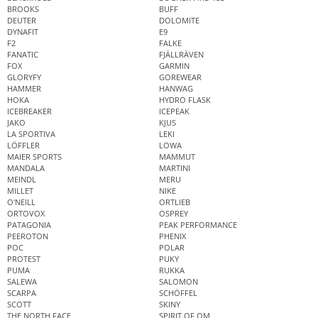
BROOKS
BUFF
DEUTER
DOLOMITE
DYNAFIT
E9
F2
FALKE
FANATIC
FJÄLLRÄVEN
FOX
GARMIN
GLORYFY
GOREWEAR
HAMMER
HANWAG
HOKA
HYDRO FLASK
ICEBREAKER
ICEPEAK
JAKO
KJUS
LA SPORTIVA
LEKI
LÖFFLER
LOWA
MAIER SPORTS
MAMMUT
MANDALA
MARTINI
MEINDL
MERU
MILLET
NIKE
O'NEILL
ORTLIEB
ORTOVOX
OSPREY
PATAGONIA
PEAK PERFORMANCE
PEEROTON
PHENIX
POC
POLAR
PROTEST
PUKY
PUMA
RUKKA
SALEWA
SALOMON
SCARPA
SCHÖFFEL
SCOTT
SKINY
THE NORTH FACE
SPIRIT OF OM