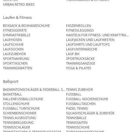
URBAN RETRO BIKES
Laufen & Fitness
BOXSACK & BOXHANDSCHUHE
FASZIENROLLEN
FITNESSGERÄTE
FITNESSLEGGINGS
GYMNASTIKBÄLLE
HANTELN FÜR FITNESS- UND KRAFTTRAINI
LAUFHOSEN
LAUFJACKEN UND LAUFWESTEN
LAUFSCHUHE
LAUFSHIRTS UND LAUFTOPS
LAUFSOCKEN
LAUFUNTERWÄSCHE
LAUFZUBEHÖR
LAUF BH
SPORTNAHRUNG
SPORTRUCKSÄCKE
SPORTTASCHEN
TRAININGSANZÜGE
TRAININGSMATTEN
YOGA & PILATES
Ballsport
BADMINTONSCHLÄGER & FEDERBALL SETS
TENNIS ZUBEHÖR
BASKETBALL
FUSSBALL
HALLENFUSSBALLSCHUHE
FUSSBALL NOCKENSCHUHE
STOLLENSCHUHE
FUSSBALLTASCHEN
FUSSBALL TURFSCHUHE
PADEL TENNIS
SCHIENBEINSCHONER
SQUASHSCHLÄGER & ZUBEHÖR
TENNIS AUSRÜSTUNG
TENNISBÄLLE
TENNISBEKLEIDUNG
TENNISSAITEN
TENNISSCHLÄGER
TENNISSCHUHE
TENNISTASCHEN & TENNISRUCKSÄCKE
TORMANNHANDSCHUHE