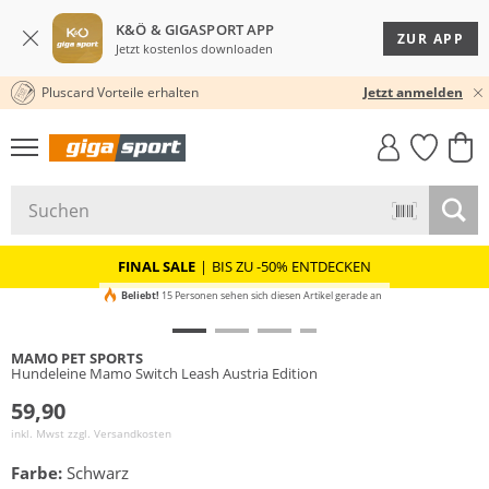
K&Ö & GIGASPORT APP
ZUR APP
Jetzt kostenlos downloaden
Pluscard Vorteile erhalten
★★★★★ 4,8 / 5,0 STERNE
Jetzt anmelden
GIGASTYLE
FAHRRAD­
CLICK &
CLICK &
MUST-HAVE
LEASING
COLLECT
RESERVE
FINAL SALE
|
BIS ZU -50% ENTDECKEN
Beliebt!
15 Personen sehen sich diesen Artikel gerade an
MAMO PET SPORTS
Hundeleine Mamo Switch Leash Austria Edition
59,90
inkl. Mwst zzgl.
Versandkosten
Farbe:
Schwarz