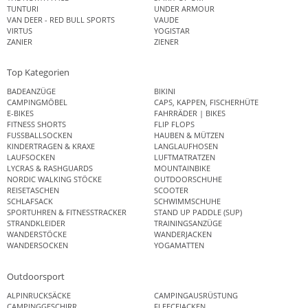
TUNTURI
UNDER ARMOUR
VAN DEER - RED BULL SPORTS
VAUDE
VIRTUS
YOGISTAR
ZANIER
ZIENER
Top Kategorien
BADEANZÜGE
BIKINI
CAMPINGMÖBEL
CAPS, KAPPEN, FISCHERHÜTE
E-BIKES
FAHRRÄDER | BIKES
FITNESS SHORTS
FLIP FLOPS
FUSSBALLSOCKEN
HAUBEN & MÜTZEN
KINDERTRAGEN & KRAXE
LANGLAUFHOSEN
LAUFSOCKEN
LUFTMATRATZEN
LYCRAS & RASHGUARDS
MOUNTAINBIKE
NORDIC WALKING STÖCKE
OUTDOORSCHUHE
REISETASCHEN
SCOOTER
SCHLAFSACK
SCHWIMMSCHUHE
SPORTUHREN & FITNESSTRACKER
STAND UP PADDLE (SUP)
STRANDKLEIDER
TRAININGSANZÜGE
WANDERSTÖCKE
WANDERJACKEN
WANDERSOCKEN
YOGAMATTEN
Outdoorsport
ALPINRUCKSÄCKE
CAMPINGAUSRÜSTUNG
CAMPINGGESCHIRR
FLEECEJACKEN