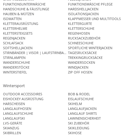
FUNKTIONSUNTERWÄSCHE
FUNKTIONSWÄSCHE PFLEGE
HANDSCHUHE & FÄUSTLINGE
HARDSHELLJACKEN
HAUBEN & MÜTZEN
ISOLATIONSJACKEN
ISOMATTEN
KLAPPMESSER UND MULTITOOLS
KLETTERAUSRÜSTUNG
KLETTERGURTE
KLETTERHELME
KLETTERSCHUHE
KLETTERSTEIGSETS
REGENHOSEN
REGENJACKEN
RUCKSACKZUBEHÖR
SCHLAFSACK
SCHNEESCHUHE
SOFTSHELLJACKEN
SPORTLICHE WINTERJACKEN
STIRNBÄNDER | VISOR | LAUFSTIRNBAND
TAGESRUCKSÄCKE
STIRNLAMPEN
TREKKINGRUCKSÄCKE
WANDERSCHUHE
WANDERSOCKEN
WANDERSTÖCKE
WINDJACKEN
WINTERSTIEFEL
ZIP OFF HOSEN
Wintersport
OUTDOOR ACCESSOIRES
BOB & RODEL
EISHOCKEY AUSRÜSTUNG
EISLAUFSCHUHE
HARSCHEISEN
SKIHELM
LANGLAUFHOSEN
LANGLAUFJACKEN
LANGLAUFSCHUHE
LANGLAUF SHIRTS
LANGLAUFSKI
LAWINENSICHERHEIT
LVS-GERÄTE
SKI ZUBEHÖR
SKIANZUG
SKIKLEIDUNG
SKIBRILLEN
SKIHOSE