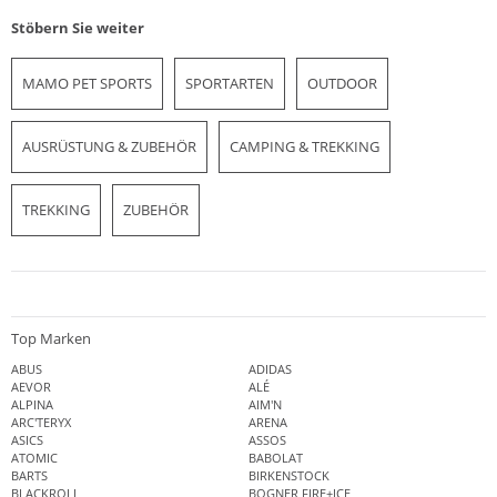
Stöbern Sie weiter
MAMO PET SPORTS
SPORTARTEN
OUTDOOR
AUSRÜSTUNG & ZUBEHÖR
CAMPING & TREKKING
TREKKING
ZUBEHÖR
Top Marken
ABUS
ADIDAS
AEVOR
ALÉ
ALPINA
AIM'N
ARC'TERYX
ARENA
ASICS
ASSOS
ATOMIC
BABOLAT
BARTS
BIRKENSTOCK
BLACKROLL
BOGNER FIRE+ICE