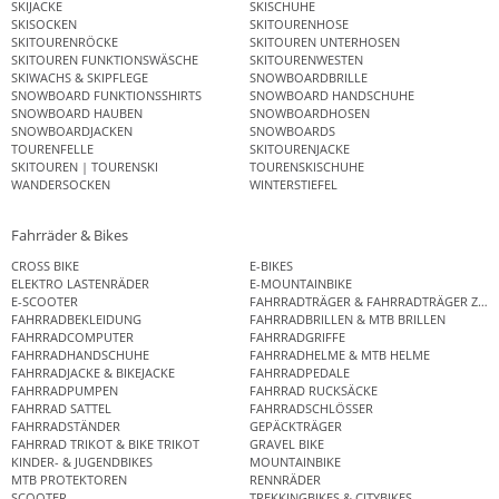
SKIJACKE
SKISCHUHE
SKISOCKEN
SKITOURENHOSE
SKITOURENRÖCKE
SKITOUREN UNTERHOSEN
SKITOUREN FUNKTIONSWÄSCHE
SKITOURENWESTEN
SKIWACHS & SKIPFLEGE
SNOWBOARDBRILLE
SNOWBOARD FUNKTIONSSHIRTS
SNOWBOARD HANDSCHUHE
SNOWBOARD HAUBEN
SNOWBOARDHOSEN
SNOWBOARDJACKEN
SNOWBOARDS
TOURENFELLE
SKITOURENJACKE
SKITOUREN | TOURENSKI
TOURENSKISCHUHE
WANDERSOCKEN
WINTERSTIEFEL
Fahrräder & Bikes
CROSS BIKE
E-BIKES
ELEKTRO LASTENRÄDER
E-MOUNTAINBIKE
E-SCOOTER
FAHRRADTRÄGER & FAHRRADTRÄGER ZUB
FAHRRADBEKLEIDUNG
FAHRRADBRILLEN & MTB BRILLEN
FAHRRADCOMPUTER
FAHRRADGRIFFE
FAHRRADHANDSCHUHE
FAHRRADHELME & MTB HELME
FAHRRADJACKE & BIKEJACKE
FAHRRADPEDALE
FAHRRADPUMPEN
FAHRRAD RUCKSÄCKE
FAHRRAD SATTEL
FAHRRADSCHLÖSSER
FAHRRADSTÄNDER
GEPÄCKTRÄGER
FAHRRAD TRIKOT & BIKE TRIKOT
GRAVEL BIKE
KINDER- & JUGENDBIKES
MOUNTAINBIKE
MTB PROTEKTOREN
RENNRÄDER
SCOOTER
TREKKINGBIKES & CITYBIKES