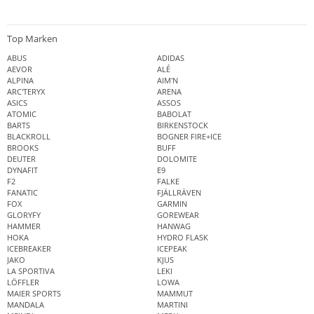
Top Marken
ABUS
ADIDAS
AEVOR
ALÉ
ALPINA
AIM'N
ARC'TERYX
ARENA
ASICS
ASSOS
ATOMIC
BABOLAT
BARTS
BIRKENSTOCK
BLACKROLL
BOGNER FIRE+ICE
BROOKS
BUFF
DEUTER
DOLOMITE
DYNAFIT
E9
F2
FALKE
FANATIC
FJÄLLRÄVEN
FOX
GARMIN
GLORYFY
GOREWEAR
HAMMER
HANWAG
HOKA
HYDRO FLASK
ICEBREAKER
ICEPEAK
JAKO
KJUS
LA SPORTIVA
LEKI
LÖFFLER
LOWA
MAIER SPORTS
MAMMUT
MANDALA
MARTINI