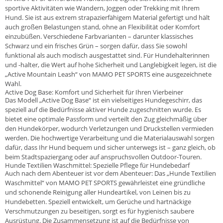
sportive Aktivitäten wie Wandern, Joggen oder Trekking mit Ihrem
Hund. Sie ist aus extrem strapazierfähigem Material gefertigt und hält
auch großen Belastungen stand, ohne an Flexibilität oder Komfort
einzubüßen. Verschiedene Farbvarianten – darunter klassisches
Schwarz und ein frisches Grün – sorgen dafür, dass Sie sowohl
funktional als auch modisch ausgestattet sind. Für Hundehalterinnen
und -halter, die Wert auf hohe Sicherheit und Langlebigkeit legen, ist die
„Active Mountain Leash“ von MAMO PET SPORTS eine ausgezeichnete
Wahl.
Active Dog Base: Komfort und Sicherheit für Ihren Vierbeiner
Das Modell „Active Dog Base“ ist ein vielseitiges Hundegeschirr, das
speziell auf die Bedürfnisse aktiver Hunde zugeschnitten wurde. Es
bietet eine optimale Passform und verteilt den Zug gleichmäßig über
den Hundekörper, wodurch Verletzungen und Druckstellen vermieden
werden. Die hochwertige Verarbeitung und die Materialauswahl sorgen
dafür, dass Ihr Hund bequem und sicher unterwegs ist – ganz gleich, ob
beim Stadtspaziergang oder auf anspruchsvollen Outdoor-Touren.
Hunde Textilien Waschmittel: Spezielle Pflege für Hundebedarf
Auch nach dem Abenteuer ist vor dem Abenteuer: Das „Hunde Textilien
Waschmittel“ von MAMO PET SPORTS gewährleistet eine gründliche
und schonende Reinigung aller Hundeartikel, von Leinen bis zu
Hundebetten. Speziell entwickelt, um Gerüche und hartnäckige
Verschmutzungen zu beseitigen, sorgt es für hygienisch saubere
Ausrüstung. Die Zusammensetzung ist auf die Bedürfnisse von