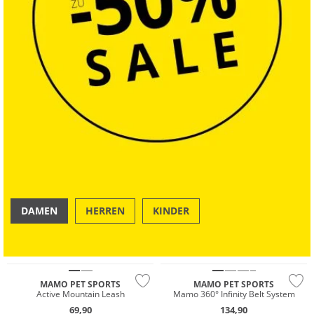
DAMEN
HERREN
KINDER
OUTDOOR
SWIM & BEACH
MAMO PET SPORTS
MAMO PET SPORTS
Active Mountain Leash
Mamo 360° Infinity Belt System
69,90
134,90