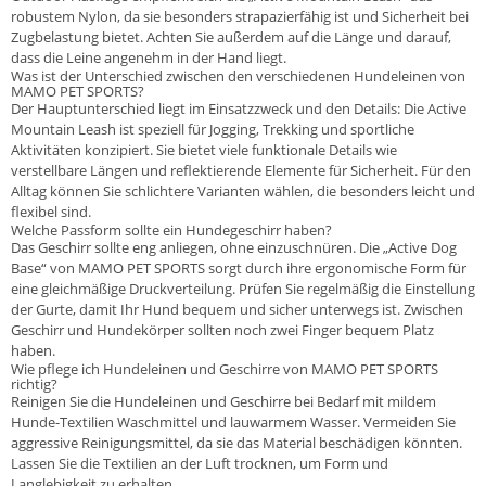
robustem Nylon, da sie besonders strapazierfähig ist und Sicherheit bei
Zugbelastung bietet. Achten Sie außerdem auf die Länge und darauf,
dass die Leine angenehm in der Hand liegt.
Was ist der Unterschied zwischen den verschiedenen Hundeleinen von
MAMO PET SPORTS?
Der Hauptunterschied liegt im Einsatzzweck und den Details: Die Active
Mountain Leash ist speziell für Jogging, Trekking und sportliche
Aktivitäten konzipiert. Sie bietet viele funktionale Details wie
verstellbare Längen und reflektierende Elemente für Sicherheit. Für den
Alltag können Sie schlichtere Varianten wählen, die besonders leicht und
flexibel sind.
Welche Passform sollte ein Hundegeschirr haben?
Das Geschirr sollte eng anliegen, ohne einzuschnüren. Die „Active Dog
Base“ von MAMO PET SPORTS sorgt durch ihre ergonomische Form für
eine gleichmäßige Druckverteilung. Prüfen Sie regelmäßig die Einstellung
der Gurte, damit Ihr Hund bequem und sicher unterwegs ist. Zwischen
Geschirr und Hundekörper sollten noch zwei Finger bequem Platz
haben.
Wie pflege ich Hundeleinen und Geschirre von MAMO PET SPORTS
richtig?
Reinigen Sie die Hundeleinen und Geschirre bei Bedarf mit mildem
Hunde-Textilien Waschmittel und lauwarmem Wasser. Vermeiden Sie
aggressive Reinigungsmittel, da sie das Material beschädigen könnten.
Lassen Sie die Textilien an der Luft trocknen, um Form und
Langlebigkeit zu erhalten.