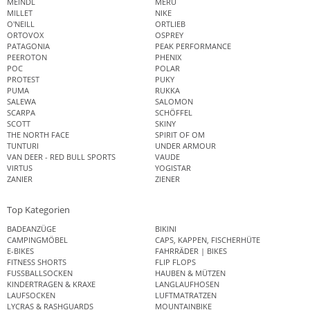
MEINDL
MERU
MILLET
NIKE
O'NEILL
ORTLIEB
ORTOVOX
OSPREY
PATAGONIA
PEAK PERFORMANCE
PEEROTON
PHENIX
POC
POLAR
PROTEST
PUKY
PUMA
RUKKA
SALEWA
SALOMON
SCARPA
SCHÖFFEL
SCOTT
SKINY
THE NORTH FACE
SPIRIT OF OM
TUNTURI
UNDER ARMOUR
VAN DEER - RED BULL SPORTS
VAUDE
VIRTUS
YOGISTAR
ZANIER
ZIENER
Top Kategorien
BADEANZÜGE
BIKINI
CAMPINGMÖBEL
CAPS, KAPPEN, FISCHERHÜTE
E-BIKES
FAHRRÄDER | BIKES
FITNESS SHORTS
FLIP FLOPS
FUSSBALLSOCKEN
HAUBEN & MÜTZEN
KINDERTRAGEN & KRAXE
LANGLAUFHOSEN
LAUFSOCKEN
LUFTMATRATZEN
LYCRAS & RASHGUARDS
MOUNTAINBIKE