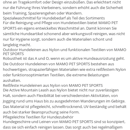
ohne an Tragekomfort oder Design einzubüßen. Das erleichtert nicht
nur die Führung Ihres Vierbeiners, sondern erhöht auch die Sicherheit
beim Training, Spazierengehen oder Wandern.
Spezialwaschmittel für Hundebedarf als Teil des Sortiments
Für die Reinigung und Pflege von Hundetextilien bietet MAMO PET
SPORTS ein eigens entwickeltes Waschmittel an. Damit können Sie
sämtliche Hundeartikel schonend aber wirkungsvoll reinigen, was nicht
nur für Hygiene sorgt, sondern auch die Materialien schont und
langlebig macht.
Outdoor Hundeleinen aus Nylon und funktionalen Textilien von MAMO
PET SPORTS
Robustheit ist das A und O, wenn es um aktive Hundeausrüstung geht.
Die Outdoor Hundeleinen von MAMO PET SPORTS bestehen aus
hochwertigen, strapazierfähigen Materialien wie extra reißfestem Nylon
oder funktionsoptimierten Textilien, die extreme Belastungen
aushalten.
Reißfeste Hundeleinen aus Nylon von MAMO PET SPORTS
Die Active Mountain Leash aus Nylon bietet nicht nur zuverlässigen
Halt, sondern auch Flexibilität bei verschiedensten Aktivitäten, von
Jogging rund ums Haus bis zu ausgedehnten Wanderungen im Gebirge.
Das Material ist pflegeleicht, schnelltrocknend, UV-beständig und behält
auch bei starker Beanspruchung seine Form.
Pflegeleichte Textilien für Hundezubehör
Hundegeschirre und Leinen von MAMO PET SPORTS sind so konzipiert,
dass sie sich einfach reinigen lassen. Das sorgt auch bei regelmäßigem