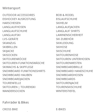
Wintersport
OUTDOOR ACCESSOIRES
BOB & RODEL
EISHOCKEY AUSRÜSTUNG
EISLAUFSCHUHE
HARSCHEISEN
SKIHELM
LANGLAUFHOSEN
LANGLAUFJACKEN
LANGLAUFSCHUHE
LANGLAUF SHIRTS
LANGLAUFSKI
LAWINENSICHERHEIT
LVS-GERÄTE
SKI ZUBEHÖR
SKIANZUG
SKIKLEIDUNG
SKIBRILLEN
SKIHOSE
SKIJACKE
SKISCHUHE
SKISOCKEN
SKITOURENHOSE
SKITOURENRÖCKE
SKITOUREN UNTERHOSEN
SKITOUREN FUNKTIONSWÄSCHE
SKITOURENWESTEN
SKIWACHS & SKIPFLEGE
SNOWBOARDBRILLE
SNOWBOARD FUNKTIONSSHIRTS
SNOWBOARD HANDSCHUHE
SNOWBOARD HAUBEN
SNOWBOARDHOSEN
SNOWBOARDJACKEN
SNOWBOARDS
TOURENFELLE
SKITOURENJACKE
SKITOUREN | TOURENSKI
TOURENSKISCHUHE
WANDERSOCKEN
WINTERSTIEFEL
Fahrräder & Bikes
CROSS BIKE
E-BIKES