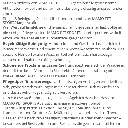
Mit den Artikeln von MAMO PET SPORTS gestalten Sie gemeinsame
Aktivitäten flexibel und sicher – und das bei gleichzeitig ansprechender
Optik.
Pflege & Reinigung: So bleibt Ihr Hundezubehör von MAMO PET
SPORTS lange schön
Wer Wert auf langlebige und hygienische Hundebegleiter legt, sollte auf
die richtige Pflege achten. MAMO PET SPORTS bietet eigens entwickelte
Produkte, die speziell für Hundeartikel geeignet sind:
Regelmäßige Reinigung
: Hundeleinen und Geschirre lassen sich mit
lauwarmem Wasser und einem milden Spezialwaschmittel säubern. Das
spezielle Hunde Textilien Waschmittel entfernt auch hartnäckige
Gerüche und hält die Stoffe geschmeidig.
Schonende Trocknung
: Lassen Sie Hundetextilien nach der Wäsche an
der Luft trocknen. Vermeiden Sie direkte Sonneneinstrahlung oder
starke Hitzequellen, um das Material zu schonen.
Pflegetipps für unterwegs
: Nach matschigen Ausflügen empfiehlt es
sich, grobe Verschmutzungen mit einem feuchten Tuch zu entfernen
und das Zubehör regelmäßig zu überprüfen.
Durch diese Maßnahmen tragen Sie maßgeblich dazu bei, dass Ihre
MAMO PET SPORTS Ausrüstung lange einsatzbereit bleibt.
Trends & Inspiration: Funktion und Style für Sie und Ihren Hund
Hundesport und Outdoor-Aktivitäten liegen weiterhin voll im Trend.
Das Bedürfnis nach zuverlässigem, stilvollem Hundezubehör wächst –
besonders bei Besitzerinnen und Besitzern, die gemeinsam mit ihrem