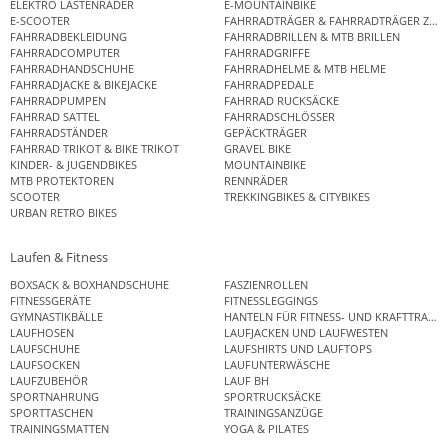
ELEKTRO LASTENRÄDER
E-MOUNTAINBIKE
E-SCOOTER
FAHRRADTRÄGER & FAHRRADTRÄGER ZUB
FAHRRADBEKLEIDUNG
FAHRRADBRILLEN & MTB BRILLEN
FAHRRADCOMPUTER
FAHRRADGRIFFE
FAHRRADHANDSCHUHE
FAHRRADHELME & MTB HELME
FAHRRADJACKE & BIKEJACKE
FAHRRADPEDALE
FAHRRADPUMPEN
FAHRRAD RUCKSÄCKE
FAHRRAD SATTEL
FAHRRADSCHLÖSSER
FAHRRADSTÄNDER
GEPÄCKTRÄGER
FAHRRAD TRIKOT & BIKE TRIKOT
GRAVEL BIKE
KINDER- & JUGENDBIKES
MOUNTAINBIKE
MTB PROTEKTOREN
RENNRÄDER
SCOOTER
TREKKINGBIKES & CITYBIKES
URBAN RETRO BIKES
Laufen & Fitness
BOXSACK & BOXHANDSCHUHE
FASZIENROLLEN
FITNESSGERÄTE
FITNESSLEGGINGS
GYMNASTIKBÄLLE
HANTELN FÜR FITNESS- UND KRAFTTRAINI
LAUFHOSEN
LAUFJACKEN UND LAUFWESTEN
LAUFSCHUHE
LAUFSHIRTS UND LAUFTOPS
LAUFSOCKEN
LAUFUNTERWÄSCHE
LAUFZUBEHÖR
LAUF BH
SPORTNAHRUNG
SPORTRUCKSÄCKE
SPORTTASCHEN
TRAININGSANZÜGE
TRAININGSMATTEN
YOGA & PILATES