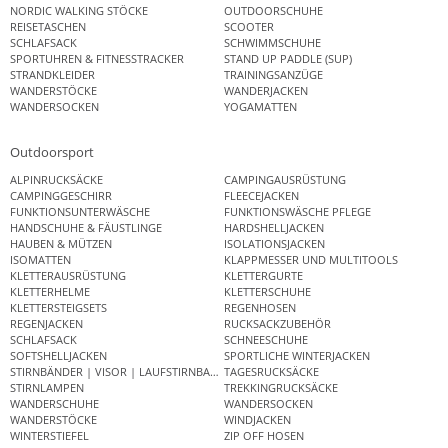
NORDIC WALKING STÖCKE
OUTDOORSCHUHE
REISETASCHEN
SCOOTER
SCHLAFSACK
SCHWIMMSCHUHE
SPORTUHREN & FITNESSTRACKER
STAND UP PADDLE (SUP)
STRANDKLEIDER
TRAININGSANZÜGE
WANDERSTÖCKE
WANDERJACKEN
WANDERSOCKEN
YOGAMATTEN
Outdoorsport
ALPINRUCKSÄCKE
CAMPINGAUSRÜSTUNG
CAMPINGGESCHIRR
FLEECEJACKEN
FUNKTIONSUNTERWÄSCHE
FUNKTIONSWÄSCHE PFLEGE
HANDSCHUHE & FÄUSTLINGE
HARDSHELLJACKEN
HAUBEN & MÜTZEN
ISOLATIONSJACKEN
ISOMATTEN
KLAPPMESSER UND MULTITOOLS
KLETTERAUSRÜSTUNG
KLETTERGURTE
KLETTERHELME
KLETTERSCHUHE
KLETTERSTEIGSETS
REGENHOSEN
REGENJACKEN
RUCKSACKZUBEHÖR
SCHLAFSACK
SCHNEESCHUHE
SOFTSHELLJACKEN
SPORTLICHE WINTERJACKEN
STIRNBÄNDER | VISOR | LAUFSTIRNBAND
TAGESRUCKSÄCKE
STIRNLAMPEN
TREKKINGRUCKSÄCKE
WANDERSCHUHE
WANDERSOCKEN
WANDERSTÖCKE
WINDJACKEN
WINTERSTIEFEL
ZIP OFF HOSEN