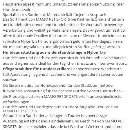
Haustieren abgestimmt und unterstützt eine langlebige Nutzung Ihrer
Hundeaccessoires.
Spezialisiertes Sortiment: Materialvielfalt für jeden Anspruch
Das Sortiment von MAMO PET SPORTS bei Kastner & Öhler richtet sich
an Hundebesitzerinnen und Hundebesitzer, die Wert auf hochwertige
Verarbeitung und vielfältige Materialien legen. Das Angebot umfasst vor
allem funktionale Textilien für Hunde – von reißfesten Hundeleinen aus
robustem Nylon bis hin zu ergonomisch geformten Hundegeschirren,
die mit atmungsaktiven und pflegeleichten Stoffen gefertigt werden.
Hundeausstattung aus widerstandsfähigem Nylon
: Die
Hundeleinen und Geschirre zeichnen sich durch ihre hohe Belastbarkeit
aus und eignen sich ideal für den täglichen Einsatz und intensiven Sport.
Pflegeprodukte für Hundetextilien
: Das spezialisierte Waschmittel
hält Ausrüstung hygienisch sauber und verlängert deren Lebensdauer
spürbar.
Ob Sie ein modisches Hundezubehör für den Stadtbummel oder
funktionale Ausstattung für das nächste Outdoor-Abenteuer suchen –
die Produktpalette von MAMO PET SPORTS erfüllt unterschiedlichste
Anforderungen.
Hundeleinen und Hundegeschirre: Outdoor-taugliche Textilien von
MAMO PET SPORTS
Gerade beim Sport oder auf längeren Touren ist zuverlässige
Ausrüstung entscheidend. Hundeleinen und Geschirre von MAMO PET
SPORTS sind so konzipiert, dass sie bei Wind und Wetter standhalten,