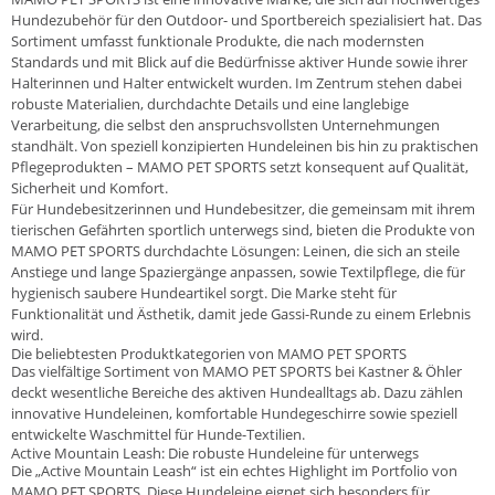
Hundezubehör für den Outdoor- und Sportbereich spezialisiert hat. Das
Sortiment umfasst funktionale Produkte, die nach modernsten
Standards und mit Blick auf die Bedürfnisse aktiver Hunde sowie ihrer
Halterinnen und Halter entwickelt wurden. Im Zentrum stehen dabei
robuste Materialien, durchdachte Details und eine langlebige
Verarbeitung, die selbst den anspruchsvollsten Unternehmungen
standhält. Von speziell konzipierten Hundeleinen bis hin zu praktischen
Pflegeprodukten – MAMO PET SPORTS setzt konsequent auf Qualität,
Sicherheit und Komfort.
Für Hundebesitzerinnen und Hundebesitzer, die gemeinsam mit ihrem
tierischen Gefährten sportlich unterwegs sind, bieten die Produkte von
MAMO PET SPORTS durchdachte Lösungen: Leinen, die sich an steile
Anstiege und lange Spaziergänge anpassen, sowie Textilpflege, die für
hygienisch saubere Hundeartikel sorgt. Die Marke steht für
Funktionalität und Ästhetik, damit jede Gassi-Runde zu einem Erlebnis
wird.
Die beliebtesten Produktkategorien von MAMO PET SPORTS
Das vielfältige Sortiment von MAMO PET SPORTS bei Kastner & Öhler
deckt wesentliche Bereiche des aktiven Hundealltags ab. Dazu zählen
innovative Hundeleinen, komfortable Hundegeschirre sowie speziell
entwickelte Waschmittel für Hunde-Textilien.
Active Mountain Leash: Die robuste Hundeleine für unterwegs
Die „Active Mountain Leash“ ist ein echtes Highlight im Portfolio von
MAMO PET SPORTS. Diese Hundeleine eignet sich besonders für