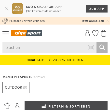
K&Ö & GIGASPORT APP
ZUR APP
Jetzt kostenlos downloaden
Pluscard Vorteile erhalten
30 TAGE RÜCKGABERECHT
Jetzt anmelden
GIGASTYLE
FAHRRAD­
CLICK &
CLICK &
MUST-HAVE
LEASING
COLLECT
RESERVE
FINAL SALE
|
BIS ZU -50% ENTDECKEN
MAMO PET SPORTS
9 Artikel
OUTDOOR
(9)
FILTERN & SORTIEREN