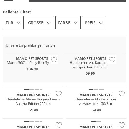
Beliebte Filter:
FÜR
GRÖSSE
FARBE
PREIS
Unsere Empfehlungen für Sie
MAMO PET SPORTS
MAMO PET SPORTS
Mamo 360° Infinity Belt System
Hundeleine Alu Karabiner
H
versperrbar 150/2cm
L
134,90
59,90
MAMO PET SPORTS
MAMO PET SPORTS
Hundeleine Mamo Bungee Leash
Hundeleine Alu Karabiner
Austria Edition 255cm
versperrbar 150/2cm
54,90
59,90
MAMO PET SPORTS
MAMO PET SPORTS