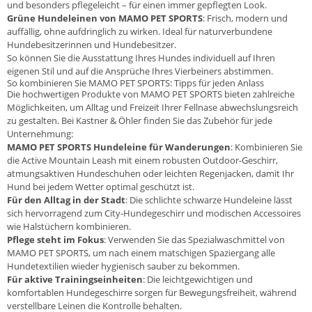
und besonders pflegeleicht – für einen immer gepflegten Look.
Grüne Hundeleinen von MAMO PET SPORTS
: Frisch, modern und
auffällig, ohne aufdringlich zu wirken. Ideal für naturverbundene
Hundebesitzerinnen und Hundebesitzer.
So können Sie die Ausstattung Ihres Hundes individuell auf Ihren
eigenen Stil und auf die Ansprüche Ihres Vierbeiners abstimmen.
So kombinieren Sie MAMO PET SPORTS: Tipps für jeden Anlass
Die hochwertigen Produkte von MAMO PET SPORTS bieten zahlreiche
Möglichkeiten, um Alltag und Freizeit Ihrer Fellnase abwechslungsreich
zu gestalten. Bei Kastner & Öhler finden Sie das Zubehör für jede
Unternehmung:
MAMO PET SPORTS Hundeleine für Wanderungen
: Kombinieren Sie
die Active Mountain Leash mit einem robusten Outdoor-Geschirr,
atmungsaktiven Hundeschuhen oder leichten Regenjacken, damit Ihr
Hund bei jedem Wetter optimal geschützt ist.
Für den Alltag in der Stadt
: Die schlichte schwarze Hundeleine lässt
sich hervorragend zum City-Hundegeschirr und modischen Accessoires
wie Halstüchern kombinieren.
Pflege steht im Fokus
: Verwenden Sie das Spezialwaschmittel von
MAMO PET SPORTS, um nach einem matschigen Spaziergang alle
Hundetextilien wieder hygienisch sauber zu bekommen.
Für aktive Trainingseinheiten
: Die leichtgewichtigen und
komfortablen Hundegeschirre sorgen für Bewegungsfreiheit, während
verstellbare Leinen die Kontrolle behalten.