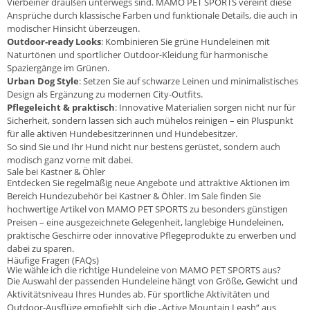
Vierbeiner draußen unterwegs sind. MAMO PET SPORTS vereint diese
Ansprüche durch klassische Farben und funktionale Details, die auch in
modischer Hinsicht überzeugen.
Outdoor-ready Looks
: Kombinieren Sie grüne Hundeleinen mit
Naturtönen und sportlicher Outdoor-Kleidung für harmonische
Spaziergänge im Grünen.
Urban Dog Style
: Setzen Sie auf schwarze Leinen und minimalistisches
Design als Ergänzung zu modernen City-Outfits.
Pflegeleicht & praktisch
: Innovative Materialien sorgen nicht nur für
Sicherheit, sondern lassen sich auch mühelos reinigen – ein Pluspunkt
für alle aktiven Hundebesitzerinnen und Hundebesitzer.
So sind Sie und Ihr Hund nicht nur bestens gerüstet, sondern auch
modisch ganz vorne mit dabei.
Sale bei Kastner & Öhler
Entdecken Sie regelmäßig neue Angebote und attraktive Aktionen im
Bereich Hundezubehör bei Kastner & Öhler. Im Sale finden Sie
hochwertige Artikel von MAMO PET SPORTS zu besonders günstigen
Preisen – eine ausgezeichnete Gelegenheit, langlebige Hundeleinen,
praktische Geschirre oder innovative Pflegeprodukte zu erwerben und
dabei zu sparen.
Häufige Fragen (FAQs)
Wie wähle ich die richtige Hundeleine von MAMO PET SPORTS aus?
Die Auswahl der passenden Hundeleine hängt von Größe, Gewicht und
Aktivitätsniveau Ihres Hundes ab. Für sportliche Aktivitäten und
Outdoor-Ausflüge empfiehlt sich die „Active Mountain Leash“ aus