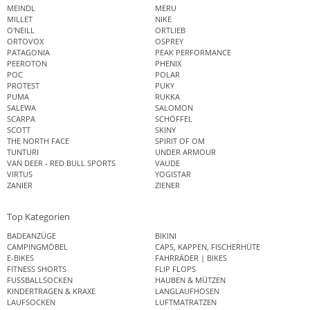
MEINDL
MERU
MILLET
NIKE
O'NEILL
ORTLIEB
ORTOVOX
OSPREY
PATAGONIA
PEAK PERFORMANCE
PEEROTON
PHENIX
POC
POLAR
PROTEST
PUKY
PUMA
RUKKA
SALEWA
SALOMON
SCARPA
SCHÖFFEL
SCOTT
SKINY
THE NORTH FACE
SPIRIT OF OM
TUNTURI
UNDER ARMOUR
VAN DEER - RED BULL SPORTS
VAUDE
VIRTUS
YOGISTAR
ZANIER
ZIENER
Top Kategorien
BADEANZÜGE
BIKINI
CAMPINGMÖBEL
CAPS, KAPPEN, FISCHERHÜTE
E-BIKES
FAHRRÄDER | BIKES
FITNESS SHORTS
FLIP FLOPS
FUSSBALLSOCKEN
HAUBEN & MÜTZEN
KINDERTRAGEN & KRAXE
LANGLAUFHOSEN
LAUFSOCKEN
LUFTMATRATZEN