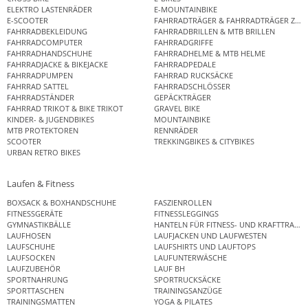
ELEKTRO LASTENRÄDER
E-MOUNTAINBIKE
E-SCOOTER
FAHRRADTRÄGER & FAHRRADTRÄGER ZUB
FAHRRADBEKLEIDUNG
FAHRRADBRILLEN & MTB BRILLEN
FAHRRADCOMPUTER
FAHRRADGRIFFE
FAHRRADHANDSCHUHE
FAHRRADHELME & MTB HELME
FAHRRADJACKE & BIKEJACKE
FAHRRADPEDALE
FAHRRADPUMPEN
FAHRRAD RUCKSÄCKE
FAHRRAD SATTEL
FAHRRADSCHLÖSSER
FAHRRADSTÄNDER
GEPÄCKTRÄGER
FAHRRAD TRIKOT & BIKE TRIKOT
GRAVEL BIKE
KINDER- & JUGENDBIKES
MOUNTAINBIKE
MTB PROTEKTOREN
RENNRÄDER
SCOOTER
TREKKINGBIKES & CITYBIKES
URBAN RETRO BIKES
Laufen & Fitness
BOXSACK & BOXHANDSCHUHE
FASZIENROLLEN
FITNESSGERÄTE
FITNESSLEGGINGS
GYMNASTIKBÄLLE
HANTELN FÜR FITNESS- UND KRAFTTRAINI
LAUFHOSEN
LAUFJACKEN UND LAUFWESTEN
LAUFSCHUHE
LAUFSHIRTS UND LAUFTOPS
LAUFSOCKEN
LAUFUNTERWÄSCHE
LAUFZUBEHÖR
LAUF BH
SPORTNAHRUNG
SPORTRUCKSÄCKE
SPORTTASCHEN
TRAININGSANZÜGE
TRAININGSMATTEN
YOGA & PILATES