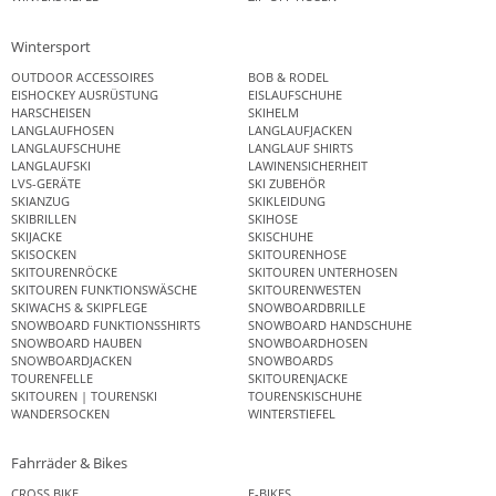
Wintersport
OUTDOOR ACCESSOIRES
BOB & RODEL
EISHOCKEY AUSRÜSTUNG
EISLAUFSCHUHE
HARSCHEISEN
SKIHELM
LANGLAUFHOSEN
LANGLAUFJACKEN
LANGLAUFSCHUHE
LANGLAUF SHIRTS
LANGLAUFSKI
LAWINENSICHERHEIT
LVS-GERÄTE
SKI ZUBEHÖR
SKIANZUG
SKIKLEIDUNG
SKIBRILLEN
SKIHOSE
SKIJACKE
SKISCHUHE
SKISOCKEN
SKITOURENHOSE
SKITOURENRÖCKE
SKITOUREN UNTERHOSEN
SKITOUREN FUNKTIONSWÄSCHE
SKITOURENWESTEN
SKIWACHS & SKIPFLEGE
SNOWBOARDBRILLE
SNOWBOARD FUNKTIONSSHIRTS
SNOWBOARD HANDSCHUHE
SNOWBOARD HAUBEN
SNOWBOARDHOSEN
SNOWBOARDJACKEN
SNOWBOARDS
TOURENFELLE
SKITOURENJACKE
SKITOUREN | TOURENSKI
TOURENSKISCHUHE
WANDERSOCKEN
WINTERSTIEFEL
Fahrräder & Bikes
CROSS BIKE
E-BIKES