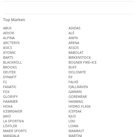
Top Marken
ABUS
ADIDAS
AEVOR
ALÉ
ALPINA
AIM'N
ARC'TERYX
ARENA
ASICS
ASSOS
ATOMIC
BABOLAT
BARTS
BIRKENSTOCK
BLACKROLL
BOGNER FIRE+ICE
BROOKS
BUFF
DEUTER
DOLOMITE
DYNAFIT
E9
F2
FALKE
FANATIC
FJÄLLRÄVEN
FOX
GARMIN
GLORYFY
GOREWEAR
HAMMER
HANWAG
HOKA
HYDRO FLASK
ICEBREAKER
ICEPEAK
JAKO
KJUS
LA SPORTIVA
LEKI
LÖFFLER
LOWA
MAIER SPORTS
MAMMUT
MANDALA
MARTINI