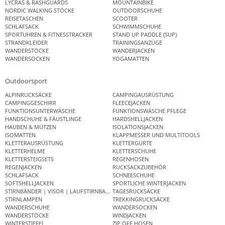
LYCRAS & RASHGUARDS
MOUNTAINBIKE
NORDIC WALKING STÖCKE
OUTDOORSCHUHE
REISETASCHEN
SCOOTER
SCHLAFSACK
SCHWIMMSCHUHE
SPORTUHREN & FITNESSTRACKER
STAND UP PADDLE (SUP)
STRANDKLEIDER
TRAININGSANZÜGE
WANDERSTÖCKE
WANDERJACKEN
WANDERSOCKEN
YOGAMATTEN
Outdoorsport
ALPINRUCKSÄCKE
CAMPINGAUSRÜSTUNG
CAMPINGGESCHIRR
FLEECEJACKEN
FUNKTIONSUNTERWÄSCHE
FUNKTIONSWÄSCHE PFLEGE
HANDSCHUHE & FÄUSTLINGE
HARDSHELLJACKEN
HAUBEN & MÜTZEN
ISOLATIONSJACKEN
ISOMATTEN
KLAPPMESSER UND MULTITOOLS
KLETTERAUSRÜSTUNG
KLETTERGURTE
KLETTERHELME
KLETTERSCHUHE
KLETTERSTEIGSETS
REGENHOSEN
REGENJACKEN
RUCKSACKZUBEHÖR
SCHLAFSACK
SCHNEESCHUHE
SOFTSHELLJACKEN
SPORTLICHE WINTERJACKEN
STIRNBÄNDER | VISOR | LAUFSTIRNBAND
TAGESRUCKSÄCKE
STIRNLAMPEN
TREKKINGRUCKSÄCKE
WANDERSCHUHE
WANDERSOCKEN
WANDERSTÖCKE
WINDJACKEN
WINTERSTIEFEL
ZIP OFF HOSEN