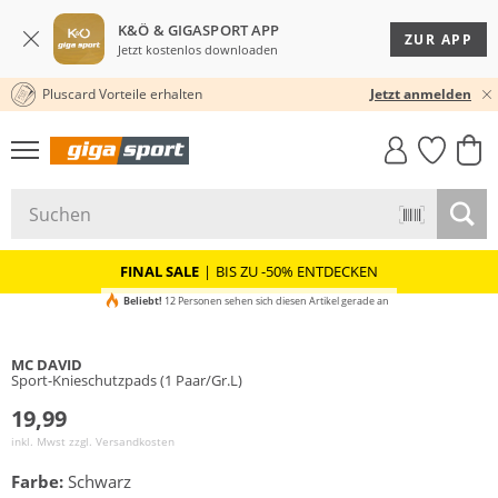
K&Ö & GIGASPORT APP
ZUR APP
Jetzt kostenlos downloaden
Pluscard Vorteile erhalten
KOSTENLOSER VERSAND* & RÜCKVERSAND
30 TAGE RÜCKGABERECHT
Jetzt anmelden
GIGASTYLE
FAHRRAD­
CLICK &
CLICK &
MUST-HAVE
LEASING
COLLECT
RESERVE
FINAL SALE
|
BIS ZU -50% ENTDECKEN
Beliebt!
12 Personen sehen sich diesen Artikel gerade an
MC DAVID
Sport-Knieschutzpads (1 Paar/Gr.L)
19,99
inkl. Mwst zzgl.
Versandkosten
Farbe:
Schwarz