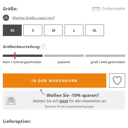
Größe:
Größentabelle
Welche Größe passt mir?
XS
S
M
L
XL
Größenbeurteilung:
?
klein / schmal geschnitten
passend
groß / weit geschnitten
IN DEN WARENKORB
Wollen Sie -10% sparen?
Melden Sie sich
jetzt
für den Newsletter an.
Beachten Sie die Gutscheinbedingungen.
Lieferoption: