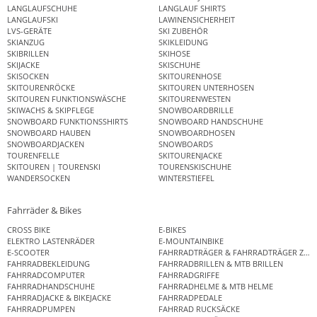
LANGLAUFSCHUHE
LANGLAUF SHIRTS
LANGLAUFSKI
LAWINENSICHERHEIT
LVS-GERÄTE
SKI ZUBEHÖR
SKIANZUG
SKIKLEIDUNG
SKIBRILLEN
SKIHOSE
SKIJACKE
SKISCHUHE
SKISOCKEN
SKITOURENHOSE
SKITOURENRÖCKE
SKITOUREN UNTERHOSEN
SKITOUREN FUNKTIONSWÄSCHE
SKITOURENWESTEN
SKIWACHS & SKIPFLEGE
SNOWBOARDBRILLE
SNOWBOARD FUNKTIONSSHIRTS
SNOWBOARD HANDSCHUHE
SNOWBOARD HAUBEN
SNOWBOARDHOSEN
SNOWBOARDJACKEN
SNOWBOARDS
TOURENFELLE
SKITOURENJACKE
SKITOUREN | TOURENSKI
TOURENSKISCHUHE
WANDERSOCKEN
WINTERSTIEFEL
Fahrräder & Bikes
CROSS BIKE
E-BIKES
ELEKTRO LASTENRÄDER
E-MOUNTAINBIKE
E-SCOOTER
FAHRRADTRÄGER & FAHRRADTRÄGER ZUB
FAHRRADBEKLEIDUNG
FAHRRADBRILLEN & MTB BRILLEN
FAHRRADCOMPUTER
FAHRRADGRIFFE
FAHRRADHANDSCHUHE
FAHRRADHELME & MTB HELME
FAHRRADJACKE & BIKEJACKE
FAHRRADPEDALE
FAHRRADPUMPEN
FAHRRAD RUCKSÄCKE