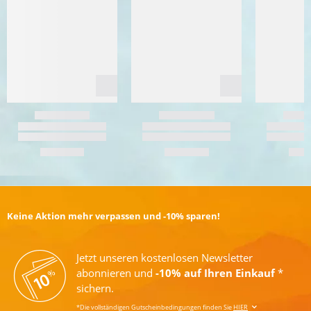
Keine Aktion mehr verpassen und -10% sparen!
Jetzt unseren kostenlosen Newsletter
abonnieren und
-10% auf Ihren Einkauf
*
sichern.
*Die vollständigen Gutscheinbedingungen finden Sie
HIER