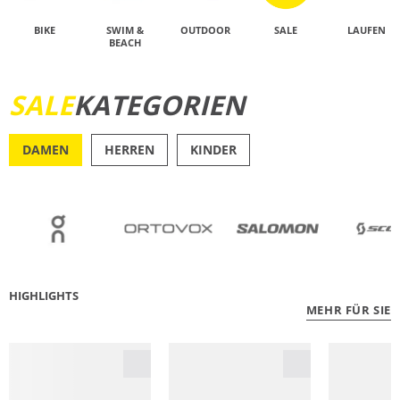
BIKE
SWIM &
OUTDOOR
SALE
LAUFEN
BEACH
SALE
KATEGORIEN
JETZT ENTDECKEN
DAMEN
HERREN
KINDER
OUTDOOR
RU
HIGHLIGHTS
MEHR FÜR SIE