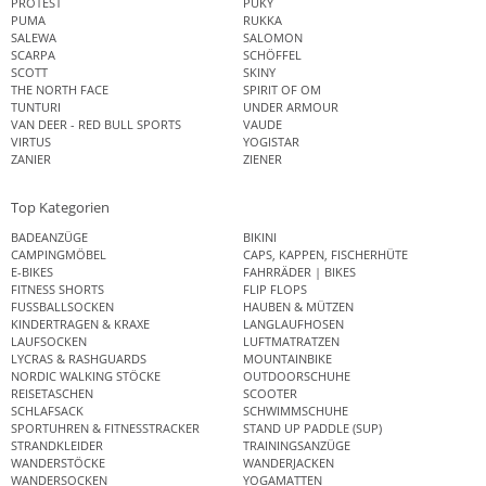
PROTEST
PUKY
PUMA
RUKKA
SALEWA
SALOMON
SCARPA
SCHÖFFEL
SCOTT
SKINY
THE NORTH FACE
SPIRIT OF OM
TUNTURI
UNDER ARMOUR
VAN DEER - RED BULL SPORTS
VAUDE
VIRTUS
YOGISTAR
ZANIER
ZIENER
Top Kategorien
BADEANZÜGE
BIKINI
CAMPINGMÖBEL
CAPS, KAPPEN, FISCHERHÜTE
E-BIKES
FAHRRÄDER | BIKES
FITNESS SHORTS
FLIP FLOPS
FUSSBALLSOCKEN
HAUBEN & MÜTZEN
KINDERTRAGEN & KRAXE
LANGLAUFHOSEN
LAUFSOCKEN
LUFTMATRATZEN
LYCRAS & RASHGUARDS
MOUNTAINBIKE
NORDIC WALKING STÖCKE
OUTDOORSCHUHE
REISETASCHEN
SCOOTER
SCHLAFSACK
SCHWIMMSCHUHE
SPORTUHREN & FITNESSTRACKER
STAND UP PADDLE (SUP)
STRANDKLEIDER
TRAININGSANZÜGE
WANDERSTÖCKE
WANDERJACKEN
WANDERSOCKEN
YOGAMATTEN