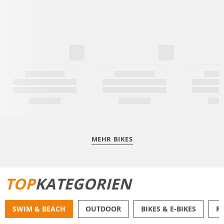
MEHR BIKES
TOP
KATEGORIEN
SWIM & BEACH
OUTDOOR
BIKES & E-BIKES
R