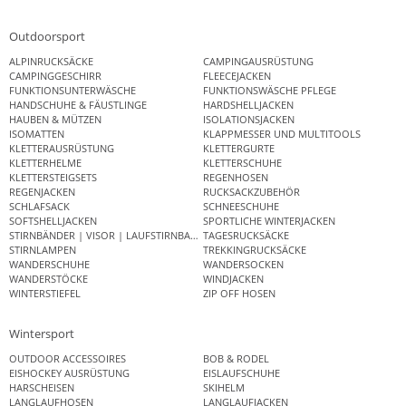
Outdoorsport
ALPINRUCKSÄCKE
CAMPINGAUSRÜSTUNG
CAMPINGGESCHIRR
FLEECEJACKEN
FUNKTIONSUNTERWÄSCHE
FUNKTIONSWÄSCHE PFLEGE
HANDSCHUHE & FÄUSTLINGE
HARDSHELLJACKEN
HAUBEN & MÜTZEN
ISOLATIONSJACKEN
ISOMATTEN
KLAPPMESSER UND MULTITOOLS
KLETTERAUSRÜSTUNG
KLETTERGURTE
KLETTERHELME
KLETTERSCHUHE
KLETTERSTEIGSETS
REGENHOSEN
REGENJACKEN
RUCKSACKZUBEHÖR
SCHLAFSACK
SCHNEESCHUHE
SOFTSHELLJACKEN
SPORTLICHE WINTERJACKEN
STIRNBÄNDER | VISOR | LAUFSTIRNBAND
TAGESRUCKSÄCKE
STIRNLAMPEN
TREKKINGRUCKSÄCKE
WANDERSCHUHE
WANDERSOCKEN
WANDERSTÖCKE
WINDJACKEN
WINTERSTIEFEL
ZIP OFF HOSEN
Wintersport
OUTDOOR ACCESSOIRES
BOB & RODEL
EISHOCKEY AUSRÜSTUNG
EISLAUFSCHUHE
HARSCHEISEN
SKIHELM
LANGLAUFHOSEN
LANGLAUFJACKEN