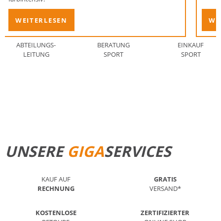
WEITERLESEN
WE
ABTEILUNGS-
BERATUNG
EINKAUF
LEITUNG
SPORT
SPORT
STANDORT FINDEN
MEHR ERFAHREN
UNSERE
GIGA
SERVICES
KAUF AUF
GRATIS
RECHNUNG
VERSAND*
KOSTENLOSE
ZERTIFIZIERTER