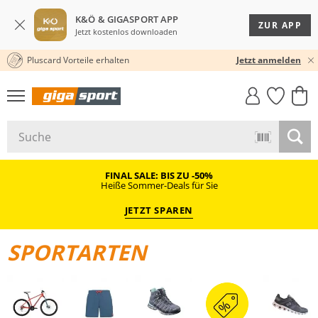
K&Ö & GIGASPORT APP
ZUR APP
Jetzt kostenlos downloaden
Pluscard Vorteile erhalten
30 TAGE RÜCKGABERECHT
Jetzt anmelden
GIGASTYLE
FAHRRAD­
CLICK &
CLICK &
MUST-HAVE
LEASING
COLLECT
RESERVE
FINAL SALE: BIS ZU -50%
Heiße Sommer-Deals für Sie
JETZT SPAREN
SPORTARTEN