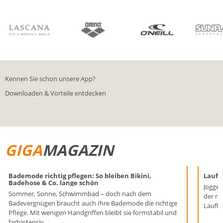
BIKINIS
BADE­SHORTS
Kennen Sie schon unsere App?
Downloaden & Vorteile entdecken
GIGA
MAGAZIN
Bademode richtig pflegen: So bleiben Bikini,
Laufen
Badehose & Co. lange schön
Joggen
Sommer, Sonne, Schwimmbad – doch nach dem
der ri
Badevergnügen braucht auch Ihre Bademode die richtige
Lauftr
Pflege. Mit wenigen Handgriffen bleibt sie formstabil und
farbintensiv.