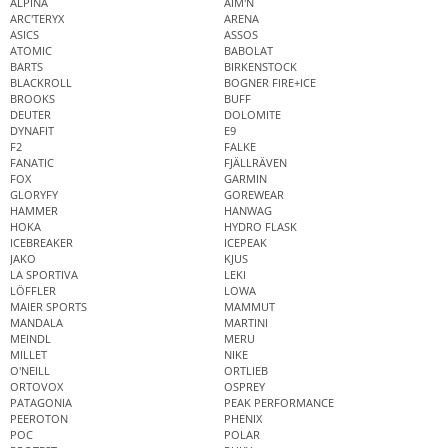
ALPINA
AIM'N
ARC'TERYX
ARENA
ASICS
ASSOS
ATOMIC
BABOLAT
BARTS
BIRKENSTOCK
BLACKROLL
BOGNER FIRE+ICE
BROOKS
BUFF
DEUTER
DOLOMITE
DYNAFIT
E9
F2
FALKE
FANATIC
FJÄLLRÄVEN
FOX
GARMIN
GLORYFY
GOREWEAR
HAMMER
HANWAG
HOKA
HYDRO FLASK
ICEBREAKER
ICEPEAK
JAKO
KJUS
LA SPORTIVA
LEKI
LÖFFLER
LOWA
MAIER SPORTS
MAMMUT
MANDALA
MARTINI
MEINDL
MERU
MILLET
NIKE
O'NEILL
ORTLIEB
ORTOVOX
OSPREY
PATAGONIA
PEAK PERFORMANCE
PEEROTON
PHENIX
POC
POLAR