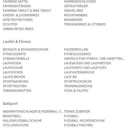
FAHRRAD SATTEL
FAHRRADSCHLÖSSER
FAHRRADSTÄNDER
GEPÄCKTRÄGER
FAHRRAD TRIKOT & BIKE TRIKOT
GRAVEL BIKE
KINDER- & JUGENDBIKES
MOUNTAINBIKE
MTB PROTEKTOREN
RENNRÄDER
SCOOTER
TREKKINGBIKES & CITYBIKES
URBAN RETRO BIKES
Laufen & Fitness
BOXSACK & BOXHANDSCHUHE
FASZIENROLLEN
FITNESSGERÄTE
FITNESSLEGGINGS
GYMNASTIKBÄLLE
HANTELN FÜR FITNESS- UND KRAFTTRAINI
LAUFHOSEN
LAUFJACKEN UND LAUFWESTEN
LAUFSCHUHE
LAUFSHIRTS UND LAUFTOPS
LAUFSOCKEN
LAUFUNTERWÄSCHE
LAUFZUBEHÖR
LAUF BH
SPORTNAHRUNG
SPORTRUCKSÄCKE
SPORTTASCHEN
TRAININGSANZÜGE
TRAININGSMATTEN
YOGA & PILATES
Ballsport
BADMINTONSCHLÄGER & FEDERBALL SETS
TENNIS ZUBEHÖR
BASKETBALL
FUSSBALL
HALLENFUSSBALLSCHUHE
FUSSBALL NOCKENSCHUHE
STOLLENSCHUHE
FUSSBALLTASCHEN