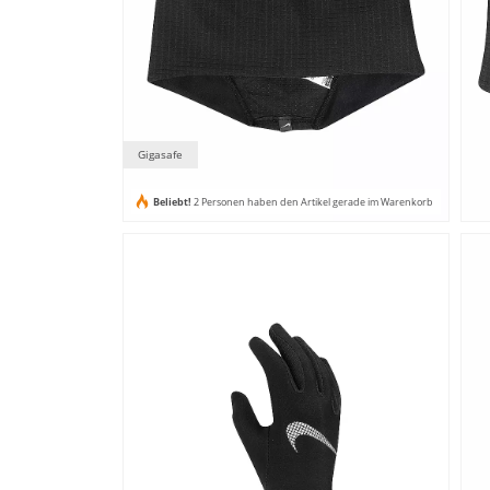
Gigasafe
Beliebt!
2 Personen haben den Artikel gerade im Warenkorb