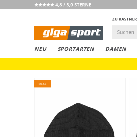
★★★★★ 4,8 / 5,0 STERNE
ZU KASTNER
GIGAGREEN
GIGASTYLE
FAHRRAD­
CLICK &
CLICK &
NEU
SPORTARTEN
DAMEN
LEASING
COLLECT
RESERVE
DEAL