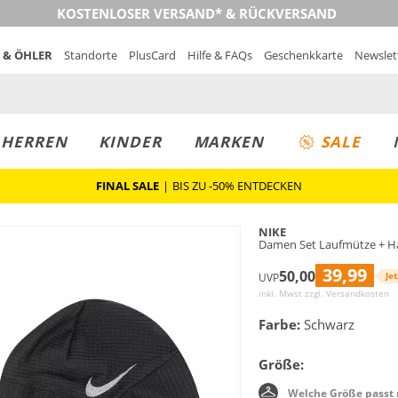
KOSTENLOSER VERSAND* & RÜCKVERSAND
 & ÖHLER
Standorte
PlusCard
Hilfe & FAQs
Geschenkkarte
Newslet
MUST-HAVE
PREIS & WERT
SALE
HERREN
KINDER
MARKEN
SALE
FINAL SALE
|
BIS ZU -50% ENTDECKEN
NIKE
Damen Set Laufmütze + 
39,99
50,00
Jet
UVP
inkl. Mwst zzgl.
Versandkosten
Farbe:
Schwarz
Größe:
Welche Größe passt 