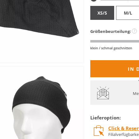
XS/S
M/L
Größenbeurteilung:
?
klein / schmal geschnitten
IN 
Mel
Lieferoption:
Click & Rese
Filialverfügbark