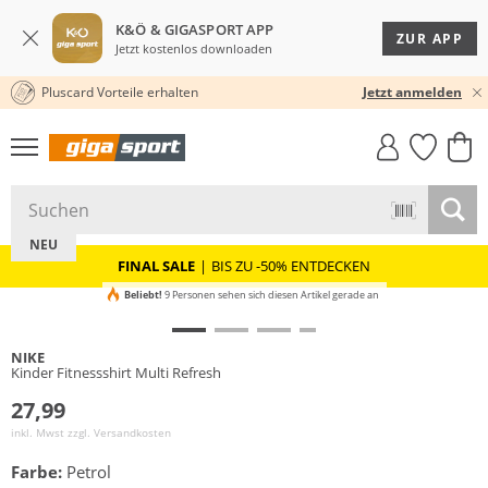
K&Ö & GIGASPORT APP
ZUR APP
Jetzt kostenlos downloaden
Pluscard Vorteile erhalten
30 TAGE RÜCKGABERECHT
Jetzt anmelden
GIGASTYLE
FAHRRAD­
CLICK &
CLICK &
MUST-HAVE
LEASING
COLLECT
RESERVE
NEU
FINAL SALE
|
BIS ZU -50% ENTDECKEN
Beliebt!
9 Personen sehen sich diesen Artikel gerade an
NIKE
Kinder Fitnessshirt Multi Refresh
27,99
inkl. Mwst zzgl.
Versandkosten
Farbe:
Petrol