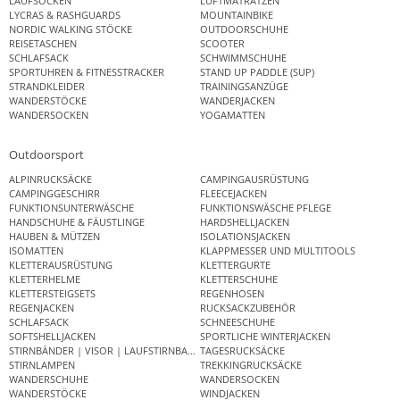
LAUFSOCKEN
LUFTMATRATZEN
LYCRAS & RASHGUARDS
MOUNTAINBIKE
NORDIC WALKING STÖCKE
OUTDOORSCHUHE
REISETASCHEN
SCOOTER
SCHLAFSACK
SCHWIMMSCHUHE
SPORTUHREN & FITNESSTRACKER
STAND UP PADDLE (SUP)
STRANDKLEIDER
TRAININGSANZÜGE
WANDERSTÖCKE
WANDERJACKEN
WANDERSOCKEN
YOGAMATTEN
Outdoorsport
ALPINRUCKSÄCKE
CAMPINGAUSRÜSTUNG
CAMPINGGESCHIRR
FLEECEJACKEN
FUNKTIONSUNTERWÄSCHE
FUNKTIONSWÄSCHE PFLEGE
HANDSCHUHE & FÄUSTLINGE
HARDSHELLJACKEN
HAUBEN & MÜTZEN
ISOLATIONSJACKEN
ISOMATTEN
KLAPPMESSER UND MULTITOOLS
KLETTERAUSRÜSTUNG
KLETTERGURTE
KLETTERHELME
KLETTERSCHUHE
KLETTERSTEIGSETS
REGENHOSEN
REGENJACKEN
RUCKSACKZUBEHÖR
SCHLAFSACK
SCHNEESCHUHE
SOFTSHELLJACKEN
SPORTLICHE WINTERJACKEN
STIRNBÄNDER | VISOR | LAUFSTIRNBAND
TAGESRUCKSÄCKE
STIRNLAMPEN
TREKKINGRUCKSÄCKE
WANDERSCHUHE
WANDERSOCKEN
WANDERSTÖCKE
WINDJACKEN