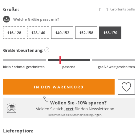
Größe:
Größentabelle
Welche Größe passt mir?
116-128
128-140
140-152
152-158
158-170
Größenbeurteilung:
?
klein / schmal geschnitten
passend
groß / weit geschnitten
IN DEN WARENKORB
Wollen Sie -10% sparen?
Melden Sie sich
jetzt
für den Newsletter an.
Beachten Sie die Gutscheinbedingungen.
Lieferoption: