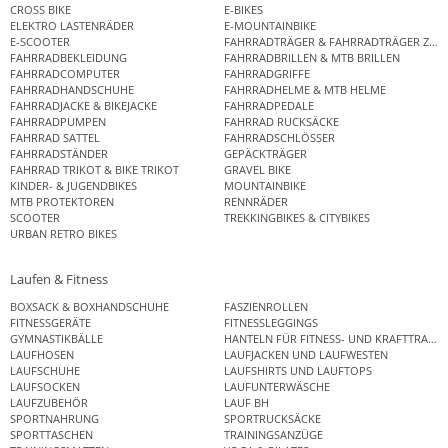
CROSS BIKE
E-BIKES
ELEKTRO LASTENRÄDER
E-MOUNTAINBIKE
E-SCOOTER
FAHRRADTRÄGER & FAHRRADTRÄGER ZUB
FAHRRADBEKLEIDUNG
FAHRRADBRILLEN & MTB BRILLEN
FAHRRADCOMPUTER
FAHRRADGRIFFE
FAHRRADHANDSCHUHE
FAHRRADHELME & MTB HELME
FAHRRADJACKE & BIKEJACKE
FAHRRADPEDALE
FAHRRADPUMPEN
FAHRRAD RUCKSÄCKE
FAHRRAD SATTEL
FAHRRADSCHLÖSSER
FAHRRADSTÄNDER
GEPÄCKTRÄGER
FAHRRAD TRIKOT & BIKE TRIKOT
GRAVEL BIKE
KINDER- & JUGENDBIKES
MOUNTAINBIKE
MTB PROTEKTOREN
RENNRÄDER
SCOOTER
TREKKINGBIKES & CITYBIKES
URBAN RETRO BIKES
Laufen & Fitness
BOXSACK & BOXHANDSCHUHE
FASZIENROLLEN
FITNESSGERÄTE
FITNESSLEGGINGS
GYMNASTIKBÄLLE
HANTELN FÜR FITNESS- UND KRAFTTRAINI
LAUFHOSEN
LAUFJACKEN UND LAUFWESTEN
LAUFSCHUHE
LAUFSHIRTS UND LAUFTOPS
LAUFSOCKEN
LAUFUNTERWÄSCHE
LAUFZUBEHÖR
LAUF BH
SPORTNAHRUNG
SPORTRUCKSÄCKE
SPORTTASCHEN
TRAININGSANZÜGE