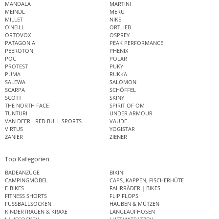
MANDALA
MARTINI
MEINDL
MERU
MILLET
NIKE
O'NEILL
ORTLIEB
ORTOVOX
OSPREY
PATAGONIA
PEAK PERFORMANCE
PEEROTON
PHENIX
POC
POLAR
PROTEST
PUKY
PUMA
RUKKA
SALEWA
SALOMON
SCARPA
SCHÖFFEL
SCOTT
SKINY
THE NORTH FACE
SPIRIT OF OM
TUNTURI
UNDER ARMOUR
VAN DEER - RED BULL SPORTS
VAUDE
VIRTUS
YOGISTAR
ZANIER
ZIENER
Top Kategorien
BADEANZÜGE
BIKINI
CAMPINGMÖBEL
CAPS, KAPPEN, FISCHERHÜTE
E-BIKES
FAHRRÄDER | BIKES
FITNESS SHORTS
FLIP FLOPS
FUSSBALLSOCKEN
HAUBEN & MÜTZEN
KINDERTRAGEN & KRAXE
LANGLAUFHOSEN