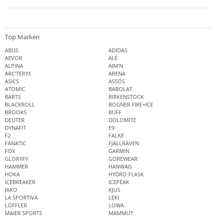
Top Marken
ABUS
ADIDAS
AEVOR
ALÉ
ALPINA
AIM'N
ARC'TERYX
ARENA
ASICS
ASSOS
ATOMIC
BABOLAT
BARTS
BIRKENSTOCK
BLACKROLL
BOGNER FIRE+ICE
BROOKS
BUFF
DEUTER
DOLOMITE
DYNAFIT
E9
F2
FALKE
FANATIC
FJÄLLRÄVEN
FOX
GARMIN
GLORYFY
GOREWEAR
HAMMER
HANWAG
HOKA
HYDRO FLASK
ICEBREAKER
ICEPEAK
JAKO
KJUS
LA SPORTIVA
LEKI
LÖFFLER
LOWA
MAIER SPORTS
MAMMUT