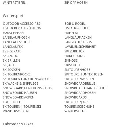
WINTERSTIEFEL
ZIP OFF HOSEN
Wintersport
OUTDOOR ACCESSOIRES
BOB & RODEL
EISHOCKEY AUSRÜSTUNG
EISLAUFSCHUHE
HARSCHEISEN
SKIHELM
LANGLAUFHOSEN
LANGLAUFJACKEN
LANGLAUFSCHUHE
LANGLAUF SHIRTS
LANGLAUFSKI
LAWINENSICHERHEIT
LVS-GERÄTE
SKI ZUBEHÖR
SKIANZUG
SKIKLEIDUNG
SKIBRILLEN
SKIHOSE
SKIJACKE
SKISCHUHE
SKISOCKEN
SKITOURENHOSE
SKITOURENRÖCKE
SKITOUREN UNTERHOSEN
SKITOUREN FUNKTIONSWÄSCHE
SKITOURENWESTEN
SKIWACHS & SKIPFLEGE
SNOWBOARDBRILLE
SNOWBOARD FUNKTIONSSHIRTS
SNOWBOARD HANDSCHUHE
SNOWBOARD HAUBEN
SNOWBOARDHOSEN
SNOWBOARDJACKEN
SNOWBOARDS
TOURENFELLE
SKITOURENJACKE
SKITOUREN | TOURENSKI
TOURENSKISCHUHE
WANDERSOCKEN
WINTERSTIEFEL
Fahrräder & Bikes