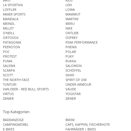
JAKO
KJUS
LA SPORTIVA
LEKI
LÖFFLER
LOWA
MAIER SPORTS
MAMMUT
MANDALA
MARTINI
MEINDL
MERU
MILLET
NIKE
O'NEILL
ORTLIEB
ORTOVOX
OSPREY
PATAGONIA
PEAK PERFORMANCE
PEEROTON
PHENIX
POC
POLAR
PROTEST
PUKY
PUMA
RUKKA
SALEWA
SALOMON
SCARPA
SCHÖFFEL
SCOTT
SKINY
THE NORTH FACE
SPIRIT OF OM
TUNTURI
UNDER ARMOUR
VAN DEER - RED BULL SPORTS
VAUDE
VIRTUS
YOGISTAR
ZANIER
ZIENER
Top Kategorien
BADEANZÜGE
BIKINI
CAMPINGMÖBEL
CAPS, KAPPEN, FISCHERHÜTE
E-BIKES
FAHRRÄDER | BIKES