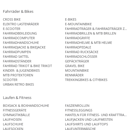
Fahrräder & Bikes
CROSS BIKE
E-BIKES
ELEKTRO LASTENRÄDER
E-MOUNTAINBIKE
E-SCOOTER
FAHRRADTRÄGER & FAHRRADTRÄGER ZUB
FAHRRADBEKLEIDUNG
FAHRRADBRILLEN & MTB BRILLEN
FAHRRADCOMPUTER
FAHRRADGRIFFE
FAHRRADHANDSCHUHE
FAHRRADHELME & MTB HELME
FAHRRADJACKE & BIKEJACKE
FAHRRADPEDALE
FAHRRADPUMPEN
FAHRRAD RUCKSÄCKE
FAHRRAD SATTEL
FAHRRADSCHLÖSSER
FAHRRADSTÄNDER
GEPÄCKTRÄGER
FAHRRAD TRIKOT & BIKE TRIKOT
GRAVEL BIKE
KINDER- & JUGENDBIKES
MOUNTAINBIKE
MTB PROTEKTOREN
RENNRÄDER
SCOOTER
TREKKINGBIKES & CITYBIKES
URBAN RETRO BIKES
Laufen & Fitness
BOXSACK & BOXHANDSCHUHE
FASZIENROLLEN
FITNESSGERÄTE
FITNESSLEGGINGS
GYMNASTIKBÄLLE
HANTELN FÜR FITNESS- UND KRAFTTRAINI
LAUFHOSEN
LAUFJACKEN UND LAUFWESTEN
LAUFSCHUHE
LAUFSHIRTS UND LAUFTOPS
LAUFSOCKEN
LAUFUNTERWÄSCHE