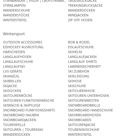
STIRNBÄNDER | VISOR | LAUFSTIRNBAND
TAGESRUCKSÄCKE
STIRNLAMPEN
TREKKINGRUCKSÄCKE
WANDERSCHUHE
WANDERSOCKEN
WANDERSTÖCKE
WINDJACKEN
WINTERSTIEFEL
ZIP OFF HOSEN
Wintersport
OUTDOOR ACCESSOIRES
BOB & RODEL
EISHOCKEY AUSRÜSTUNG
EISLAUFSCHUHE
HARSCHEISEN
SKIHELM
LANGLAUFHOSEN
LANGLAUFJACKEN
LANGLAUFSCHUHE
LANGLAUF SHIRTS
LANGLAUFSKI
LAWINENSICHERHEIT
LVS-GERÄTE
SKI ZUBEHÖR
SKIANZUG
SKIKLEIDUNG
SKIBRILLEN
SKIHOSE
SKIJACKE
SKISCHUHE
SKISOCKEN
SKITOURENHOSE
SKITOURENRÖCKE
SKITOUREN UNTERHOSEN
SKITOUREN FUNKTIONSWÄSCHE
SKITOURENWESTEN
SKIWACHS & SKIPFLEGE
SNOWBOARDBRILLE
SNOWBOARD FUNKTIONSSHIRTS
SNOWBOARD HANDSCHUHE
SNOWBOARD HAUBEN
SNOWBOARDHOSEN
SNOWBOARDJACKEN
SNOWBOARDS
TOURENFELLE
SKITOURENJACKE
SKITOUREN | TOURENSKI
TOURENSKISCHUHE
WANDERSOCKEN
WINTERSTIEFEL