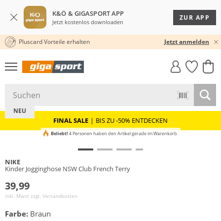
K&Ö & GIGASPORT APP
ZUR APP
Jetzt kostenlos downloaden
Pluscard Vorteile erhalten
30 TAGE RÜCKGABERECHT
Jetzt anmelden
GIGASTYLE
FAHRRAD­
CLICK &
CLICK &
MUST-HAVE
LEASING
COLLECT
RESERVE
NEU
FINAL SALE
|
BIS ZU -50% ENTDECKEN
Beliebt!
4 Personen haben den Artikel gerade im Warenkorb
NIKE
Kinder Jogginghose NSW Club French Terry
39,99
inkl. Mwst zzgl.
Versandkosten
Farbe:
Braun