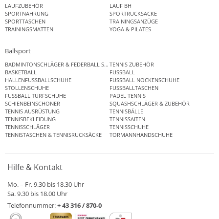
LAUFZUBEHÖR
LAUF BH
SPORTNAHRUNG
SPORTRUCKSÄCKE
SPORTTASCHEN
TRAININGSANZÜGE
TRAININGSMATTEN
YOGA & PILATES
Ballsport
BADMINTONSCHLÄGER & FEDERBALL SETS
TENNIS ZUBEHÖR
BASKETBALL
FUSSBALL
HALLENFUSSBALLSCHUHE
FUSSBALL NOCKENSCHUHE
STOLLENSCHUHE
FUSSBALLTASCHEN
FUSSBALL TURFSCHUHE
PADEL TENNIS
SCHIENBEINSCHONER
SQUASHSCHLÄGER & ZUBEHÖR
TENNIS AUSRÜSTUNG
TENNISBÄLLE
TENNISBEKLEIDUNG
TENNISSAITEN
TENNISSCHLÄGER
TENNISSCHUHE
TENNISTASCHEN & TENNISRUCKSÄCKE
TORMANNHANDSCHUHE
Hilfe & Kontakt
Mo. – Fr. 9.30 bis 18.30 Uhr
Sa. 9.30 bis 18.00 Uhr
Telefonnummer:
+ 43 316 / 870-0