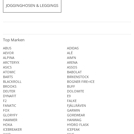
JOGGINGHOSEN & LEGGINGS
Top Marken
ABUS
ADIDAS
AEVOR
ALÉ
ALPINA
AIM'N
ARC'TERYX
ARENA
ASICS
ASSOS
ATOMIC
BABOLAT
BARTS
BIRKENSTOCK
BLACKROLL
BOGNER FIRE+ICE
BROOKS
BUFF
DEUTER
DOLOMITE
DYNAFIT
E9
F2
FALKE
FANATIC
FJÄLLRÄVEN
FOX
GARMIN
GLORYFY
GOREWEAR
HAMMER
HANWAG
HOKA
HYDRO FLASK
ICEBREAKER
ICEPEAK