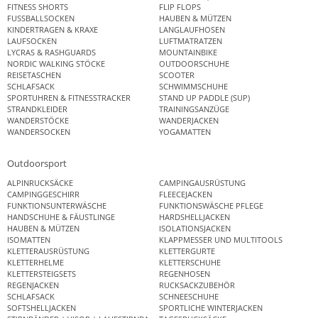
FITNESS SHORTS
FLIP FLOPS
FUSSBALLSOCKEN
HAUBEN & MÜTZEN
KINDERTRAGEN & KRAXE
LANGLAUFHOSEN
LAUFSOCKEN
LUFTMATRATZEN
LYCRAS & RASHGUARDS
MOUNTAINBIKE
NORDIC WALKING STÖCKE
OUTDOORSCHUHE
REISETASCHEN
SCOOTER
SCHLAFSACK
SCHWIMMSCHUHE
SPORTUHREN & FITNESSTRACKER
STAND UP PADDLE (SUP)
STRANDKLEIDER
TRAININGSANZÜGE
WANDERSTÖCKE
WANDERJACKEN
WANDERSOCKEN
YOGAMATTEN
Outdoorsport
ALPINRUCKSÄCKE
CAMPINGAUSRÜSTUNG
CAMPINGGESCHIRR
FLEECEJACKEN
FUNKTIONSUNTERWÄSCHE
FUNKTIONSWÄSCHE PFLEGE
HANDSCHUHE & FÄUSTLINGE
HARDSHELLJACKEN
HAUBEN & MÜTZEN
ISOLATIONSJACKEN
ISOMATTEN
KLAPPMESSER UND MULTITOOLS
KLETTERAUSRÜSTUNG
KLETTERGURTE
KLETTERHELME
KLETTERSCHUHE
KLETTERSTEIGSETS
REGENHOSEN
REGENJACKEN
RUCKSACKZUBEHÖR
SCHLAFSACK
SCHNEESCHUHE
SOFTSHELLJACKEN
SPORTLICHE WINTERJACKEN