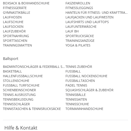
BOXSACK & BOXHANDSCHUHE
FASZIENROLLEN
FITNESSGERÄTE
FITNESSLEGGINGS
GYMNASTIKBÄLLE
HANTELN FÜR FITNESS- UND KRAFTTRAINI
LAUFHOSEN
LAUFJACKEN UND LAUFWESTEN
LAUFSCHUHE
LAUFSHIRTS UND LAUFTOPS
LAUFSOCKEN
LAUFUNTERWÄSCHE
LAUFZUBEHÖR
LAUF BH
SPORTNAHRUNG
SPORTRUCKSÄCKE
SPORTTASCHEN
TRAININGSANZÜGE
TRAININGSMATTEN
YOGA & PILATES
Ballsport
BADMINTONSCHLÄGER & FEDERBALL SETS
TENNIS ZUBEHÖR
BASKETBALL
FUSSBALL
HALLENFUSSBALLSCHUHE
FUSSBALL NOCKENSCHUHE
STOLLENSCHUHE
FUSSBALLTASCHEN
FUSSBALL TURFSCHUHE
PADEL TENNIS
SCHIENBEINSCHONER
SQUASHSCHLÄGER & ZUBEHÖR
TENNIS AUSRÜSTUNG
TENNISBÄLLE
TENNISBEKLEIDUNG
TENNISSAITEN
TENNISSCHLÄGER
TENNISSCHUHE
TENNISTASCHEN & TENNISRUCKSÄCKE
TORMANNHANDSCHUHE
Hilfe & Kontakt