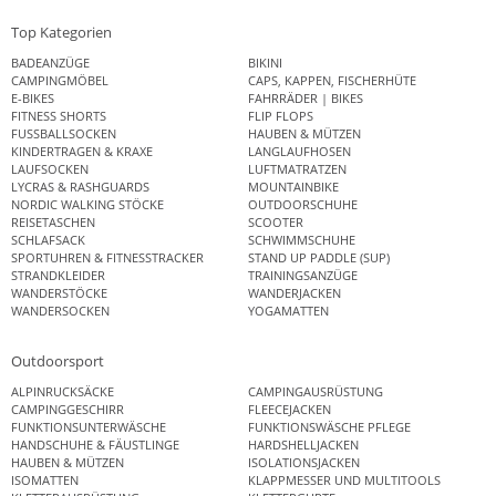
Top Kategorien
BADEANZÜGE
BIKINI
CAMPINGMÖBEL
CAPS, KAPPEN, FISCHERHÜTE
E-BIKES
FAHRRÄDER | BIKES
FITNESS SHORTS
FLIP FLOPS
FUSSBALLSOCKEN
HAUBEN & MÜTZEN
KINDERTRAGEN & KRAXE
LANGLAUFHOSEN
LAUFSOCKEN
LUFTMATRATZEN
LYCRAS & RASHGUARDS
MOUNTAINBIKE
NORDIC WALKING STÖCKE
OUTDOORSCHUHE
REISETASCHEN
SCOOTER
SCHLAFSACK
SCHWIMMSCHUHE
SPORTUHREN & FITNESSTRACKER
STAND UP PADDLE (SUP)
STRANDKLEIDER
TRAININGSANZÜGE
WANDERSTÖCKE
WANDERJACKEN
WANDERSOCKEN
YOGAMATTEN
Outdoorsport
ALPINRUCKSÄCKE
CAMPINGAUSRÜSTUNG
CAMPINGGESCHIRR
FLEECEJACKEN
FUNKTIONSUNTERWÄSCHE
FUNKTIONSWÄSCHE PFLEGE
HANDSCHUHE & FÄUSTLINGE
HARDSHELLJACKEN
HAUBEN & MÜTZEN
ISOLATIONSJACKEN
ISOMATTEN
KLAPPMESSER UND MULTITOOLS