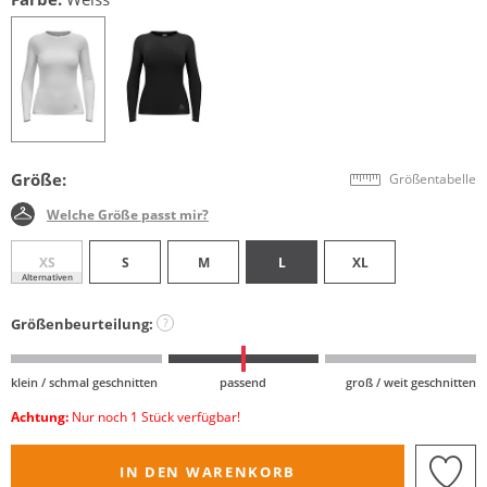
Größe:
Größentabelle
Welche Größe passt mir?
XS
S
M
L
XL
Alternativen
Größenbeurteilung:
?
klein / schmal geschnitten
passend
groß / weit geschnitten
Achtung:
Nur noch 1 Stück verfügbar!
IN DEN WARENKORB