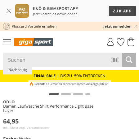
K&Ö & GIGASPORT APP
ZUR APP
Jetzt kostenlos downloaden
Pluscard Vorteile erhalten
30 TAGE RÜCKGABERECHT
Jetzt anmelden
GIGASTYLE
FAHRRAD­
CLICK &
CLICK &
MUST-HAVE
LEASING
COLLECT
RESERVE
Nachhaltig
FINAL SALE
|
BIS ZU -50% ENTDECKEN
Beliebt!
13 Personen sehen sich diesen Artikel gerade an
ODLO
Damen Laufwäsche Shirt Performance Light Base
Layer
64,95
inkl. Mwst zzgl.
Versandkosten
Farbe:
Weiss