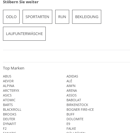
Stöbern Sie weiter
ODLO
SPORTARTEN
RUN
BEKLEIDUNG
LAUFUNTERWÄSCHE
Top Marken
ABUS
ADIDAS
AEVOR
ALÉ
ALPINA
AIM'N
ARC'TERYX
ARENA
ASICS
ASSOS
ATOMIC
BABOLAT
BARTS
BIRKENSTOCK
BLACKROLL
BOGNER FIRE+ICE
BROOKS
BUFF
DEUTER
DOLOMITE
DYNAFIT
E9
F2
FALKE