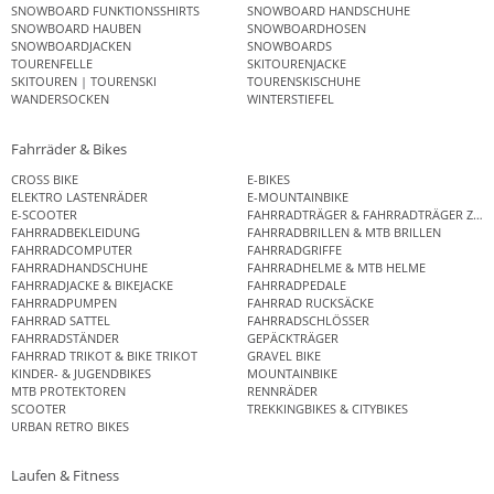
SNOWBOARD FUNKTIONSSHIRTS
SNOWBOARD HANDSCHUHE
SNOWBOARD HAUBEN
SNOWBOARDHOSEN
SNOWBOARDJACKEN
SNOWBOARDS
TOURENFELLE
SKITOURENJACKE
SKITOUREN | TOURENSKI
TOURENSKISCHUHE
WANDERSOCKEN
WINTERSTIEFEL
Fahrräder & Bikes
CROSS BIKE
E-BIKES
ELEKTRO LASTENRÄDER
E-MOUNTAINBIKE
E-SCOOTER
FAHRRADTRÄGER & FAHRRADTRÄGER ZUB
FAHRRADBEKLEIDUNG
FAHRRADBRILLEN & MTB BRILLEN
FAHRRADCOMPUTER
FAHRRADGRIFFE
FAHRRADHANDSCHUHE
FAHRRADHELME & MTB HELME
FAHRRADJACKE & BIKEJACKE
FAHRRADPEDALE
FAHRRADPUMPEN
FAHRRAD RUCKSÄCKE
FAHRRAD SATTEL
FAHRRADSCHLÖSSER
FAHRRADSTÄNDER
GEPÄCKTRÄGER
FAHRRAD TRIKOT & BIKE TRIKOT
GRAVEL BIKE
KINDER- & JUGENDBIKES
MOUNTAINBIKE
MTB PROTEKTOREN
RENNRÄDER
SCOOTER
TREKKINGBIKES & CITYBIKES
URBAN RETRO BIKES
Laufen & Fitness