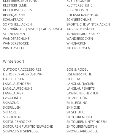
KLETTERAUSRÜSTUNG
KLETTERGURTE
KLETTERHELME
KLETTERSCHUHE
KLETTERSTEIGSETS
REGENHOSEN
REGENJACKEN
RUCKSACKZUBEHÖR
SCHLAFSACK
SCHNEESCHUHE
SOFTSHELLJACKEN
SPORTLICHE WINTERJACKEN
STIRNBÄNDER | VISOR | LAUFSTIRNBAND
TAGESRUCKSÄCKE
STIRNLAMPEN
TREKKINGRUCKSÄCKE
WANDERSCHUHE
WANDERSOCKEN
WANDERSTÖCKE
WINDJACKEN
WINTERSTIEFEL
ZIP OFF HOSEN
Wintersport
OUTDOOR ACCESSOIRES
BOB & RODEL
EISHOCKEY AUSRÜSTUNG
EISLAUFSCHUHE
HARSCHEISEN
SKIHELM
LANGLAUFHOSEN
LANGLAUFJACKEN
LANGLAUFSCHUHE
LANGLAUF SHIRTS
LANGLAUFSKI
LAWINENSICHERHEIT
LVS-GERÄTE
SKI ZUBEHÖR
SKIANZUG
SKIKLEIDUNG
SKIBRILLEN
SKIHOSE
SKIJACKE
SKISCHUHE
SKISOCKEN
SKITOURENHOSE
SKITOURENRÖCKE
SKITOUREN UNTERHOSEN
SKITOUREN FUNKTIONSWÄSCHE
SKITOURENWESTEN
SKIWACHS & SKIPFLEGE
SNOWBOARDBRILLE