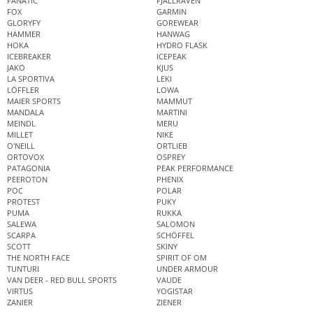
FANATIC
FJÄLLRÄVEN
FOX
GARMIN
GLORYFY
GOREWEAR
HAMMER
HANWAG
HOKA
HYDRO FLASK
ICEBREAKER
ICEPEAK
JAKO
KJUS
LA SPORTIVA
LEKI
LÖFFLER
LOWA
MAIER SPORTS
MAMMUT
MANDALA
MARTINI
MEINDL
MERU
MILLET
NIKE
O'NEILL
ORTLIEB
ORTOVOX
OSPREY
PATAGONIA
PEAK PERFORMANCE
PEEROTON
PHENIX
POC
POLAR
PROTEST
PUKY
PUMA
RUKKA
SALEWA
SALOMON
SCARPA
SCHÖFFEL
SCOTT
SKINY
THE NORTH FACE
SPIRIT OF OM
TUNTURI
UNDER ARMOUR
VAN DEER - RED BULL SPORTS
VAUDE
VIRTUS
YOGISTAR
ZANIER
ZIENER