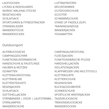
LAUFSOCKEN
LUFTMATRATZEN
LYCRAS & RASHGUARDS
MOUNTAINBIKE
NORDIC WALKING STÖCKE
OUTDOORSCHUHE
REISETASCHEN
SCOOTER
SCHLAFSACK
SCHWIMMSCHUHE
SPORTUHREN & FITNESSTRACKER
STAND UP PADDLE (SUP)
STRANDKLEIDER
TRAININGSANZÜGE
WANDERSTÖCKE
WANDERJACKEN
WANDERSOCKEN
YOGAMATTEN
Outdoorsport
ALPINRUCKSÄCKE
CAMPINGAUSRÜSTUNG
CAMPINGGESCHIRR
FLEECEJACKEN
FUNKTIONSUNTERWÄSCHE
FUNKTIONSWÄSCHE PFLEGE
HANDSCHUHE & FÄUSTLINGE
HARDSHELLJACKEN
HAUBEN & MÜTZEN
ISOLATIONSJACKEN
ISOMATTEN
KLAPPMESSER UND MULTITOOLS
KLETTERAUSRÜSTUNG
KLETTERGURTE
KLETTERHELME
KLETTERSCHUHE
KLETTERSTEIGSETS
REGENHOSEN
REGENJACKEN
RUCKSACKZUBEHÖR
SCHLAFSACK
SCHNEESCHUHE
SOFTSHELLJACKEN
SPORTLICHE WINTERJACKEN
STIRNBÄNDER | VISOR | LAUFSTIRNBAND
TAGESRUCKSÄCKE
STIRNLAMPEN
TREKKINGRUCKSÄCKE
WANDERSCHUHE
WANDERSOCKEN