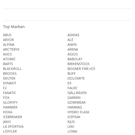
Top Marken
ABUS
ADIDAS
AEVOR
ALÉ
ALPINA
AIM'N
ARC'TERYX
ARENA
ASICS
ASSOS
ATOMIC
BABOLAT
BARTS
BIRKENSTOCK
BLACKROLL
BOGNER FIRE+ICE
BROOKS
BUFF
DEUTER
DOLOMITE
DYNAFIT
E9
F2
FALKE
FANATIC
FJÄLLRÄVEN
FOX
GARMIN
GLORYFY
GOREWEAR
HAMMER
HANWAG
HOKA
HYDRO FLASK
ICEBREAKER
ICEPEAK
JAKO
KJUS
LA SPORTIVA
LEKI
LÖFFLER
LOWA