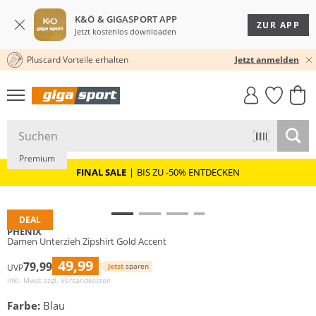
K&Ö & GIGASPORT APP
ZUR APP
Jetzt kostenlos downloaden
Pluscard Vorteile erhalten
KOSTENLOSER VERSAND* & RÜCKVERSAND
30 TAGE RÜCKGABERECHT
Jetzt anmelden
GIGASTYLE
FAHRRAD­
CLICK &
CLICK &
MUST-HAVE
LEASING
COLLECT
RESERVE
Premium
FINAL SALE
|
BIS ZU -50% ENTDECKEN
DEAL
PHENIX
Damen Unterzieh Zipshirt Gold Accent
49,99
79,99
Jetzt
sparen
UVP
inkl. Mwst zzgl.
Versandkosten
Farbe:
Blau