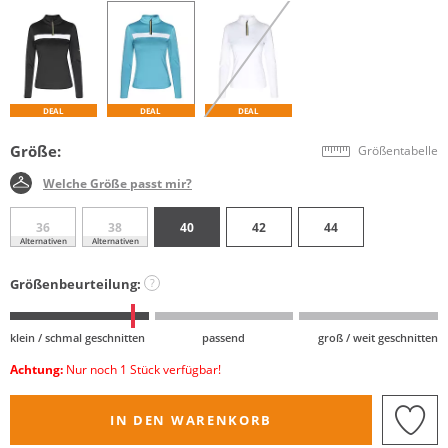
DEAL
DEAL
DEAL
Größe:
Größentabelle
Welche Größe passt mir?
36
38
40
42
44
Alternativen
Alternativen
Größenbeurteilung:
?
klein / schmal geschnitten
passend
groß / weit geschnitten
Achtung:
Nur noch 1 Stück verfügbar!
IN DEN WARENKORB