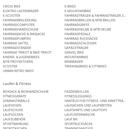
CROSS BIKE
E-BIKES
ELEKTRO LASTENRÄDER
E-MOUNTAINBIKE
E-SCOOTER
FAHRRADTRÄGER & FAHRRADTRÄGER ZUB
FAHRRADBEKLEIDUNG
FAHRRADBRILLEN & MTB BRILLEN
FAHRRADCOMPUTER
FAHRRADGRIFFE
FAHRRADHANDSCHUHE
FAHRRADHELME & MTB HELME
FAHRRADJACKE & BIKEJACKE
FAHRRADPEDALE
FAHRRADPUMPEN
FAHRRAD RUCKSÄCKE
FAHRRAD SATTEL
FAHRRADSCHLÖSSER
FAHRRADSTÄNDER
GEPÄCKTRÄGER
FAHRRAD TRIKOT & BIKE TRIKOT
GRAVEL BIKE
KINDER- & JUGENDBIKES
MOUNTAINBIKE
MTB PROTEKTOREN
RENNRÄDER
SCOOTER
TREKKINGBIKES & CITYBIKES
URBAN RETRO BIKES
Laufen & Fitness
BOXSACK & BOXHANDSCHUHE
FASZIENROLLEN
FITNESSGERÄTE
FITNESSLEGGINGS
GYMNASTIKBÄLLE
HANTELN FÜR FITNESS- UND KRAFTTRAINI
LAUFHOSEN
LAUFJACKEN UND LAUFWESTEN
LAUFSCHUHE
LAUFSHIRTS UND LAUFTOPS
LAUFSOCKEN
LAUFUNTERWÄSCHE
LAUFZUBEHÖR
LAUF BH
SPORTNAHRUNG
SPORTRUCKSÄCKE
SPORTTASCHEN
TRAININGSANZÜGE