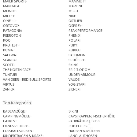
MAIER SPORTS
MAMMUT
MANDALA
MARTINI
MEINDL
MERU
MILLET
NIKE
O'NEILL
ORTLIEB
ORTOVOX
OSPREY
PATAGONIA
PEAK PERFORMANCE
PEEROTON
PHENIX
POC
POLAR
PROTEST
PUKY
PUMA
RUKKA
SALEWA
SALOMON
SCARPA
SCHÖFFEL
SCOTT
SKINY
THE NORTH FACE
SPIRIT OF OM
TUNTURI
UNDER ARMOUR
VAN DEER - RED BULL SPORTS
VAUDE
VIRTUS
YOGISTAR
ZANIER
ZIENER
Top Kategorien
BADEANZÜGE
BIKINI
CAMPINGMÖBEL
CAPS, KAPPEN, FISCHERHÜTE
E-BIKES
FAHRRÄDER | BIKES
FITNESS SHORTS
FLIP FLOPS
FUSSBALLSOCKEN
HAUBEN & MÜTZEN
KINDERTRAGEN & KRAXE
LANGLAUFHOSEN