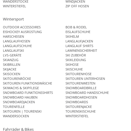
WANDERSTÖCKE
WINDJACKEN
WINTERSTIEFEL
ZIP OFF HOSEN
Wintersport
OUTDOOR ACCESSOIRES
BOB & RODEL
EISHOCKEY AUSRÜSTUNG
EISLAUFSCHUHE
HARSCHEISEN
SKIHELM
LANGLAUFHOSEN
LANGLAUFJACKEN
LANGLAUFSCHUHE
LANGLAUF SHIRTS
LANGLAUFSKI
LAWINENSICHERHEIT
LVS-GERÄTE
SKI ZUBEHÖR
SKIANZUG
SKIKLEIDUNG
SKIBRILLEN
SKIHOSE
SKIJACKE
SKISCHUHE
SKISOCKEN
SKITOURENHOSE
SKITOURENRÖCKE
SKITOUREN UNTERHOSEN
SKITOUREN FUNKTIONSWÄSCHE
SKITOURENWESTEN
SKIWACHS & SKIPFLEGE
SNOWBOARDBRILLE
SNOWBOARD FUNKTIONSSHIRTS
SNOWBOARD HANDSCHUHE
SNOWBOARD HAUBEN
SNOWBOARDHOSEN
SNOWBOARDJACKEN
SNOWBOARDS
TOURENFELLE
SKITOURENJACKE
SKITOUREN | TOURENSKI
TOURENSKISCHUHE
WANDERSOCKEN
WINTERSTIEFEL
Fahrräder & Bikes