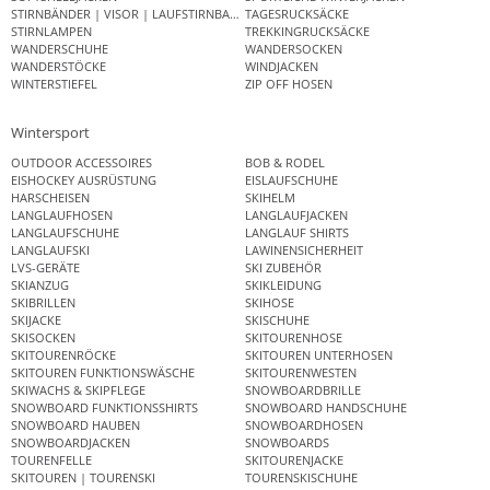
STIRNBÄNDER | VISOR | LAUFSTIRNBAND
TAGESRUCKSÄCKE
STIRNLAMPEN
TREKKINGRUCKSÄCKE
WANDERSCHUHE
WANDERSOCKEN
WANDERSTÖCKE
WINDJACKEN
WINTERSTIEFEL
ZIP OFF HOSEN
Wintersport
OUTDOOR ACCESSOIRES
BOB & RODEL
EISHOCKEY AUSRÜSTUNG
EISLAUFSCHUHE
HARSCHEISEN
SKIHELM
LANGLAUFHOSEN
LANGLAUFJACKEN
LANGLAUFSCHUHE
LANGLAUF SHIRTS
LANGLAUFSKI
LAWINENSICHERHEIT
LVS-GERÄTE
SKI ZUBEHÖR
SKIANZUG
SKIKLEIDUNG
SKIBRILLEN
SKIHOSE
SKIJACKE
SKISCHUHE
SKISOCKEN
SKITOURENHOSE
SKITOURENRÖCKE
SKITOUREN UNTERHOSEN
SKITOUREN FUNKTIONSWÄSCHE
SKITOURENWESTEN
SKIWACHS & SKIPFLEGE
SNOWBOARDBRILLE
SNOWBOARD FUNKTIONSSHIRTS
SNOWBOARD HANDSCHUHE
SNOWBOARD HAUBEN
SNOWBOARDHOSEN
SNOWBOARDJACKEN
SNOWBOARDS
TOURENFELLE
SKITOURENJACKE
SKITOUREN | TOURENSKI
TOURENSKISCHUHE