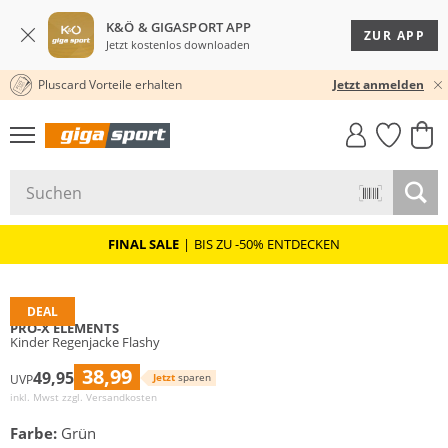
K&Ö & GIGASPORT APP
ZUR APP
Jetzt kostenlos downloaden
Pluscard Vorteile erhalten
★★★★★ 4,8 / 5,0 STERNE
Jetzt anmelden
GIGASTYLE
FAHRRAD­
CLICK &
CLICK &
MUST-HAVE
LEASING
COLLECT
RESERVE
FINAL SALE
|
BIS ZU -50% ENTDECKEN
DEAL
PRO-X ELEMENTS
Kinder Regenjacke Flashy
38,99
49,95
Jetzt
sparen
UVP
inkl. Mwst zzgl.
Versandkosten
Farbe:
Grün