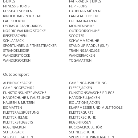
E-BIKES
FAHRRÄDER | BIKES
FITNESS SHORTS
FLIP FLOPS
FUSSBALLSOCKEN
HAUBEN & MÜTZEN
KINDERTRAGEN & KRAXE
LANGLAUFHOSEN
LAUFSOCKEN
LUFTMATRATZEN
LYCRAS & RASHGUARDS
MOUNTAINBIKE
NORDIC WALKING STÖCKE
OUTDOORSCHUHE
REISETASCHEN
SCOOTER
SCHLAFSACK
SCHWIMMSCHUHE
SPORTUHREN & FITNESSTRACKER
STAND UP PADDLE (SUP)
STRANDKLEIDER
TRAININGSANZÜGE
WANDERSTÖCKE
WANDERJACKEN
WANDERSOCKEN
YOGAMATTEN
Outdoorsport
ALPINRUCKSÄCKE
CAMPINGAUSRÜSTUNG
CAMPINGGESCHIRR
FLEECEJACKEN
FUNKTIONSUNTERWÄSCHE
FUNKTIONSWÄSCHE PFLEGE
HANDSCHUHE & FÄUSTLINGE
HARDSHELLJACKEN
HAUBEN & MÜTZEN
ISOLATIONSJACKEN
ISOMATTEN
KLAPPMESSER UND MULTITOOLS
KLETTERAUSRÜSTUNG
KLETTERGURTE
KLETTERHELME
KLETTERSCHUHE
KLETTERSTEIGSETS
REGENHOSEN
REGENJACKEN
RUCKSACKZUBEHÖR
SCHLAFSACK
SCHNEESCHUHE
SOFTSHELLJACKEN
SPORTLICHE WINTERJACKEN