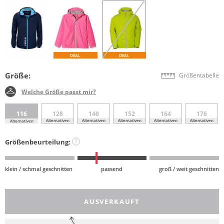
DEAL
DEAL
Größe:
Größentabelle
Welche Größe passt mir?
116
128
140
152
164
176
Alternativen
Alternativen
Alternativen
Alternativen
Alternativen
Alternativen
Größenbeurteilung:
?
klein / schmal geschnitten
passend
groß / weit geschnitten
AUSVERKAUFT