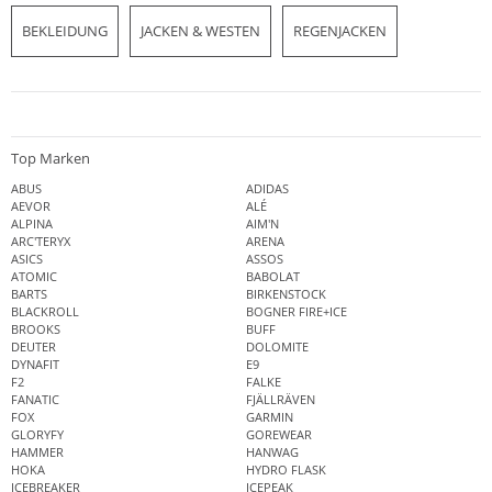
BEKLEIDUNG
JACKEN & WESTEN
REGENJACKEN
Top Marken
ABUS
ADIDAS
AEVOR
ALÉ
ALPINA
AIM'N
ARC'TERYX
ARENA
ASICS
ASSOS
ATOMIC
BABOLAT
BARTS
BIRKENSTOCK
BLACKROLL
BOGNER FIRE+ICE
BROOKS
BUFF
DEUTER
DOLOMITE
DYNAFIT
E9
F2
FALKE
FANATIC
FJÄLLRÄVEN
FOX
GARMIN
GLORYFY
GOREWEAR
HAMMER
HANWAG
HOKA
HYDRO FLASK
ICEBREAKER
ICEPEAK