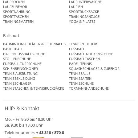
LAUFSOCKEN
LAUFUNTERWÄSCHE
LAUFZUBEHÖR
LAUF BH
SPORTNAHRUNG
SPORTRUCKSÄCKE
SPORTTASCHEN
TRAININGSANZÜGE
TRAININGSMATTEN
YOGA & PILATES
Ballsport
BADMINTONSCHLÄGER & FEDERBALL SETS
TENNIS ZUBEHÖR
BASKETBALL
FUSSBALL
HALLENFUSSBALLSCHUHE
FUSSBALL NOCKENSCHUHE
STOLLENSCHUHE
FUSSBALLTASCHEN
FUSSBALL TURFSCHUHE
PADEL TENNIS
SCHIENBEINSCHONER
SQUASHSCHLÄGER & ZUBEHÖR
TENNIS AUSRÜSTUNG
TENNISBÄLLE
TENNISBEKLEIDUNG
TENNISSAITEN
TENNISSCHLÄGER
TENNISSCHUHE
TENNISTASCHEN & TENNISRUCKSÄCKE
TORMANNHANDSCHUHE
Hilfe & Kontakt
Mo. – Fr. 9.30 bis 18.30 Uhr
Sa. 9.30 bis 18.00 Uhr
Telefonnummer:
+ 43 316 / 870-0