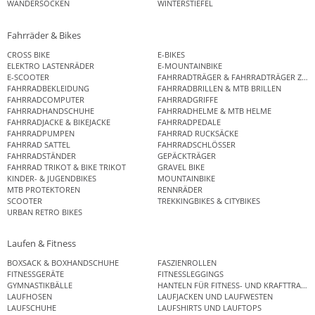
WANDERSOCKEN
WINTERSTIEFEL
Fahrräder & Bikes
CROSS BIKE
E-BIKES
ELEKTRO LASTENRÄDER
E-MOUNTAINBIKE
E-SCOOTER
FAHRRADTRÄGER & FAHRRADTRÄGER ZUB
FAHRRADBEKLEIDUNG
FAHRRADBRILLEN & MTB BRILLEN
FAHRRADCOMPUTER
FAHRRADGRIFFE
FAHRRADHANDSCHUHE
FAHRRADHELME & MTB HELME
FAHRRADJACKE & BIKEJACKE
FAHRRADPEDALE
FAHRRADPUMPEN
FAHRRAD RUCKSÄCKE
FAHRRAD SATTEL
FAHRRADSCHLÖSSER
FAHRRADSTÄNDER
GEPÄCKTRÄGER
FAHRRAD TRIKOT & BIKE TRIKOT
GRAVEL BIKE
KINDER- & JUGENDBIKES
MOUNTAINBIKE
MTB PROTEKTOREN
RENNRÄDER
SCOOTER
TREKKINGBIKES & CITYBIKES
URBAN RETRO BIKES
Laufen & Fitness
BOXSACK & BOXHANDSCHUHE
FASZIENROLLEN
FITNESSGERÄTE
FITNESSLEGGINGS
GYMNASTIKBÄLLE
HANTELN FÜR FITNESS- UND KRAFTTRAINI
LAUFHOSEN
LAUFJACKEN UND LAUFWESTEN
LAUFSCHUHE
LAUFSHIRTS UND LAUFTOPS