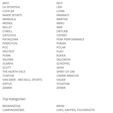
JAKO
KJUS
LA SPORTIVA
LEKI
LÖFFLER
LOWA
MAIER SPORTS
MAMMUT
MANDALA
MARTINI
MEINDL
MERU
MILLET
NIKE
O'NEILL
ORTLIEB
ORTOVOX
OSPREY
PATAGONIA
PEAK PERFORMANCE
PEEROTON
PHENIX
POC
POLAR
PROTEST
PUKY
PUMA
RUKKA
SALEWA
SALOMON
SCARPA
SCHÖFFEL
SCOTT
SKINY
THE NORTH FACE
SPIRIT OF OM
TUNTURI
UNDER ARMOUR
VAN DEER - RED BULL SPORTS
VAUDE
VIRTUS
YOGISTAR
ZANIER
ZIENER
Top Kategorien
BADEANZÜGE
BIKINI
CAMPINGMÖBEL
CAPS, KAPPEN, FISCHERHÜTE