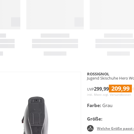
ROSSIGNOL
Jugend Skischuhe Hero Wo
209,99
299,99
UVP
inkl. Mwst zzgl.
Versandkosten
Farbe:
Grau
Größe:
Welche Größe passt 