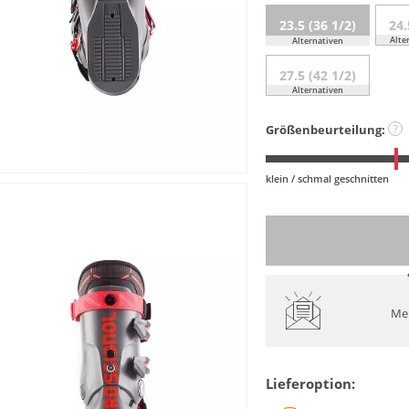
23.5 (36 1/2)
24.
Alte
Alternativen
27.5 (42 1/2)
Alternativen
Größenbeurteilung:
?
klein / schmal geschnitten
Mel
Lieferoption: