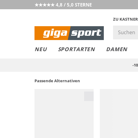
★★★★★ 4,8 / 5,0 STERNE
ZU KASTNER
GIGAGREEN
GIGASTYLE
FAHRRAD­
CLICK &
CLICK &
NEU
SPORTARTEN
DAMEN
LEASING
COLLECT
RESERVE
-1
Passende Alternativen