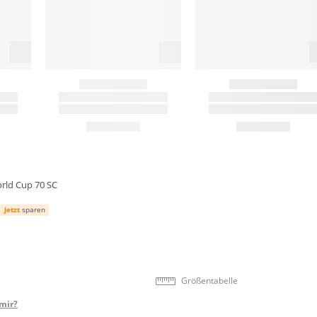
rld Cup 70 SC
Jetzt
sparen
Größentabelle
mir?