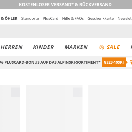
KOSTENLOSER VERSAND* & RÜCKVERSAND
 & ÖHLER
Standorte
PlusCard
Hilfe & FAQs
Geschenkkarte
Newslet
MUST-HAVE
PREIS & WERT
SALE
HERREN
KINDER
MARKEN
SALE
0% PLUSCARD-BONUS AUF DAS ALPINSKI-SORTIMENT*
GS23-10SKI