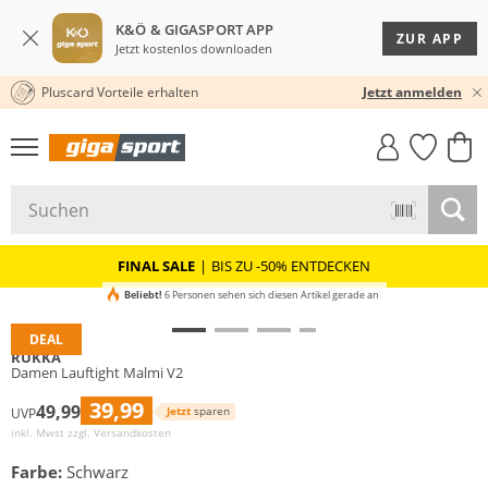
K&Ö & GIGASPORT APP
ZUR APP
Jetzt kostenlos downloaden
Pluscard Vorteile erhalten
30 TAGE RÜCKGABERECHT
Jetzt anmelden
GIGASTYLE
FAHRRAD­
CLICK &
CLICK &
MUST-HAVE
LEASING
COLLECT
RESERVE
FINAL SALE
|
BIS ZU -50% ENTDECKEN
Beliebt!
6 Personen sehen sich diesen Artikel gerade an
DEAL
RUKKA
Damen Lauftight Malmi V2
39,99
49,99
Jetzt
sparen
UVP
inkl. Mwst zzgl.
Versandkosten
Farbe:
Schwarz