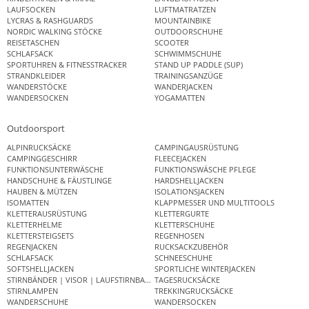
LAUFSOCKEN
LUFTMATRATZEN
LYCRAS & RASHGUARDS
MOUNTAINBIKE
NORDIC WALKING STÖCKE
OUTDOORSCHUHE
REISETASCHEN
SCOOTER
SCHLAFSACK
SCHWIMMSCHUHE
SPORTUHREN & FITNESSTRACKER
STAND UP PADDLE (SUP)
STRANDKLEIDER
TRAININGSANZÜGE
WANDERSTÖCKE
WANDERJACKEN
WANDERSOCKEN
YOGAMATTEN
Outdoorsport
ALPINRUCKSÄCKE
CAMPINGAUSRÜSTUNG
CAMPINGGESCHIRR
FLEECEJACKEN
FUNKTIONSUNTERWÄSCHE
FUNKTIONSWÄSCHE PFLEGE
HANDSCHUHE & FÄUSTLINGE
HARDSHELLJACKEN
HAUBEN & MÜTZEN
ISOLATIONSJACKEN
ISOMATTEN
KLAPPMESSER UND MULTITOOLS
KLETTERAUSRÜSTUNG
KLETTERGURTE
KLETTERHELME
KLETTERSCHUHE
KLETTERSTEIGSETS
REGENHOSEN
REGENJACKEN
RUCKSACKZUBEHÖR
SCHLAFSACK
SCHNEESCHUHE
SOFTSHELLJACKEN
SPORTLICHE WINTERJACKEN
STIRNBÄNDER | VISOR | LAUFSTIRNBAND
TAGESRUCKSÄCKE
STIRNLAMPEN
TREKKINGRUCKSÄCKE
WANDERSCHUHE
WANDERSOCKEN