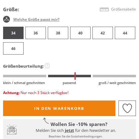
Größe:
Größentabelle
Welche Größe passt mir?
34
36
38
40
42
44
46
Größenbeurteilung:
?
klein / schmal geschnitten
passend
groß / weit geschnitten
Achtung:
Nur noch 3 Stück verfügbar!
IN DEN WARENKORB
Wollen Sie -10% sparen?
Melden Sie sich
jetzt
für den Newsletter an.
Beachten Sie die Gutscheinbedingungen.