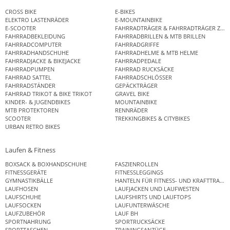
CROSS BIKE
E-BIKES
ELEKTRO LASTENRÄDER
E-MOUNTAINBIKE
E-SCOOTER
FAHRRADTRÄGER & FAHRRADTRÄGER ZUB
FAHRRADBEKLEIDUNG
FAHRRADBRILLEN & MTB BRILLEN
FAHRRADCOMPUTER
FAHRRADGRIFFE
FAHRRADHANDSCHUHE
FAHRRADHELME & MTB HELME
FAHRRADJACKE & BIKEJACKE
FAHRRADPEDALE
FAHRRADPUMPEN
FAHRRAD RUCKSÄCKE
FAHRRAD SATTEL
FAHRRADSCHLÖSSER
FAHRRADSTÄNDER
GEPÄCKTRÄGER
FAHRRAD TRIKOT & BIKE TRIKOT
GRAVEL BIKE
KINDER- & JUGENDBIKES
MOUNTAINBIKE
MTB PROTEKTOREN
RENNRÄDER
SCOOTER
TREKKINGBIKES & CITYBIKES
URBAN RETRO BIKES
Laufen & Fitness
BOXSACK & BOXHANDSCHUHE
FASZIENROLLEN
FITNESSGERÄTE
FITNESSLEGGINGS
GYMNASTIKBÄLLE
HANTELN FÜR FITNESS- UND KRAFTTRAINI
LAUFHOSEN
LAUFJACKEN UND LAUFWESTEN
LAUFSCHUHE
LAUFSHIRTS UND LAUFTOPS
LAUFSOCKEN
LAUFUNTERWÄSCHE
LAUFZUBEHÖR
LAUF BH
SPORTNAHRUNG
SPORTRUCKSÄCKE
SPORTTASCHEN
TRAININGSANZÜGE