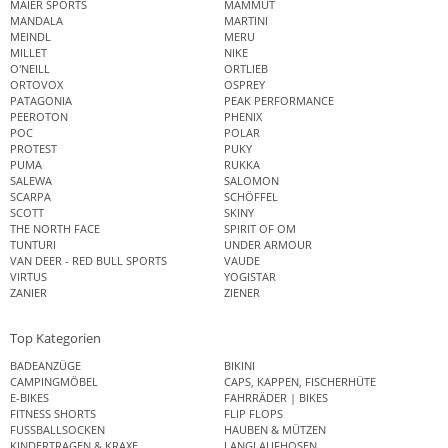
MAIER SPORTS
MAMMUT
MANDALA
MARTINI
MEINDL
MERU
MILLET
NIKE
O'NEILL
ORTLIEB
ORTOVOX
OSPREY
PATAGONIA
PEAK PERFORMANCE
PEEROTON
PHENIX
POC
POLAR
PROTEST
PUKY
PUMA
RUKKA
SALEWA
SALOMON
SCARPA
SCHÖFFEL
SCOTT
SKINY
THE NORTH FACE
SPIRIT OF OM
TUNTURI
UNDER ARMOUR
VAN DEER - RED BULL SPORTS
VAUDE
VIRTUS
YOGISTAR
ZANIER
ZIENER
Top Kategorien
BADEANZÜGE
BIKINI
CAMPINGMÖBEL
CAPS, KAPPEN, FISCHERHÜTE
E-BIKES
FAHRRÄDER | BIKES
FITNESS SHORTS
FLIP FLOPS
FUSSBALLSOCKEN
HAUBEN & MÜTZEN
KINDERTRAGEN & KRAXE
LANGLAUFHOSEN