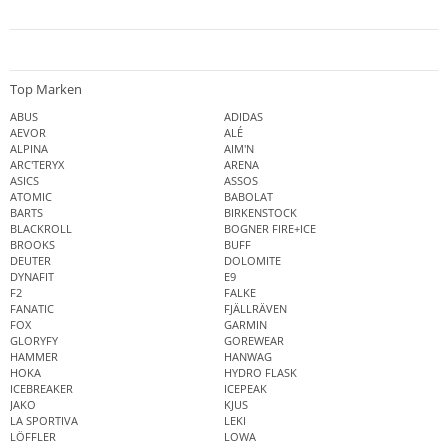
Top Marken
ABUS
ADIDAS
AEVOR
ALÉ
ALPINA
AIM'N
ARC'TERYX
ARENA
ASICS
ASSOS
ATOMIC
BABOLAT
BARTS
BIRKENSTOCK
BLACKROLL
BOGNER FIRE+ICE
BROOKS
BUFF
DEUTER
DOLOMITE
DYNAFIT
E9
F2
FALKE
FANATIC
FJÄLLRÄVEN
FOX
GARMIN
GLORYFY
GOREWEAR
HAMMER
HANWAG
HOKA
HYDRO FLASK
ICEBREAKER
ICEPEAK
JAKO
KJUS
LA SPORTIVA
LEKI
LÖFFLER
LOWA