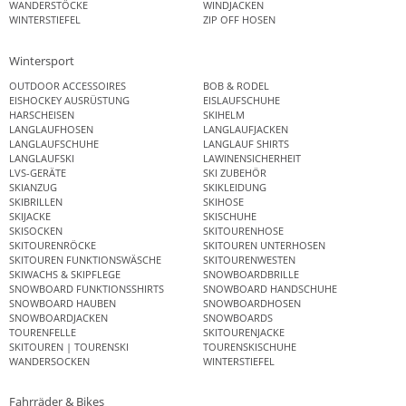
WANDERSTÖCKE
WINDJACKEN
WINTERSTIEFEL
ZIP OFF HOSEN
Wintersport
OUTDOOR ACCESSOIRES
BOB & RODEL
EISHOCKEY AUSRÜSTUNG
EISLAUFSCHUHE
HARSCHEISEN
SKIHELM
LANGLAUFHOSEN
LANGLAUFJACKEN
LANGLAUFSCHUHE
LANGLAUF SHIRTS
LANGLAUFSKI
LAWINENSICHERHEIT
LVS-GERÄTE
SKI ZUBEHÖR
SKIANZUG
SKIKLEIDUNG
SKIBRILLEN
SKIHOSE
SKIJACKE
SKISCHUHE
SKISOCKEN
SKITOURENHOSE
SKITOURENRÖCKE
SKITOUREN UNTERHOSEN
SKITOUREN FUNKTIONSWÄSCHE
SKITOURENWESTEN
SKIWACHS & SKIPFLEGE
SNOWBOARDBRILLE
SNOWBOARD FUNKTIONSSHIRTS
SNOWBOARD HANDSCHUHE
SNOWBOARD HAUBEN
SNOWBOARDHOSEN
SNOWBOARDJACKEN
SNOWBOARDS
TOURENFELLE
SKITOURENJACKE
SKITOUREN | TOURENSKI
TOURENSKISCHUHE
WANDERSOCKEN
WINTERSTIEFEL
Fahrräder & Bikes