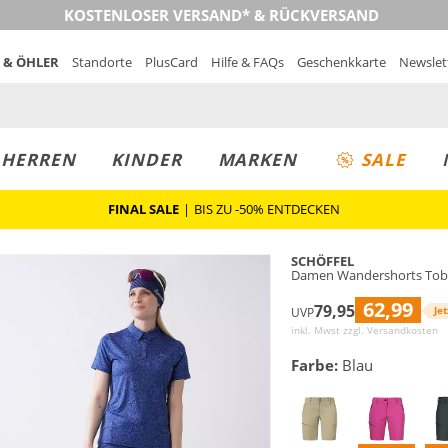
KOSTENLOSER VERSAND* & RÜCKVERSAND
 & ÖHLER
Standorte
PlusCard
Hilfe & FAQs
Geschenkkarte
Newslet
MUST-HAVE
PREIS & WERT
SALE
HERREN
KINDER
MARKEN
SALE
FINAL SALE
|
BIS ZU -50% ENTDECKEN
SCHÖFFEL
Damen Wandershorts Tob
62,99
79,95
Jet
UVP
inkl. Mwst zzgl.
Versandkosten
Farbe:
Blau