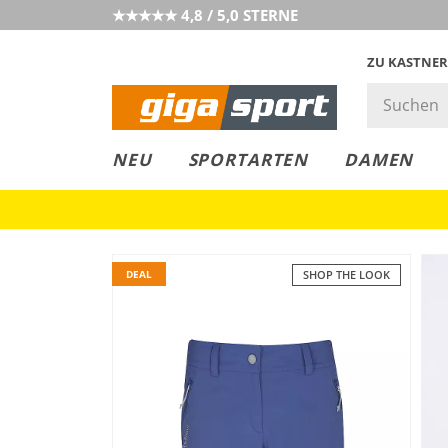
★★★★★ 4,8 / 5,0 STERNE
ZU KASTNER
GIGAGREEN
GIGASTYLE
FAHRRAD­
CLICK &
CLICK &
NEU
SPORTARTEN
DAMEN
LEASING
COLLECT
RESERVE
DEAL
SHOP THE LOOK