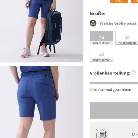
DEAL
Größe:
Welche Größe passt 
34
36
Alternativen
Alternativen
46
Alternativen
Größenbeurteilung:
?
klein / schmal geschnitten
Mel