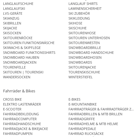
LANGLAUFSCHUHE
LANGLAUF SHIRTS
LANGLAUFSKI
LAWINENSICHERHEIT
LVS-GERÄTE
SKI ZUBEHÖR
SKIANZUG
SKIKLEIDUNG
SKIBRILLEN
SKIHOSE
SKIJACKE
SKISCHUHE
SKISOCKEN
SKITOURENHOSE
SKITOURENRÖCKE
SKITOUREN UNTERHOSEN
SKITOUREN FUNKTIONSWÄSCHE
SKITOURENWESTEN
SKIWACHS & SKIPFLEGE
SNOWBOARDBRILLE
SNOWBOARD FUNKTIONSSHIRTS
SNOWBOARD HANDSCHUHE
SNOWBOARD HAUBEN
SNOWBOARDHOSEN
SNOWBOARDJACKEN
SNOWBOARDS
TOURENFELLE
SKITOURENJACKE
SKITOUREN | TOURENSKI
TOURENSKISCHUHE
WANDERSOCKEN
WINTERSTIEFEL
Fahrräder & Bikes
CROSS BIKE
E-BIKES
ELEKTRO LASTENRÄDER
E-MOUNTAINBIKE
E-SCOOTER
FAHRRADTRÄGER & FAHRRADTRÄGER ZUB
FAHRRADBEKLEIDUNG
FAHRRADBRILLEN & MTB BRILLEN
FAHRRADCOMPUTER
FAHRRADGRIFFE
FAHRRADHANDSCHUHE
FAHRRADHELME & MTB HELME
FAHRRADJACKE & BIKEJACKE
FAHRRADPEDALE
FAHRRADPUMPEN
FAHRRAD RUCKSÄCKE