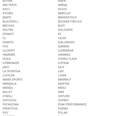
ALPINA
AIM'N
ARC'TERYX
ARENA
ASICS
ASSOS
ATOMIC
BABOLAT
BARTS
BIRKENSTOCK
BLACKROLL
BOGNER FIRE+ICE
BROOKS
BUFF
DEUTER
DOLOMITE
DYNAFIT
E9
F2
FALKE
FANATIC
FJÄLLRÄVEN
FOX
GARMIN
GLORYFY
GOREWEAR
HAMMER
HANWAG
HOKA
HYDRO FLASK
ICEBREAKER
ICEPEAK
JAKO
KJUS
LA SPORTIVA
LEKI
LÖFFLER
LOWA
MAIER SPORTS
MAMMUT
MANDALA
MARTINI
MEINDL
MERU
MILLET
NIKE
O'NEILL
ORTLIEB
ORTOVOX
OSPREY
PATAGONIA
PEAK PERFORMANCE
PEEROTON
PHENIX
POC
POLAR