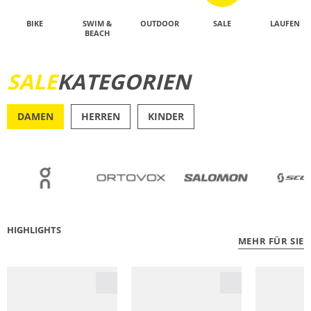
BIKE
SWIM &
OUTDOOR
SALE
LAUFEN
BEACH
SALE
KATEGORIEN
JETZT ENTDECKEN
DAMEN
HERREN
KINDER
OUTDOOR
RU
HIGHLIGHTS
MEHR FÜR SIE