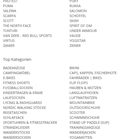
PROTEST
PUKY
PUMA
RUKKA
SALEWA
SALOMON
SCARPA
SCHÖFFEL
SCOTT
SKINY
THE NORTH FACE
SPIRIT OF OM
TUNTURI
UNDER ARMOUR
VAN DEER - RED BULL SPORTS
VAUDE
VIRTUS
YOGISTAR
ZANIER
ZIENER
Top Kategorien
BADEANZÜGE
BIKINI
CAMPINGMÖBEL
CAPS, KAPPEN, FISCHERHÜTE
E-BIKES
FAHRRÄDER | BIKES
FITNESS SHORTS
FLIP FLOPS
FUSSBALLSOCKEN
HAUBEN & MÜTZEN
KINDERTRAGEN & KRAXE
LANGLAUFHOSEN
LAUFSOCKEN
LUFTMATRATZEN
LYCRAS & RASHGUARDS
MOUNTAINBIKE
NORDIC WALKING STÖCKE
OUTDOORSCHUHE
REISETASCHEN
SCOOTER
SCHLAFSACK
SCHWIMMSCHUHE
SPORTUHREN & FITNESSTRACKER
STAND UP PADDLE (SUP)
STRANDKLEIDER
TRAININGSANZÜGE
WANDERSTÖCKE
WANDERJACKEN
WANDERSOCKEN
YOGAMATTEN