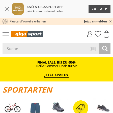
K&Ö & GIGASPORT APP
ZUR APP
Jetzt kostenlos downloaden
Pluscard Vorteile erhalten
30 TAGE RÜCKGABERECHT
Jetzt anmelden
GIGASTYLE
FAHRRAD­
CLICK &
CLICK &
MUST-HAVE
LEASING
COLLECT
RESERVE
FINAL SALE: BIS ZU -50%
Heiße Sommer-Deals für Sie
JETZT SPAREN
SPORTARTEN