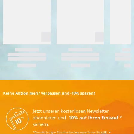
Keine Aktion mehr verpassen und -10% sparen!
Jetzt unseren kostenlosen Newsletter
abonnieren und
-10% auf Ihren Einkauf
*
sichern.
*Die vollständigen Gutscheinbedingungen finden Sie
HIER