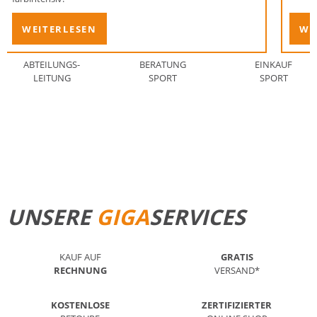
WEITERLESEN
WE
ABTEILUNGS-
BERATUNG
EINKAUF
LEITUNG
SPORT
SPORT
STANDORT FINDEN
MEHR ERFAHREN
UNSERE
GIGA
SERVICES
KAUF AUF
GRATIS
RECHNUNG
VERSAND*
KOSTENLOSE
ZERTIFIZIERTER