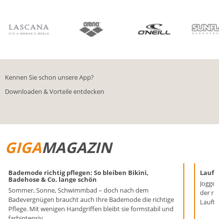
BIKINIS
BADE­SHORTS
Kennen Sie schon unsere App?
Downloaden & Vorteile entdecken
GIGA
MAGAZIN
Bademode richtig pflegen: So bleiben Bikini,
Laufen
Badehose & Co. lange schön
Joggen
Sommer, Sonne, Schwimmbad – doch nach dem
der ri
Badevergnügen braucht auch Ihre Bademode die richtige
Lauftr
Pflege. Mit wenigen Handgriffen bleibt sie formstabil und
farbintensiv.