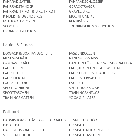
FAHRRAD SATTEL
FAHRRADSCHLÖSSER
FAHRRADSTÄNDER
GEPÄCKTRÄGER
FAHRRAD TRIKOT & BIKE TRIKOT
GRAVEL BIKE
KINDER- & JUGENDBIKES
MOUNTAINBIKE
MTB PROTEKTOREN
RENNRÄDER
SCOOTER
TREKKINGBIKES & CITYBIKES
URBAN RETRO BIKES
Laufen & Fitness
BOXSACK & BOXHANDSCHUHE
FASZIENROLLEN
FITNESSGERÄTE
FITNESSLEGGINGS
GYMNASTIKBÄLLE
HANTELN FÜR FITNESS- UND KRAFTTRAINI
LAUFHOSEN
LAUFJACKEN UND LAUFWESTEN
LAUFSCHUHE
LAUFSHIRTS UND LAUFTOPS
LAUFSOCKEN
LAUFUNTERWÄSCHE
LAUFZUBEHÖR
LAUF BH
SPORTNAHRUNG
SPORTRUCKSÄCKE
SPORTTASCHEN
TRAININGSANZÜGE
TRAININGSMATTEN
YOGA & PILATES
Ballsport
BADMINTONSCHLÄGER & FEDERBALL SETS
TENNIS ZUBEHÖR
BASKETBALL
FUSSBALL
HALLENFUSSBALLSCHUHE
FUSSBALL NOCKENSCHUHE
STOLLENSCHUHE
FUSSBALLTASCHEN