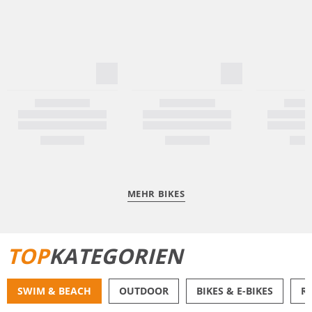
MEHR BIKES
TOP
KATEGORIEN
SWIM & BEACH
OUTDOOR
BIKES & E-BIKES
R