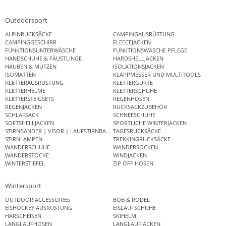
Outdoorsport
ALPINRUCKSÄCKE
CAMPINGAUSRÜSTUNG
CAMPINGGESCHIRR
FLEECEJACKEN
FUNKTIONSUNTERWÄSCHE
FUNKTIONSWÄSCHE PFLEGE
HANDSCHUHE & FÄUSTLINGE
HARDSHELLJACKEN
HAUBEN & MÜTZEN
ISOLATIONSJACKEN
ISOMATTEN
KLAPPMESSER UND MULTITOOLS
KLETTERAUSRÜSTUNG
KLETTERGURTE
KLETTERHELME
KLETTERSCHUHE
KLETTERSTEIGSETS
REGENHOSEN
REGENJACKEN
RUCKSACKZUBEHÖR
SCHLAFSACK
SCHNEESCHUHE
SOFTSHELLJACKEN
SPORTLICHE WINTERJACKEN
STIRNBÄNDER | VISOR | LAUFSTIRNBAND
TAGESRUCKSÄCKE
STIRNLAMPEN
TREKKINGRUCKSÄCKE
WANDERSCHUHE
WANDERSOCKEN
WANDERSTÖCKE
WINDJACKEN
WINTERSTIEFEL
ZIP OFF HOSEN
Wintersport
OUTDOOR ACCESSOIRES
BOB & RODEL
EISHOCKEY AUSRÜSTUNG
EISLAUFSCHUHE
HARSCHEISEN
SKIHELM
LANGLAUFHOSEN
LANGLAUFJACKEN