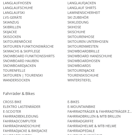
LANGLAUFHOSEN
LANGLAUFJACKEN
LANGLAUFSCHUHE
LANGLAUF SHIRTS
LANGLAUFSKI
LAWINENSICHERHEIT
LVS-GERÄTE
SKI ZUBEHÖR
SKIANZUG
SKIKLEIDUNG
SKIBRILLEN
SKIHOSE
SKIJACKE
SKISCHUHE
SKISOCKEN
SKITOURENHOSE
SKITOURENRÖCKE
SKITOUREN UNTERHOSEN
SKITOUREN FUNKTIONSWÄSCHE
SKITOURENWESTEN
SKIWACHS & SKIPFLEGE
SNOWBOARDBRILLE
SNOWBOARD FUNKTIONSSHIRTS
SNOWBOARD HANDSCHUHE
SNOWBOARD HAUBEN
SNOWBOARDHOSEN
SNOWBOARDJACKEN
SNOWBOARDS
TOURENFELLE
SKITOURENJACKE
SKITOUREN | TOURENSKI
TOURENSKISCHUHE
WANDERSOCKEN
WINTERSTIEFEL
Fahrräder & Bikes
CROSS BIKE
E-BIKES
ELEKTRO LASTENRÄDER
E-MOUNTAINBIKE
E-SCOOTER
FAHRRADTRÄGER & FAHRRADTRÄGER ZUB
FAHRRADBEKLEIDUNG
FAHRRADBRILLEN & MTB BRILLEN
FAHRRADCOMPUTER
FAHRRADGRIFFE
FAHRRADHANDSCHUHE
FAHRRADHELME & MTB HELME
FAHRRADJACKE & BIKEJACKE
FAHRRADPEDALE