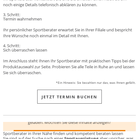
noch einige Details telefonisch abklären zu können.
3. Schritt:
Termin wahrnehmen
Ihr persönlicher Sportberater erwartet Sie in Ihrer Filiale und bespricht
Ihre Wünsche noch einmal im Detail mit Ihnen.
4. Schritt:
Sich überraschen lassen
Im Anschluss steht Ihnen Ihr Sportberater mit praktischen Tipps bei der
Produktauswahl zur Seite. Probieren Sie alle Teile in Ruhe an und lassen
Sie sich überraschen.
*Ein Hinweis: Sie bezahlen nur das, was Ihnen gefällt.
JETZT TERMIN BUCHEN
Hier werden Inhalte von
www.youtube.com
geladen. Möchten Sie diese Inhalte anzeigen?
Sportberater in Ihrer Nähe finden und kompetent beraten lassen
INHALTE VON WWW.YOUTUBE.COM ANZEIGEN
Sie sind auf der Suche nach einer
Sportausrüstung
aber unsicher, was