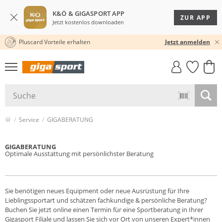
K&Ö & GIGASPORT APP
ZUR APP
Jetzt kostenlos downloaden
Pluscard Vorteile erhalten
30 TAGE RÜCKGABERECHT
Jetzt anmelden
GIGASTYLE
FAHRRAD­
CLICK &
CLICK &
MUST-HAVE
LEASING
COLLECT
RESERVE
Service
GIGABERATUNG
GIGABERATUNG
Optimale Ausstattung mit persönlichster Beratung
Sie benötigen neues Equipment oder neue Ausrüstung für Ihre
Lieblingssportart und schätzen fachkundige & persönliche Beratung?
Buchen Sie jetzt online einen Termin für eine
Sportberatung
in Ihrer
Gigasport Filiale und lassen Sie sich vor Ort von unseren Expert*innen