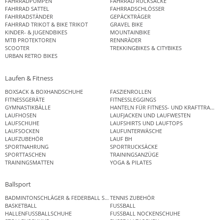
FAHRRADPUMPEN
FAHRRAD RUCKSÄCKE
FAHRRAD SATTEL
FAHRRADSCHLÖSSER
FAHRRADSTÄNDER
GEPÄCKTRÄGER
FAHRRAD TRIKOT & BIKE TRIKOT
GRAVEL BIKE
KINDER- & JUGENDBIKES
MOUNTAINBIKE
MTB PROTEKTOREN
RENNRÄDER
SCOOTER
TREKKINGBIKES & CITYBIKES
URBAN RETRO BIKES
Laufen & Fitness
BOXSACK & BOXHANDSCHUHE
FASZIENROLLEN
FITNESSGERÄTE
FITNESSLEGGINGS
GYMNASTIKBÄLLE
HANTELN FÜR FITNESS- UND KRAFTTRAINI
LAUFHOSEN
LAUFJACKEN UND LAUFWESTEN
LAUFSCHUHE
LAUFSHIRTS UND LAUFTOPS
LAUFSOCKEN
LAUFUNTERWÄSCHE
LAUFZUBEHÖR
LAUF BH
SPORTNAHRUNG
SPORTRUCKSÄCKE
SPORTTASCHEN
TRAININGSANZÜGE
TRAININGSMATTEN
YOGA & PILATES
Ballsport
BADMINTONSCHLÄGER & FEDERBALL SETS
TENNIS ZUBEHÖR
BASKETBALL
FUSSBALL
HALLENFUSSBALLSCHUHE
FUSSBALL NOCKENSCHUHE