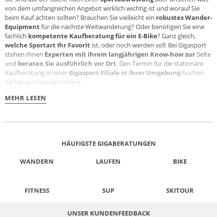
von dem umfangreichen Angebot wirklich wichtig ist und worauf Sie
beim Kauf achten sollten? Brauchen Sie vielleicht ein
robustes Wander-
Equipment
für die nächste Weitwanderung? Oder benötigen Sie eine
fachlich
kompetente Kaufberatung für ein
E-Bike
? Ganz gleich,
welche
Sportart
Ihr Favorit
ist, oder noch werden soll: Bei Gigasport
stehen Ihnen
Experten mit ihrem langjährigen Know-how zur
Seite
und
beraten Sie ausführlich vor Ort
. Den Termin für die stationäre
Kaufberatung in einer
Gigasport-Filiale in Ihrer Umgebung
buchen
Sie bei uns bequem online.
MEHR LESEN
HÄUFIGSTE GIGABERATUNGEN
WANDERN
LAUFEN
BIKE
FITNESS
SUP
SKITOUR
UNSER KUNDENFEEDBACK