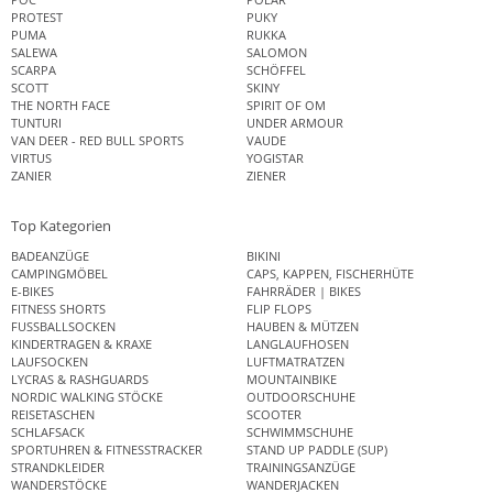
PROTEST
PUKY
PUMA
RUKKA
SALEWA
SALOMON
SCARPA
SCHÖFFEL
SCOTT
SKINY
THE NORTH FACE
SPIRIT OF OM
TUNTURI
UNDER ARMOUR
VAN DEER - RED BULL SPORTS
VAUDE
VIRTUS
YOGISTAR
ZANIER
ZIENER
Top Kategorien
BADEANZÜGE
BIKINI
CAMPINGMÖBEL
CAPS, KAPPEN, FISCHERHÜTE
E-BIKES
FAHRRÄDER | BIKES
FITNESS SHORTS
FLIP FLOPS
FUSSBALLSOCKEN
HAUBEN & MÜTZEN
KINDERTRAGEN & KRAXE
LANGLAUFHOSEN
LAUFSOCKEN
LUFTMATRATZEN
LYCRAS & RASHGUARDS
MOUNTAINBIKE
NORDIC WALKING STÖCKE
OUTDOORSCHUHE
REISETASCHEN
SCOOTER
SCHLAFSACK
SCHWIMMSCHUHE
SPORTUHREN & FITNESSTRACKER
STAND UP PADDLE (SUP)
STRANDKLEIDER
TRAININGSANZÜGE
WANDERSTÖCKE
WANDERJACKEN