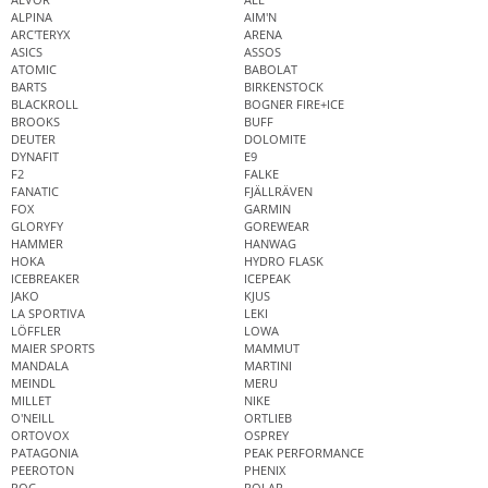
ALPINA
AIM'N
ARC'TERYX
ARENA
ASICS
ASSOS
ATOMIC
BABOLAT
BARTS
BIRKENSTOCK
BLACKROLL
BOGNER FIRE+ICE
BROOKS
BUFF
DEUTER
DOLOMITE
DYNAFIT
E9
F2
FALKE
FANATIC
FJÄLLRÄVEN
FOX
GARMIN
GLORYFY
GOREWEAR
HAMMER
HANWAG
HOKA
HYDRO FLASK
ICEBREAKER
ICEPEAK
JAKO
KJUS
LA SPORTIVA
LEKI
LÖFFLER
LOWA
MAIER SPORTS
MAMMUT
MANDALA
MARTINI
MEINDL
MERU
MILLET
NIKE
O'NEILL
ORTLIEB
ORTOVOX
OSPREY
PATAGONIA
PEAK PERFORMANCE
PEEROTON
PHENIX
POC
POLAR