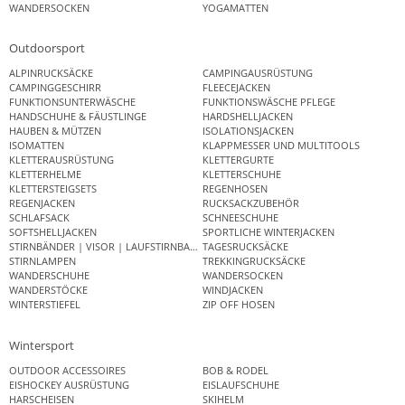
WANDERSOCKEN
YOGAMATTEN
Outdoorsport
ALPINRUCKSÄCKE
CAMPINGAUSRÜSTUNG
CAMPINGGESCHIRR
FLEECEJACKEN
FUNKTIONSUNTERWÄSCHE
FUNKTIONSWÄSCHE PFLEGE
HANDSCHUHE & FÄUSTLINGE
HARDSHELLJACKEN
HAUBEN & MÜTZEN
ISOLATIONSJACKEN
ISOMATTEN
KLAPPMESSER UND MULTITOOLS
KLETTERAUSRÜSTUNG
KLETTERGURTE
KLETTERHELME
KLETTERSCHUHE
KLETTERSTEIGSETS
REGENHOSEN
REGENJACKEN
RUCKSACKZUBEHÖR
SCHLAFSACK
SCHNEESCHUHE
SOFTSHELLJACKEN
SPORTLICHE WINTERJACKEN
STIRNBÄNDER | VISOR | LAUFSTIRNBAND
TAGESRUCKSÄCKE
STIRNLAMPEN
TREKKINGRUCKSÄCKE
WANDERSCHUHE
WANDERSOCKEN
WANDERSTÖCKE
WINDJACKEN
WINTERSTIEFEL
ZIP OFF HOSEN
Wintersport
OUTDOOR ACCESSOIRES
BOB & RODEL
EISHOCKEY AUSRÜSTUNG
EISLAUFSCHUHE
HARSCHEISEN
SKIHELM