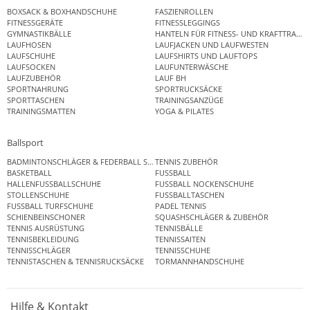
BOXSACK & BOXHANDSCHUHE
FASZIENROLLEN
FITNESSGERÄTE
FITNESSLEGGINGS
GYMNASTIKBÄLLE
HANTELN FÜR FITNESS- UND KRAFTTRAINI
LAUFHOSEN
LAUFJACKEN UND LAUFWESTEN
LAUFSCHUHE
LAUFSHIRTS UND LAUFTOPS
LAUFSOCKEN
LAUFUNTERWÄSCHE
LAUFZUBEHÖR
LAUF BH
SPORTNAHRUNG
SPORTRUCKSÄCKE
SPORTTASCHEN
TRAININGSANZÜGE
TRAININGSMATTEN
YOGA & PILATES
Ballsport
BADMINTONSCHLÄGER & FEDERBALL SETS
TENNIS ZUBEHÖR
BASKETBALL
FUSSBALL
HALLENFUSSBALLSCHUHE
FUSSBALL NOCKENSCHUHE
STOLLENSCHUHE
FUSSBALLTASCHEN
FUSSBALL TURFSCHUHE
PADEL TENNIS
SCHIENBEINSCHONER
SQUASHSCHLÄGER & ZUBEHÖR
TENNIS AUSRÜSTUNG
TENNISBÄLLE
TENNISBEKLEIDUNG
TENNISSAITEN
TENNISSCHLÄGER
TENNISSCHUHE
TENNISTASCHEN & TENNISRUCKSÄCKE
TORMANNHANDSCHUHE
Hilfe & Kontakt