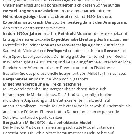
Unternehmensgründers konzentrierten sich dessen Söhne auf die
Herstellung von Rucksäcken
. In Zusammenarbeit mit dem
Höhenbergsteiger Louis Lachenal
entstand
1950
der
erste
Expeditionsrucksack
. Der Sportler
bestieg damit den Annapurna
,
den ersten Achttausender weltweit.
In den 1970er Jahren
machte
Reinhold Messner
die Marke bekannt.
Er trug die neu entwickelte
Expeditionsbekleidung
des französischen
Herstellers bei seiner
Mount Everest-Besteigung
ohne künstlichen
Sauerstoff. Viele weitere
Profisportler
haben seither
als Berater
bei
dem Sport-Label gearbeitet. Der Erfolg gibt dem Unternehmen Recht:
Inzwischen gibt es Ausrüstung und Bekleidung für viele unterschiedliche
Bereiche vom Wandern bis zum Freeride oder dem Eisklettern.
Bestellen Sie das professionelle Equipment von Millet für Ihr nächstes
Bergabenteuer
im
Online Shop von Gigasport!
Millet Wanderschuhe & Trekkingschuhe
Millet Wanderschuhe und Bergschuhe zeichnen sich durch
herausragende Merkmale aus. Die Schnürung ermöglicht eine
individuelle Anpassung und bietet exzellenten Halt, auch auf
anspruchsvollstem Terrain. Millet bietet Modelle sowohl für schmale, als
auch breite Füße an. Ebenso finden Damen und Herren passende
Schuhvarianten, die perfekt sitzen.
Bergschuh Millet GTX – das beliebteste Modell
Der Millet GTX ist das am meisten geschätzte Modell unter den
Bergschuhen. Die Sohle bietet herausragenden Halt, selbst auf