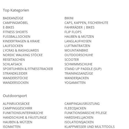
Top Kategorien
BADEANZÜGE
BIKINI
CAMPINGMÖBEL
CAPS, KAPPEN, FISCHERHÜTE
E-BIKES
FAHRRÄDER | BIKES
FITNESS SHORTS
FLIP FLOPS
FUSSBALLSOCKEN
HAUBEN & MÜTZEN
KINDERTRAGEN & KRAXE
LANGLAUFHOSEN
LAUFSOCKEN
LUFTMATRATZEN
LYCRAS & RASHGUARDS
MOUNTAINBIKE
NORDIC WALKING STÖCKE
OUTDOORSCHUHE
REISETASCHEN
SCOOTER
SCHLAFSACK
SCHWIMMSCHUHE
SPORTUHREN & FITNESSTRACKER
STAND UP PADDLE (SUP)
STRANDKLEIDER
TRAININGSANZÜGE
WANDERSTÖCKE
WANDERJACKEN
WANDERSOCKEN
YOGAMATTEN
Outdoorsport
ALPINRUCKSÄCKE
CAMPINGAUSRÜSTUNG
CAMPINGGESCHIRR
FLEECEJACKEN
FUNKTIONSUNTERWÄSCHE
FUNKTIONSWÄSCHE PFLEGE
HANDSCHUHE & FÄUSTLINGE
HARDSHELLJACKEN
HAUBEN & MÜTZEN
ISOLATIONSJACKEN
ISOMATTEN
KLAPPMESSER UND MULTITOOLS