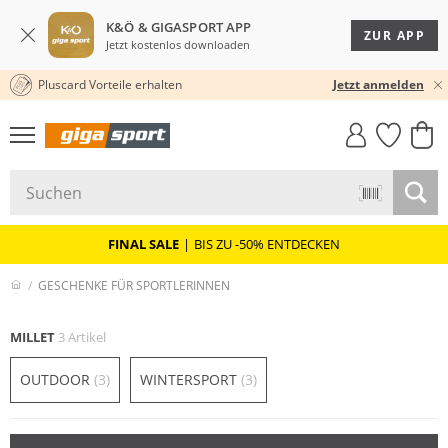
K&Ö & GIGASPORT APP
ZUR APP
Jetzt kostenlos downloaden
Pluscard Vorteile erhalten
KOSTENLOSER VERSAND* & RÜCKVERSAND
Jetzt anmelden
GIGASTYLE
FAHRRAD­
CLICK &
CLICK &
MUST-HAVE
LEASING
COLLECT
RESERVE
FINAL SALE
|
BIS ZU -50% ENTDECKEN
GESCHENKE FÜR SPORTLERINNEN
MILLET
3 Artikel
OUTDOOR
(3)
WINTERSPORT
(3)