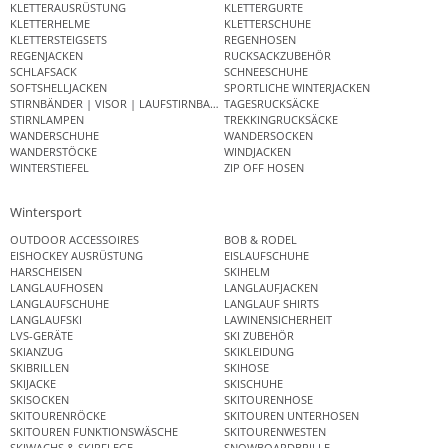
KLETTERAUSRÜSTUNG
KLETTERGURTE
KLETTERHELME
KLETTERSCHUHE
KLETTERSTEIGSETS
REGENHOSEN
REGENJACKEN
RUCKSACKZUBEHÖR
SCHLAFSACK
SCHNEESCHUHE
SOFTSHELLJACKEN
SPORTLICHE WINTERJACKEN
STIRNBÄNDER | VISOR | LAUFSTIRNBAND
TAGESRUCKSÄCKE
STIRNLAMPEN
TREKKINGRUCKSÄCKE
WANDERSCHUHE
WANDERSOCKEN
WANDERSTÖCKE
WINDJACKEN
WINTERSTIEFEL
ZIP OFF HOSEN
Wintersport
OUTDOOR ACCESSOIRES
BOB & RODEL
EISHOCKEY AUSRÜSTUNG
EISLAUFSCHUHE
HARSCHEISEN
SKIHELM
LANGLAUFHOSEN
LANGLAUFJACKEN
LANGLAUFSCHUHE
LANGLAUF SHIRTS
LANGLAUFSKI
LAWINENSICHERHEIT
LVS-GERÄTE
SKI ZUBEHÖR
SKIANZUG
SKIKLEIDUNG
SKIBRILLEN
SKIHOSE
SKIJACKE
SKISCHUHE
SKISOCKEN
SKITOURENHOSE
SKITOURENRÖCKE
SKITOUREN UNTERHOSEN
SKITOUREN FUNKTIONSWÄSCHE
SKITOURENWESTEN
SKIWACHS & SKIPFLEGE
SNOWBOARDBRILLE