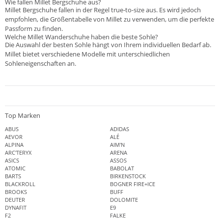
Wie fallen Millet Bergschuhe aus?
Millet Bergschuhe fallen in der Regel true-to-size aus. Es wird jedoch
empfohlen, die Größentabelle von Millet zu verwenden, um die perfekte
Passform zu finden.
Welche Millet Wanderschuhe haben die beste Sohle?
Die Auswahl der besten Sohle hängt von Ihrem individuellen Bedarf ab.
Millet bietet verschiedene Modelle mit unterschiedlichen
Sohleneigenschaften an.
Top Marken
ABUS
ADIDAS
AEVOR
ALÉ
ALPINA
AIM'N
ARC'TERYX
ARENA
ASICS
ASSOS
ATOMIC
BABOLAT
BARTS
BIRKENSTOCK
BLACKROLL
BOGNER FIRE+ICE
BROOKS
BUFF
DEUTER
DOLOMITE
DYNAFIT
E9
F2
FALKE