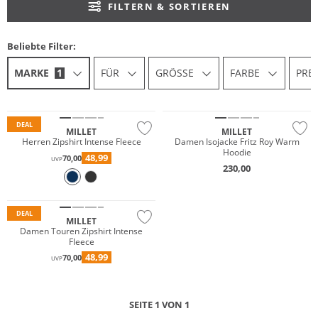
FILTERN & SORTIEREN
Beliebte Filter:
MARKE
1
FÜR
GRÖSSE
FARBE
PREI
Premium
Premium
DEAL
MILLET
MILLET
Herren Zipshirt Intense Fleece
Damen Isojacke Fritz Roy Warm
Hoodie
48,99
70,00
UVP
230,00
Premium
DEAL
MILLET
Damen Touren Zipshirt Intense
Fleece
48,99
70,00
UVP
SEITE 1 VON 1