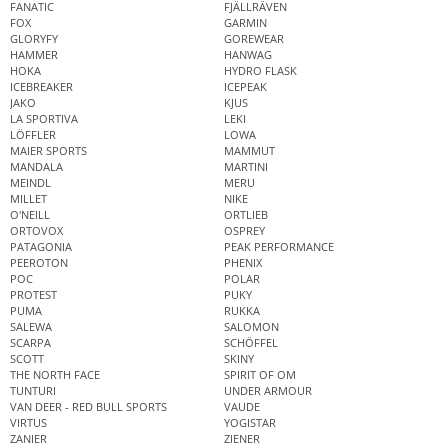
FANATIC
FJÄLLRÄVEN
FOX
GARMIN
GLORYFY
GOREWEAR
HAMMER
HANWAG
HOKA
HYDRO FLASK
ICEBREAKER
ICEPEAK
JAKO
KJUS
LA SPORTIVA
LEKI
LÖFFLER
LOWA
MAIER SPORTS
MAMMUT
MANDALA
MARTINI
MEINDL
MERU
MILLET
NIKE
O'NEILL
ORTLIEB
ORTOVOX
OSPREY
PATAGONIA
PEAK PERFORMANCE
PEEROTON
PHENIX
POC
POLAR
PROTEST
PUKY
PUMA
RUKKA
SALEWA
SALOMON
SCARPA
SCHÖFFEL
SCOTT
SKINY
THE NORTH FACE
SPIRIT OF OM
TUNTURI
UNDER ARMOUR
VAN DEER - RED BULL SPORTS
VAUDE
VIRTUS
YOGISTAR
ZANIER
ZIENER