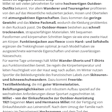
Millet ist seit vielen Jahrzehnten für seine
hochwertigen
Outdoor
-
Outfits
bekannt. Vor allem
Wanderer und Tourengeher
profitieren
von den auf das Wesentliche reduzierten Jacken,
Hosen
und Oberteilen
mit
atmungsaktiven Eigenschaften
. Dazu kommen das
geringe
Gewicht
und das
kleine Packmaß
, wodurch die Kleidung problemlos
in den Rucksack passt. Die
Outdoor-Hosen
bestehen aus
schnell
trocknenden
, strapazierfähigen Materialien. Mit bequemen
Passformen und körpernahen Schnitten liegen sie wie eine zweite Haut
am Körper.
Funktionsjacken
aus Fleece
sowie
Hard
– und
Softshells
ergänzen die Trekkinghosen optimal. Je nach Modell haben sie
ausgezeichnete wärmende Eigenschaften und einen zuverlässigen
Nässeschutz.
Für warme Tage unterwegs hält Millet
Wander-Shorts
und T-Shirts
aus Funktionstextilien bereit. Sie regeln die Körpertemperatur und
leiten Feuchtigkeit von der Haut weg nach außen. Im Winter nutzen
Sportler die Bekleidungsteile des französischen Labels zum
Skitouren
–
und Schneeschuhwandern
. Dazu kommt
Freeride-
Textilbekleidung
, die mit
guter Wärmeisolation,
Belüftungsmöglichkeiten
und robustem Aufbau speziell auf die
wechselnden Anforderungen dieser Sportart zugeschnitten ist.
Millet – von der Einkaufstasche zur Outdoor-Ausrüstung
1921
begannen
Marc und Hermance Millet
mit der Fertigung von
Einkaufsbeuteln aus Leinenstoff. Nach dem Umzug der Familie nach
Annecy im Departement
Hochsavoyen
und dem Tod des