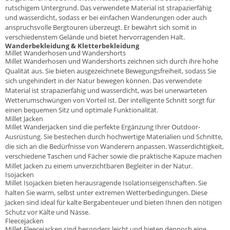
rutschigem Untergrund. Das verwendete Material ist strapazierfähig
und wasserdicht, sodass er bei einfachen Wanderungen oder auch
anspruchsvolle Bergtouren überzeugt. Er bewährt sich somit in
verschiedenstem Gelände und bietet hervorragenden Halt.
Wanderbekleidung & Kletterbekleidung
Millet Wanderhosen und Wandershorts
Millet Wanderhosen und Wandershorts zeichnen sich durch ihre hohe
Qualität aus. Sie bieten ausgezeichnete Bewegungsfreiheit, sodass Sie
sich ungehindert in der Natur bewegen können. Das verwendete
Material ist strapazierfähig und wasserdicht, was bei unerwarteten
Wetterumschwüngen von Vorteil ist. Der intelligente Schnitt sorgt für
einen bequemen Sitz und optimale Funktionalität.
Millet Jacken
Millet Wanderjacken sind die perfekte Ergänzung Ihrer Outdoor-
Ausrüstung. Sie bestechen durch hochwertige Materialien und Schnitte,
die sich an die Bedürfnisse von Wanderern anpassen. Wasserdichtigkeit,
verschiedene Taschen und Fächer sowie die praktische Kapuze machen
Millet Jacken zu einem unverzichtbaren Begleiter in der Natur.
Isojacken
Millet Isojacken bieten herausragende Isolationseigenschaften. Sie
halten Sie warm, selbst unter extremen Wetterbedingungen. Diese
Jacken sind ideal für kalte Bergabenteuer und bieten Ihnen den nötigen
Schutz vor Kälte und Nässe.
Fleecejacken
Millet Fleecejacken sind besonders leicht und bieten dennoch eine