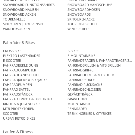
SNOWBOARD FUNKTIONSSHIRTS
SNOWBOARD HANDSCHUHE
SNOWBOARD HAUBEN
SNOWBOARDHOSEN
SNOWBOARDJACKEN
SNOWBOARDS
TOURENFELLE
SKITOURENJACKE
SKITOUREN | TOURENSKI
TOURENSKISCHUHE
WANDERSOCKEN
WINTERSTIEFEL
Fahrräder & Bikes
CROSS BIKE
E-BIKES
ELEKTRO LASTENRÄDER
E-MOUNTAINBIKE
E-SCOOTER
FAHRRADTRÄGER & FAHRRADTRÄGER ZUB
FAHRRADBEKLEIDUNG
FAHRRADBRILLEN & MTB BRILLEN
FAHRRADCOMPUTER
FAHRRADGRIFFE
FAHRRADHANDSCHUHE
FAHRRADHELME & MTB HELME
FAHRRADJACKE & BIKEJACKE
FAHRRADPEDALE
FAHRRADPUMPEN
FAHRRAD RUCKSÄCKE
FAHRRAD SATTEL
FAHRRADSCHLÖSSER
FAHRRADSTÄNDER
GEPÄCKTRÄGER
FAHRRAD TRIKOT & BIKE TRIKOT
GRAVEL BIKE
KINDER- & JUGENDBIKES
MOUNTAINBIKE
MTB PROTEKTOREN
RENNRÄDER
SCOOTER
TREKKINGBIKES & CITYBIKES
URBAN RETRO BIKES
Laufen & Fitness