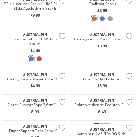
FISH Autotuber Set inkl. HMS RONDO
Chalkbag Papnu
Slide-Autolock mit SELFIE
38,99
79,99
AUSTRIALPIN
AUSTRIALPIN
Schraubkarabiner HMS Rondo
Trainingsknete Power Putty Leicht
eloxiert
13,99
14,49
AUSTRIALPIN
AUSTRIALPIN
Trainingsknete Power Putty Mittel
Karabiner Rockit Poliert
14,99
15,99
AUSTRIALPIN
AUSTRIALPIN
Finger Support Tape 3,8cm/10m
Bohrhakenlasche Edelstahl 316L
8,99
6,49
AUSTRIALPIN
AUSTRIALPIN
Finger Support Tape 2cm/10m
Karabiner HMS RONDO Slide-