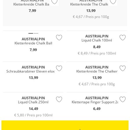
AUSTRIALPIN
AUSTRIALPIN
Kletterkreide Chalk Ball
Kletterkreide The Chalker
7,99
13,99
€ 4,67 / Preis pro 100g
AUSTRIALPIN
AUSTRIALPIN
Liquid Chalk 100ml
Kletterkreide Chalk Ball
8,49
7,99
€ 8,49 / Preis pro 100ml
AUSTRIALPIN
AUSTRIALPIN
Schraubkarabiner Eleven eloxiert
Kletterkreide The Chalker
13,99
13,99
€ 4,67 / Preis pro 100g
AUSTRIALPIN
AUSTRIALPIN
Liquid Chalk 250ml
Klettertape Finger Support 2cm
14,49
6,49
€ 5,80 / Preis pro 100ml