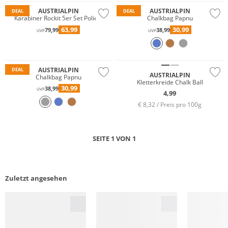
AUSTRIALPIN
AUSTRIALPIN
DEAL
DEAL
Karabiner Rockit 5er Set Poliert
Chalkbag Papnu
63,99
30,99
79,99
38,99
UVP
UVP
Wasserfest
AUSTRIALPIN
DEAL
AUSTRIALPIN
Chalkbag Papnu
Kletterkreide Chalk Ball
30,99
38,99
UVP
4,99
€ 8,32 / Preis pro 100g
SEITE 1 VON 1
Zuletzt angesehen