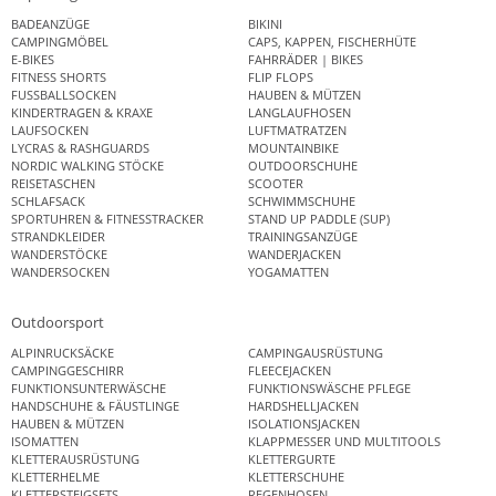
BADEANZÜGE
BIKINI
CAMPINGMÖBEL
CAPS, KAPPEN, FISCHERHÜTE
E-BIKES
FAHRRÄDER | BIKES
FITNESS SHORTS
FLIP FLOPS
FUSSBALLSOCKEN
HAUBEN & MÜTZEN
KINDERTRAGEN & KRAXE
LANGLAUFHOSEN
LAUFSOCKEN
LUFTMATRATZEN
LYCRAS & RASHGUARDS
MOUNTAINBIKE
NORDIC WALKING STÖCKE
OUTDOORSCHUHE
REISETASCHEN
SCOOTER
SCHLAFSACK
SCHWIMMSCHUHE
SPORTUHREN & FITNESSTRACKER
STAND UP PADDLE (SUP)
STRANDKLEIDER
TRAININGSANZÜGE
WANDERSTÖCKE
WANDERJACKEN
WANDERSOCKEN
YOGAMATTEN
Outdoorsport
ALPINRUCKSÄCKE
CAMPINGAUSRÜSTUNG
CAMPINGGESCHIRR
FLEECEJACKEN
FUNKTIONSUNTERWÄSCHE
FUNKTIONSWÄSCHE PFLEGE
HANDSCHUHE & FÄUSTLINGE
HARDSHELLJACKEN
HAUBEN & MÜTZEN
ISOLATIONSJACKEN
ISOMATTEN
KLAPPMESSER UND MULTITOOLS
KLETTERAUSRÜSTUNG
KLETTERGURTE
KLETTERHELME
KLETTERSCHUHE
KLETTERSTEIGSETS
REGENHOSEN