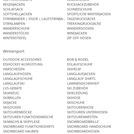
REGENJACKEN
RUCKSACKZUBEHÖR
SCHLAFSACK
SCHNEESCHUHE
SOFTSHELLJACKEN
SPORTLICHE WINTERJACKEN
STIRNBÄNDER | VISOR | LAUFSTIRNBAND
TAGESRUCKSÄCKE
STIRNLAMPEN
TREKKINGRUCKSÄCKE
WANDERSCHUHE
WANDERSOCKEN
WANDERSTÖCKE
WINDJACKEN
WINTERSTIEFEL
ZIP OFF HOSEN
Wintersport
OUTDOOR ACCESSOIRES
BOB & RODEL
EISHOCKEY AUSRÜSTUNG
EISLAUFSCHUHE
HARSCHEISEN
SKIHELM
LANGLAUFHOSEN
LANGLAUFJACKEN
LANGLAUFSCHUHE
LANGLAUF SHIRTS
LANGLAUFSKI
LAWINENSICHERHEIT
LVS-GERÄTE
SKI ZUBEHÖR
SKIANZUG
SKIKLEIDUNG
SKIBRILLEN
SKIHOSE
SKIJACKE
SKISCHUHE
SKISOCKEN
SKITOURENHOSE
SKITOURENRÖCKE
SKITOUREN UNTERHOSEN
SKITOUREN FUNKTIONSWÄSCHE
SKITOURENWESTEN
SKIWACHS & SKIPFLEGE
SNOWBOARDBRILLE
SNOWBOARD FUNKTIONSSHIRTS
SNOWBOARD HANDSCHUHE
SNOWBOARD HAUBEN
SNOWBOARDHOSEN