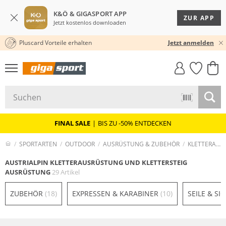
K&Ö & GIGASPORT APP
ZUR APP
Jetzt kostenlos downloaden
Pluscard Vorteile erhalten
30 TAGE RÜCKGABERECHT
Jetzt anmelden
GIGASTYLE
FAHRRAD­
CLICK &
CLICK &
MUST-HAVE
LEASING
COLLECT
RESERVE
FINAL SALE
|
BIS ZU -50% ENTDECKEN
SPORTARTEN
OUTDOOR
AUSRÜSTUNG & ZUBEHÖR
KLETTERAUSRÜSTUNG UND KLETTERSTEIG AUSRÜSTUNG
AUSTRIALPIN KLETTERAUSRÜSTUNG UND KLETTERSTEIG
AUSRÜSTUNG
29 Artikel
ZUBEHÖR
(18)
EXPRESSEN & KARABINER
(10)
SEILE & S