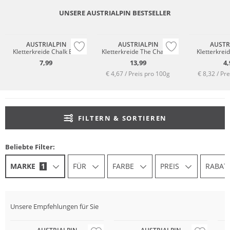
UNSERE AUSTRIALPIN BESTSELLER
AUSTRIALPIN
AUSTRIALPIN
AUSTR
Kletterkreide Chalk Ball
Kletterkreide The Chalker
Kletterkreid
7,99
13,99
4,
€ 4,67 / Preis pro 100g
€ 8,32 / Pr
FILTERN & SORTIEREN
Beliebte Filter:
MARKE
1
FÜR
FARBE
PREIS
RABAT
Unsere Empfehlungen für Sie