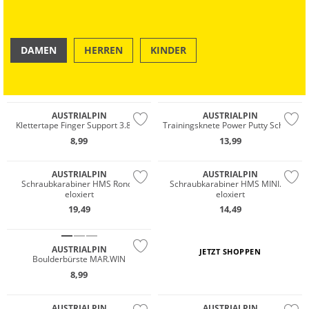
DAMEN
HERREN
KINDER
OUTDOOR
SWIM & BEACH
AUSTRIALPIN
AUSTRIALPIN
Klettertape Finger Support 3.8cm
Trainingsknete Power Putty Schwer
8,99
13,99
AUSTRIALPIN
AUSTRIALPIN
Schraubkarabiner HMS Rondo
Schraubkarabiner HMS MINI.MI
eloxiert
eloxiert
19,49
14,49
AUSTRIALPIN
JETZT SHOPPEN
Boulderbürste MAR.WIN
8,99
Wasserfest
AUSTRIALPIN
AUSTRIALPIN