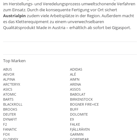
im Herstellungs- und Veredelungsprozess umweltschonende Verfahren
zum Einsatz. Durch die konsequente Fertigung vor Ort sichert
Austrialpin
zudem viele Arbeitsplätze in der Region. Außerdem macht
es das Kletterequipment zu einem unverwechselbaren
Qualitätsprodukt Made in Austria – erhältlich ab sofort bei
Gigasport
.
Top Marken
ABUS
ADIDAS
AEVOR
ALÉ
ALPINA
AIM'N
ARC'TERYX
ARENA
ASICS
ASSOS
ATOMIC
BABOLAT
BARTS
BIRKENSTOCK
BLACKROLL
BOGNER FIRE+ICE
BROOKS
BUFF
DEUTER
DOLOMITE
DYNAFIT
E9
F2
FALKE
FANATIC
FJÄLLRÄVEN
FOX
GARMIN
GLORYFY
GOREWEAR