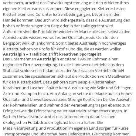
verbessern, arbeitet das Entwicklungsteam eng mit den Athleten ihres
eigenen Kletterteams zusammen. Diese engagierten Kletterer testen
Kletterhaken und Co. unter Extrembedingungen, bevor sie in den
Handel kommen. Dadurch wird sichergestellt, dass die Ausrüstung den
hohen Anforderungen am Berg oder in der Halle gerecht wird.
Außerdem sind die Produktentwickler der Marke allesamt selbst aktive
Alpinisten, die wissen, worauf es bei Qualitätsprodukten für den
Bergsport wirklich ankommt. Somit bietet Austriaalpin hochwertiges
Kletterzubehör von Profis für Profis und die, die es werden wollen.
Austrialpin – Tradition trifft kreativen Sportsgeist
Das Unternehmen
Austrialpin
entstand 1996 im Rahmen einer
regionalen Firmenvereinigung. Lokale Handwerksbetriebe aus dem
Stubaital schlossen sich damals zu der Austriaalpin Vertriebs GmbH
zusammen. Sie spezialisierten sich auf die Produktion von Metallwaren
für den Kletterbedarf. Dazu gehören zum Beispiel Kletterhaken,
Karabiner und Laschen. Später kam Ausrüstung wie Seile und Schlingen,
Äxte und Krampen hinzu. Von Anfang an setzte die Marke auf ein hohes
Qualitäts- und Umweltbewusstsein. Strenge Kontrollen bei der Auswahl
der Rohmaterialien und während der Verarbeitung tragen ebenso zum
Erfolg bei wie die Erforschung neuer Materialzusammensetzungen. In
Sachen Umweltschutz achtet das Unternehmen darauf, seinen
ökologischen Fußabdruck möglichst klein zu halten. Die
Metallverarbeitung und Produktion im eigenen Land sorgen für kurze
Transportwege und überschaubare Lieferkosten. Gleichzeitig kommen