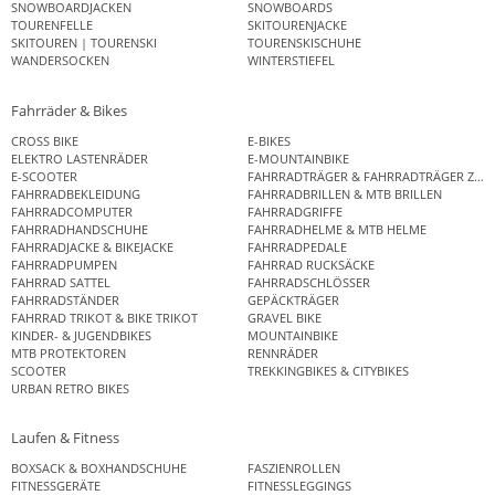
SNOWBOARDJACKEN
SNOWBOARDS
TOURENFELLE
SKITOURENJACKE
SKITOUREN | TOURENSKI
TOURENSKISCHUHE
WANDERSOCKEN
WINTERSTIEFEL
Fahrräder & Bikes
CROSS BIKE
E-BIKES
ELEKTRO LASTENRÄDER
E-MOUNTAINBIKE
E-SCOOTER
FAHRRADTRÄGER & FAHRRADTRÄGER ZUB
FAHRRADBEKLEIDUNG
FAHRRADBRILLEN & MTB BRILLEN
FAHRRADCOMPUTER
FAHRRADGRIFFE
FAHRRADHANDSCHUHE
FAHRRADHELME & MTB HELME
FAHRRADJACKE & BIKEJACKE
FAHRRADPEDALE
FAHRRADPUMPEN
FAHRRAD RUCKSÄCKE
FAHRRAD SATTEL
FAHRRADSCHLÖSSER
FAHRRADSTÄNDER
GEPÄCKTRÄGER
FAHRRAD TRIKOT & BIKE TRIKOT
GRAVEL BIKE
KINDER- & JUGENDBIKES
MOUNTAINBIKE
MTB PROTEKTOREN
RENNRÄDER
SCOOTER
TREKKINGBIKES & CITYBIKES
URBAN RETRO BIKES
Laufen & Fitness
BOXSACK & BOXHANDSCHUHE
FASZIENROLLEN
FITNESSGERÄTE
FITNESSLEGGINGS