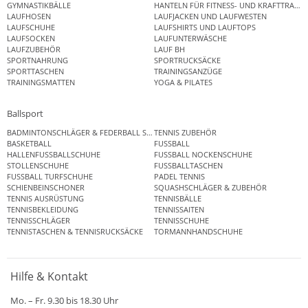
GYMNASTIKBÄLLE
HANTELN FÜR FITNESS- UND KRAFTTRAINI
LAUFHOSEN
LAUFJACKEN UND LAUFWESTEN
LAUFSCHUHE
LAUFSHIRTS UND LAUFTOPS
LAUFSOCKEN
LAUFUNTERWÄSCHE
LAUFZUBEHÖR
LAUF BH
SPORTNAHRUNG
SPORTRUCKSÄCKE
SPORTTASCHEN
TRAININGSANZÜGE
TRAININGSMATTEN
YOGA & PILATES
Ballsport
BADMINTONSCHLÄGER & FEDERBALL SETS
TENNIS ZUBEHÖR
BASKETBALL
FUSSBALL
HALLENFUSSBALLSCHUHE
FUSSBALL NOCKENSCHUHE
STOLLENSCHUHE
FUSSBALLTASCHEN
FUSSBALL TURFSCHUHE
PADEL TENNIS
SCHIENBEINSCHONER
SQUASHSCHLÄGER & ZUBEHÖR
TENNIS AUSRÜSTUNG
TENNISBÄLLE
TENNISBEKLEIDUNG
TENNISSAITEN
TENNISSCHLÄGER
TENNISSCHUHE
TENNISTASCHEN & TENNISRUCKSÄCKE
TORMANNHANDSCHUHE
Hilfe & Kontakt
Mo. – Fr. 9.30 bis 18.30 Uhr