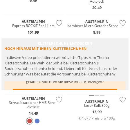
6,49
Autolock
20,49
AUSTRIALPIN
AUSTRIALPIN
Express ROCKIT Set 11 cm
Karabiner Micro Gerader Schnapper
101,99
8,99
KLETTERSCHUHE ENTDECKEN
HOCH HINAUS MIT IHREN KLETTERSCHUHEN
In diesem Video präsentieren wir nützliche Tipps zum Thema
Kletterschuhe. Die Wahl der Sohle bei Kletterschuhen &
Boulderschuhen ist entscheidend. Lieber mit Klettverschluss oder
Schnürung? Was bedeutet die Vorspannung bei Kletterschuhen?
Hier werden Inhalte von
www.youtube.com
geladen. Möchten Sie diese Inhalte anzeigen?
INHALTE VON WWW.YOUTUBE.COM ANZEIGEN
AUSTRIALPIN
AUSTRIALPIN
Schraubkarabiner HMS Rondo
Loser Kalk 300g
eloxiert
13,99
14,49
€ 4,67 / Preis pro 100g
Multi Pack
Wasserfest