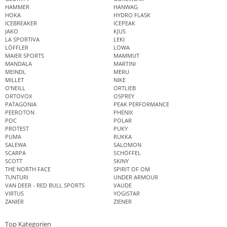
HAMMER
HANWAG
HOKA
HYDRO FLASK
ICEBREAKER
ICEPEAK
JAKO
KJUS
LA SPORTIVA
LEKI
LÖFFLER
LOWA
MAIER SPORTS
MAMMUT
MANDALA
MARTINI
MEINDL
MERU
MILLET
NIKE
O'NEILL
ORTLIEB
ORTOVOX
OSPREY
PATAGONIA
PEAK PERFORMANCE
PEEROTON
PHENIX
POC
POLAR
PROTEST
PUKY
PUMA
RUKKA
SALEWA
SALOMON
SCARPA
SCHÖFFEL
SCOTT
SKINY
THE NORTH FACE
SPIRIT OF OM
TUNTURI
UNDER ARMOUR
VAN DEER - RED BULL SPORTS
VAUDE
VIRTUS
YOGISTAR
ZANIER
ZIENER
Top Kategorien