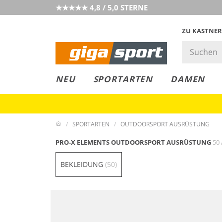
★★★★★ 4,8 / 5,0 STERNE
ZU KASTNER
GIGAGREEN
GIGASTYLE
FAHRRAD­
CLICK &
CLICK &
NEU
SPORTARTEN
DAMEN
LEASING
COLLECT
RESERVE
SPORTARTEN
OUTDOORSPORT AUSRÜSTUNG
PRO-X ELEMENTS OUTDOORSPORT AUSRÜSTUNG
50 
BEKLEIDUNG
(50)
Wasserfest