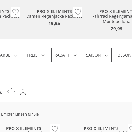
ENTS
PRO-X ELEMENTS
PRO-X ELEMENT
e Packable
Damen Regenjacke Packable
Fahrrad Regengama
Montebelluna
49,95
29,95
FARBE
PREIS
RABATT
SAISON
BESON
T:
 Empfehlungen für Sie
Wasserfest
PRO-X ELEMENTS
PRO-X ELEMENTS