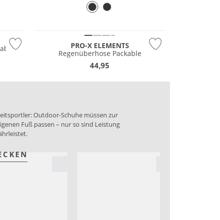
Wasserfest
PRO-X ELEMENTS
able
Regenüberhose Packable
44,95
izeitsportler: Outdoor-Schuhe müssen zur
igenen Fuß passen – nur so sind Leistung
hrleistet.
ECKEN