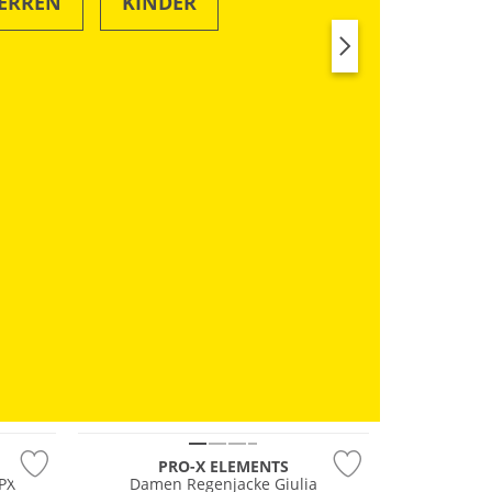
ERREN
KINDER
SWIM & BEACH
RUN
Wasserfest
PRO-X ELEMENTS
PX
Damen Regenjacke Giulia