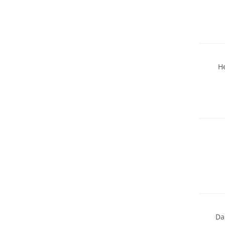
Wasser
H
Wasser
Große 
Da