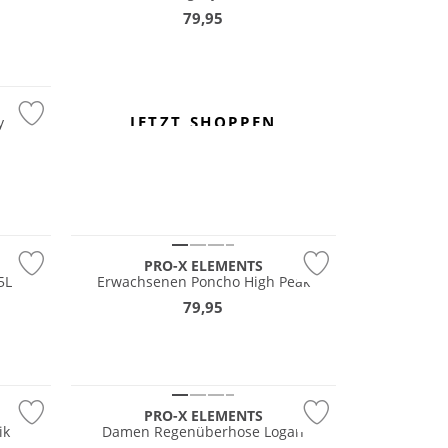
79,95
JETZT SHOPPEN
y
PRO-X ELEMENTS
5L
Erwachsenen Poncho High Peak
79,95
PRO-X ELEMENTS
ik
Damen Regenüberhose Logan