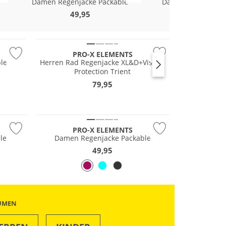
Damen Regenjacke Packable
Damen Regenüber
49,95
69,95
Gigasafe
PRO-X ELEMENTS
le
Herren Rad Regenjacke XL&D+Visible
Protection Trient
79,95
Wasserfest
PRO-X ELEMENTS
le
Damen Regenjacke Packable
49,95
ÄUMEN