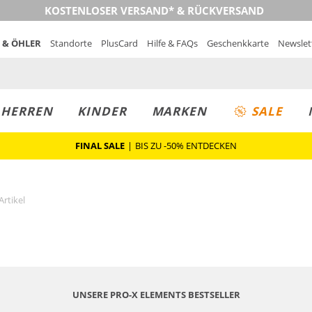
KOSTENLOSER VERSAND* & RÜCKVERSAND
 & ÖHLER
Standorte
PlusCard
Hilfe & FAQs
Geschenkkarte
Newslet
MUST-HAVE
PREIS & WERT
SALE
HERREN
KINDER
MARKEN
SALE
FINAL SALE
|
BIS ZU -50% ENTDECKEN
Artikel
UNSERE PRO-X ELEMENTS BESTSELLER
Nachhaltig
Wasserfest
Wasserfest