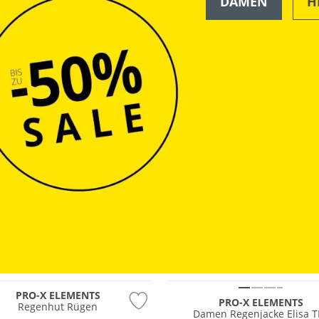
DAMEN
H
OUTDOOR
PRO-X ELEMENTS
PRO-X ELEMENTS
Regenhut Rügen
Damen Regenjacke Elisa T