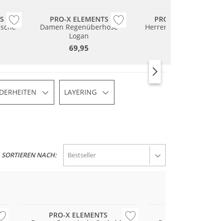
S
PRO-X ELEMENTS
PRO-X ELEMENTS
sche
Damen Regenüberhose
Herren Regenüberhos
Logan
Logan
69,95
69,95
DERHEITEN
LAYERING
SORTIEREN NACH:
Wasserfest
Große Größen
PRO-X ELEMENTS
PRO-X ELEM