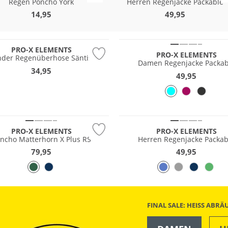
Regen Poncho York
Herren Regenjacke Packable
14,95
49,95
Wasserfest
PRO-X ELEMENTS
PRO-X ELEMENTS
nder Regenüberhose Säntis
Damen Regenjacke Packab
34,95
49,95
fest
Wasserfest
PRO-X ELEMENTS
PRO-X ELEMENTS
ncho Matterhorn X Plus RS
Herren Regenjacke Packab
79,95
49,95
FINAL SALE: HEISS ABR