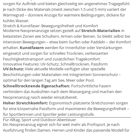
sorgen für Auftrieb und bieten gleichzeitig ein angenehmes Tragegefühl.
Je nach Dicke des Materials (meist zwischen 1,5 und 5 mm) variiert der
Wärmegrad – dünnere Anzüge für wärmere Bedingungen, dickere für
kühles Wasser.
Stretch & Kunstfaser: Bewegungsfreiheit und Komfort
Moderne Neoprenanzüge setzen gezielt auf
Stretch-Materialien
in
belasteten Zonen wie Schultern, Armen oder Beinen. So bleibt selbst bei
intensiven Bewegungen – etwa beim Surfen oder Paddeln – der Komfort
erhalten.
Kunstfasern
werden für Innenfutter oder Verstärkungen
eingesetzt und sorgen für schnelles Trocknen, verbesserten
Feuchtigkeitstransport und zusätzlichen Tragekomfort.
Innovative Features: UV-Schutz, Schnelltrocknen, Passform
UV-Schutz:
Viele aktuelle Modelle verfügen über spezielle
Beschichtungen oder Materialien mit integriertem Sonnenschutz –
optimal für den langen Tag am See, Meer oder Pool.
Schnelltrocknende Eigenschaften:
Fortschrittliche Fasern
verhindern das Auskühlen nach dem Wassergang und machen den
Neoprenanzug rasch wieder einsatzbereit.
Hoher Stretchkomfort:
Ergonomisch platzierte Stretchzonen sorgen
für eine körpernahe Passform und maximieren die Bewegungsfreiheit –
für Sportlerinnen und Sportler jeder Leistungsstufe.
Für Alltag, Sport und Outdoor-Abenteuer
Ein Neoprenanzug eignet sich für weit mehr als Profisport. Je nach
Ausführung finden Damen, Herren und Kinder das passende Modell für