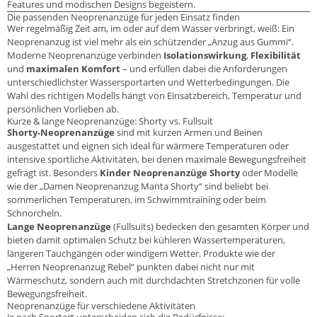
Features und modischen Designs begeistern.
Die passenden Neoprenanzüge für jeden Einsatz finden
Wer regelmäßig Zeit am, im oder auf dem Wasser verbringt, weiß: Ein
Neoprenanzug ist viel mehr als ein schützender „Anzug aus Gummi“.
Moderne Neoprenanzüge verbinden
Isolationswirkung
,
Flexibilität
und
maximalen Komfort
– und erfüllen dabei die Anforderungen
unterschiedlichster Wassersportarten und Wetterbedingungen. Die
Wahl des richtigen Modells hängt von Einsatzbereich, Temperatur und
persönlichen Vorlieben ab.
Kurze & lange Neoprenanzüge: Shorty vs. Fullsuit
Shorty-Neoprenanzüge
sind mit kurzen Armen und Beinen
ausgestattet und eignen sich ideal für wärmere Temperaturen oder
intensive sportliche Aktivitäten, bei denen maximale Bewegungsfreiheit
gefragt ist. Besonders
Kinder Neoprenanzüge Shorty
oder Modelle
wie der „Damen Neoprenanzug Manta Shorty“ sind beliebt bei
sommerlichen Temperaturen, im Schwimmtraining oder beim
Schnorcheln.
Lange Neoprenanzüge
(Fullsuits) bedecken den gesamten Körper und
bieten damit optimalen Schutz bei kühleren Wassertemperaturen,
längeren Tauchgängen oder windigem Wetter. Produkte wie der
„Herren Neoprenanzug Rebel“ punkten dabei nicht nur mit
Wärmeschutz, sondern auch mit durchdachten Stretchzonen für volle
Bewegungsfreiheit.
Neoprenanzüge für verschiedene Aktivitäten
Je nach Sportart unterscheiden sich die Bedürfnisse: