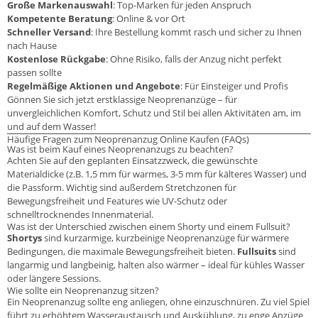
Große Markenauswahl
: Top-Marken für jeden Anspruch
Kompetente Beratung
: Online & vor Ort
Schneller Versand
: Ihre Bestellung kommt rasch und sicher zu Ihnen
nach Hause
Kostenlose Rückgabe
: Ohne Risiko, falls der Anzug nicht perfekt
passen sollte
Regelmäßige Aktionen und Angebote
: Für Einsteiger und Profis
Gönnen Sie sich jetzt erstklassige Neoprenanzüge – für
unvergleichlichen Komfort, Schutz und Stil bei allen Aktivitäten am, im
und auf dem Wasser!
Häufige Fragen zum Neoprenanzug Online Kaufen (FAQs)
Was ist beim Kauf eines Neoprenanzugs zu beachten?
Achten Sie auf den geplanten Einsatzzweck, die gewünschte
Materialdicke (z.B. 1,5 mm für warmes, 3-5 mm für kälteres Wasser) und
die Passform. Wichtig sind außerdem Stretchzonen für
Bewegungsfreiheit und Features wie UV-Schutz oder
schnelltrocknendes Innenmaterial.
Was ist der Unterschied zwischen einem Shorty und einem Fullsuit?
Shortys
sind kurzarmige, kurzbeinige Neoprenanzüge für wärmere
Bedingungen, die maximale Bewegungsfreiheit bieten.
Fullsuits
sind
langarmig und langbeinig, halten also wärmer – ideal für kühles Wasser
oder längere Sessions.
Wie sollte ein Neoprenanzug sitzen?
Ein Neoprenanzug sollte eng anliegen, ohne einzuschnüren. Zu viel Spiel
führt zu erhöhtem Wasseraustausch und Auskühlung, zu enge Anzüge