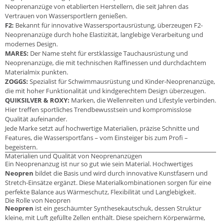
Neoprenanzüge von etablierten Herstellern, die seit Jahren das
Vertrauen von Wassersportlern genießen.
F2:
Bekannt für innovative Wassersportausrüstung, überzeugen F2-
Neoprenanzüge durch hohe Elastizität, langlebige Verarbeitung und
modernes Design.
MARES:
Der Name steht für erstklassige Tauchausrüstung und
Neoprenanzüge, die mit technischen Raffinessen und durchdachtem
Materialmix punkten.
ZOGGS:
Spezialist für Schwimmausrüstung und Kinder-Neoprenanzüge,
die mit hoher Funktionalität und kindgerechtem Design überzeugen.
QUIKSILVER & ROXY:
Marken, die Wellenreiten und Lifestyle verbinden.
Hier treffen sportliches Trendbewusstsein und kompromisslose
Qualität aufeinander.
Jede Marke setzt auf hochwertige Materialien, präzise Schnitte und
Features, die Wassersportfans – vom Einsteiger bis zum Profi –
begeistern.
Materialien und Qualität von Neoprenanzügen
Ein Neoprenanzug ist nur so gut wie sein Material. Hochwertiges
Neopren
bildet die Basis und wird durch innovative Kunstfasern und
Stretch-Einsätze ergänzt. Diese Materialkombinationen sorgen für eine
perfekte Balance aus Wärmeschutz, Flexibilität und Langlebigkeit.
Die Rolle von Neopren
Neopren
ist ein geschäumter Synthesekautschuk, dessen Struktur
kleine, mit Luft gefüllte Zellen enthält. Diese speichern Körperwärme,