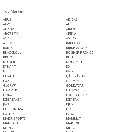
Top Marken
ABUS
ADIDAS
AEVOR
ALÉ
ALPINA
AIM'N
ARC'TERYX
ARENA
ASICS
ASSOS
ATOMIC
BABOLAT
BARTS
BIRKENSTOCK
BLACKROLL
BOGNER FIRE+ICE
BROOKS
BUFF
DEUTER
DOLOMITE
DYNAFIT
E9
F2
FALKE
FANATIC
FJÄLLRÄVEN
FOX
GARMIN
GLORYFY
GOREWEAR
HAMMER
HANWAG
HOKA
HYDRO FLASK
ICEBREAKER
ICEPEAK
JAKO
KJUS
LA SPORTIVA
LEKI
LÖFFLER
LOWA
MAIER SPORTS
MAMMUT
MANDALA
MARTINI
MEINDL
MERU