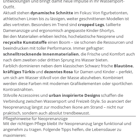
Entwicklungen und bringt damit neue Impulse in Ihr Wassersport-
Outfit.
Aktuell stehen
dynamische Schnitte
im Fokus: Von figurbetonten,
athletischen Linien bis zu lässigen, weiter geschnittenen Modellen ist
alles vertreten. Besonders im Trend sind
cropped Legs
, taillierte
Damenanzüge und ergonomisch angepasste Kinder-Shortys.
Bei den Materialien erleben leichte, hochelastische Neoprene und
recycelte Kunststoffe
einen Boom – sie schonen die Ressourcen und
beeindrucken mit toller Performance. Immer gefragter:
schnelltrocknende Innenmaterialien
, die Frische und Komfort auch
nach dem zweiten oder dritten Sprung ins Wasser bieten.
Farblich dominieren neben dem klassischen Schwarz frische
Blautöne
,
kräftiges Türkis
und
dezentes Rosa
für Damen und Kinder – perfekt,
um sich am Wasser stilvoll von der Masse abzuheben. Kombiniert
werden diese Farben mit modernen Grafikelementen oder sportlichen
Kontrastnähten.
Stilvolle Accessoires und
urban inspirierte Designs
schaffen die
Verbindung zwischen Wassersport und Freizeit-Style. So avanciert der
Neoprenanzug längst zur modischen Ikone am Strand – nicht nur
praktisch, sondern auch absolut trendbewusst.
Pflegehinweise für Neoprenanzüge
Mit der richtigen Pflege bleibt Ihr Neoprenanzug lange funktional und
angenehm zu tragen. Folgende Tipps helfen, die Lebensdauer zu
maximieren: