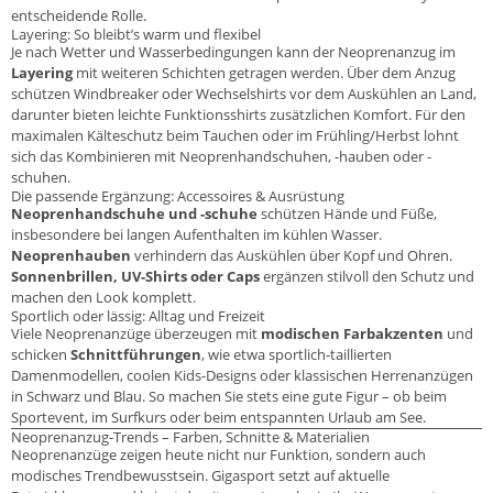
entscheidende Rolle.
Layering: So bleibt’s warm und flexibel
Je nach Wetter und Wasserbedingungen kann der Neoprenanzug im
Layering
mit weiteren Schichten getragen werden. Über dem Anzug
schützen Windbreaker oder Wechselshirts vor dem Auskühlen an Land,
darunter bieten leichte Funktionsshirts zusätzlichen Komfort. Für den
maximalen Kälteschutz beim Tauchen oder im Frühling/Herbst lohnt
sich das Kombinieren mit Neoprenhandschuhen, -hauben oder -
schuhen.
Die passende Ergänzung: Accessoires & Ausrüstung
Neoprenhandschuhe und -schuhe
schützen Hände und Füße,
insbesondere bei langen Aufenthalten im kühlen Wasser.
Neoprenhauben
verhindern das Auskühlen über Kopf und Ohren.
Sonnenbrillen, UV-Shirts oder Caps
ergänzen stilvoll den Schutz und
machen den Look komplett.
Sportlich oder lässig: Alltag und Freizeit
Viele Neoprenanzüge überzeugen mit
modischen Farbakzenten
und
schicken
Schnittführungen
, wie etwa sportlich-taillierten
Damenmodellen, coolen Kids-Designs oder klassischen Herrenanzügen
in Schwarz und Blau. So machen Sie stets eine gute Figur – ob beim
Sportevent, im Surfkurs oder beim entspannten Urlaub am See.
Neoprenanzug-Trends – Farben, Schnitte & Materialien
Neoprenanzüge zeigen heute nicht nur Funktion, sondern auch
modisches Trendbewusstsein. Gigasport setzt auf aktuelle