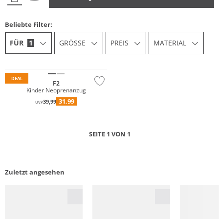
Beliebte Filter:
FÜR
1
GRÖSSE
PREIS
MATERIAL
DEAL
F2
Kinder Neoprenanzug
31,99
39,99
UVP
SEITE 1 VON 1
Zuletzt angesehen