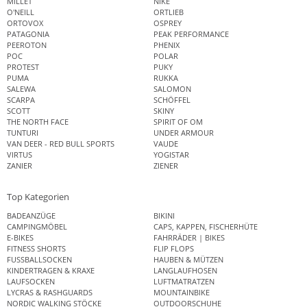
MILLET
NIKE
O'NEILL
ORTLIEB
ORTOVOX
OSPREY
PATAGONIA
PEAK PERFORMANCE
PEEROTON
PHENIX
POC
POLAR
PROTEST
PUKY
PUMA
RUKKA
SALEWA
SALOMON
SCARPA
SCHÖFFEL
SCOTT
SKINY
THE NORTH FACE
SPIRIT OF OM
TUNTURI
UNDER ARMOUR
VAN DEER - RED BULL SPORTS
VAUDE
VIRTUS
YOGISTAR
ZANIER
ZIENER
Top Kategorien
BADEANZÜGE
BIKINI
CAMPINGMÖBEL
CAPS, KAPPEN, FISCHERHÜTE
E-BIKES
FAHRRÄDER | BIKES
FITNESS SHORTS
FLIP FLOPS
FUSSBALLSOCKEN
HAUBEN & MÜTZEN
KINDERTRAGEN & KRAXE
LANGLAUFHOSEN
LAUFSOCKEN
LUFTMATRATZEN
LYCRAS & RASHGUARDS
MOUNTAINBIKE
NORDIC WALKING STÖCKE
OUTDOORSCHUHE