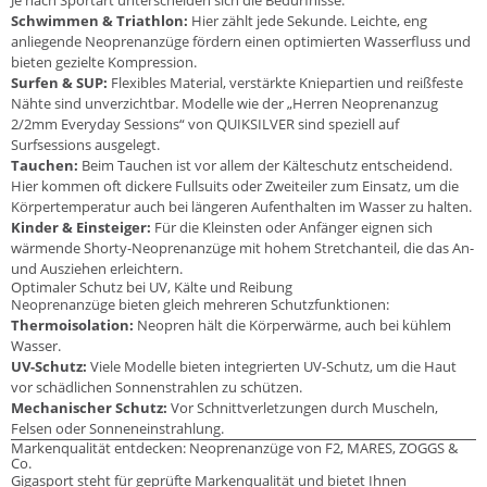
Schwimmen & Triathlon:
Hier zählt jede Sekunde. Leichte, eng
anliegende Neoprenanzüge fördern einen optimierten Wasserfluss und
bieten gezielte Kompression.
Surfen & SUP:
Flexibles Material, verstärkte Kniepartien und reißfeste
Nähte sind unverzichtbar. Modelle wie der „Herren Neoprenanzug
2/2mm Everyday Sessions“ von QUIKSILVER sind speziell auf
Surfsessions ausgelegt.
Tauchen:
Beim Tauchen ist vor allem der Kälteschutz entscheidend.
Hier kommen oft dickere Fullsuits oder Zweiteiler zum Einsatz, um die
Körpertemperatur auch bei längeren Aufenthalten im Wasser zu halten.
Kinder & Einsteiger:
Für die Kleinsten oder Anfänger eignen sich
wärmende Shorty-Neoprenanzüge mit hohem Stretchanteil, die das An-
und Ausziehen erleichtern.
Optimaler Schutz bei UV, Kälte und Reibung
Neoprenanzüge bieten gleich mehreren Schutzfunktionen:
Thermoisolation:
Neopren hält die Körperwärme, auch bei kühlem
Wasser.
UV-Schutz:
Viele Modelle bieten integrierten UV-Schutz, um die Haut
vor schädlichen Sonnenstrahlen zu schützen.
Mechanischer Schutz:
Vor Schnittverletzungen durch Muscheln,
Felsen oder Sonneneinstrahlung.
Markenqualität entdecken: Neoprenanzüge von F2, MARES, ZOGGS &
Co.
Gigasport steht für geprüfte Markenqualität und bietet Ihnen