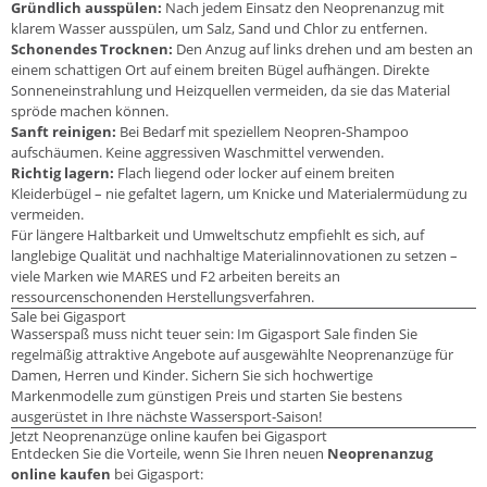
Gründlich ausspülen:
Nach jedem Einsatz den Neoprenanzug mit
klarem Wasser ausspülen, um Salz, Sand und Chlor zu entfernen.
Schonendes Trocknen:
Den Anzug auf links drehen und am besten an
einem schattigen Ort auf einem breiten Bügel aufhängen. Direkte
Sonneneinstrahlung und Heizquellen vermeiden, da sie das Material
spröde machen können.
Sanft reinigen:
Bei Bedarf mit speziellem Neopren-Shampoo
aufschäumen. Keine aggressiven Waschmittel verwenden.
Richtig lagern:
Flach liegend oder locker auf einem breiten
Kleiderbügel – nie gefaltet lagern, um Knicke und Materialermüdung zu
vermeiden.
Für längere Haltbarkeit und Umweltschutz empfiehlt es sich, auf
langlebige Qualität und nachhaltige Materialinnovationen zu setzen –
viele Marken wie MARES und F2 arbeiten bereits an
ressourcenschonenden Herstellungsverfahren.
Sale bei Gigasport
Wasserspaß muss nicht teuer sein: Im Gigasport Sale finden Sie
regelmäßig attraktive Angebote auf ausgewählte Neoprenanzüge für
Damen, Herren und Kinder. Sichern Sie sich hochwertige
Markenmodelle zum günstigen Preis und starten Sie bestens
ausgerüstet in Ihre nächste Wassersport-Saison!
Jetzt Neoprenanzüge online kaufen bei Gigasport
Entdecken Sie die Vorteile, wenn Sie Ihren neuen
Neoprenanzug
online kaufen
bei Gigasport: