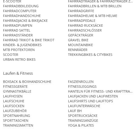
E-SCOOTER
FAHRRADTRÄGER & FAHRRADTRÄGER ZUB
FAHRRADBEKLEIDUNG
FAHRRADBRILLEN & MTB BRILLEN
FAHRRADCOMPUTER
FAHRRADGRIFFE
FAHRRADHANDSCHUHE
FAHRRADHELME & MTB HELME
FAHRRADJACKE & BIKEJACKE
FAHRRADPEDALE
FAHRRADPUMPEN
FAHRRAD RUCKSÄCKE
FAHRRAD SATTEL
FAHRRADSCHLÖSSER
FAHRRADSTÄNDER
GEPÄCKTRÄGER
FAHRRAD TRIKOT & BIKE TRIKOT
GRAVEL BIKE
KINDER- & JUGENDBIKES
MOUNTAINBIKE
MTB PROTEKTOREN
RENNRÄDER
SCOOTER
TREKKINGBIKES & CITYBIKES
URBAN RETRO BIKES
Laufen & Fitness
BOXSACK & BOXHANDSCHUHE
FASZIENROLLEN
FITNESSGERÄTE
FITNESSLEGGINGS
GYMNASTIKBÄLLE
HANTELN FÜR FITNESS- UND KRAFTTRAINI
LAUFHOSEN
LAUFJACKEN UND LAUFWESTEN
LAUFSCHUHE
LAUFSHIRTS UND LAUFTOPS
LAUFSOCKEN
LAUFUNTERWÄSCHE
LAUFZUBEHÖR
LAUF BH
SPORTNAHRUNG
SPORTRUCKSÄCKE
SPORTTASCHEN
TRAININGSANZÜGE
TRAININGSMATTEN
YOGA & PILATES