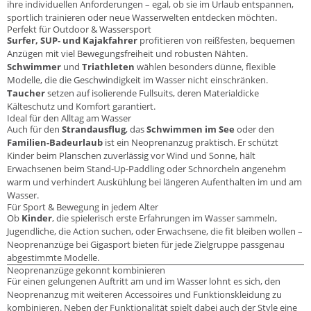
ihre individuellen Anforderungen – egal, ob sie im Urlaub entspannen,
sportlich trainieren oder neue Wasserwelten entdecken möchten.
Perfekt für Outdoor & Wassersport
Surfer, SUP- und Kajakfahrer
profitieren von reißfesten, bequemen
Anzügen mit viel Bewegungsfreiheit und robusten Nähten.
Schwimmer
und
Triathleten
wählen besonders dünne, flexible
Modelle, die die Geschwindigkeit im Wasser nicht einschränken.
Taucher
setzen auf isolierende Fullsuits, deren Materialdicke
Kälteschutz und Komfort garantiert.
Ideal für den Alltag am Wasser
Auch für den
Strandausflug
, das
Schwimmen im See
oder den
Familien-Badeurlaub
ist ein Neoprenanzug praktisch. Er schützt
Kinder beim Planschen zuverlässig vor Wind und Sonne, hält
Erwachsenen beim Stand-Up-Paddling oder Schnorcheln angenehm
warm und verhindert Auskühlung bei längeren Aufenthalten im und am
Wasser.
Für Sport & Bewegung in jedem Alter
Ob
Kinder
, die spielerisch erste Erfahrungen im Wasser sammeln,
Jugendliche, die Action suchen, oder Erwachsene, die fit bleiben wollen –
Neoprenanzüge bei Gigasport bieten für jede Zielgruppe passgenau
abgestimmte Modelle.
Neoprenanzüge gekonnt kombinieren
Für einen gelungenen Auftritt am und im Wasser lohnt es sich, den
Neoprenanzug mit weiteren Accessoires und Funktionskleidung zu
kombinieren. Neben der Funktionalität spielt dabei auch der Style eine