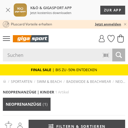
K&Ö & GIGASPORT APP
ZUR APP
Jetzt kostenlos downloaden
Pluscard Vorteile erhalten
KOSTENLOSER VERSAND* & RÜCKVERSAND
30 TAGE RÜCKGABERECHT
Jetzt anmelden
GIGASTYLE
FAHRRAD­
CLICK &
CLICK &
MUST-HAVE
LEASING
COLLECT
RESERVE
FINAL SALE
|
BIS ZU -50% ENTDECKEN
SPORTARTEN
SWIM & BEACH
BADEMODE & BEACHWEAR
NEOPRENANZÜGE
NEOPRENANZÜGE | KINDER
1 Artikel
NEOPRENANZÜGE
(1)
FILTERN & SORTIEREN