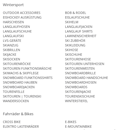
Wintersport
OUTDOOR ACCESSOIRES
BOB & RODEL
EISHOCKEY AUSRÜSTUNG
EISLAUFSCHUHE
HARSCHEISEN
SKIHELM
LANGLAUFHOSEN
LANGLAUFJACKEN
LANGLAUFSCHUHE
LANGLAUF SHIRTS
LANGLAUFSKI
LAWINENSICHERHEIT
LVS-GERÄTE
SKI ZUBEHÖR
SKIANZUG
SKIKLEIDUNG
SKIBRILLEN
SKIHOSE
SKIJACKE
SKISCHUHE
SKISOCKEN
SKITOURENHOSE
SKITOURENRÖCKE
SKITOUREN UNTERHOSEN
SKITOUREN FUNKTIONSWÄSCHE
SKITOURENWESTEN
SKIWACHS & SKIPFLEGE
SNOWBOARDBRILLE
SNOWBOARD FUNKTIONSSHIRTS
SNOWBOARD HANDSCHUHE
SNOWBOARD HAUBEN
SNOWBOARDHOSEN
SNOWBOARDJACKEN
SNOWBOARDS
TOURENFELLE
SKITOURENJACKE
SKITOUREN | TOURENSKI
TOURENSKISCHUHE
WANDERSOCKEN
WINTERSTIEFEL
Fahrräder & Bikes
CROSS BIKE
E-BIKES
ELEKTRO LASTENRÄDER
E-MOUNTAINBIKE