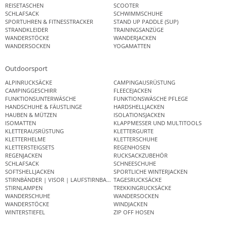
REISETASCHEN
SCOOTER
SCHLAFSACK
SCHWIMMSCHUHE
SPORTUHREN & FITNESSTRACKER
STAND UP PADDLE (SUP)
STRANDKLEIDER
TRAININGSANZÜGE
WANDERSTÖCKE
WANDERJACKEN
WANDERSOCKEN
YOGAMATTEN
Outdoorsport
ALPINRUCKSÄCKE
CAMPINGAUSRÜSTUNG
CAMPINGGESCHIRR
FLEECEJACKEN
FUNKTIONSUNTERWÄSCHE
FUNKTIONSWÄSCHE PFLEGE
HANDSCHUHE & FÄUSTLINGE
HARDSHELLJACKEN
HAUBEN & MÜTZEN
ISOLATIONSJACKEN
ISOMATTEN
KLAPPMESSER UND MULTITOOLS
KLETTERAUSRÜSTUNG
KLETTERGURTE
KLETTERHELME
KLETTERSCHUHE
KLETTERSTEIGSETS
REGENHOSEN
REGENJACKEN
RUCKSACKZUBEHÖR
SCHLAFSACK
SCHNEESCHUHE
SOFTSHELLJACKEN
SPORTLICHE WINTERJACKEN
STIRNBÄNDER | VISOR | LAUFSTIRNBAND
TAGESRUCKSÄCKE
STIRNLAMPEN
TREKKINGRUCKSÄCKE
WANDERSCHUHE
WANDERSOCKEN
WANDERSTÖCKE
WINDJACKEN
WINTERSTIEFEL
ZIP OFF HOSEN