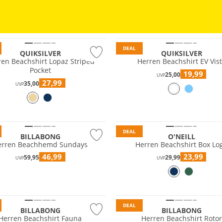
tig
Preis & Wert
DEAL
QUIKSILVER
QUIKSILVER
ren Beachshirt Lopaz Striped
Herren Beachshirt EV Vis
Pocket
19,99
25,00
UVP
27,99
35,00
UVP
DEAL
BILLABONG
O'NEILL
erren Beachhemd Sundays
Herren Beachshirt Box Lo
46,99
23,99
59,95
29,99
UVP
UVP
tig
DEAL
BILLABONG
BILLABONG
Herren Beachshirt Fauna
Herren Beachshirt Rotor