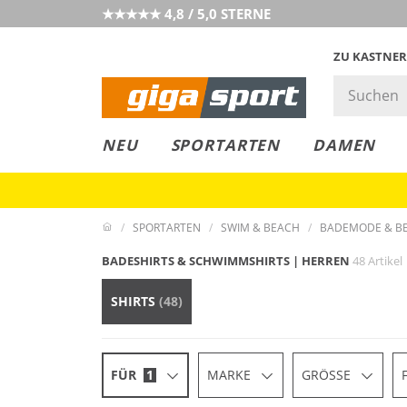
★★★★★ 4,8 / 5,0 STERNE
ZU KASTNER
GIGAGREEN
GIGASTYLE
FAHRRAD­
CLICK &
CLICK &
NEU
SPORTARTEN
DAMEN
LEASING
COLLECT
RESERVE
SPORTARTEN
SWIM & BEACH
BADEMODE & B
BADESHIRTS & SCHWIMMSHIRTS | HERREN
48 Artikel
SHIRTS
(48)
FÜR
1
MARKE
GRÖSSE