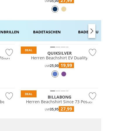
27,99
35,00
UVP
­­BRILLEN
BADE­­TASCHEN
BADE­SCHUHE
KLEIDE
DEAL
QUIKSILVER
ision
Herren Beachshirt EV Duality
19,99
25,00
UVP
DEAL
BILLABONG
obe
Herren Beachshirt Since 73 Poster
27,99
35,95
UVP