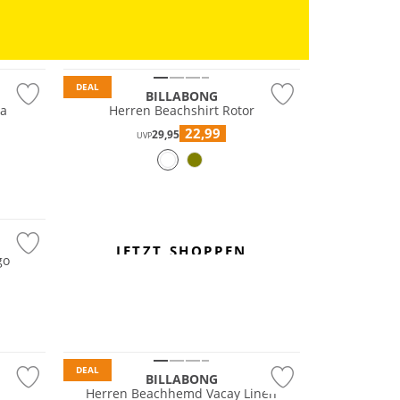
DEAL
BILLABONG
ta
Herren Beachshirt Rotor
22,99
29,95
UVP
JETZT SHOPPEN
go
DEAL
BILLABONG
Herren Beachhemd Vacay Linen