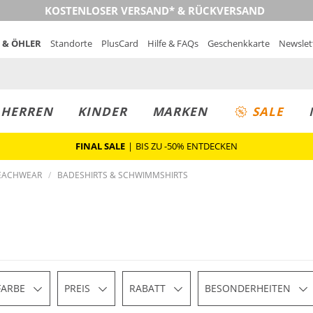
KOSTENLOSER VERSAND* & RÜCKVERSAND
 & ÖHLER
Standorte
PlusCard
Hilfe & FAQs
Geschenkkarte
Newslet
MUST-HAVE
PREIS & WERT
SALE
HERREN
KINDER
MARKEN
SALE
FINAL SALE
|
BIS ZU -50% ENTDECKEN
EACHWEAR
BADESHIRTS & SCHWIMMSHIRTS
FARBE
PREIS
RABATT
BESONDERHEITEN