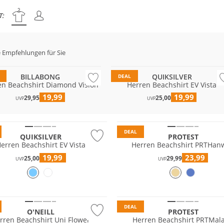
T:
 Empfehlungen für Sie
 & Wert
Preis & Wert
BILLABONG
QUIKSILVER
DEAL
en Beachshirt Diamond Vision
Herren Beachshirt EV Vista
19,99
19,99
29,95
25,00
UVP
UVP
 Wert
DEAL
QUIKSILVER
PROTEST
erren Beachshirt EV Vista
Herren Beachshirt PRTHanw
19,99
23,99
25,00
29,99
UVP
UVP
DEAL
O'NEILL
PROTEST
rren Beachshirt Uni Flower
Herren Beachshirt PRTMal