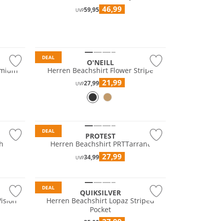
46,99
59,95
UVP
DEAL
O'NEILL
emium
Herren Beachshirt Flower Stripe
21,99
27,99
UVP
DEAL
PROTEST
h
Herren Beachshirt PRTTarrant
27,99
34,99
UVP
Nachhaltig
DEAL
QUIKSILVER
ision
Herren Beachshirt Lopaz Striped
Pocket