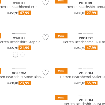
DEAL
O'NEILL
PICTURE
Herren Beachhemd Print
Herren Beachshirt Tent
47,99
27,99
59,99
35,00
UVP
UVP
DEAL
O'NEILL
PROTEST
erren Beachshirt Graphic
Herren Beachhemd PRTFo
21,99
47,99
27,99
59,99
UVP
UVP
DEAL
VOLCOM
VOLCOM
ren Beachshirt Stone Blanks
Herren Beachhemd Scaler S
23,99
55,99
30,00
70,00
UVP
UVP
DEAL
VOLCOM
JETZT ENTDECKEN
Herren Beachshirt Aura B