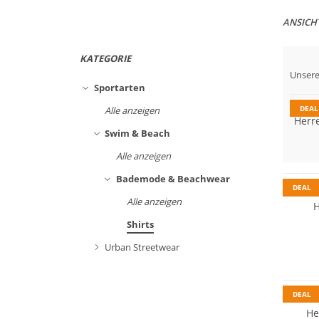
ANSICH
KATEGORIE
Unsere
Preis
Sportarten
DEAL
Alle anzeigen
Herr
Swim & Beach
Alle anzeigen
Preis &
Bademode & Beachwear
DEAL
Alle anzeigen
H
Shirts
Urban Streetwear
DEAL
He