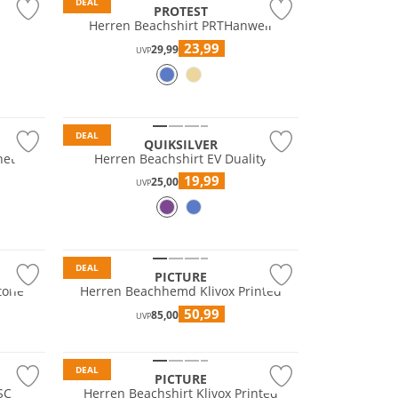
DEAL
PROTEST
a
Herren Beachshirt PRTHanwell
23,99
29,99
UVP
DEAL
QUIKSILVER
net
Herren Beachshirt EV Duality
19,99
25,00
UVP
Nachhaltig
DEAL
PICTURE
tone
Herren Beachhemd Klivox Printed
50,99
85,00
UVP
Nachhaltig
DEAL
PICTURE
SC
Herren Beachshirt Klivox Printed