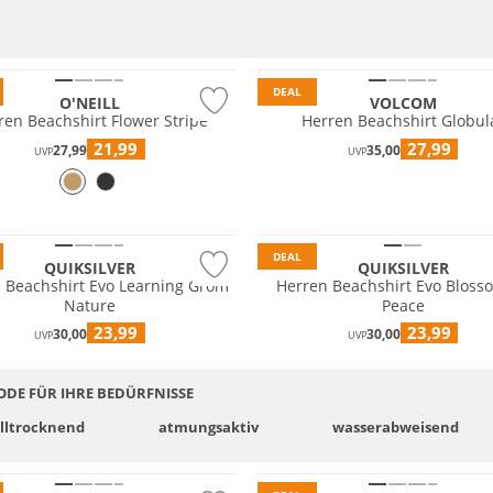
DEAL
O'NEILL
VOLCOM
ren Beachshirt Flower Stripe
Herren Beachshirt Globul
21,99
27,99
27,99
35,00
UVP
UVP
tig
Nachhaltig
DEAL
QUIKSILVER
QUIKSILVER
 Beachshirt Evo Learning Grom
Herren Beachshirt Evo Bloss
Nature
Peace
23,99
23,99
30,00
30,00
UVP
UVP
DE FÜR IHRE BEDÜRFNISSE
ll­trocknend
atmungsaktiv
wasser­abweisend
tig
Nachhaltig