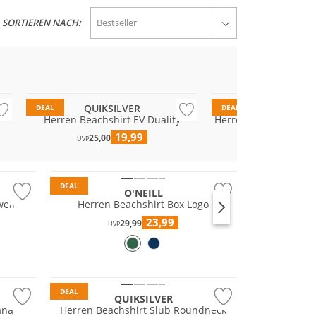
SORTIEREN NACH:
QUIKSILVER
QUIKSILV
DEAL
DEAL
Herren Beachshirt EV Duality
Herren Beachshirt S
19,99
19
25,00
25,00
UVP
UVP
DEAL
O'NEILL
ell
Herren Beachshirt Box Logo
23,99
29,99
UVP
DEAL
QUIKSILVER
ana
Herren Beachshirt Slub Roundneck