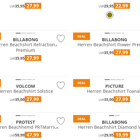
27,99
22,99
35,95
29,95
UVP
UVP
DEAL
BILLABONG
BILLABONG
rren Beachshirt Refractions
Herren Beachshirt Flower Pr
Premium
27,99
35,95
UVP
27,99
35,95
UVP
Nachhaltig
DEAL
VOLCOM
PICTURE
erren Beachshirt Solstice
Herren Beachshirt Toana
27,99
27,99
35,00
35,00
UVP
UVP
Preis & Wert
DEAL
PROTEST
BILLABONG
ren Beachhemd PRTMarrick
Herren Beachshirt Diamond V
47,99
19,99
59,99
29,95
UVP
UVP