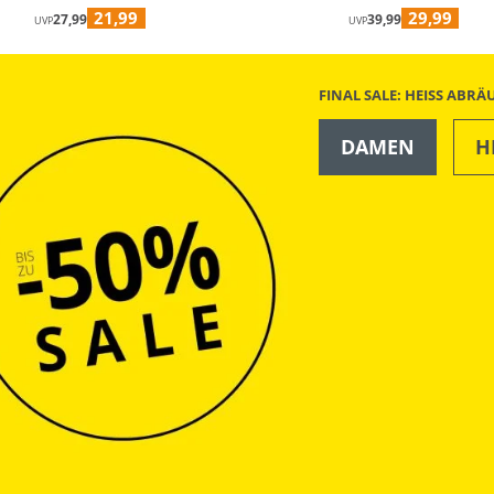
21,99
29,99
27,99
39,99
UVP
UVP
FINAL SALE: HEISS ABR
DAMEN
H
OUTDOOR