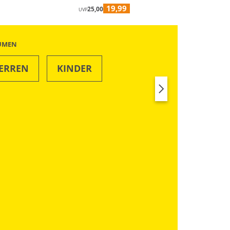
19,99
25,00
UVP
ÄUMEN
ERREN
KINDER
SWIM & BEACH
RUN