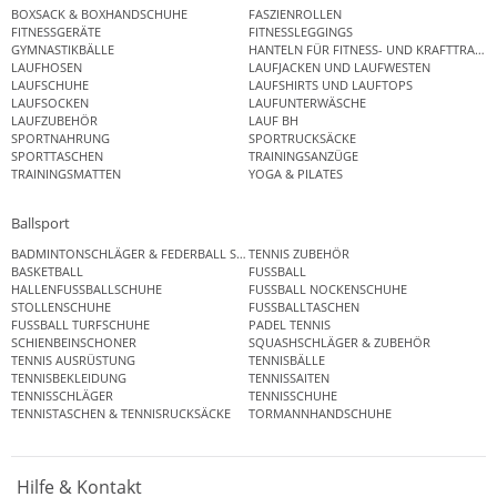
BOXSACK & BOXHANDSCHUHE
FASZIENROLLEN
FITNESSGERÄTE
FITNESSLEGGINGS
GYMNASTIKBÄLLE
HANTELN FÜR FITNESS- UND KRAFTTRAINI
LAUFHOSEN
LAUFJACKEN UND LAUFWESTEN
LAUFSCHUHE
LAUFSHIRTS UND LAUFTOPS
LAUFSOCKEN
LAUFUNTERWÄSCHE
LAUFZUBEHÖR
LAUF BH
SPORTNAHRUNG
SPORTRUCKSÄCKE
SPORTTASCHEN
TRAININGSANZÜGE
TRAININGSMATTEN
YOGA & PILATES
Ballsport
BADMINTONSCHLÄGER & FEDERBALL SETS
TENNIS ZUBEHÖR
BASKETBALL
FUSSBALL
HALLENFUSSBALLSCHUHE
FUSSBALL NOCKENSCHUHE
STOLLENSCHUHE
FUSSBALLTASCHEN
FUSSBALL TURFSCHUHE
PADEL TENNIS
SCHIENBEINSCHONER
SQUASHSCHLÄGER & ZUBEHÖR
TENNIS AUSRÜSTUNG
TENNISBÄLLE
TENNISBEKLEIDUNG
TENNISSAITEN
TENNISSCHLÄGER
TENNISSCHUHE
TENNISTASCHEN & TENNISRUCKSÄCKE
TORMANNHANDSCHUHE
Hilfe & Kontakt