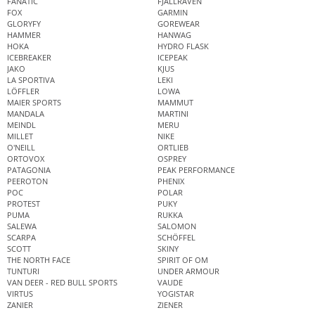
FANATIC
FJÄLLRÄVEN
FOX
GARMIN
GLORYFY
GOREWEAR
HAMMER
HANWAG
HOKA
HYDRO FLASK
ICEBREAKER
ICEPEAK
JAKO
KJUS
LA SPORTIVA
LEKI
LÖFFLER
LOWA
MAIER SPORTS
MAMMUT
MANDALA
MARTINI
MEINDL
MERU
MILLET
NIKE
O'NEILL
ORTLIEB
ORTOVOX
OSPREY
PATAGONIA
PEAK PERFORMANCE
PEEROTON
PHENIX
POC
POLAR
PROTEST
PUKY
PUMA
RUKKA
SALEWA
SALOMON
SCARPA
SCHÖFFEL
SCOTT
SKINY
THE NORTH FACE
SPIRIT OF OM
TUNTURI
UNDER ARMOUR
VAN DEER - RED BULL SPORTS
VAUDE
VIRTUS
YOGISTAR
ZANIER
ZIENER