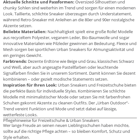
Aktuelle Schnitte und Passformen:
Oversized-Silhouetten und
chunky Sohlen sind weiterhin im Trend und sorgen für einen modernen
Look. Taillierte, schlichte Sneaker überzeugen durch Understatement,
während Retro-Sneaker mit Anleihen an die 80er und 90er nostalgische
Akzente setzen.
Beliebte Materialien:
Nachhaltigkeit spielt eine große Rolle! Modelle
aus recyceltem Polyester, veganem Leder, Bio-Baumwolle und sogar
innovative Materialien wie Pilzleder gewinnen an Bedeutung. Fleece und
Mesh sorgen bei sportlichen Urban Sneakers für Atmungsaktivität und
ein geringes Gewicht.
Farbtrends:
Dezente Erdtöne wie Beige und Grau, klassisches Schwarz
und Weiß, aber auch angesagte Pastellfarben oder leuchtende
Signalfarben finden Sie in unserem Sortiment. Damit können Sie dezent
kombinieren – oder gezielt modische Statements setzen.
Inspiration für Ihren Look:
Urban Sneakers und Freizeitschuhe bieten
die perfekte Basis für individuelle Styles. Kombinieren Sie schlichte
Modelle mit minimalistischer Mode oder setzen Sie mit farbenfrohen
Schuhen gekonnt Akzente zu cleanen Outfits. Der „Urban Outdoor“-
Trend vereint Funktion und Mode und setzt dabei auf lässige,
wetterfeste Looks.
Pflegehinweise für Freizeitschuhe & Urban Sneakers
Wer lange Freude an seinen neuen Lieblingsschuhen haben möchte,
sollte auf die richtige Pflege achten – so bleiben Komfort, Schutz und
Style erhalten.