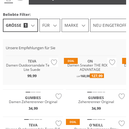
Beliebte Filter:
GRÖSSE
1
FÜR
MARKE
NEU EINGETROFF
Na
GO
Unsere Empfehlungen für Sie
Wa
TEVA
ON
DEAL
D
Damen Outdoorsandale Terra Fi
Damen Sneaker THE ROGER
Da
Lite Suede
ADVANTAGE
99,99
127,99
160,00
UVP
Nachhaltig
Nachhaltig
GUMBIES
GUMBIES
Damen Zehentrenner Original
Zehentrenner Original
34,99
34,99
Nachhaltig
DEAL
TEVA
O'NEILL