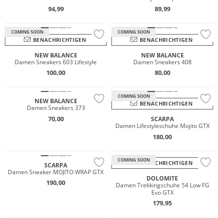
94,99
89,99
COMING SOON
COMING SOON
BENACHRICHTIGEN
BENACHRICHTIGEN
Wasserfest
NEW BALANCE
NEW BALANCE
Damen Sneakers 603 Lifestyle
Damen Sneakers 408
GORE-TEX
100,00
80,00
NEU
Vibram®
COMING SOON
NEW BALANCE
BENACHRICHTIGEN
Damen Sneakers 373
NEU
70,00
SCARPA
Damen Lifestyleschuhe Mojito GTX
Wasserfest
180,00
GORE-TEX
Nachhaltig
COMING SOON
BENACHRICHTIGEN
SCARPA
Damen Sneaker MOJITO WRAP GTX
DOLOMITE
190,00
Damen Trekkingschuhe 54 Low FG
Evo GTX
GORE-TEX
179,95
NEU
Vibram®