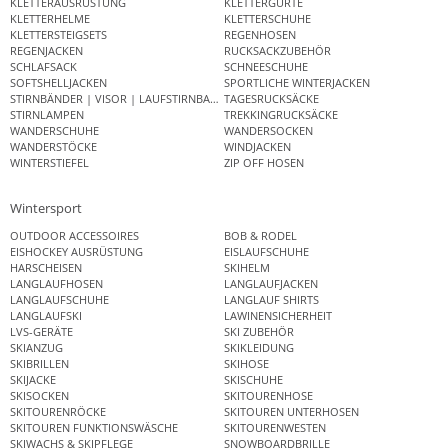
KLETTERAUSRÜSTUNG
KLETTERGURTE
KLETTERHELME
KLETTERSCHUHE
KLETTERSTEIGSETS
REGENHOSEN
REGENJACKEN
RUCKSACKZUBEHÖR
SCHLAFSACK
SCHNEESCHUHE
SOFTSHELLJACKEN
SPORTLICHE WINTERJACKEN
STIRNBÄNDER | VISOR | LAUFSTIRNBAND
TAGESRUCKSÄCKE
STIRNLAMPEN
TREKKINGRUCKSÄCKE
WANDERSCHUHE
WANDERSOCKEN
WANDERSTÖCKE
WINDJACKEN
WINTERSTIEFEL
ZIP OFF HOSEN
Wintersport
OUTDOOR ACCESSOIRES
BOB & RODEL
EISHOCKEY AUSRÜSTUNG
EISLAUFSCHUHE
HARSCHEISEN
SKIHELM
LANGLAUFHOSEN
LANGLAUFJACKEN
LANGLAUFSCHUHE
LANGLAUF SHIRTS
LANGLAUFSKI
LAWINENSICHERHEIT
LVS-GERÄTE
SKI ZUBEHÖR
SKIANZUG
SKIKLEIDUNG
SKIBRILLEN
SKIHOSE
SKIJACKE
SKISCHUHE
SKISOCKEN
SKITOURENHOSE
SKITOURENRÖCKE
SKITOUREN UNTERHOSEN
SKITOUREN FUNKTIONSWÄSCHE
SKITOURENWESTEN
SKIWACHS & SKIPFLEGE
SNOWBOARDBRILLE