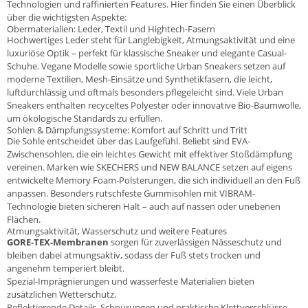
Technologien und raffinierten Features. Hier finden Sie einen Überblick
über die wichtigsten Aspekte:
Obermaterialien: Leder, Textil und Hightech-Fasern
Hochwertiges Leder steht für Langlebigkeit, Atmungsaktivität und eine
luxuriöse Optik – perfekt für klassische Sneaker und elegante Casual-
Schuhe. Vegane Modelle sowie sportliche Urban Sneakers setzen auf
moderne Textilien, Mesh-Einsätze und Synthetikfasern, die leicht,
luftdurchlässig und oftmals besonders pflegeleicht sind. Viele Urban
Sneakers enthalten recyceltes Polyester oder innovative Bio-Baumwolle,
um ökologische Standards zu erfüllen.
Sohlen & Dämpfungssysteme: Komfort auf Schritt und Tritt
Die Sohle entscheidet über das Laufgefühl. Beliebt sind EVA-
Zwischensohlen, die ein leichtes Gewicht mit effektiver Stoßdämpfung
vereinen. Marken wie SKECHERS und NEW BALANCE setzen auf eigens
entwickelte Memory Foam-Polsterungen, die sich individuell an den Fuß
anpassen. Besonders rutschfeste Gummisohlen mit VIBRAM-
Technologie bieten sicheren Halt – auch auf nassen oder unebenen
Flächen.
Atmungsaktivität, Wasserschutz und weitere Features
GORE-TEX-Membranen
sorgen für zuverlässigen Nässeschutz und
bleiben dabei atmungsaktiv, sodass der Fuß stets trocken und
angenehm temperiert bleibt.
Spezial-Imprägnierungen und wasserfeste Materialien bieten
zusätzlichen Wetterschutz.
Reflektierende Details, Schnürungen und praktische Klettverschlüsse