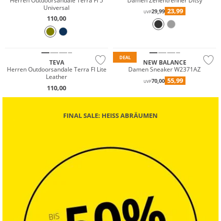
Herren Outdoorsandale Terra FI 5
Damen Zehentrenner Ditsy
Universal
23,99
29,99
UVP
110,00
DEAL
TEVA
NEW BALANCE
Herren Outdoorsandale Terra FI Lite
Damen Sneaker W2371AZ
Leather
55,99
70,00
UVP
110,00
FINAL SALE: HEISS ABRÄUMEN