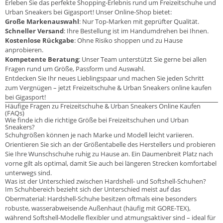
Erleben Sie das perfekte Shopping-Erlebnis rund um Freizeitschuhe und
Urban Sneakers bei Gigasport! Unser Online-Shop bietet:
Große Markenauswahl
: Nur Top-Marken mit geprüfter Qualität.
Schneller Versand
: Ihre Bestellung ist im Handumdrehen bei Ihnen.
Kostenlose Rückgabe
: Ohne Risiko shoppen und zu Hause
anprobieren.
Kompetente Beratung
: Unser Team unterstützt Sie gerne bei allen
Fragen rund um Größe, Passform und Auswahl.
Entdecken Sie Ihr neues Lieblingspaar und machen Sie jeden Schritt
zum Vergnügen – jetzt Freizeitschuhe & Urban Sneakers online kaufen
bei Gigasport!
Häufige Fragen zu Freizeitschuhe & Urban Sneakers Online Kaufen
(FAQs)
Wie finde ich die richtige Größe bei Freizeitschuhen und Urban
Sneakers?
Schuhgrößen können je nach Marke und Modell leicht variieren.
Orientieren Sie sich an der Größentabelle des Herstellers und probieren
Sie Ihre Wunschschuhe ruhig zu Hause an. Ein Daumenbreit Platz nach
vorne gilt als optimal, damit Sie auch bei längeren Strecken komfortabel
unterwegs sind.
Was ist der Unterschied zwischen Hardshell- und Softshell-Schuhen?
Im Schuhbereich bezieht sich der Unterschied meist auf das
Obermaterial: Hardshell-Schuhe besitzen oftmals eine besonders
robuste, wasserabweisende Außenhaut (häufig mit GORE-TEX),
während Softshell-Modelle flexibler und atmungsaktiver sind – ideal für