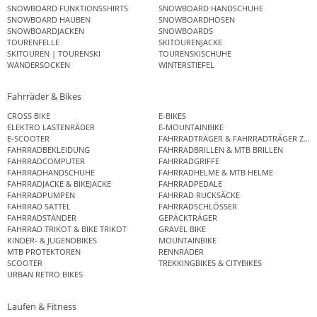
SNOWBOARD FUNKTIONSSHIRTS
SNOWBOARD HANDSCHUHE
SNOWBOARD HAUBEN
SNOWBOARDHOSEN
SNOWBOARDJACKEN
SNOWBOARDS
TOURENFELLE
SKITOURENJACKE
SKITOUREN | TOURENSKI
TOURENSKISCHUHE
WANDERSOCKEN
WINTERSTIEFEL
Fahrräder & Bikes
CROSS BIKE
E-BIKES
ELEKTRO LASTENRÄDER
E-MOUNTAINBIKE
E-SCOOTER
FAHRRADTRÄGER & FAHRRADTRÄGER ZUB
FAHRRADBEKLEIDUNG
FAHRRADBRILLEN & MTB BRILLEN
FAHRRADCOMPUTER
FAHRRADGRIFFE
FAHRRADHANDSCHUHE
FAHRRADHELME & MTB HELME
FAHRRADJACKE & BIKEJACKE
FAHRRADPEDALE
FAHRRADPUMPEN
FAHRRAD RUCKSÄCKE
FAHRRAD SATTEL
FAHRRADSCHLÖSSER
FAHRRADSTÄNDER
GEPÄCKTRÄGER
FAHRRAD TRIKOT & BIKE TRIKOT
GRAVEL BIKE
KINDER- & JUGENDBIKES
MOUNTAINBIKE
MTB PROTEKTOREN
RENNRÄDER
SCOOTER
TREKKINGBIKES & CITYBIKES
URBAN RETRO BIKES
Laufen & Fitness