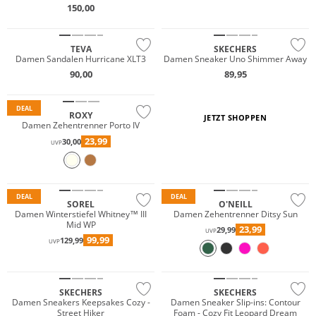
150,00
TEVA
SKECHERS
Damen Sandalen Hurricane XLT3
Damen Sneaker Uno Shimmer Away
90,00
89,95
DEAL
ROXY
JETZT SHOPPEN
Damen Zehentrenner Porto IV
23,99
30,00
UVP
Wasserfest
DEAL
DEAL
SOREL
O'NEILL
Damen Winterstiefel Whitney™ III
Damen Zehentrenner Ditsy Sun
Mid WP
23,99
29,99
UVP
99,99
129,99
UVP
NEU
NEU
SKECHERS
SKECHERS
Damen Sneakers Keepsakes Cozy -
Damen Sneaker Slip-ins: Contour
Street Hiker
Foam - Cozy Fit Leopard Dream