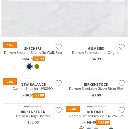
.
Preis & Wert
Nachhaltig
DEAL
SKECHERS
GUMBIES
Damen Sneaker Slip-In Go Walk Flex
Damen Zehentrenner Original
67,99
34,99
84,99
UVP
DEAL
NEW BALANCE
BIRKENSTOCK
Damen Sneaker U4084OJ
Damen Sandalen Gizeh Birko-Flor
Vibram®
63,99
90,00
80,00
UVP
Nachhaltig
DEAL
BIRKENSTOCK
DOLOMITE
Damen Clogs Boston
Damen Freizeitschuhe 54 Low Evo
155,00
103,99
149,95
UVP