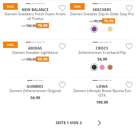
DEAL
DEAL
NEW BALANCE
SKECHERS
Damen Sneakers Fresh Foam Arishi
Damen Sneaker Slip-In Glide Step Pro
v4 Tiralux
79,99
99,99
UVP
79,99
100,00
UVP
DEAL
ADIDAS
CROCS
Damen Sneaker Lightblaze
Zehentrenner Crocband Flip
69,99
34,99
100,00
UVP
Wasserfest
Nachhaltig
GORE-TEX
GUMBIES
LOWA
Damen Zehentrenner Original
Damen Lifestyle Boots Barina Evo
GTX
34,99
199,99
SEITE 1 VON 2