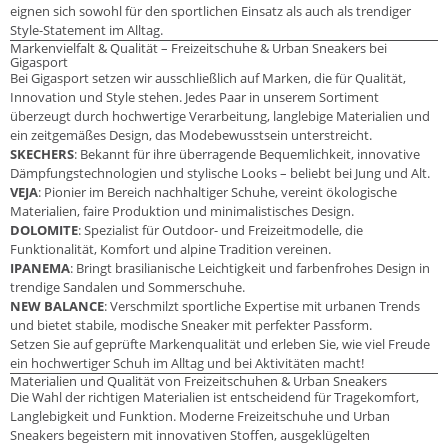
eignen sich sowohl für den sportlichen Einsatz als auch als trendiger
Style-Statement im Alltag.
Markenvielfalt & Qualität – Freizeitschuhe & Urban Sneakers bei
Gigasport
Bei Gigasport setzen wir ausschließlich auf Marken, die für Qualität,
Innovation und Style stehen. Jedes Paar in unserem Sortiment
überzeugt durch hochwertige Verarbeitung, langlebige Materialien und
ein zeitgemäßes Design, das Modebewusstsein unterstreicht.
SKECHERS
: Bekannt für ihre überragende Bequemlichkeit, innovative
Dämpfungstechnologien und stylische Looks – beliebt bei Jung und Alt.
VEJA
: Pionier im Bereich nachhaltiger Schuhe, vereint ökologische
Materialien, faire Produktion und minimalistisches Design.
DOLOMITE
: Spezialist für Outdoor- und Freizeitmodelle, die
Funktionalität, Komfort und alpine Tradition vereinen.
IPANEMA
: Bringt brasilianische Leichtigkeit und farbenfrohes Design in
trendige Sandalen und Sommerschuhe.
NEW BALANCE
: Verschmilzt sportliche Expertise mit urbanen Trends
und bietet stabile, modische Sneaker mit perfekter Passform.
Setzen Sie auf geprüfte Markenqualität und erleben Sie, wie viel Freude
ein hochwertiger Schuh im Alltag und bei Aktivitäten macht!
Materialien und Qualität von Freizeitschuhen & Urban Sneakers
Die Wahl der richtigen Materialien ist entscheidend für Tragekomfort,
Langlebigkeit und Funktion. Moderne Freizeitschuhe und Urban
Sneakers begeistern mit innovativen Stoffen, ausgeklügelten