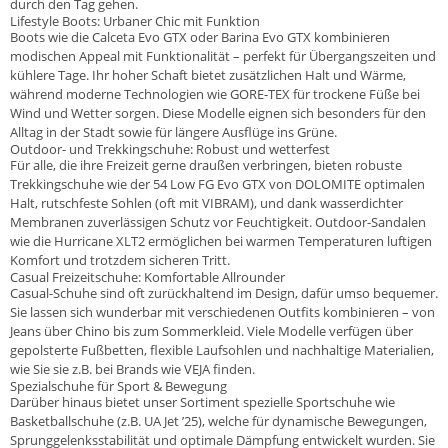
durch den Tag gehen.
Lifestyle Boots: Urbaner Chic mit Funktion
Boots wie die Calceta Evo GTX oder Barina Evo GTX kombinieren
modischen Appeal mit Funktionalität – perfekt für Übergangszeiten und
kühlere Tage. Ihr hoher Schaft bietet zusätzlichen Halt und Wärme,
während moderne Technologien wie GORE-TEX für trockene Füße bei
Wind und Wetter sorgen. Diese Modelle eignen sich besonders für den
Alltag in der Stadt sowie für längere Ausflüge ins Grüne.
Outdoor- und Trekkingschuhe: Robust und wetterfest
Für alle, die ihre Freizeit gerne draußen verbringen, bieten robuste
Trekkingschuhe wie der 54 Low FG Evo GTX von DOLOMITE optimalen
Halt, rutschfeste Sohlen (oft mit VIBRAM), und dank wasserdichter
Membranen zuverlässigen Schutz vor Feuchtigkeit. Outdoor-Sandalen
wie die Hurricane XLT2 ermöglichen bei warmen Temperaturen luftigen
Komfort und trotzdem sicheren Tritt.
Casual Freizeitschuhe: Komfortable Allrounder
Casual-Schuhe sind oft zurückhaltend im Design, dafür umso bequemer.
Sie lassen sich wunderbar mit verschiedenen Outfits kombinieren – von
Jeans über Chino bis zum Sommerkleid. Viele Modelle verfügen über
gepolsterte Fußbetten, flexible Laufsohlen und nachhaltige Materialien,
wie Sie sie z.B. bei Brands wie VEJA finden.
Spezialschuhe für Sport & Bewegung
Darüber hinaus bietet unser Sortiment spezielle Sportschuhe wie
Basketballschuhe (z.B. UA Jet ’25), welche für dynamische Bewegungen,
Sprunggelenksstabilität und optimale Dämpfung entwickelt wurden. Sie