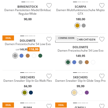
BIRKENSTOCK
SCARPA
Damen Pantoletten Madid Birkibuc
Damen Multifunktionsschuhe Mojito
Regular/Wide
GTX
90,00
180,00
Vibram®
Vibram®
Nachhaltig
Nachhaltig
DEAL
COMING SOON
BENACHRICHTIGEN
DOLOMITE
Damen Freizeitschuhe 54 Low Evo
DOLOMITE
118,99
149,95
Damen Freizeitschuhe 54 Low Evo
UVP
149,95
NEU
Must have
NEU
SKECHERS
SKECHERS
Damen Sneaker Slip-In Go Walk Flex
Damen Sneaker Slip-In Glide Step Pro
84,99
99,99
DEAL
DEAL
PUMA
O'NEILL