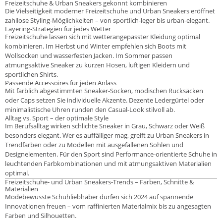
Freizeitschuhe & Urban Sneakers gekonnt kombinieren
Die Vielseitigkeit moderner Freizeitschuhe und Urban Sneakers eröffnet
zahllose Styling-Möglichkeiten – von sportlich-leger bis urban-elegant.
Layering-Strategien für jedes Wetter
Freizeitschuhe lassen sich mit wetterangepasster Kleidung optimal
kombinieren. Im Herbst und Winter empfehlen sich Boots mit
Wollsocken und wasserfesten Jacken. Im Sommer passen
atmungsaktive Sneaker zu kurzen Hosen, luftigen Kleidern und
sportlichen Shirts.
Passende Accessoires für jeden Anlass
Mit farblich abgestimmten Sneaker-Socken, modischen Rucksäcken
oder Caps setzen Sie individuelle Akzente. Dezente Ledergürtel oder
minimalistische Uhren runden den Casual-Look stilvoll ab.
Alltag vs. Sport – der optimale Style
Im Berufsalltag wirken schlichte Sneaker in Grau, Schwarz oder Weiß
besonders elegant. Wer es auffälliger mag, greift zu Urban Sneakers in
Trendfarben oder zu Modellen mit ausgefallenen Sohlen und
Designelementen. Für den Sport sind Performance-orientierte Schuhe in
leuchtenden Farbkombinationen und mit atmungsaktiven Materialien
optimal.
Freizeitschuhe- und Urban Sneakers-Trends – Farben, Schnitte &
Materialien
Modebewusste Schuhliebhaber dürfen sich 2024 auf spannende
Innovationen freuen – vom raffinierten Materialmix bis zu angesagten
Farben und Silhouetten.