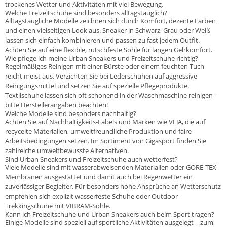
trockenes Wetter und Aktivitäten mit viel Bewegung.
Welche Freizeitschuhe sind besonders alltagstauglich?
Alltagstaugliche Modelle zeichnen sich durch Komfort, dezente Farben
und einen vielseitigen Look aus. Sneaker in Schwarz, Grau oder Weiß
lassen sich einfach kombinieren und passen zu fast jedem Outfit.
Achten Sie auf eine flexible, rutschfeste Sohle für langen Gehkomfort.
Wie pflege ich meine Urban Sneakers und Freizeitschuhe richtig?
Regelmäßiges Reinigen mit einer Bürste oder einem feuchten Tuch
reicht meist aus. Verzichten Sie bei Lederschuhen auf aggressive
Reinigungsmittel und setzen Sie auf spezielle Pflegeprodukte.
Textilschuhe lassen sich oft schonend in der Waschmaschine reinigen –
bitte Herstellerangaben beachten!
Welche Modelle sind besonders nachhaltig?
Achten Sie auf Nachhaltigkeits-Labels und Marken wie VEJA, die auf
recycelte Materialien, umweltfreundliche Produktion und faire
Arbeitsbedingungen setzen. Im Sortiment von Gigasport finden Sie
zahlreiche umweltbewusste Alternativen.
Sind Urban Sneakers und Freizeitschuhe auch wetterfest?
Viele Modelle sind mit wasserabweisenden Materialien oder GORE-TEX-
Membranen ausgestattet und damit auch bei Regenwetter ein
zuverlässiger Begleiter. Für besonders hohe Ansprüche an Wetterschutz
empfehlen sich explizit wasserfeste Schuhe oder Outdoor-
Trekkingschuhe mit VIBRAM-Sohle.
Kann ich Freizeitschuhe und Urban Sneakers auch beim Sport tragen?
Einige Modelle sind speziell auf sportliche Aktivitäten ausgelegt – zum