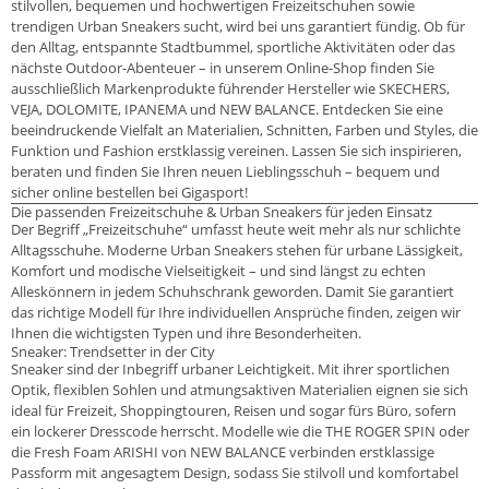
stilvollen, bequemen und hochwertigen Freizeitschuhen sowie
trendigen Urban Sneakers sucht, wird bei uns garantiert fündig. Ob für
den Alltag, entspannte Stadtbummel, sportliche Aktivitäten oder das
nächste Outdoor-Abenteuer – in unserem Online-Shop finden Sie
ausschließlich Markenprodukte führender Hersteller wie SKECHERS,
VEJA, DOLOMITE, IPANEMA und NEW BALANCE. Entdecken Sie eine
beeindruckende Vielfalt an Materialien, Schnitten, Farben und Styles, die
Funktion und Fashion erstklassig vereinen. Lassen Sie sich inspirieren,
beraten und finden Sie Ihren neuen Lieblingsschuh – bequem und
sicher online bestellen bei Gigasport!
Die passenden Freizeitschuhe & Urban Sneakers für jeden Einsatz
Der Begriff „Freizeitschuhe“ umfasst heute weit mehr als nur schlichte
Alltagsschuhe. Moderne Urban Sneakers stehen für urbane Lässigkeit,
Komfort und modische Vielseitigkeit – und sind längst zu echten
Alleskönnern in jedem Schuhschrank geworden. Damit Sie garantiert
das richtige Modell für Ihre individuellen Ansprüche finden, zeigen wir
Ihnen die wichtigsten Typen und ihre Besonderheiten.
Sneaker: Trendsetter in der City
Sneaker sind der Inbegriff urbaner Leichtigkeit. Mit ihrer sportlichen
Optik, flexiblen Sohlen und atmungsaktiven Materialien eignen sie sich
ideal für Freizeit, Shoppingtouren, Reisen und sogar fürs Büro, sofern
ein lockerer Dresscode herrscht. Modelle wie die THE ROGER SPIN oder
die Fresh Foam ARISHI von NEW BALANCE verbinden erstklassige
Passform mit angesagtem Design, sodass Sie stilvoll und komfortabel