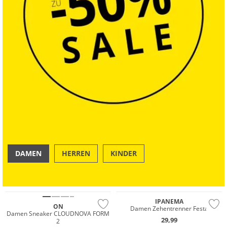
DAMEN
HERREN
KINDER
OUTDOOR
SWIM & BEACH
Nachhaltig
IPANEMA
ON
Damen Zehentrenner Festa
Damen Sneaker CLOUDNOVA FORM
29,99
2