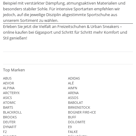
Beispiel mit verstärkter Dämpfung, atmungsaktiven Materialien und
besonders stabiler Sohle. Für intensive Sportarten empfehlen wir
jedoch, auf die jeweilige Disziplin abgestimmte Sportschuhe aus
unserem Sortiment zu wählen.
Erleben Sie jetzt die Vielfalt an Freizeitschuhen & Urban Sneakers –
online kaufen bei Gigasport und Schritt für Schritt mehr Komfort und
Stil genießen!
Top Marken
ABUS
ADIDAS
AEVOR
ALÉ
ALPINA
AIM'N
ARC'TERYX
ARENA
ASICS
ASSOS
ATOMIC
BABOLAT
BARTS
BIRKENSTOCK
BLACKROLL
BOGNER FIRE+ICE
BROOKS
BUFF
DEUTER
DOLOMITE
DYNAFIT
E9
F2
FALKE