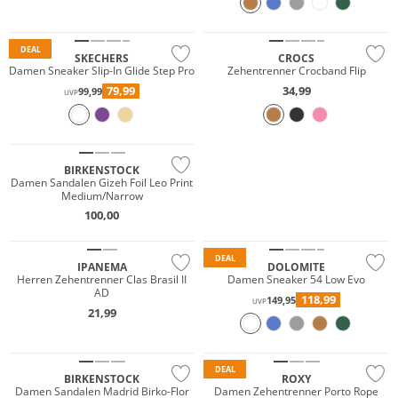
Preis & Wert
DEAL
SKECHERS
CROCS
Damen Sneaker Slip-In Glide Step Pro
Zehentrenner Crocband Flip
79,99
34,99
99,99
UVP
NEU
BIRKENSTOCK
JETZT ENTDECKEN
Damen Sandalen Gizeh Foil Leo Print
Medium/Narrow
Vibram®
100,00
Nachhaltig
Nachhaltig
DEAL
IPANEMA
DOLOMITE
Herren Zehentrenner Clas Brasil II
Damen Sneaker 54 Low Evo
AD
118,99
149,95
UVP
21,99
DEAL
BIRKENSTOCK
ROXY
Damen Sandalen Madrid Birko-Flor
Damen Zehentrenner Porto Rope