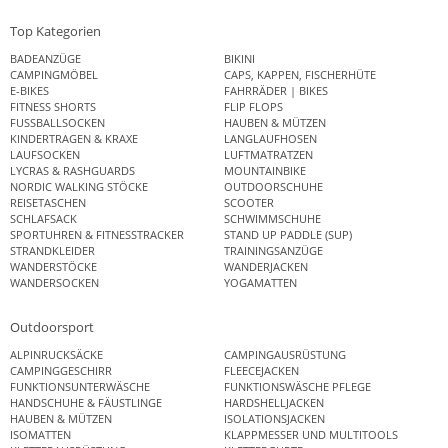
Top Kategorien
BADEANZÜGE
BIKINI
CAMPINGMÖBEL
CAPS, KAPPEN, FISCHERHÜTE
E-BIKES
FAHRRÄDER | BIKES
FITNESS SHORTS
FLIP FLOPS
FUSSBALLSOCKEN
HAUBEN & MÜTZEN
KINDERTRAGEN & KRAXE
LANGLAUFHOSEN
LAUFSOCKEN
LUFTMATRATZEN
LYCRAS & RASHGUARDS
MOUNTAINBIKE
NORDIC WALKING STÖCKE
OUTDOORSCHUHE
REISETASCHEN
SCOOTER
SCHLAFSACK
SCHWIMMSCHUHE
SPORTUHREN & FITNESSTRACKER
STAND UP PADDLE (SUP)
STRANDKLEIDER
TRAININGSANZÜGE
WANDERSTÖCKE
WANDERJACKEN
WANDERSOCKEN
YOGAMATTEN
Outdoorsport
ALPINRUCKSÄCKE
CAMPINGAUSRÜSTUNG
CAMPINGGESCHIRR
FLEECEJACKEN
FUNKTIONSUNTERWÄSCHE
FUNKTIONSWÄSCHE PFLEGE
HANDSCHUHE & FÄUSTLINGE
HARDSHELLJACKEN
HAUBEN & MÜTZEN
ISOLATIONSJACKEN
ISOMATTEN
KLAPPMESSER UND MULTITOOLS