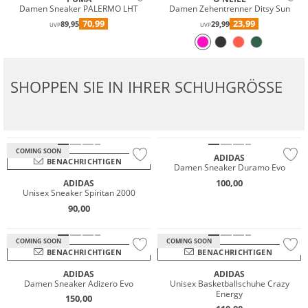
Damen Sneaker PALERMO LHT
Damen Zehentrenner Ditsy Sun
70,99
23,99
89,95
29,99
UVP
UVP
SHOPPEN SIE IN IHRER SCHUHGRÖSSE
Preis & Wert
NEU
COMING SOON
ADIDAS
BENACHRICHTIGEN
Damen Sneaker Duramo Evo
100,00
ADIDAS
Unisex Sneaker Spiritan 2000
90,00
COMING SOON
COMING SOON
BENACHRICHTIGEN
BENACHRICHTIGEN
ADIDAS
ADIDAS
Damen Sneaker Adizero Evo
Unisex Basketballschuhe Crazy
Energy
150,00