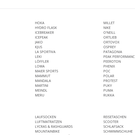
HOKA
MILLET
HYDRO FLASK
NIKE
ICEBREAKER
O'NEILL
ICEPEAK
ORTLIEB
JAKO
ORTOVOX
KJUS
OSPREY
LA SPORTIVA
PATAGONIA
LEKI
PEAK PERFORMANC
LÖFFLER
PEEROTON
LOWA
PHENIX
MAIER SPORTS
POC
MAMMUT
POLAR
MANDALA
PROTEST
MARTINI
PUKY
MEINDL
PUMA
MERU
RUKKA
LAUFSOCKEN
REISETASCHEN
LUFTMATRATZEN
SCOOTER
LYCRAS & RASHGUARDS
SCHLAFSACK
MOUNTAINBIKE
SCHWIMMSCHUHE