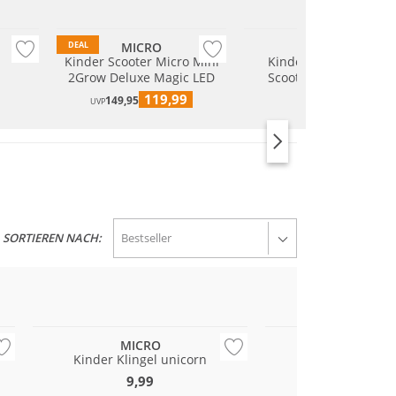
MICRO
MICRO
DEAL
Kinder Scooter Micro Mini
Kinder Scooter Helm
2Grow Deluxe Magic LED
Scootersaurus 3D V2
119,99
64,99
149,95
UVP
SORTIEREN NACH:
MICRO
MICRO
Kinder Klingel unicorn
Scooter Spi
9,99
114,99