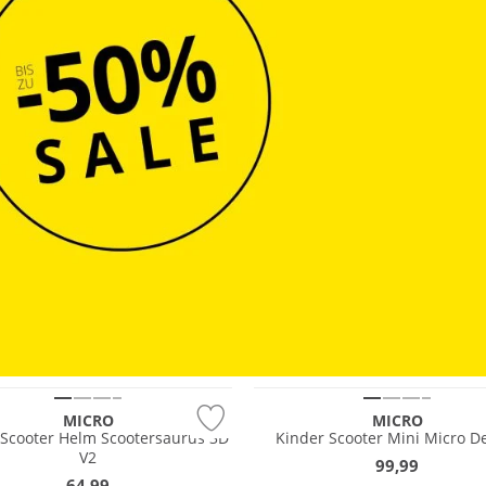
OUTDOOR
MICRO
MICRO
 Scooter Helm Scootersaurus 3D
Kinder Scooter Mini Micro D
V2
99,99
64,99