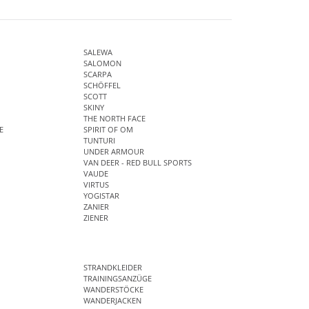
SALEWA
SALOMON
SCARPA
SCHÖFFEL
SCOTT
SKINY
THE NORTH FACE
E
SPIRIT OF OM
TUNTURI
UNDER ARMOUR
VAN DEER - RED BULL SPORTS
VAUDE
VIRTUS
YOGISTAR
ZANIER
ZIENER
STRANDKLEIDER
TRAININGSANZÜGE
WANDERSTÖCKE
WANDERJACKEN