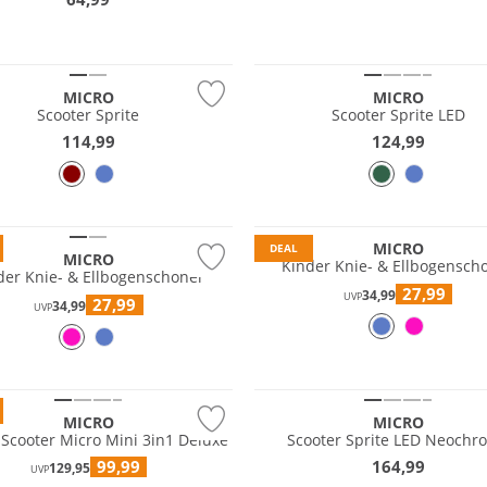
MICRO
MICRO
Scooter Sprite
Scooter Sprite LED
114,99
124,99
MICRO
DEAL
MICRO
Kinder Knie- & Ellbogensch
der Knie- & Ellbogenschoner
27,99
34,99
UVP
27,99
34,99
UVP
MICRO
MICRO
 Scooter Micro Mini 3in1 Deluxe
Scooter Sprite LED Neochr
99,99
164,99
129,95
UVP