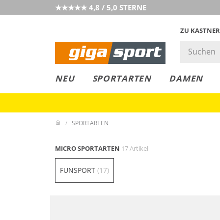
★★★★★ 4,8 / 5,0 STERNE
ZU KASTNER
GIGAGREEN
GIGASTYLE
FAHRRAD­
CLICK &
CLICK &
NEU
SPORTARTEN
DAMEN
LEASING
COLLECT
RESERVE
SPORTARTEN
MICRO SPORTARTEN
17 Artikel
FUNSPORT
(17)