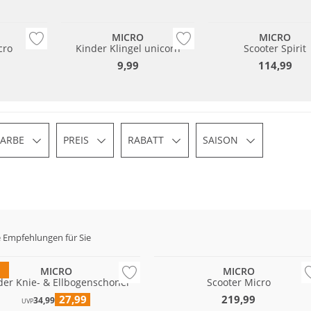
MICRO
MICRO
cro
Kinder Klingel unicorn
Scooter Spirit
9,99
114,99
FARBE
PREIS
RABATT
SAISON
 Empfehlungen für Sie
MICRO
MICRO
der Knie- & Ellbogenschoner
Scooter Micro
27,99
219,99
34,99
UVP