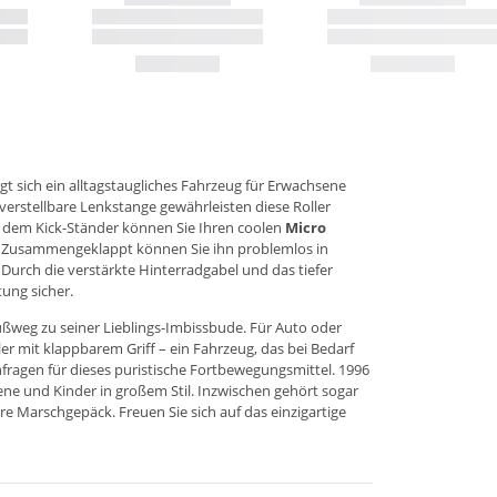
gt sich ein alltagstaugliches Fahrzeug für Erwachsene
erstellbare Lenkstange gewährleisten diese Roller
 dem Kick-Ständer können Sie Ihren coolen
Micro
el. Zusammengeklappt können Sie ihn problemlos in
Durch die verstärkte Hinterradgabel und das tiefer
ung sicher.
ußweg zu seiner Lieblings-Imbissbude. Für Auto oder
r mit klappbarem Griff – ein Fahrzeug, das bei Bedarf
ragen für dieses puristische Fortbewegungsmittel. 1996
ene und Kinder in großem Stil. Inzwischen gehört sogar
re Marschgepäck. Freuen Sie sich auf das einzigartige