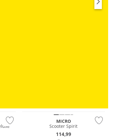
SWIM & BEACH
RUN
MICRO
eluxe
Scooter Spirit
114,99