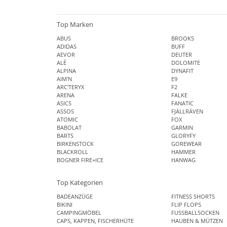
Top Marken
ABUS
BROOKS
ADIDAS
BUFF
AEVOR
DEUTER
ALÉ
DOLOMITE
ALPINA
DYNAFIT
AIM'N
E9
ARC'TERYX
F2
ARENA
FALKE
ASICS
FANATIC
ASSOS
FJÄLLRÄVEN
ATOMIC
FOX
BABOLAT
GARMIN
BARTS
GLORYFY
BIRKENSTOCK
GOREWEAR
BLACKROLL
HAMMER
BOGNER FIRE+ICE
HANWAG
Top Kategorien
BADEANZÜGE
FITNESS SHORTS
BIKINI
FLIP FLOPS
CAMPINGMÖBEL
FUSSBALLSOCKEN
CAPS, KAPPEN, FISCHERHÜTE
HAUBEN & MÜTZEN