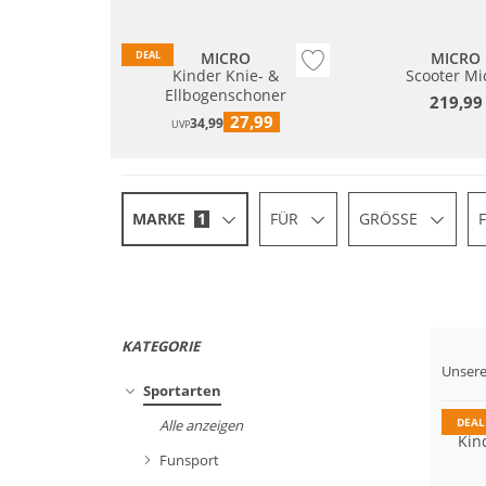
MICRO
MICRO
DEAL
Kinder Knie- &
Scooter Mi
Ellbogenschoner
219,99
27,99
34,99
UVP
MARKE
1
FÜR
GRÖSSE
KATEGORIE
Unsere
Sportarten
DEAL
Alle anzeigen
Kin
Funsport