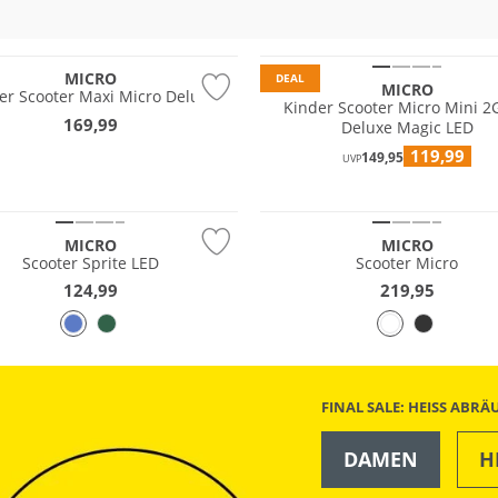
MICRO
DEAL
MICRO
er Scooter Maxi Micro Deluxe
Kinder Scooter Micro Mini 
169,99
Deluxe Magic LED
119,99
149,95
UVP
MICRO
MICRO
Scooter Sprite LED
Scooter Micro
124,99
219,95
FINAL SALE: HEISS ABR
DAMEN
H