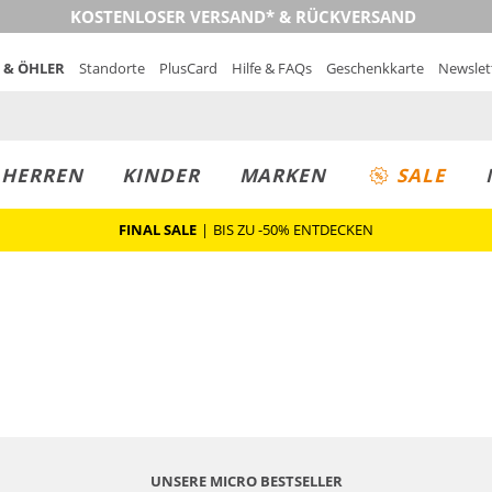
KOSTENLOSER VERSAND* & RÜCKVERSAND
 & ÖHLER
Standorte
PlusCard
Hilfe & FAQs
Geschenkkarte
Newslet
MUST-HAVE
PREIS & WERT
SALE
HERREN
KINDER
MARKEN
SALE
FINAL SALE
|
BIS ZU -50% ENTDECKEN
UNSERE MICRO BESTSELLER