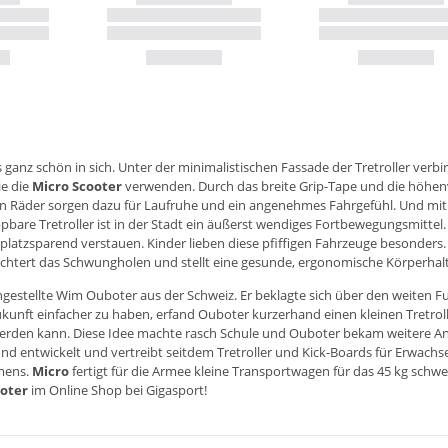
ganz schön in sich. Unter der minimalistischen Fassade der Tretroller verbir
ie die
Micro Scooter
verwenden. Durch das breite Grip-Tape und die höhenv
n Räder sorgen dazu für Laufruhe und ein angenehmes Fahrgefühl. Und mit
ppbare Tretroller ist in der Stadt ein äußerst wendiges Fortbewegungsmitt
atzsparend verstauen. Kinder lieben diese pfiffigen Fahrzeuge besonders. 
leichtert das Schwungholen und stellt eine gesunde, ergonomische Körperhalt
gestellte Wim Ouboter aus der Schweiz. Er beklagte sich über den weiten F
kunft einfacher zu haben, erfand Ouboter kurzerhand einen kleinen Tretrolle
werden kann. Diese Idee machte rasch Schule und Ouboter bekam weitere Anf
nd entwickelt und vertreibt seitdem Tretroller und Kick-Boards für Erwachs
mens.
Micro
fertigt für die Armee kleine Transportwagen für das 45 kg schwe
ooter
im Online Shop bei Gigasport!