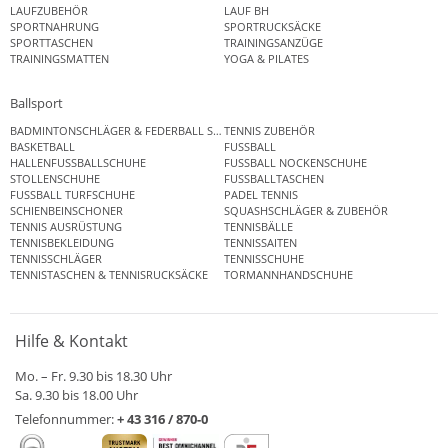
LAUFZUBEHÖR
LAUF BH
SPORTNAHRUNG
SPORTRUCKSÄCKE
SPORTTASCHEN
TRAININGSANZÜGE
TRAININGSMATTEN
YOGA & PILATES
Ballsport
BADMINTONSCHLÄGER & FEDERBALL SETS
TENNIS ZUBEHÖR
BASKETBALL
FUSSBALL
HALLENFUSSBALLSCHUHE
FUSSBALL NOCKENSCHUHE
STOLLENSCHUHE
FUSSBALLTASCHEN
FUSSBALL TURFSCHUHE
PADEL TENNIS
SCHIENBEINSCHONER
SQUASHSCHLÄGER & ZUBEHÖR
TENNIS AUSRÜSTUNG
TENNISBÄLLE
TENNISBEKLEIDUNG
TENNISSAITEN
TENNISSCHLÄGER
TENNISSCHUHE
TENNISTASCHEN & TENNISRUCKSÄCKE
TORMANNHANDSCHUHE
Hilfe & Kontakt
Mo. – Fr. 9.30 bis 18.30 Uhr
Sa. 9.30 bis 18.00 Uhr
Telefonnummer:
+ 43 316 / 870-0