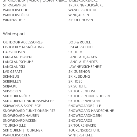
STIRNBÄNDER | VISOR | LAUFSTIRNBAND
TAGESRUCKSÄCKE
STIRNLAMPEN
TREKKINGRUCKSÄCKE
WANDERSCHUHE
WANDERSOCKEN
WANDERSTÖCKE
WINDJACKEN
WINTERSTIEFEL
ZIP OFF HOSEN
Wintersport
OUTDOOR ACCESSOIRES
BOB & RODEL
EISHOCKEY AUSRÜSTUNG
EISLAUFSCHUHE
HARSCHEISEN
SKIHELM
LANGLAUFHOSEN
LANGLAUFJACKEN
LANGLAUFSCHUHE
LANGLAUF SHIRTS
LANGLAUFSKI
LAWINENSICHERHEIT
LVS-GERÄTE
SKI ZUBEHÖR
SKIANZUG
SKIKLEIDUNG
SKIBRILLEN
SKIHOSE
SKIJACKE
SKISCHUHE
SKISOCKEN
SKITOURENHOSE
SKITOURENRÖCKE
SKITOUREN UNTERHOSEN
SKITOUREN FUNKTIONSWÄSCHE
SKITOURENWESTEN
SKIWACHS & SKIPFLEGE
SNOWBOARDBRILLE
SNOWBOARD FUNKTIONSSHIRTS
SNOWBOARD HANDSCHUHE
SNOWBOARD HAUBEN
SNOWBOARDHOSEN
SNOWBOARDJACKEN
SNOWBOARDS
TOURENFELLE
SKITOURENJACKE
SKITOUREN | TOURENSKI
TOURENSKISCHUHE
WANDERSOCKEN
WINTERSTIEFEL