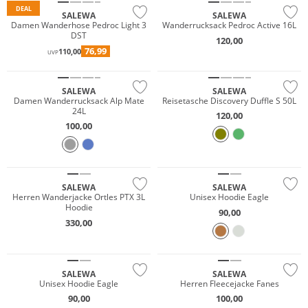
DEAL
SALEWA
SALEWA
Damen Wanderhose Pedroc Light 3
Wanderrucksack Pedroc Active 16L
DST
120,00
76,99
110,00
UVP
SALEWA
SALEWA
Damen Wanderrucksack Alp Mate
Reisetasche Discovery Duffle S 50L
24L
120,00
NEU
100,00
Wasserfest
NEU
Nachhaltig
Nachhaltig
SALEWA
SALEWA
Herren Wanderjacke Ortles PTX 3L
Unisex Hoodie Eagle
Hoodie
90,00
330,00
NEU
NEU
Nachhaltig
Nachhaltig
SALEWA
SALEWA
Unisex Hoodie Eagle
Herren Fleecejacke Fanes
90,00
100,00