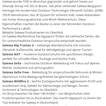
Salewa wurde 1935 in München gegründet und gehört heute zur
Oberalp Group mit Sitz in Bozen. Seit jeher verbindet Salewa Bergsport-
Heritage mit modernster Outdoor-Technologie: Vibram®-Sohlen, GORE-
TEX®-Membranen, das 3F-System für sicheren Halt, sowie Materialien
mit hoher Atmungsaktivität und Wind-/Wetterschutz. Diese
Eigenschaften machen die Marke zu einer der führenden Outdoor-
Performance Labels.
Beliebte Salewa Produktserien im Überblick
Im Salewa Markenshop bei Gigasport finden Sie zahlreiche Serien, die
für unterschiedliche Outdoor-Ansprüche entwickelt wurden:
Salewa Alp Trainer 2
– vielseitige Wanderschuhe mit robuster
Vibram®-Außensohle, ideal für Mittelgebirge und alpine Touren.
Salewa NXT
– moderne Outdoorschuhe mit sportlichem Design,
perfekt für schnelle Hikes, Zustiege und leichte Trails.
Salewa Sella
– technische Outdoor-Bekleidung mit Fokus auf alpines
Wetter, isolierend und atmungsaktiv.
Salewa Sella Free
– Bekleidung für anspruchsvolle Skitouren & Winter-
Alpinismus, hohe Bewegungsfreiheit bei gleichzeitigem Schutz.
Salewa Wildfire 2
– leichte Zustiegsschuhe mit aggressivem Profil und
exzellentem Grip, beliebt für Klettersteige und felsiges Terrain.
Sortiment & Technologien im Überblick
Im Shop erwarten Sie über 140 Artikel – von Bergschuhen über
Funktionsjacken bis zu Rucksäcken. Das macht Gigasport zu einem der
Top-Anbieter für Salewa in Deutschland.