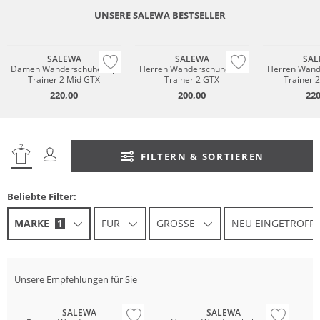
UNSERE SALEWA BESTSELLER
Vibram®
Vibram®
Vibram®
GORE-TEX
GORE-TEX
GORE-TEX
SALEWA
SALEWA
SAL
Damen Wanderschuhe Alp
Herren Wanderschuhe Alp
Herren Wand
Trainer 2 Mid GTX
Trainer 2 GTX
Trainer 
220,00
200,00
220
FILTERN & SORTIEREN
Beliebte Filter:
MARKE
1
FÜR
GRÖSSE
NEU EINGETROFF
Nachhaltig
Vibram®
Vibram®
Vi
Unsere Empfehlungen für Sie
GORE-TEX
GORE-TEX
GO
SALEWA
SALEWA