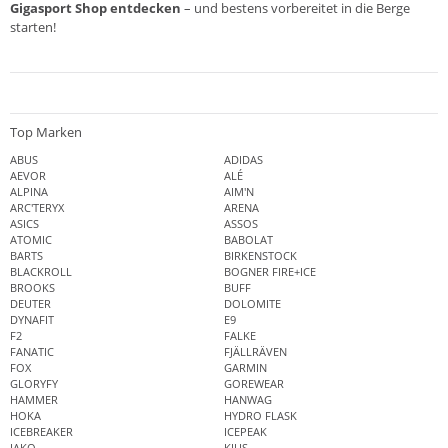
Gigasport Shop entdecken
– und bestens vorbereitet in die Berge
starten!
Top Marken
ABUS
ADIDAS
AEVOR
ALÉ
ALPINA
AIM'N
ARC'TERYX
ARENA
ASICS
ASSOS
ATOMIC
BABOLAT
BARTS
BIRKENSTOCK
BLACKROLL
BOGNER FIRE+ICE
BROOKS
BUFF
DEUTER
DOLOMITE
DYNAFIT
E9
F2
FALKE
FANATIC
FJÄLLRÄVEN
FOX
GARMIN
GLORYFY
GOREWEAR
HAMMER
HANWAG
HOKA
HYDRO FLASK
ICEBREAKER
ICEPEAK
JAKO
KJUS