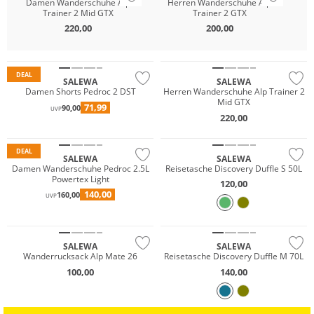
Damen Wanderschuhe Alp
Herren Wanderschuhe Alp
H
Trainer 2 Mid GTX
Trainer 2 GTX
220,00
200,00
GORE-TEX
Nachhaltig
Vibram®
DEAL
SALEWA
SALEWA
Damen Shorts Pedroc 2 DST
Herren Wanderschuhe Alp Trainer 2
Mid GTX
71,99
90,00
UVP
220,00
Preis & Wert
DEAL
SALEWA
SALEWA
Damen Wanderschuhe Pedroc 2.5L
Reisetasche Discovery Duffle S 50L
Powertex Light
120,00
140,00
160,00
UVP
SALEWA
SALEWA
Wanderrucksack Alp Mate 26
Reisetasche Discovery Duffle M 70L
100,00
140,00