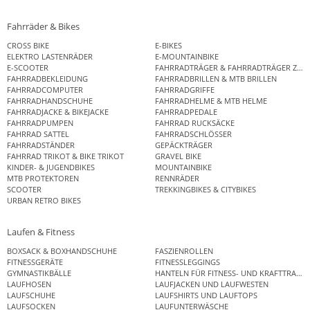
Fahrräder & Bikes
CROSS BIKE
E-BIKES
ELEKTRO LASTENRÄDER
E-MOUNTAINBIKE
E-SCOOTER
FAHRRADTRÄGER & FAHRRADTRÄGER ZUB
FAHRRADBEKLEIDUNG
FAHRRADBRILLEN & MTB BRILLEN
FAHRRADCOMPUTER
FAHRRADGRIFFE
FAHRRADHANDSCHUHE
FAHRRADHELME & MTB HELME
FAHRRADJACKE & BIKEJACKE
FAHRRADPEDALE
FAHRRADPUMPEN
FAHRRAD RUCKSÄCKE
FAHRRAD SATTEL
FAHRRADSCHLÖSSER
FAHRRADSTÄNDER
GEPÄCKTRÄGER
FAHRRAD TRIKOT & BIKE TRIKOT
GRAVEL BIKE
KINDER- & JUGENDBIKES
MOUNTAINBIKE
MTB PROTEKTOREN
RENNRÄDER
SCOOTER
TREKKINGBIKES & CITYBIKES
URBAN RETRO BIKES
Laufen & Fitness
BOXSACK & BOXHANDSCHUHE
FASZIENROLLEN
FITNESSGERÄTE
FITNESSLEGGINGS
GYMNASTIKBÄLLE
HANTELN FÜR FITNESS- UND KRAFTTRAINI
LAUFHOSEN
LAUFJACKEN UND LAUFWESTEN
LAUFSCHUHE
LAUFSHIRTS UND LAUFTOPS
LAUFSOCKEN
LAUFUNTERWÄSCHE