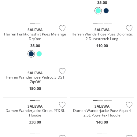
35,00
NEU
NEU
Nachhaltig
Nachhaltig
SALEWA
SALEWA
Herren Funktionsshirt Puez Melange
Herren Wanderhose Puez Dolomitic
Dry'ton
2 Durastretch Long
NEU
35,00
110,00
Must have
Nachhaltig
SALEWA
JETZT ENTDECKEN
NEU
NEU
Herren Wanderhose Pedroc 3 DST
ZipOff
Wasserfest
Wasserfest
150,00
Nachhaltig
Nachhaltig
SALEWA
SALEWA
Damen Wanderjacke Ortles PTX 3L
Damen Wanderjacke Puez Aqua 4
Hoodie
2.5L Powertex Hoodie
NEU
NEU
330,00
140,00
Nachhaltig
Nachhaltig