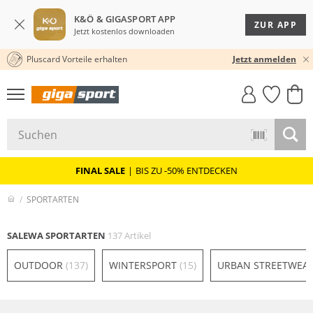
K&Ö & GIGASPORT APP
ZUR APP
Jetzt kostenlos downloaden
Pluscard Vorteile erhalten
30 TAGE RÜCKGABERECHT
Jetzt anmelden
GIGASTYLE
FAHRRAD­
CLICK &
CLICK &
MUST-HAVE
LEASING
COLLECT
RESERVE
FINAL SALE
|
BIS ZU -50% ENTDECKEN
SPORTARTEN
SALEWA SPORTARTEN
137 Artikel
OUTDOOR
(137)
WINTERSPORT
(15)
URBAN STREETWEA
Nachhaltig