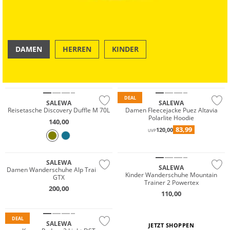
DAMEN
HERREN
KINDER
OUTDOOR
SWIM & BEACH
Nachhaltig
DEAL
SALEWA
SALEWA
Reisetasche Discovery Duffle M 70L
Damen Fleecejacke Puez Altavia
Polarlite Hoodie
140,00
83,99
120,00
GORE-TEX
UVP
Vibram®
SALEWA
SALEWA
Damen Wanderschuhe Alp Trainer 2
Kinder Wanderschuhe Mountain
GTX
Trainer 2 Powertex
200,00
110,00
Nachhaltig
DEAL
SALEWA
JETZT SHOPPEN