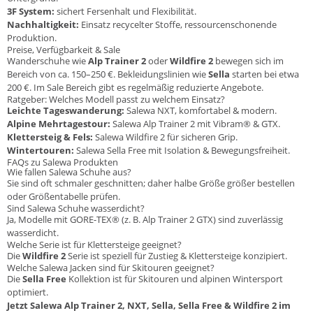
3F System:
sichert Fersenhalt und Flexibilität.
Nachhaltigkeit:
Einsatz recycelter Stoffe, ressourcenschonende
Produktion.
Preise, Verfügbarkeit & Sale
Wanderschuhe wie
Alp Trainer 2
oder
Wildfire 2
bewegen sich im
Bereich von ca. 150–250 €. Bekleidungslinien wie
Sella
starten bei etwa
200 €. Im Sale Bereich gibt es regelmäßig reduzierte Angebote.
Ratgeber: Welches Modell passt zu welchem Einsatz?
Leichte Tageswanderung:
Salewa NXT, komfortabel & modern.
Alpine Mehrtagestour:
Salewa Alp Trainer 2 mit Vibram® & GTX.
Klettersteig & Fels:
Salewa Wildfire 2 für sicheren Grip.
Wintertouren:
Salewa Sella Free mit Isolation & Bewegungsfreiheit.
FAQs zu Salewa Produkten
Wie fallen Salewa Schuhe aus?
Sie sind oft schmaler geschnitten; daher halbe Größe größer bestellen
oder Größentabelle prüfen.
Sind Salewa Schuhe wasserdicht?
Ja, Modelle mit GORE-TEX® (z. B. Alp Trainer 2 GTX) sind zuverlässig
wasserdicht.
Welche Serie ist für Klettersteige geeignet?
Die
Wildfire 2
Serie ist speziell für Zustieg & Klettersteige konzipiert.
Welche Salewa Jacken sind für Skitouren geeignet?
Die
Sella Free
Kollektion ist für Skitouren und alpinen Wintersport
optimiert.
Jetzt Salewa Alp Trainer 2, NXT, Sella, Sella Free & Wildfire 2 im