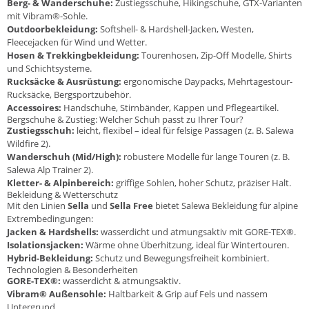
Berg- & Wanderschuhe:
Zustiegsschuhe, Hikingschuhe, GTX-Varianten
mit Vibram®-Sohle.
Outdoorbekleidung:
Softshell- & Hardshell-Jacken, Westen,
Fleecejacken für Wind und Wetter.
Hosen & Trekkingbekleidung:
Tourenhosen, Zip-Off Modelle, Shirts
und Schichtsysteme.
Rucksäcke & Ausrüstung:
ergonomische Daypacks, Mehrtagestour-
Rucksäcke, Bergsportzubehör.
Accessoires:
Handschuhe, Stirnbänder, Kappen und Pflegeartikel.
Bergschuhe & Zustieg: Welcher Schuh passt zu Ihrer Tour?
Zustiegsschuh:
leicht, flexibel – ideal für felsige Passagen (z. B. Salewa
Wildfire 2).
Wanderschuh (Mid/High):
robustere Modelle für lange Touren (z. B.
Salewa Alp Trainer 2).
Kletter- & Alpinbereich:
griffige Sohlen, hoher Schutz, präziser Halt.
Bekleidung & Wetterschutz
Mit den Linien
Sella
und
Sella Free
bietet Salewa Bekleidung für alpine
Extrembedingungen:
Jacken & Hardshells:
wasserdicht und atmungsaktiv mit GORE-TEX®.
Isolationsjacken:
Wärme ohne Überhitzung, ideal für Wintertouren.
Hybrid-Bekleidung:
Schutz und Bewegungsfreiheit kombiniert.
Technologien & Besonderheiten
GORE-TEX®:
wasserdicht & atmungsaktiv.
Vibram® Außensohle:
Haltbarkeit & Grip auf Fels und nassem
Untergrund.