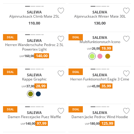
SALEWA
SALEWA
Alpinrucksack Climb Mate 25L
Alpinrucksack Winter Mate 30L
110,00
130,00
Preis & Wert
Nachhaltig
SALEWA
DEAL
DEAL
SALEWA
Multifunktionstuch Icono
Herren Wanderschuhe Pedroc 2.5L
19,99
26,00
Powertex Light
UVP
140,00
160,00
UVP
Nachhaltig
DEAL
DEAL
SALEWA
SALEWA
Kappe Graphic
Herren Funktionsshirt Eagle 3 Cime
28,99
35,99
37,00
45,00
UVP
UVP
Nachhaltig
Nachhaltig
DEAL
DEAL
SALEWA
SALEWA
Damen Fleecejacke Puez Waffle
Damen Jacke Pedroc Wind Hoodie
97,99
125,99
140,00
180,00
UVP
UVP
Nachhaltig