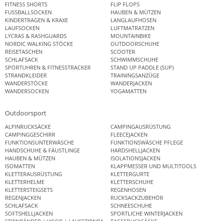
FITNESS SHORTS
FLIP FLOPS
FUSSBALLSOCKEN
HAUBEN & MÜTZEN
KINDERTRAGEN & KRAXE
LANGLAUFHOSEN
LAUFSOCKEN
LUFTMATRATZEN
LYCRAS & RASHGUARDS
MOUNTAINBIKE
NORDIC WALKING STÖCKE
OUTDOORSCHUHE
REISETASCHEN
SCOOTER
SCHLAFSACK
SCHWIMMSCHUHE
SPORTUHREN & FITNESSTRACKER
STAND UP PADDLE (SUP)
STRANDKLEIDER
TRAININGSANZÜGE
WANDERSTÖCKE
WANDERJACKEN
WANDERSOCKEN
YOGAMATTEN
Outdoorsport
ALPINRUCKSÄCKE
CAMPINGAUSRÜSTUNG
CAMPINGGESCHIRR
FLEECEJACKEN
FUNKTIONSUNTERWÄSCHE
FUNKTIONSWÄSCHE PFLEGE
HANDSCHUHE & FÄUSTLINGE
HARDSHELLJACKEN
HAUBEN & MÜTZEN
ISOLATIONSJACKEN
ISOMATTEN
KLAPPMESSER UND MULTITOOLS
KLETTERAUSRÜSTUNG
KLETTERGURTE
KLETTERHELME
KLETTERSCHUHE
KLETTERSTEIGSETS
REGENHOSEN
REGENJACKEN
RUCKSACKZUBEHÖR
SCHLAFSACK
SCHNEESCHUHE
SOFTSHELLJACKEN
SPORTLICHE WINTERJACKEN