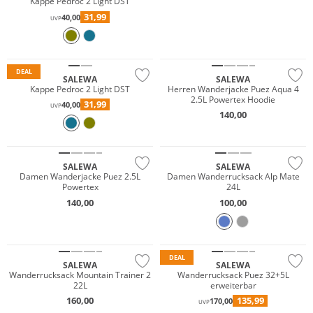
Kappe Pedroc 2 Light DST
31,99
40,00
UVP
Wasserfest
Nachhaltig
Nachhaltig
DEAL
SALEWA
SALEWA
Kappe Pedroc 2 Light DST
Herren Wanderjacke Puez Aqua 4
2.5L Powertex Hoodie
31,99
40,00
UVP
140,00
Wasserfest
SALEWA
SALEWA
Damen Wanderjacke Puez 2.5L
Damen Wanderrucksack Alp Mate
Powertex
24L
140,00
100,00
Nachhaltig
Nachhaltig
DEAL
SALEWA
SALEWA
Wanderrucksack Mountain Trainer 2
Wanderrucksack Puez 32+5L
22L
erweiterbar
160,00
135,99
170,00
UVP
Nachhaltig
Wasserfest