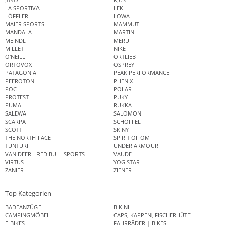
LA SPORTIVA
LEKI
LÖFFLER
LOWA
MAIER SPORTS
MAMMUT
MANDALA
MARTINI
MEINDL
MERU
MILLET
NIKE
O'NEILL
ORTLIEB
ORTOVOX
OSPREY
PATAGONIA
PEAK PERFORMANCE
PEEROTON
PHENIX
POC
POLAR
PROTEST
PUKY
PUMA
RUKKA
SALEWA
SALOMON
SCARPA
SCHÖFFEL
SCOTT
SKINY
THE NORTH FACE
SPIRIT OF OM
TUNTURI
UNDER ARMOUR
VAN DEER - RED BULL SPORTS
VAUDE
VIRTUS
YOGISTAR
ZANIER
ZIENER
Top Kategorien
BADEANZÜGE
BIKINI
CAMPINGMÖBEL
CAPS, KAPPEN, FISCHERHÜTE
E-BIKES
FAHRRÄDER | BIKES