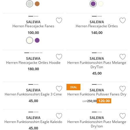
NEU
NEU
Nachhaltig
Nachhaltig
SALEWA
SALEWA
Herren Fleecejacke Fanes
Herren Fleecejacke Ortles
100,00
140,00
NEU
NEU
Nachhaltig
Nachhaltig
SALEWA
SALEWA
Herren Fleecejacke Ortles Hoodie
Herren Funktionsshirt Puez Melange
Dry’Ton
180,00
NEU
45,00
Nachhaltig
Nachhaltig
DEAL
SALEWA
SALEWA
Herren Funktionsshirt Eagle 3 Cime
Herren Funktions Pullover Fanes Dry
NEU
NEU
45,00
120,00
250,00
UVP
Nachhaltig
Nachhaltig
SALEWA
SALEWA
Herren Funktionsshirt Eagle Kaleido
Herren Funktionsshirt Puez Melange
Dry'ton
45,00