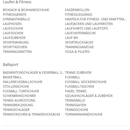
Laufen & Fitness
BOXSACK & BOXHANDSCHUHE
FASZIENROLLEN
FITNESSGERÄTE
FITNESSLEGGINGS
GYMNASTIKBÄLLE
HANTELN FÜR FITNESS- UND KRAFTTRAINI
LAUFHOSEN
LAUFJACKEN UND LAUFWESTEN
LAUFSCHUHE
LAUFSHIRTS UND LAUFTOPS
LAUFSOCKEN
LAUFUNTERWÄSCHE
LAUFZUBEHÖR
LAUF BH
SPORTNAHRUNG
SPORTRUCKSÄCKE
SPORTTASCHEN
TRAININGSANZÜGE
TRAININGSMATTEN
YOGA & PILATES
Ballsport
BADMINTONSCHLÄGER & FEDERBALL SETS
TENNIS ZUBEHÖR
BASKETBALL
FUSSBALL
HALLENFUSSBALLSCHUHE
FUSSBALL NOCKENSCHUHE
STOLLENSCHUHE
FUSSBALLTASCHEN
FUSSBALL TURFSCHUHE
PADEL TENNIS
SCHIENBEINSCHONER
SQUASHSCHLÄGER & ZUBEHÖR
TENNIS AUSRÜSTUNG
TENNISBÄLLE
TENNISBEKLEIDUNG
TENNISSAITEN
TENNISSCHLÄGER
TENNISSCHUHE
TENNISTASCHEN & TENNISRUCKSÄCKE
TORMANNHANDSCHUHE