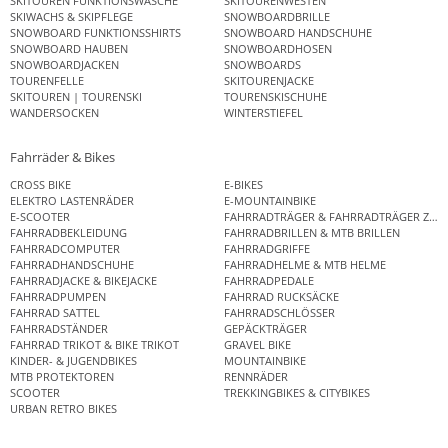
SKITOUREN FUNKTIONSWÄSCHE
SKITOURENWESTEN
SKIWACHS & SKIPFLEGE
SNOWBOARDBRILLE
SNOWBOARD FUNKTIONSSHIRTS
SNOWBOARD HANDSCHUHE
SNOWBOARD HAUBEN
SNOWBOARDHOSEN
SNOWBOARDJACKEN
SNOWBOARDS
TOURENFELLE
SKITOURENJACKE
SKITOUREN | TOURENSKI
TOURENSKISCHUHE
WANDERSOCKEN
WINTERSTIEFEL
Fahrräder & Bikes
CROSS BIKE
E-BIKES
ELEKTRO LASTENRÄDER
E-MOUNTAINBIKE
E-SCOOTER
FAHRRADTRÄGER & FAHRRADTRÄGER ZUB
FAHRRADBEKLEIDUNG
FAHRRADBRILLEN & MTB BRILLEN
FAHRRADCOMPUTER
FAHRRADGRIFFE
FAHRRADHANDSCHUHE
FAHRRADHELME & MTB HELME
FAHRRADJACKE & BIKEJACKE
FAHRRADPEDALE
FAHRRADPUMPEN
FAHRRAD RUCKSÄCKE
FAHRRAD SATTEL
FAHRRADSCHLÖSSER
FAHRRADSTÄNDER
GEPÄCKTRÄGER
FAHRRAD TRIKOT & BIKE TRIKOT
GRAVEL BIKE
KINDER- & JUGENDBIKES
MOUNTAINBIKE
MTB PROTEKTOREN
RENNRÄDER
SCOOTER
TREKKINGBIKES & CITYBIKES
URBAN RETRO BIKES