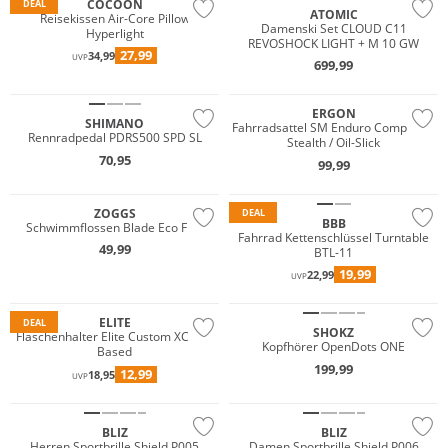
COCOON
DEAL
ATOMIC
Reisekissen Air-Core Pillow
Damenski Set CLOUD C11
Hyperlight
REVOSHOCK LIGHT + M 10 GW
27,99
34,99
UVP
699,99
ERGON
SHIMANO
Fahrradsattel SM Enduro Comp Men
Rennradpedal PDRS500 SPD SL
Stealth / Oil-Slick
70,95
99,99
ZOGGS
DEAL
BBB
Schwimmflossen Blade Eco Fins
Fahrrad Kettenschlüssel Turntable
49,99
BTL-11
19,99
22,99
UVP
ELITE
DEAL
SHOKZ
Flaschenhalter Elite Custom XC Bio-
Kopfhörer OpenDots ONE
Based
199,99
12,99
18,95
UVP
BLIZ
BLIZ
Herren Sportbrille Shield P005
Damen Sportbrille Shield P006