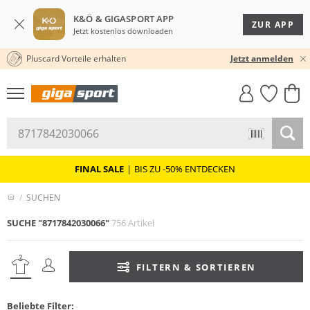
K&Ö & GIGASPORT APP
ZUR APP
Jetzt kostenlos downloaden
Pluscard Vorteile erhalten
30 TAGE RÜCKGABERECHT
Jetzt anmelden
GIGASTYLE
FAHRRAD­
CLICK &
CLICK &
MUST-HAVE
LEASING
COLLECT
RESERVE
FINAL SALE
|
BIS ZU -50% ENTDECKEN
SUCHEN
SUCHE "8717842030066"
756 Artikel
FILTERN & SORTIEREN
Beliebte Filter: