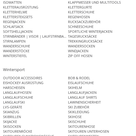
ISOMATTEN
KLAPPMESSER UND MULTITOOLS
KLETTERAUSRÜSTUNG
KLETTERGURTE
KLETTERHELME
KLETTERSCHUHE
KLETTERSTEIGSETS
REGENHOSEN
REGENJACKEN
RUCKSACKZUBEHÖR
SCHLAFSACK
SCHNEESCHUHE
SOFTSHELLJACKEN
SPORTLICHE WINTERJACKEN
STIRNBÄNDER | VISOR | LAUFSTIRNBAND
TAGESRUCKSÄCKE
STIRNLAMPEN
TREKKINGRUCKSÄCKE
WANDERSCHUHE
WANDERSOCKEN
WANDERSTÖCKE
WINDJACKEN
WINTERSTIEFEL
ZIP OFF HOSEN
Wintersport
OUTDOOR ACCESSOIRES
BOB & RODEL
EISHOCKEY AUSRÜSTUNG
EISLAUFSCHUHE
HARSCHEISEN
SKIHELM
LANGLAUFHOSEN
LANGLAUFJACKEN
LANGLAUFSCHUHE
LANGLAUF SHIRTS
LANGLAUFSKI
LAWINENSICHERHEIT
LVS-GERÄTE
SKI ZUBEHÖR
SKIANZUG
SKIKLEIDUNG
SKIBRILLEN
SKIHOSE
SKIJACKE
SKISCHUHE
SKISOCKEN
SKITOURENHOSE
SKITOURENRÖCKE
SKITOUREN UNTERHOSEN