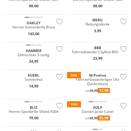
89,00
99,00
MERU
OAKLEY
Rettungsdecke
Herren Sonnenbrille Briza
3,95
143,00
BBB
HAMMER
Fahrradständer CityKick BKS-05
Zahnschutz 3-stufig
23,99
24,95
KUEBL
M-Proline
DEAL
Sonnenhut
Fahrrad-Gepäckträger Ulix
Quickrelease
14,99
17,99
26,99
UVP
Preis & Wert
DEAL
BLIZ
AULP
Herren Sportbrille Shield A004
Damen Jacke Canel
79,00
55,99
69,99
UVP
Nur Online