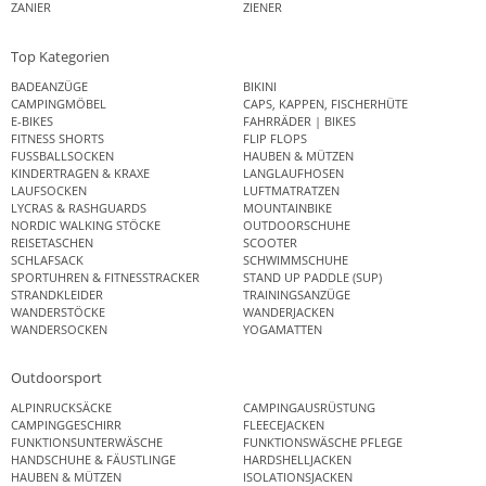
ZANIER
ZIENER
Top Kategorien
BADEANZÜGE
BIKINI
CAMPINGMÖBEL
CAPS, KAPPEN, FISCHERHÜTE
E-BIKES
FAHRRÄDER | BIKES
FITNESS SHORTS
FLIP FLOPS
FUSSBALLSOCKEN
HAUBEN & MÜTZEN
KINDERTRAGEN & KRAXE
LANGLAUFHOSEN
LAUFSOCKEN
LUFTMATRATZEN
LYCRAS & RASHGUARDS
MOUNTAINBIKE
NORDIC WALKING STÖCKE
OUTDOORSCHUHE
REISETASCHEN
SCOOTER
SCHLAFSACK
SCHWIMMSCHUHE
SPORTUHREN & FITNESSTRACKER
STAND UP PADDLE (SUP)
STRANDKLEIDER
TRAININGSANZÜGE
WANDERSTÖCKE
WANDERJACKEN
WANDERSOCKEN
YOGAMATTEN
Outdoorsport
ALPINRUCKSÄCKE
CAMPINGAUSRÜSTUNG
CAMPINGGESCHIRR
FLEECEJACKEN
FUNKTIONSUNTERWÄSCHE
FUNKTIONSWÄSCHE PFLEGE
HANDSCHUHE & FÄUSTLINGE
HARDSHELLJACKEN
HAUBEN & MÜTZEN
ISOLATIONSJACKEN