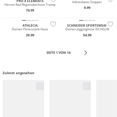
PRO-X ELEMENTS
Inlineskates Stopper
Herren Rad Regenüberhose Tramp
9,99
74,95
Preis & Wert
Große Größen
ATHLECIA
SCHNEIDER SPORTSWEAR
Damen Fitnesstank Haze
Damen Jogginghose ISCHGLW
29,99
54,99
SEITE 1 VON 14
Zuletzt angesehen