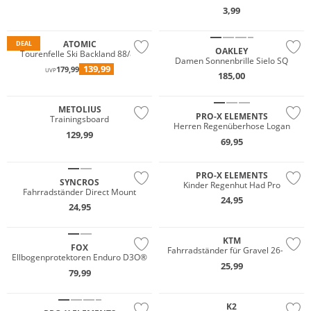
3,99
ATOMIC
DEAL
OAKLEY
Tourenfelle Ski Backland 88/89
Damen Sonnenbrille Sielo SQ
139,99
179,99
UVP
185,00
METOLIUS
PRO-X ELEMENTS
Trainingsboard
Herren Regenüberhose Logan
129,99
69,95
Wasserfest
PRO-X ELEMENTS
SYNCROS
Kinder Regenhut Had Pro
Fahrradständer Direct Mount
24,95
24,95
KTM
FOX
Fahrradständer für Gravel 26-29"
Ellbogenprotektoren Enduro D3O®
25,99
79,99
K2