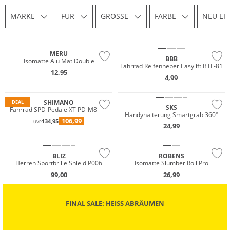
MARKE
FÜR
GRÖSSE
FARBE
NEU EI
MERU
BBB
Isomatte Alu Mat Double
Fahrrad Reifenheber Easylift BTL-81
12,95
4,99
SHIMANO
DEAL
SKS
Fahrrad SPD-Pedale XT PD-M8000
Handyhalterung Smartgrab 360°
106,99
134,95
UVP
24,99
BLIZ
ROBENS
Herren Sportbrille Shield P006
Isomatte Slumber Roll Pro
99,00
26,99
FINAL SALE: HEISS ABRÄUMEN