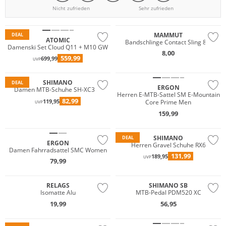
Nicht zufrieden
Sehr zufrieden
Nachhaltig
MAMMUT
DEAL
ATOMIC
Bandschlinge Contact Sling 8.0
Damenski Set Cloud Q11 + M10 GW
8,00
559,99
699,99
UVP
SHIMANO
DEAL
ERGON
Damen MTB-Schuhe SH-XC300
Herren E-MTB-Sattel SM E-Mountain
82,99
119,95
Core Prime Men
UVP
159,99
SHIMANO
DEAL
ERGON
Herren Gravel Schuhe RX6
Damen Fahrradsattel SMC Women
131,99
189,95
UVP
79,99
RELAGS
SHIMANO SB
Isomatte Alu
MTB-Pedal PDM520 XC
19,99
56,95