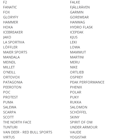
F2
FALKE
FANATIC
FJÄLLRÄVEN
FOX
GARMIN
GLORYFY
GOREWEAR
HAMMER
HANWAG
HOKA
HYDRO FLASK
ICEBREAKER
ICEPEAK
JAKO
KJUS
LA SPORTIVA
LEKI
LÖFFLER
LOWA
MAIER SPORTS
MAMMUT
MANDALA
MARTINI
MEINDL
MERU
MILLET
NIKE
O'NEILL
ORTLIEB
ORTOVOX
OSPREY
PATAGONIA
PEAK PERFORMANCE
PEEROTON
PHENIX
POC
POLAR
PROTEST
PUKY
PUMA
RUKKA
SALEWA
SALOMON
SCARPA
SCHÖFFEL
SCOTT
SKINY
THE NORTH FACE
SPIRIT OF OM
TUNTURI
UNDER ARMOUR
VAN DEER - RED BULL SPORTS
VAUDE
VIRTUS
YOGISTAR