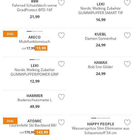
BBB
LEKI
Fahrrad Schutzblech vorne
Nordic Walking Zubehör
GradProtect BFD-16F
GUMMIPUFFER SMART TIP
21,99
16,99
KUEBL
DEAL
ARECO
Damen Sonnenhut
Multifunktionstuch
24,99
13,99
17,99
UVP
HAMAX
LEKI
Bob Sno Glider
Nordic Walking Zubehör
24,99
GUMMIPUFFER/POWER GRIP
12,99
HAMMER
Bodenschutzmatte L
49,99
ATOMIC
DEAL
HAPPY PEOPLE
Tourenfelle Ski Backland 88/89
Wasserspritze Slim Eliminator aus
143,99
179,99
Schaumstoff 54 cm
UVP