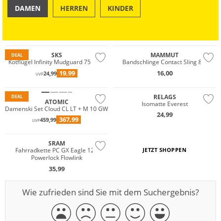
DAMEN
HERREN
KINDER
OUTDOOR
SWIM & BEACH
Nachhaltig
SKS
MAMMUT
DEAL
Kotflügel Infinity Mudguard 75 Rear
Bandschlinge Contact Sling 8.0
19,99
16,00
24,99
UVP
RELAGS
DEAL
ATOMIC
Isomatte Everest
Damenski Set Cloud CL LT + M 10 GW
24,99
367,99
459,99
UVP
SRAM
Fahrradkette PC GX Eagle 126
JETZT SHOPPEN
Powerlock Flowlink
35,99
Wie zufrieden sind Sie mit dem Suchergebnis?