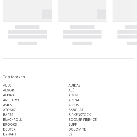
Top Marken
ABUS
ADIDAS
AEVOR
ALÉ
ALPINA
AIM'N
ARC'TERYX
ARENA
ASICS
ASSOS
ATOMIC
BABOLAT
BARTS
BIRKENSTOCK
BLACKROLL
BOGNER FIRE+ICE
BROOKS
BUFF
DEUTER
DOLOMITE
DYNAFIT
E9