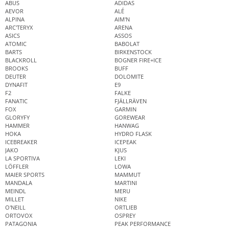
ABUS
ADIDAS
AEVOR
ALÉ
ALPINA
AIM'N
ARC'TERYX
ARENA
ASICS
ASSOS
ATOMIC
BABOLAT
BARTS
BIRKENSTOCK
BLACKROLL
BOGNER FIRE+ICE
BROOKS
BUFF
DEUTER
DOLOMITE
DYNAFIT
E9
F2
FALKE
FANATIC
FJÄLLRÄVEN
FOX
GARMIN
GLORYFY
GOREWEAR
HAMMER
HANWAG
HOKA
HYDRO FLASK
ICEBREAKER
ICEPEAK
JAKO
KJUS
LA SPORTIVA
LEKI
LÖFFLER
LOWA
MAIER SPORTS
MAMMUT
MANDALA
MARTINI
MEINDL
MERU
MILLET
NIKE
O'NEILL
ORTLIEB
ORTOVOX
OSPREY
PATAGONIA
PEAK PERFORMANCE