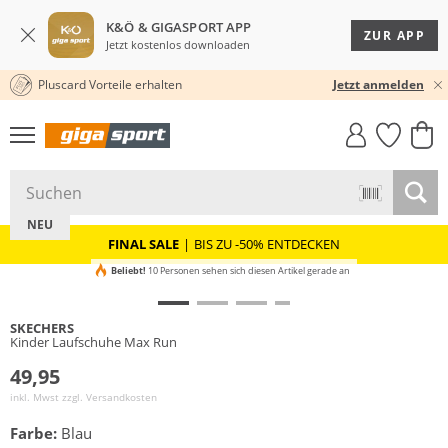
K&Ö & GIGASPORT APP
ZUR APP
Jetzt kostenlos downloaden
Pluscard Vorteile erhalten
30 TAGE RÜCKGABERECHT
Jetzt anmelden
GIGASTYLE
FAHRRAD­
CLICK &
CLICK &
MUST-HAVE
LEASING
COLLECT
RESERVE
NEU
FINAL SALE
|
BIS ZU -50% ENTDECKEN
Beliebt!
10 Personen sehen sich diesen Artikel gerade an
SKECHERS
Kinder Laufschuhe Max Run
49,95
inkl. Mwst zzgl.
Versandkosten
Farbe:
Blau