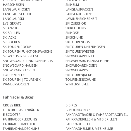
HARSCHEISEN
SKIHELM
LANGLAUFHOSEN
LANGLAUFJACKEN
LANGLAUFSCHUHE
LANGLAUF SHIRTS
LANGLAUFSKI
LAWINENSICHERHEIT
LVS-GERÄTE
SKI ZUBEHÖR
SKIANZUG
SKIKLEIDUNG
SKIBRILLEN
SKIHOSE
SKIJACKE
SKISCHUHE
SKISOCKEN
SKITOURENHOSE
SKITOURENRÖCKE
SKITOUREN UNTERHOSEN
SKITOUREN FUNKTIONSWÄSCHE
SKITOURENWESTEN
SKIWACHS & SKIPFLEGE
SNOWBOARDBRILLE
SNOWBOARD FUNKTIONSSHIRTS
SNOWBOARD HANDSCHUHE
SNOWBOARD HAUBEN
SNOWBOARDHOSEN
SNOWBOARDJACKEN
SNOWBOARDS
TOURENFELLE
SKITOURENJACKE
SKITOUREN | TOURENSKI
TOURENSKISCHUHE
WANDERSOCKEN
WINTERSTIEFEL
Fahrräder & Bikes
CROSS BIKE
E-BIKES
ELEKTRO LASTENRÄDER
E-MOUNTAINBIKE
E-SCOOTER
FAHRRADTRÄGER & FAHRRADTRÄGER ZUB
FAHRRADBEKLEIDUNG
FAHRRADBRILLEN & MTB BRILLEN
FAHRRADCOMPUTER
FAHRRADGRIFFE
FAHRRADHANDSCHUHE
FAHRRADHELME & MTB HELME