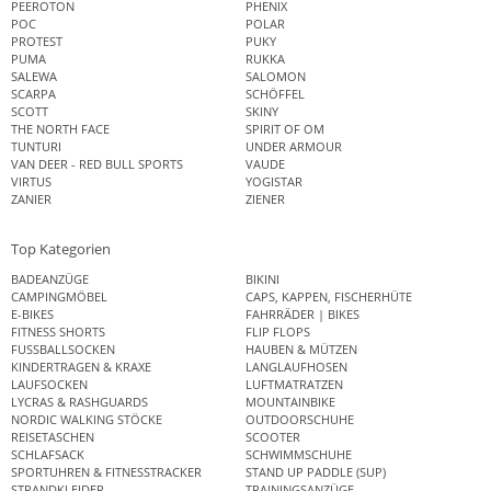
PEEROTON
PHENIX
POC
POLAR
PROTEST
PUKY
PUMA
RUKKA
SALEWA
SALOMON
SCARPA
SCHÖFFEL
SCOTT
SKINY
THE NORTH FACE
SPIRIT OF OM
TUNTURI
UNDER ARMOUR
VAN DEER - RED BULL SPORTS
VAUDE
VIRTUS
YOGISTAR
ZANIER
ZIENER
Top Kategorien
BADEANZÜGE
BIKINI
CAMPINGMÖBEL
CAPS, KAPPEN, FISCHERHÜTE
E-BIKES
FAHRRÄDER | BIKES
FITNESS SHORTS
FLIP FLOPS
FUSSBALLSOCKEN
HAUBEN & MÜTZEN
KINDERTRAGEN & KRAXE
LANGLAUFHOSEN
LAUFSOCKEN
LUFTMATRATZEN
LYCRAS & RASHGUARDS
MOUNTAINBIKE
NORDIC WALKING STÖCKE
OUTDOORSCHUHE
REISETASCHEN
SCOOTER
SCHLAFSACK
SCHWIMMSCHUHE
SPORTUHREN & FITNESSTRACKER
STAND UP PADDLE (SUP)
STRANDKLEIDER
TRAININGSANZÜGE