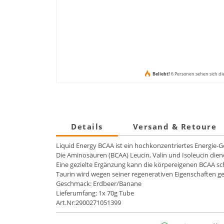
Beliebt!
6 Personen sehen sich di
Details
Versand & Retoure
Liquid Energy BCAA ist ein hochkonzentriertes Energie-
Die Aminosäuren (BCAA) Leucin, Valin und Isoleucin die
Eine gezielte Ergänzung kann die körpereigenen BCAA s
Taurin wird wegen seiner regenerativen Eigenschaften g
Geschmack: Erdbeer/Banane
Lieferumfang: 1x 70g Tube
Art.Nr:2900271051399