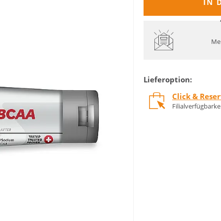
IN 
Mel
Lieferoption:
Click & Rese
Filialverfügbark