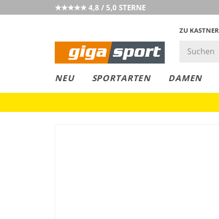
★★★★★ 4,8 / 5,0 STERNE
ZU KASTNER
GIGAGREEN
GIGASTYLE
FAHRRAD­
CLICK &
CLICK &
NEU
SPORTARTEN
DAMEN
LEASING
COLLECT
RESERVE