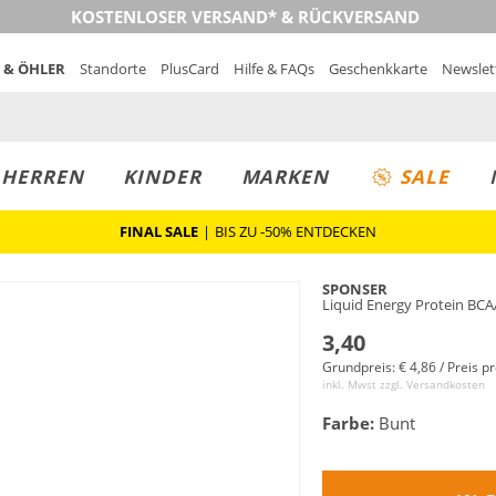
KOSTENLOSER VERSAND* & RÜCKVERSAND
 & ÖHLER
Standorte
PlusCard
Hilfe & FAQs
Geschenkkarte
Newslet
MUST-HAVE
PREIS & WERT
SALE
HERREN
KINDER
MARKEN
SALE
FINAL SALE
|
BIS ZU -50% ENTDECKEN
SPONSER
Liquid Energy Protein BCA
3,40
Grundpreis: € 4,86 / Preis p
inkl. Mwst zzgl.
Versandkosten
Farbe:
Bunt