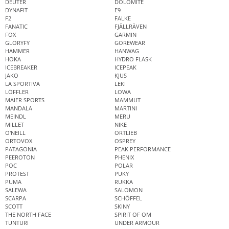
DEUTER
DOLOMITE
DYNAFIT
E9
F2
FALKE
FANATIC
FJÄLLRÄVEN
FOX
GARMIN
GLORYFY
GOREWEAR
HAMMER
HANWAG
HOKA
HYDRO FLASK
ICEBREAKER
ICEPEAK
JAKO
KJUS
LA SPORTIVA
LEKI
LÖFFLER
LOWA
MAIER SPORTS
MAMMUT
MANDALA
MARTINI
MEINDL
MERU
MILLET
NIKE
O'NEILL
ORTLIEB
ORTOVOX
OSPREY
PATAGONIA
PEAK PERFORMANCE
PEEROTON
PHENIX
POC
POLAR
PROTEST
PUKY
PUMA
RUKKA
SALEWA
SALOMON
SCARPA
SCHÖFFEL
SCOTT
SKINY
THE NORTH FACE
SPIRIT OF OM
TUNTURI
UNDER ARMOUR