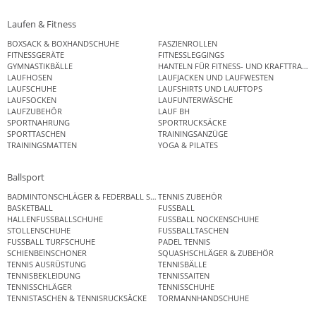
Laufen & Fitness
BOXSACK & BOXHANDSCHUHE
FASZIENROLLEN
FITNESSGERÄTE
FITNESSLEGGINGS
GYMNASTIKBÄLLE
HANTELN FÜR FITNESS- UND KRAFTTRAINI
LAUFHOSEN
LAUFJACKEN UND LAUFWESTEN
LAUFSCHUHE
LAUFSHIRTS UND LAUFTOPS
LAUFSOCKEN
LAUFUNTERWÄSCHE
LAUFZUBEHÖR
LAUF BH
SPORTNAHRUNG
SPORTRUCKSÄCKE
SPORTTASCHEN
TRAININGSANZÜGE
TRAININGSMATTEN
YOGA & PILATES
Ballsport
BADMINTONSCHLÄGER & FEDERBALL SETS
TENNIS ZUBEHÖR
BASKETBALL
FUSSBALL
HALLENFUSSBALLSCHUHE
FUSSBALL NOCKENSCHUHE
STOLLENSCHUHE
FUSSBALLTASCHEN
FUSSBALL TURFSCHUHE
PADEL TENNIS
SCHIENBEINSCHONER
SQUASHSCHLÄGER & ZUBEHÖR
TENNIS AUSRÜSTUNG
TENNISBÄLLE
TENNISBEKLEIDUNG
TENNISSAITEN
TENNISSCHLÄGER
TENNISSCHUHE
TENNISTASCHEN & TENNISRUCKSÄCKE
TORMANNHANDSCHUHE