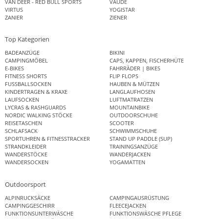
VAN DEER - RED BULL SPORTS
VAUDE
VIRTUS
YOGISTAR
ZANIER
ZIENER
Top Kategorien
BADEANZÜGE
BIKINI
CAMPINGMÖBEL
CAPS, KAPPEN, FISCHERHÜTE
E-BIKES
FAHRRÄDER | BIKES
FITNESS SHORTS
FLIP FLOPS
FUSSBALLSOCKEN
HAUBEN & MÜTZEN
KINDERTRAGEN & KRAXE
LANGLAUFHOSEN
LAUFSOCKEN
LUFTMATRATZEN
LYCRAS & RASHGUARDS
MOUNTAINBIKE
NORDIC WALKING STÖCKE
OUTDOORSCHUHE
REISETASCHEN
SCOOTER
SCHLAFSACK
SCHWIMMSCHUHE
SPORTUHREN & FITNESSTRACKER
STAND UP PADDLE (SUP)
STRANDKLEIDER
TRAININGSANZÜGE
WANDERSTÖCKE
WANDERJACKEN
WANDERSOCKEN
YOGAMATTEN
Outdoorsport
ALPINRUCKSÄCKE
CAMPINGAUSRÜSTUNG
CAMPINGGESCHIRR
FLEECEJACKEN
FUNKTIONSUNTERWÄSCHE
FUNKTIONSWÄSCHE PFLEGE