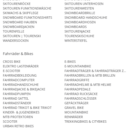
SKITOURENRÖCKE
SKITOUREN UNTERHOSEN
SKITOUREN FUNKTIONSWÄSCHE
SKITOURENWESTEN
SKIWACHS & SKIPFLEGE
SNOWBOARDBRILLE
SNOWBOARD FUNKTIONSSHIRTS
SNOWBOARD HANDSCHUHE
SNOWBOARD HAUBEN
SNOWBOARDHOSEN
SNOWBOARDJACKEN
SNOWBOARDS
TOURENFELLE
SKITOURENJACKE
SKITOUREN | TOURENSKI
TOURENSKISCHUHE
WANDERSOCKEN
WINTERSTIEFEL
Fahrräder & Bikes
CROSS BIKE
E-BIKES
ELEKTRO LASTENRÄDER
E-MOUNTAINBIKE
E-SCOOTER
FAHRRADTRÄGER & FAHRRADTRÄGER ZUB
FAHRRADBEKLEIDUNG
FAHRRADBRILLEN & MTB BRILLEN
FAHRRADCOMPUTER
FAHRRADGRIFFE
FAHRRADHANDSCHUHE
FAHRRADHELME & MTB HELME
FAHRRADJACKE & BIKEJACKE
FAHRRADPEDALE
FAHRRADPUMPEN
FAHRRAD RUCKSÄCKE
FAHRRAD SATTEL
FAHRRADSCHLÖSSER
FAHRRADSTÄNDER
GEPÄCKTRÄGER
FAHRRAD TRIKOT & BIKE TRIKOT
GRAVEL BIKE
KINDER- & JUGENDBIKES
MOUNTAINBIKE
MTB PROTEKTOREN
RENNRÄDER
SCOOTER
TREKKINGBIKES & CITYBIKES
URBAN RETRO BIKES