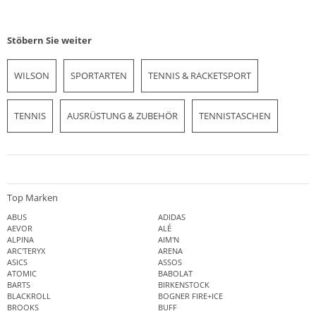
Stöbern Sie weiter
WILSON
SPORTARTEN
TENNIS & RACKETSPORT
TENNIS
AUSRÜSTUNG & ZUBEHÖR
TENNISTASCHEN
Top Marken
ABUS
ADIDAS
AEVOR
ALÉ
ALPINA
AIM'N
ARC'TERYX
ARENA
ASICS
ASSOS
ATOMIC
BABOLAT
BARTS
BIRKENSTOCK
BLACKROLL
BOGNER FIRE+ICE
BROOKS
BUFF