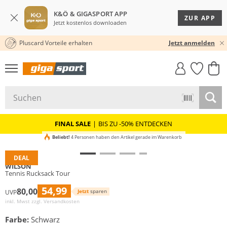
K&Ö & GIGASPORT APP
ZUR APP
Jetzt kostenlos downloaden
Pluscard Vorteile erhalten
30 TAGE RÜCKGABERECHT
Jetzt anmelden
GIGASTYLE
FAHRRAD­
CLICK &
CLICK &
MUST-HAVE
LEASING
COLLECT
RESERVE
FINAL SALE
|
BIS ZU -50% ENTDECKEN
Beliebt!
4 Personen haben den Artikel gerade im Warenkorb
DEAL
WILSON
Tennis Rucksack Tour
54,99
80,00
Jetzt
sparen
UVP
inkl. Mwst zzgl.
Versandkosten
Farbe:
Schwarz