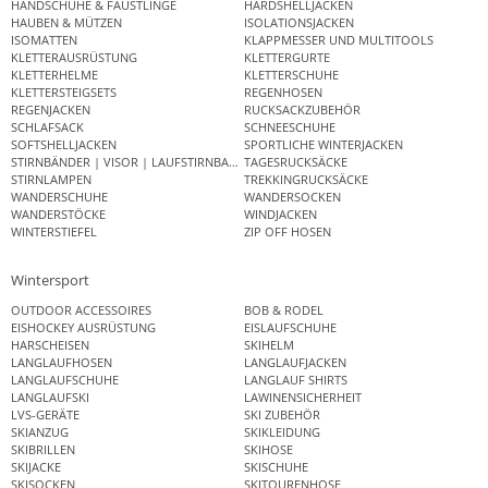
HANDSCHUHE & FÄUSTLINGE
HARDSHELLJACKEN
HAUBEN & MÜTZEN
ISOLATIONSJACKEN
ISOMATTEN
KLAPPMESSER UND MULTITOOLS
KLETTERAUSRÜSTUNG
KLETTERGURTE
KLETTERHELME
KLETTERSCHUHE
KLETTERSTEIGSETS
REGENHOSEN
REGENJACKEN
RUCKSACKZUBEHÖR
SCHLAFSACK
SCHNEESCHUHE
SOFTSHELLJACKEN
SPORTLICHE WINTERJACKEN
STIRNBÄNDER | VISOR | LAUFSTIRNBAND
TAGESRUCKSÄCKE
STIRNLAMPEN
TREKKINGRUCKSÄCKE
WANDERSCHUHE
WANDERSOCKEN
WANDERSTÖCKE
WINDJACKEN
WINTERSTIEFEL
ZIP OFF HOSEN
Wintersport
OUTDOOR ACCESSOIRES
BOB & RODEL
EISHOCKEY AUSRÜSTUNG
EISLAUFSCHUHE
HARSCHEISEN
SKIHELM
LANGLAUFHOSEN
LANGLAUFJACKEN
LANGLAUFSCHUHE
LANGLAUF SHIRTS
LANGLAUFSKI
LAWINENSICHERHEIT
LVS-GERÄTE
SKI ZUBEHÖR
SKIANZUG
SKIKLEIDUNG
SKIBRILLEN
SKIHOSE
SKIJACKE
SKISCHUHE
SKISOCKEN
SKITOURENHOSE