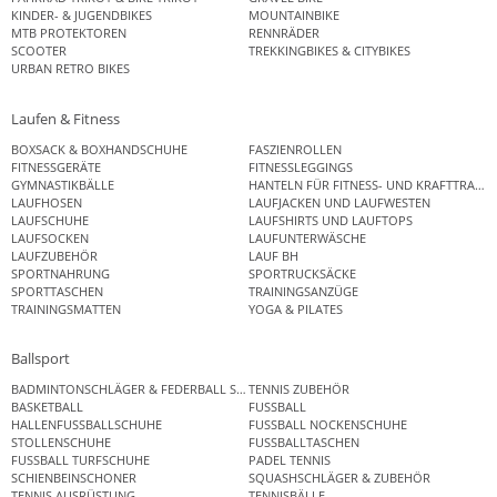
KINDER- & JUGENDBIKES
MOUNTAINBIKE
MTB PROTEKTOREN
RENNRÄDER
SCOOTER
TREKKINGBIKES & CITYBIKES
URBAN RETRO BIKES
Laufen & Fitness
BOXSACK & BOXHANDSCHUHE
FASZIENROLLEN
FITNESSGERÄTE
FITNESSLEGGINGS
GYMNASTIKBÄLLE
HANTELN FÜR FITNESS- UND KRAFTTRAINI
LAUFHOSEN
LAUFJACKEN UND LAUFWESTEN
LAUFSCHUHE
LAUFSHIRTS UND LAUFTOPS
LAUFSOCKEN
LAUFUNTERWÄSCHE
LAUFZUBEHÖR
LAUF BH
SPORTNAHRUNG
SPORTRUCKSÄCKE
SPORTTASCHEN
TRAININGSANZÜGE
TRAININGSMATTEN
YOGA & PILATES
Ballsport
BADMINTONSCHLÄGER & FEDERBALL SETS
TENNIS ZUBEHÖR
BASKETBALL
FUSSBALL
HALLENFUSSBALLSCHUHE
FUSSBALL NOCKENSCHUHE
STOLLENSCHUHE
FUSSBALLTASCHEN
FUSSBALL TURFSCHUHE
PADEL TENNIS
SCHIENBEINSCHONER
SQUASHSCHLÄGER & ZUBEHÖR
TENNIS AUSRÜSTUNG
TENNISBÄLLE