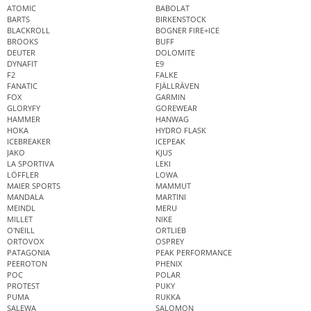
ATOMIC
BABOLAT
BARTS
BIRKENSTOCK
BLACKROLL
BOGNER FIRE+ICE
BROOKS
BUFF
DEUTER
DOLOMITE
DYNAFIT
E9
F2
FALKE
FANATIC
FJÄLLRÄVEN
FOX
GARMIN
GLORYFY
GOREWEAR
HAMMER
HANWAG
HOKA
HYDRO FLASK
ICEBREAKER
ICEPEAK
JAKO
KJUS
LA SPORTIVA
LEKI
LÖFFLER
LOWA
MAIER SPORTS
MAMMUT
MANDALA
MARTINI
MEINDL
MERU
MILLET
NIKE
O'NEILL
ORTLIEB
ORTOVOX
OSPREY
PATAGONIA
PEAK PERFORMANCE
PEEROTON
PHENIX
POC
POLAR
PROTEST
PUKY
PUMA
RUKKA
SALEWA
SALOMON