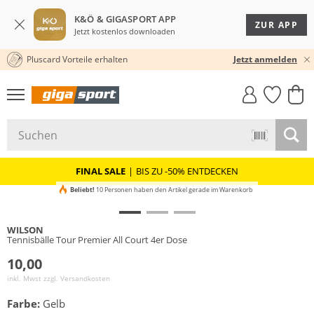
K&Ö & GIGASPORT APP
ZUR APP
Jetzt kostenlos downloaden
Pluscard Vorteile erhalten
★★★★★ 4,8 / 5,0 STERNE
Jetzt anmelden
GIGASTYLE
FAHRRAD­
CLICK &
CLICK &
MUST-HAVE
LEASING
COLLECT
RESERVE
FINAL SALE
|
BIS ZU -50% ENTDECKEN
Beliebt!
10 Personen haben den Artikel gerade im Warenkorb
WILSON
Tennisbälle Tour Premier All Court 4er Dose
10,00
inkl. Mwst zzgl.
Versandkosten
Farbe:
Gelb