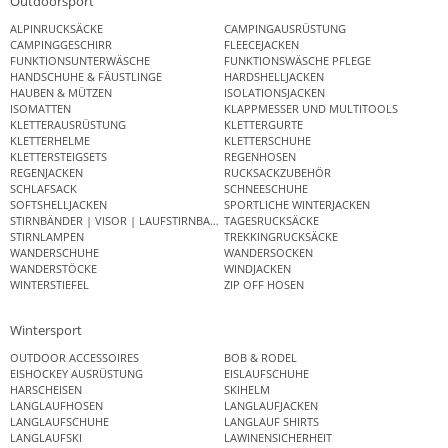
Outdoorsport
ALPINRUCKSÄCKE
CAMPINGAUSRÜSTUNG
CAMPINGGESCHIRR
FLEECEJACKEN
FUNKTIONSUNTERWÄSCHE
FUNKTIONSWÄSCHE PFLEGE
HANDSCHUHE & FÄUSTLINGE
HARDSHELLJACKEN
HAUBEN & MÜTZEN
ISOLATIONSJACKEN
ISOMATTEN
KLAPPMESSER UND MULTITOOLS
KLETTERAUSRÜSTUNG
KLETTERGURTE
KLETTERHELME
KLETTERSCHUHE
KLETTERSTEIGSETS
REGENHOSEN
REGENJACKEN
RUCKSACKZUBEHÖR
SCHLAFSACK
SCHNEESCHUHE
SOFTSHELLJACKEN
SPORTLICHE WINTERJACKEN
STIRNBÄNDER | VISOR | LAUFSTIRNBAND
TAGESRUCKSÄCKE
STIRNLAMPEN
TREKKINGRUCKSÄCKE
WANDERSCHUHE
WANDERSOCKEN
WANDERSTÖCKE
WINDJACKEN
WINTERSTIEFEL
ZIP OFF HOSEN
Wintersport
OUTDOOR ACCESSOIRES
BOB & RODEL
EISHOCKEY AUSRÜSTUNG
EISLAUFSCHUHE
HARSCHEISEN
SKIHELM
LANGLAUFHOSEN
LANGLAUFJACKEN
LANGLAUFSCHUHE
LANGLAUF SHIRTS
LANGLAUFSKI
LAWINENSICHERHEIT