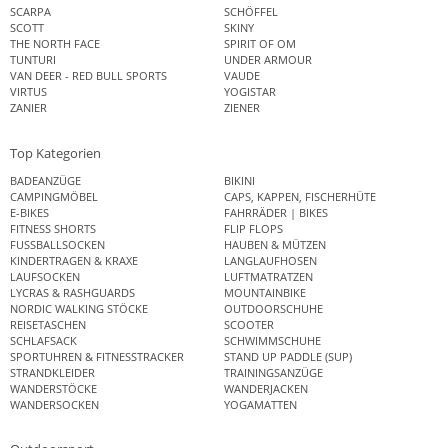
SCARPA
SCHÖFFEL
SCOTT
SKINY
THE NORTH FACE
SPIRIT OF OM
TUNTURI
UNDER ARMOUR
VAN DEER - RED BULL SPORTS
VAUDE
VIRTUS
YOGISTAR
ZANIER
ZIENER
Top Kategorien
BADEANZÜGE
BIKINI
CAMPINGMÖBEL
CAPS, KAPPEN, FISCHERHÜTE
E-BIKES
FAHRRÄDER | BIKES
FITNESS SHORTS
FLIP FLOPS
FUSSBALLSOCKEN
HAUBEN & MÜTZEN
KINDERTRAGEN & KRAXE
LANGLAUFHOSEN
LAUFSOCKEN
LUFTMATRATZEN
LYCRAS & RASHGUARDS
MOUNTAINBIKE
NORDIC WALKING STÖCKE
OUTDOORSCHUHE
REISETASCHEN
SCOOTER
SCHLAFSACK
SCHWIMMSCHUHE
SPORTUHREN & FITNESSTRACKER
STAND UP PADDLE (SUP)
STRANDKLEIDER
TRAININGSANZÜGE
WANDERSTÖCKE
WANDERJACKEN
WANDERSOCKEN
YOGAMATTEN