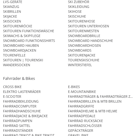
LVS-GERÄTE
SKI ZUBEHÖR
SKIANZUG
SKIKLEIDUNG
SKIBRILLEN
SKIHOSE
SKIJACKE
SKISCHUHE
SKISOCKEN
SKITOURENHOSE
SKITOURENRÖCKE
SKITOUREN UNTERHOSEN
SKITOUREN FUNKTIONSWÄSCHE
SKITOURENWESTEN
SKIWACHS & SKIPFLEGE
SNOWBOARDBRILLE
SNOWBOARD FUNKTIONSSHIRTS
SNOWBOARD HANDSCHUHE
SNOWBOARD HAUBEN
SNOWBOARDHOSEN
SNOWBOARDJACKEN
SNOWBOARDS
TOURENFELLE
SKITOURENJACKE
SKITOUREN | TOURENSKI
TOURENSKISCHUHE
WANDERSOCKEN
WINTERSTIEFEL
Fahrräder & Bikes
CROSS BIKE
E-BIKES
ELEKTRO LASTENRÄDER
E-MOUNTAINBIKE
E-SCOOTER
FAHRRADTRÄGER & FAHRRADTRÄGER ZUB
FAHRRADBEKLEIDUNG
FAHRRADBRILLEN & MTB BRILLEN
FAHRRADCOMPUTER
FAHRRADGRIFFE
FAHRRADHANDSCHUHE
FAHRRADHELME & MTB HELME
FAHRRADJACKE & BIKEJACKE
FAHRRADPEDALE
FAHRRADPUMPEN
FAHRRAD RUCKSÄCKE
FAHRRAD SATTEL
FAHRRADSCHLÖSSER
FAHRRADSTÄNDER
GEPÄCKTRÄGER
FAHRRAD TRIKOT & BIKE TRIKOT
GRAVEL BIKE