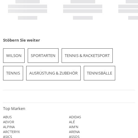
Stöbern Sie weiter
WILSON
SPORTARTEN
TENNIS & RACKETSPORT
TENNIS
AUSRÜSTUNG & ZUBEHÖR
TENNISBÄLLE
Top Marken
ABUS
ADIDAS
AEVOR
ALÉ
ALPINA
AIM'N
ARC'TERYX
ARENA
ASICS
ASSOS