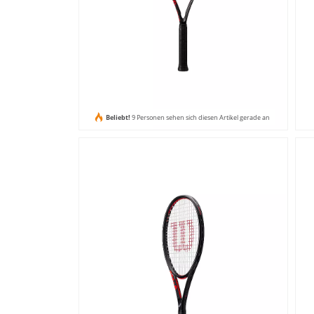
Beliebt!
9 Personen sehen sich diesen Artikel gerade an