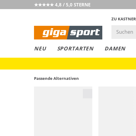
★★★★★ 4,8 / 5,0 STERNE
ZU KASTNER
GIGAGREEN
GIGASTYLE
FAHRRAD­
CLICK &
CLICK &
NEU
SPORTARTEN
DAMEN
LEASING
COLLECT
RESERVE
Passende Alternativen