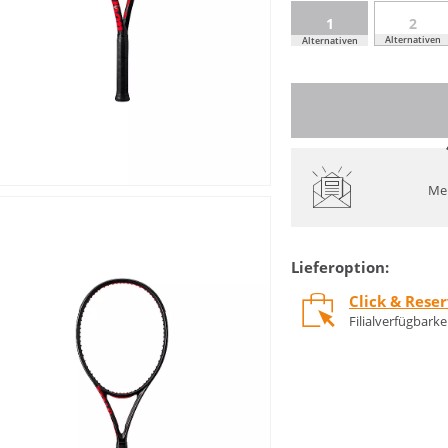
1
2
Alternativen
Alternativen
Mel
Lieferoption:
Click & Rese
Filialverfügbark