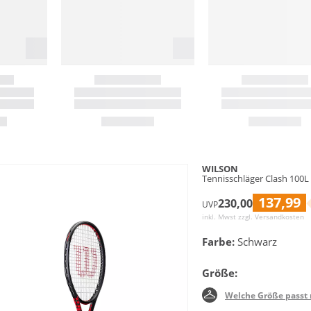
WILSON
Tennisschläger Clash 100L
137,99
230,00
UVP
inkl. Mwst zzgl.
Versandkosten
Farbe:
Schwarz
Größe:
Welche Größe passt 