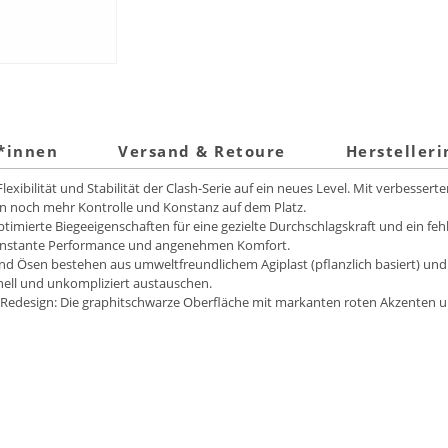
t*innen
Versand & Retoure
Hersteller
Flexibilität und Stabilität der Clash-Serie auf ein neues Level. Mit verbesse
lern noch mehr Kontrolle und Konstanz auf dem Platz.
mierte Biegeeigenschaften für eine gezielte Durchschlagskraft und ein fehle
 konstante Performance und angenehmen Komfort.
 und Ösen bestehen aus umweltfreundlichem Agiplast (pflanzlich basiert) u
nell und unkompliziert austauschen.
n Redesign: Die graphitschwarze Oberfläche mit markanten roten Akzenten