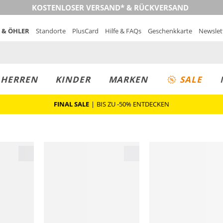
KOSTENLOSER VERSAND* & RÜCKVERSAND
 & ÖHLER
Standorte
PlusCard
Hilfe & FAQs
Geschenkkarte
Newslet
MUST-HAVE
PREIS & WERT
SALE
HERREN
KINDER
MARKEN
SALE
FINAL SALE
|
BIS ZU -50% ENTDECKEN