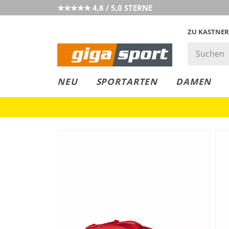
★★★★★ 4,8 / 5,0 STERNE
ZU KASTNER
GIGAGREEN
GIGASTYLE
FAHRRAD­
CLICK &
CLICK &
NEU
SPORTARTEN
DAMEN
LEASING
COLLECT
RESERVE