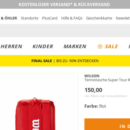
KOSTENLOSER VERSAND* & RÜCKVERSAND
 & ÖHLER
Standorte
PlusCard
Hilfe & FAQs
Geschenkkarte
Newslet
MUST-HAVE
PREIS & WERT
SALE
HERREN
KINDER
MARKEN
SALE
FINAL SALE
|
BIS ZU -50% ENTDECKEN
WILSON
Tennistasche Super Tour R
150,00
inkl. Mwst zzgl.
Versandkosten
Farbe:
Rot
IN 