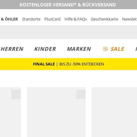
KOSTENLOSER VERSAND* & RÜCKVERSAND
 & ÖHLER
Standorte
PlusCard
Hilfe & FAQs
Geschenkkarte
Newslet
MUST-HAVE
PREIS & WERT
SALE
HERREN
KINDER
MARKEN
SALE
FINAL SALE
|
BIS ZU -50% ENTDECKEN