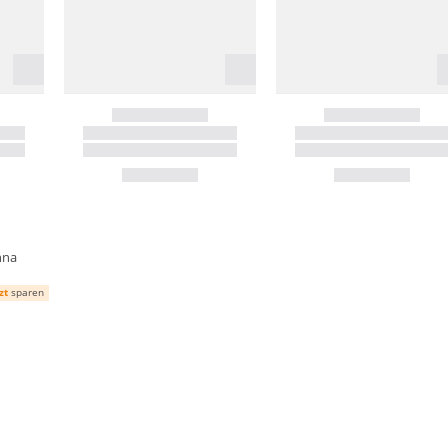
nna
zt
sparen