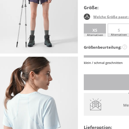
Größe:
Welche Größe passt 
XS
S
Alternativen
Alternativen
Größenbeurteilung:
?
klein / schmal geschnitten
Mel
Lieferoption: