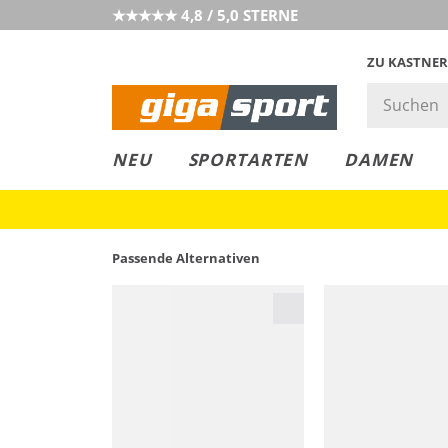
★★★★★ 4,8 / 5,0 STERNE
ZU KASTNER
GIGAGREEN
GIGASTYLE
FAHRRAD­
CLICK &
CLICK &
NEU
SPORTARTEN
DAMEN
LEASING
COLLECT
RESERVE
Passende Alternativen