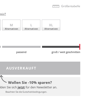
Größentabelle
mir?
M
L
XL
Alternativen
Alternativen
Alternativen
passend
groß / weit geschnitten
AUSVERKAUFT
Wollen Sie -10% sparen?
den Sie sich
jetzt
für den Newsletter an.
Beachten Sie die Gutscheinbedingungen.