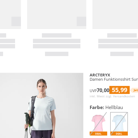
ARCTERYX
Damen Funktionsshirt Su
55,99
70,00
Jet
UVP
inkl. Mwst zzgl.
Versandkosten
Farbe:
Hellblau
DEAL
DEAL