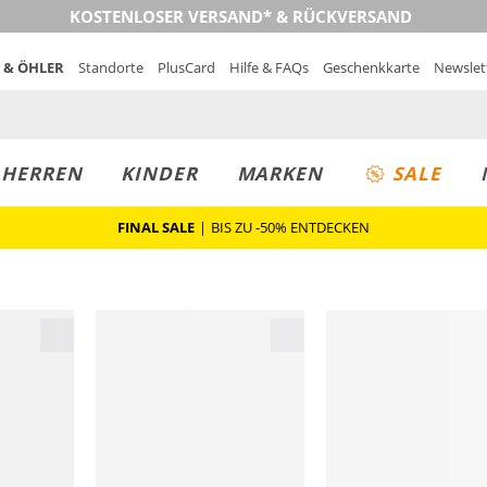
KOSTENLOSER VERSAND* & RÜCKVERSAND
 & ÖHLER
Standorte
PlusCard
Hilfe & FAQs
Geschenkkarte
Newslet
MUST-HAVE
PREIS & WERT
SALE
HERREN
KINDER
MARKEN
SALE
FINAL SALE
|
BIS ZU -50% ENTDECKEN