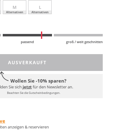
M
L
Alternativen
Alternativen
passend
groß / weit geschnitten
AUSVERKAUFT
Wollen Sie -10% sparen?
den Sie sich
jetzt
für den Newsletter an.
Beachten Sie die Gutscheinbedingungen.
rve
eiten anzeigen & reservieren