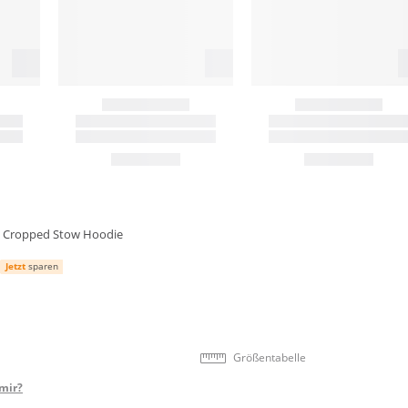
 Cropped Stow Hoodie
Jetzt
sparen
Größentabelle
mir?