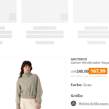
ARCTERYX
Damen Windbreaker Naya
167,99
240,00
UVP
inkl. Mwst zzgl.
Versandkosten
Farbe:
Grau
Größe:
Welche Größe passt 