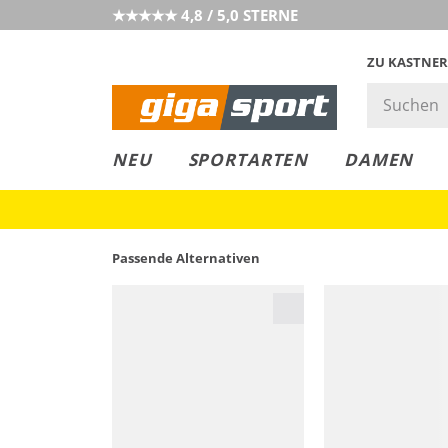
★★★★★ 4,8 / 5,0 STERNE
ZU KASTNER
GIGAGREEN
GIGASTYLE
FAHRRAD­
CLICK &
CLICK &
NEU
SPORTARTEN
DAMEN
LEASING
COLLECT
RESERVE
Passende Alternativen