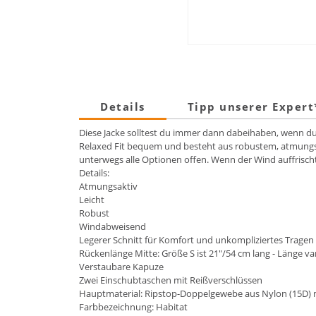
Details
Tipp unserer Exper
Diese Jacke solltest du immer dann dabeihaben, wenn du a
Relaxed Fit bequem und besteht aus robustem, atmungsa
unterwegs alle Optionen offen. Wenn der Wind auffrischt,
Details:
Atmungsaktiv
Leicht
Robust
Windabweisend
Legerer Schnitt für Komfort und unkompliziertes Trage
Rückenlänge Mitte: Größe S ist 21"/54 cm lang - Länge var
Verstaubare Kapuze
Zwei Einschubtaschen mit Reißverschlüssen
Hauptmaterial: Ripstop-Doppelgewebe aus Nylon (15D) 
Farbbezeichnung: Habitat