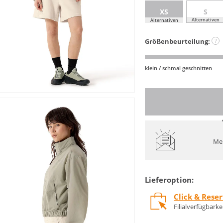
XS
S
Alternativen
Alternativen
Größenbeurteilung:
?
klein / schmal geschnitten
Mel
Lieferoption:
Click & Rese
Filialverfügbark