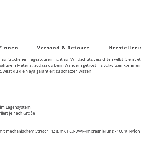
t*innen
Versand & Retoure
Hersteller
uf trockenen Tagestouren nicht auf Windschutz verzichten willst. Sie ist et
ktivem Material, sodass du beim Wandern getrost ins Schwitzen kommen ka
 wirst du die Naya garantiert zu schätzen wissen.
n im Lagensystem
iiert je nach Größe
mit mechanischem Stretch, 42 g/m², FC0-DWR-Imprägnierung - 100 % Nylon