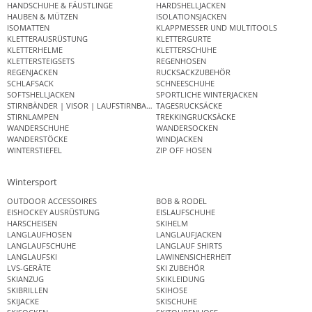
HANDSCHUHE & FÄUSTLINGE
HARDSHELLJACKEN
HAUBEN & MÜTZEN
ISOLATIONSJACKEN
ISOMATTEN
KLAPPMESSER UND MULTITOOLS
KLETTERAUSRÜSTUNG
KLETTERGURTE
KLETTERHELME
KLETTERSCHUHE
KLETTERSTEIGSETS
REGENHOSEN
REGENJACKEN
RUCKSACKZUBEHÖR
SCHLAFSACK
SCHNEESCHUHE
SOFTSHELLJACKEN
SPORTLICHE WINTERJACKEN
STIRNBÄNDER | VISOR | LAUFSTIRNBAND
TAGESRUCKSÄCKE
STIRNLAMPEN
TREKKINGRUCKSÄCKE
WANDERSCHUHE
WANDERSOCKEN
WANDERSTÖCKE
WINDJACKEN
WINTERSTIEFEL
ZIP OFF HOSEN
Wintersport
OUTDOOR ACCESSOIRES
BOB & RODEL
EISHOCKEY AUSRÜSTUNG
EISLAUFSCHUHE
HARSCHEISEN
SKIHELM
LANGLAUFHOSEN
LANGLAUFJACKEN
LANGLAUFSCHUHE
LANGLAUF SHIRTS
LANGLAUFSKI
LAWINENSICHERHEIT
LVS-GERÄTE
SKI ZUBEHÖR
SKIANZUG
SKIKLEIDUNG
SKIBRILLEN
SKIHOSE
SKIJACKE
SKISCHUHE