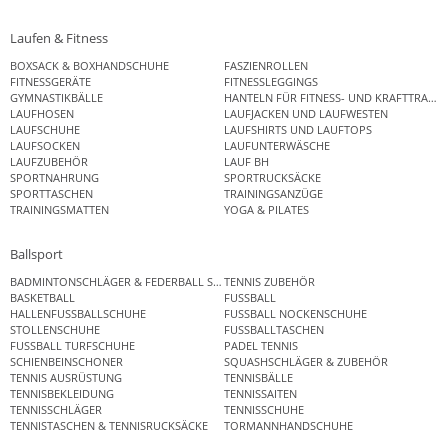
Laufen & Fitness
BOXSACK & BOXHANDSCHUHE
FASZIENROLLEN
FITNESSGERÄTE
FITNESSLEGGINGS
GYMNASTIKBÄLLE
HANTELN FÜR FITNESS- UND KRAFTTRAINI
LAUFHOSEN
LAUFJACKEN UND LAUFWESTEN
LAUFSCHUHE
LAUFSHIRTS UND LAUFTOPS
LAUFSOCKEN
LAUFUNTERWÄSCHE
LAUFZUBEHÖR
LAUF BH
SPORTNAHRUNG
SPORTRUCKSÄCKE
SPORTTASCHEN
TRAININGSANZÜGE
TRAININGSMATTEN
YOGA & PILATES
Ballsport
BADMINTONSCHLÄGER & FEDERBALL SETS
TENNIS ZUBEHÖR
BASKETBALL
FUSSBALL
HALLENFUSSBALLSCHUHE
FUSSBALL NOCKENSCHUHE
STOLLENSCHUHE
FUSSBALLTASCHEN
FUSSBALL TURFSCHUHE
PADEL TENNIS
SCHIENBEINSCHONER
SQUASHSCHLÄGER & ZUBEHÖR
TENNIS AUSRÜSTUNG
TENNISBÄLLE
TENNISBEKLEIDUNG
TENNISSAITEN
TENNISSCHLÄGER
TENNISSCHUHE
TENNISTASCHEN & TENNISRUCKSÄCKE
TORMANNHANDSCHUHE