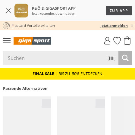
K&Ö & GIGASPORT APP
ZUR APP
Jetzt kostenlos downloaden
Pluscard Vorteile erhalten
30 TAGE RÜCKGABERECHT
Jetzt anmelden
GIGASTYLE
FAHRRAD­
CLICK &
CLICK &
MUST-HAVE
LEASING
COLLECT
RESERVE
FINAL SALE
|
BIS ZU -50% ENTDECKEN
Passende Alternativen