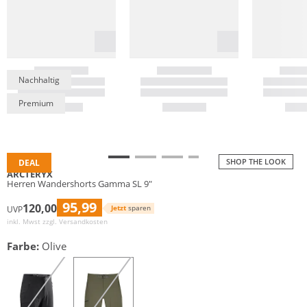
Nachhaltig
Premium
SHOP THE LOOK
DEAL
ARCTERYX
Herren Wandershorts Gamma SL 9"
95,99
120,00
Jetzt
sparen
UVP
inkl. Mwst zzgl.
Versandkosten
Farbe:
Olive