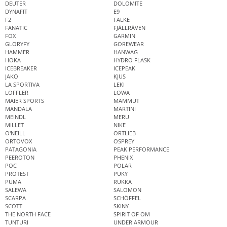
DEUTER
DOLOMITE
DYNAFIT
E9
F2
FALKE
FANATIC
FJÄLLRÄVEN
FOX
GARMIN
GLORYFY
GOREWEAR
HAMMER
HANWAG
HOKA
HYDRO FLASK
ICEBREAKER
ICEPEAK
JAKO
KJUS
LA SPORTIVA
LEKI
LÖFFLER
LOWA
MAIER SPORTS
MAMMUT
MANDALA
MARTINI
MEINDL
MERU
MILLET
NIKE
O'NEILL
ORTLIEB
ORTOVOX
OSPREY
PATAGONIA
PEAK PERFORMANCE
PEEROTON
PHENIX
POC
POLAR
PROTEST
PUKY
PUMA
RUKKA
SALEWA
SALOMON
SCARPA
SCHÖFFEL
SCOTT
SKINY
THE NORTH FACE
SPIRIT OF OM
TUNTURI
UNDER ARMOUR