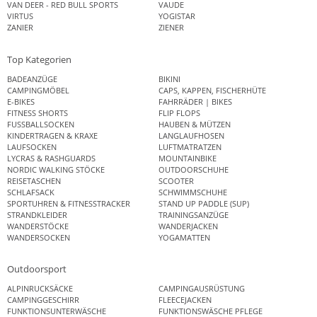
VAN DEER - RED BULL SPORTS
VAUDE
VIRTUS
YOGISTAR
ZANIER
ZIENER
Top Kategorien
BADEANZÜGE
BIKINI
CAMPINGMÖBEL
CAPS, KAPPEN, FISCHERHÜTE
E-BIKES
FAHRRÄDER | BIKES
FITNESS SHORTS
FLIP FLOPS
FUSSBALLSOCKEN
HAUBEN & MÜTZEN
KINDERTRAGEN & KRAXE
LANGLAUFHOSEN
LAUFSOCKEN
LUFTMATRATZEN
LYCRAS & RASHGUARDS
MOUNTAINBIKE
NORDIC WALKING STÖCKE
OUTDOORSCHUHE
REISETASCHEN
SCOOTER
SCHLAFSACK
SCHWIMMSCHUHE
SPORTUHREN & FITNESSTRACKER
STAND UP PADDLE (SUP)
STRANDKLEIDER
TRAININGSANZÜGE
WANDERSTÖCKE
WANDERJACKEN
WANDERSOCKEN
YOGAMATTEN
Outdoorsport
ALPINRUCKSÄCKE
CAMPINGAUSRÜSTUNG
CAMPINGGESCHIRR
FLEECEJACKEN
FUNKTIONSUNTERWÄSCHE
FUNKTIONSWÄSCHE PFLEGE