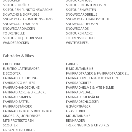
SKISOCKEN
SKITOURENHOSE
SKITOURENRÖCKE
SKITOUREN UNTERHOSEN
SKITOUREN FUNKTIONSWÄSCHE
SKITOURENWESTEN
SKIWACHS & SKIPFLEGE
SNOWBOARDBRILLE
SNOWBOARD FUNKTIONSSHIRTS
SNOWBOARD HANDSCHUHE
SNOWBOARD HAUBEN
SNOWBOARDHOSEN
SNOWBOARDJACKEN
SNOWBOARDS
TOURENFELLE
SKITOURENJACKE
SKITOUREN | TOURENSKI
TOURENSKISCHUHE
WANDERSOCKEN
WINTERSTIEFEL
Fahrräder & Bikes
CROSS BIKE
E-BIKES
ELEKTRO LASTENRÄDER
E-MOUNTAINBIKE
E-SCOOTER
FAHRRADTRÄGER & FAHRRADTRÄGER ZUB
FAHRRADBEKLEIDUNG
FAHRRADBRILLEN & MTB BRILLEN
FAHRRADCOMPUTER
FAHRRADGRIFFE
FAHRRADHANDSCHUHE
FAHRRADHELME & MTB HELME
FAHRRADJACKE & BIKEJACKE
FAHRRADPEDALE
FAHRRADPUMPEN
FAHRRAD RUCKSÄCKE
FAHRRAD SATTEL
FAHRRADSCHLÖSSER
FAHRRADSTÄNDER
GEPÄCKTRÄGER
FAHRRAD TRIKOT & BIKE TRIKOT
GRAVEL BIKE
KINDER- & JUGENDBIKES
MOUNTAINBIKE
MTB PROTEKTOREN
RENNRÄDER
SCOOTER
TREKKINGBIKES & CITYBIKES
URBAN RETRO BIKES