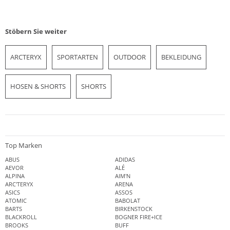
Stöbern Sie weiter
ARCTERYX
SPORTARTEN
OUTDOOR
BEKLEIDUNG
HOSEN & SHORTS
SHORTS
Top Marken
ABUS
ADIDAS
AEVOR
ALÉ
ALPINA
AIM'N
ARC'TERYX
ARENA
ASICS
ASSOS
ATOMIC
BABOLAT
BARTS
BIRKENSTOCK
BLACKROLL
BOGNER FIRE+ICE
BROOKS
BUFF