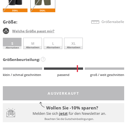
DEAL
DEAL
Größe:
Größentabelle
Welche Größe passt mir?
S
M
L
XL
Alternativen
Alternativen
Alternativen
Alternativen
Größenbeurteilung:
?
klein / schmal geschnitten
passend
groß / weit geschnitten
AUSVERKAUFT
Wollen Sie -10% sparen?
Melden Sie sich
jetzt
für den Newsletter an.
Beachten Sie die Gutscheinbedingungen.