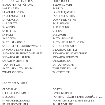
OUTDOOR ACCESSOIRES
BOB & RODEL
EISHOCKEY AUSRÜSTUNG
EISLAUFSCHUHE
HARSCHEISEN
SKIHELM
LANGLAUFHOSEN
LANGLAUFJACKEN
LANGLAUFSCHUHE
LANGLAUF SHIRTS
LANGLAUFSKI
LAWINENSICHERHEIT
LVS-GERÄTE
SKI ZUBEHÖR
SKIANZUG
SKIKLEIDUNG
SKIBRILLEN
SKIHOSE
SKIJACKE
SKISCHUHE
SKISOCKEN
SKITOURENHOSE
SKITOURENRÖCKE
SKITOUREN UNTERHOSEN
SKITOUREN FUNKTIONSWÄSCHE
SKITOURENWESTEN
SKIWACHS & SKIPFLEGE
SNOWBOARDBRILLE
SNOWBOARD FUNKTIONSSHIRTS
SNOWBOARD HANDSCHUHE
SNOWBOARD HAUBEN
SNOWBOARDHOSEN
SNOWBOARDJACKEN
SNOWBOARDS
TOURENFELLE
SKITOURENJACKE
SKITOUREN | TOURENSKI
TOURENSKISCHUHE
WANDERSOCKEN
WINTERSTIEFEL
Fahrräder & Bikes
CROSS BIKE
E-BIKES
ELEKTRO LASTENRÄDER
E-MOUNTAINBIKE
E-SCOOTER
FAHRRADTRÄGER & FAHRRADTRÄGER ZUB
FAHRRADBEKLEIDUNG
FAHRRADBRILLEN & MTB BRILLEN
FAHRRADCOMPUTER
FAHRRADGRIFFE