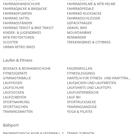
FAHRRADHANDSCHUHE
FAHRRADHELME & MTB HELME
FAHRRADJACKE & BIKEJACKE
FAHRRADPEDALE
FAHRRADPUMPEN
FAHRRAD RUCKSÄCKE
FAHRRAD SATTEL
FAHRRADSCHLÖSSER
FAHRRADSTÄNDER
GEPÄCKTRÄGER
FAHRRAD TRIKOT & BIKE TRIKOT
GRAVEL BIKE
KINDER- & JUGENDBIKES
MOUNTAINBIKE
MTB PROTEKTOREN
RENNRÄDER
SCOOTER
TREKKINGBIKES & CITYBIKES
URBAN RETRO BIKES
Laufen & Fitness
BOXSACK & BOXHANDSCHUHE
FASZIENROLLEN
FITNESSGERÄTE
FITNESSLEGGINGS
GYMNASTIKBÄLLE
HANTELN FÜR FITNESS- UND KRAFTTRAINI
LAUFHOSEN
LAUFJACKEN UND LAUFWESTEN
LAUFSCHUHE
LAUFSHIRTS UND LAUFTOPS
LAUFSOCKEN
LAUFUNTERWÄSCHE
LAUFZUBEHÖR
LAUF BH
SPORTNAHRUNG
SPORTRUCKSÄCKE
SPORTTASCHEN
TRAININGSANZÜGE
TRAININGSMATTEN
YOGA & PILATES
Ballsport
BADMINTONSCHLÄGER & FEDERBALL SETS
TENNIS ZUBEHÖR