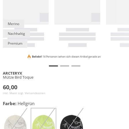
Merino
Nachhaltig
Premium
Beliebt!
14 Personen sehen sich diesen Artikel gerade an
ARCTERYX
Mütze Bird Toque
60,00
inkl. Mwst zzgl.
Versandkosten
Farbe:
Hellgrün