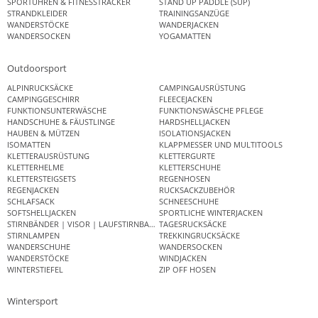
SPORTUHREN & FITNESSTRACKER
STAND UP PADDLE (SUP)
STRANDKLEIDER
TRAININGSANZÜGE
WANDERSTÖCKE
WANDERJACKEN
WANDERSOCKEN
YOGAMATTEN
Outdoorsport
ALPINRUCKSÄCKE
CAMPINGAUSRÜSTUNG
CAMPINGGESCHIRR
FLEECEJACKEN
FUNKTIONSUNTERWÄSCHE
FUNKTIONSWÄSCHE PFLEGE
HANDSCHUHE & FÄUSTLINGE
HARDSHELLJACKEN
HAUBEN & MÜTZEN
ISOLATIONSJACKEN
ISOMATTEN
KLAPPMESSER UND MULTITOOLS
KLETTERAUSRÜSTUNG
KLETTERGURTE
KLETTERHELME
KLETTERSCHUHE
KLETTERSTEIGSETS
REGENHOSEN
REGENJACKEN
RUCKSACKZUBEHÖR
SCHLAFSACK
SCHNEESCHUHE
SOFTSHELLJACKEN
SPORTLICHE WINTERJACKEN
STIRNBÄNDER | VISOR | LAUFSTIRNBAND
TAGESRUCKSÄCKE
STIRNLAMPEN
TREKKINGRUCKSÄCKE
WANDERSCHUHE
WANDERSOCKEN
WANDERSTÖCKE
WINDJACKEN
WINTERSTIEFEL
ZIP OFF HOSEN
Wintersport