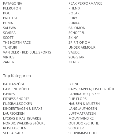
PATAGONIA
PEAK PERFORMANCE
PEEROTON
PHENIX
POC
POLAR
PROTEST
PUKY
PUMA
RUKKA
SALEWA
SALOMON
SCARPA
SCHÖFFEL
SCOTT
SKINY
THE NORTH FACE
SPIRIT OF OM
TUNTURI
UNDER ARMOUR
VAN DEER - RED BULL SPORTS
VAUDE
VIRTUS
YOGISTAR
ZANIER
ZIENER
Top Kategorien
BADEANZÜGE
BIKINI
CAMPINGMÖBEL
CAPS, KAPPEN, FISCHERHÜTE
E-BIKES
FAHRRÄDER | BIKES
FITNESS SHORTS
FLIP FLOPS
FUSSBALLSOCKEN
HAUBEN & MÜTZEN
KINDERTRAGEN & KRAXE
LANGLAUFHOSEN
LAUFSOCKEN
LUFTMATRATZEN
LYCRAS & RASHGUARDS
MOUNTAINBIKE
NORDIC WALKING STÖCKE
OUTDOORSCHUHE
REISETASCHEN
SCOOTER
SCHLAFSACK
SCHWIMMSCHUHE