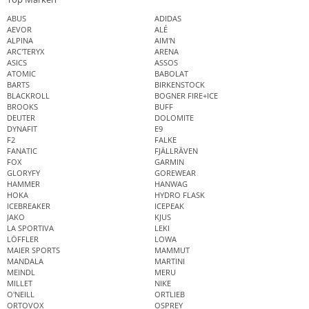
ABUS
ADIDAS
AEVOR
ALÉ
ALPINA
AIM'N
ARC'TERYX
ARENA
ASICS
ASSOS
ATOMIC
BABOLAT
BARTS
BIRKENSTOCK
BLACKROLL
BOGNER FIRE+ICE
BROOKS
BUFF
DEUTER
DOLOMITE
DYNAFIT
E9
F2
FALKE
FANATIC
FJÄLLRÄVEN
FOX
GARMIN
GLORYFY
GOREWEAR
HAMMER
HANWAG
HOKA
HYDRO FLASK
ICEBREAKER
ICEPEAK
JAKO
KJUS
LA SPORTIVA
LEKI
LÖFFLER
LOWA
MAIER SPORTS
MAMMUT
MANDALA
MARTINI
MEINDL
MERU
MILLET
NIKE
O'NEILL
ORTLIEB
ORTOVOX
OSPREY