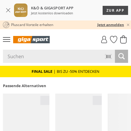
K&Ö & GIGASPORT APP
ZUR APP
Jetzt kostenlos downloaden
Pluscard Vorteile erhalten
30 TAGE RÜCKGABERECHT
Jetzt anmelden
GIGASTYLE
FAHRRAD­
CLICK &
CLICK &
MUST-HAVE
LEASING
COLLECT
RESERVE
FINAL SALE
|
BIS ZU -50% ENTDECKEN
Passende Alternativen