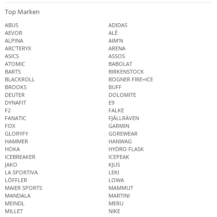
Top Marken
ABUS
ADIDAS
AEVOR
ALÉ
ALPINA
AIM'N
ARC'TERYX
ARENA
ASICS
ASSOS
ATOMIC
BABOLAT
BARTS
BIRKENSTOCK
BLACKROLL
BOGNER FIRE+ICE
BROOKS
BUFF
DEUTER
DOLOMITE
DYNAFIT
E9
F2
FALKE
FANATIC
FJÄLLRÄVEN
FOX
GARMIN
GLORYFY
GOREWEAR
HAMMER
HANWAG
HOKA
HYDRO FLASK
ICEBREAKER
ICEPEAK
JAKO
KJUS
LA SPORTIVA
LEKI
LÖFFLER
LOWA
MAIER SPORTS
MAMMUT
MANDALA
MARTINI
MEINDL
MERU
MILLET
NIKE