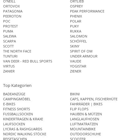
O'NEILL
ORTLIEB
ORTOVOX
OSPREY
PATAGONIA
PEAK PERFORMANCE
PEEROTON
PHENIX
POC
POLAR
PROTEST
PUKY
PUMA
RUKKA
SALEWA
SALOMON
SCARPA
SCHÖFFEL
SCOTT
SKINY
THE NORTH FACE
SPIRIT OF OM
TUNTURI
UNDER ARMOUR
VAN DEER - RED BULL SPORTS
VAUDE
VIRTUS
YOGISTAR
ZANIER
ZIENER
Top Kategorien
BADEANZÜGE
BIKINI
CAMPINGMÖBEL
CAPS, KAPPEN, FISCHERHÜTE
E-BIKES
FAHRRÄDER | BIKES
FITNESS SHORTS
FLIP FLOPS
FUSSBALLSOCKEN
HAUBEN & MÜTZEN
KINDERTRAGEN & KRAXE
LANGLAUFHOSEN
LAUFSOCKEN
LUFTMATRATZEN
LYCRAS & RASHGUARDS
MOUNTAINBIKE
NORDIC WALKING STÖCKE
OUTDOORSCHUHE
REISETASCHEN
SCOOTER