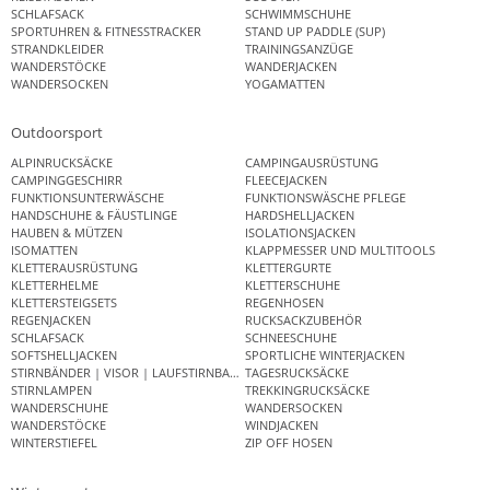
SCHLAFSACK
SCHWIMMSCHUHE
SPORTUHREN & FITNESSTRACKER
STAND UP PADDLE (SUP)
STRANDKLEIDER
TRAININGSANZÜGE
WANDERSTÖCKE
WANDERJACKEN
WANDERSOCKEN
YOGAMATTEN
Outdoorsport
ALPINRUCKSÄCKE
CAMPINGAUSRÜSTUNG
CAMPINGGESCHIRR
FLEECEJACKEN
FUNKTIONSUNTERWÄSCHE
FUNKTIONSWÄSCHE PFLEGE
HANDSCHUHE & FÄUSTLINGE
HARDSHELLJACKEN
HAUBEN & MÜTZEN
ISOLATIONSJACKEN
ISOMATTEN
KLAPPMESSER UND MULTITOOLS
KLETTERAUSRÜSTUNG
KLETTERGURTE
KLETTERHELME
KLETTERSCHUHE
KLETTERSTEIGSETS
REGENHOSEN
REGENJACKEN
RUCKSACKZUBEHÖR
SCHLAFSACK
SCHNEESCHUHE
SOFTSHELLJACKEN
SPORTLICHE WINTERJACKEN
STIRNBÄNDER | VISOR | LAUFSTIRNBAND
TAGESRUCKSÄCKE
STIRNLAMPEN
TREKKINGRUCKSÄCKE
WANDERSCHUHE
WANDERSOCKEN
WANDERSTÖCKE
WINDJACKEN
WINTERSTIEFEL
ZIP OFF HOSEN