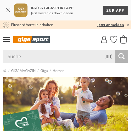
K&Ö & GIGASPORT APP
ZUR APP
Jetzt kostenlos downloaden
Pluscard Vorteile erhalten
KOSTENLOSER VERSAND* & RÜCKVERSAND
Jetzt anmelden
GIGASTYLE
FAHRRAD­
CLICK &
CLICK &
MUST-HAVE
LEASING
COLLECT
RESERVE
GIGAMAGAZIN
Giga
Herren