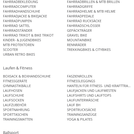
FAHRRADBEKLEIDUNG
FAHRRADBRILLEN & MTB BRILLEN
FAHRRADCOMPUTER
FAHRRADGRIFFE
FAHRRADHANDSCHUHE
FAHRRADHELME & MTB HELME
FAHRRADJACKE & BIKEJACKE
FAHRRADPEDALE
FAHRRADPUMPEN
FAHRRAD RUCKSÄCKE
FAHRRAD SATTEL
FAHRRADSCHLÖSSER
FAHRRADSTÄNDER
GEPÄCKTRÄGER
FAHRRAD TRIKOT & BIKE TRIKOT
GRAVEL BIKE
KINDER- & JUGENDBIKES
MOUNTAINBIKE
MTB PROTEKTOREN
RENNRÄDER
SCOOTER
TREKKINGBIKES & CITYBIKES
URBAN RETRO BIKES
Laufen & Fitness
BOXSACK & BOXHANDSCHUHE
FASZIENROLLEN
FITNESSGERÄTE
FITNESSLEGGINGS
GYMNASTIKBÄLLE
HANTELN FÜR FITNESS- UND KRAFTTRAINI
LAUFHOSEN
LAUFJACKEN UND LAUFWESTEN
LAUFSCHUHE
LAUFSHIRTS UND LAUFTOPS
LAUFSOCKEN
LAUFUNTERWÄSCHE
LAUFZUBEHÖR
LAUF BH
SPORTNAHRUNG
SPORTRUCKSÄCKE
SPORTTASCHEN
TRAININGSANZÜGE
TRAININGSMATTEN
YOGA & PILATES
Ballsport