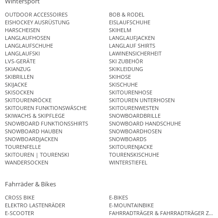
Wintersport
OUTDOOR ACCESSOIRES
BOB & RODEL
EISHOCKEY AUSRÜSTUNG
EISLAUFSCHUHE
HARSCHEISEN
SKIHELM
LANGLAUFHOSEN
LANGLAUFJACKEN
LANGLAUFSCHUHE
LANGLAUF SHIRTS
LANGLAUFSKI
LAWINENSICHERHEIT
LVS-GERÄTE
SKI ZUBEHÖR
SKIANZUG
SKIKLEIDUNG
SKIBRILLEN
SKIHOSE
SKIJACKE
SKISCHUHE
SKISOCKEN
SKITOURENHOSE
SKITOURENRÖCKE
SKITOUREN UNTERHOSEN
SKITOUREN FUNKTIONSWÄSCHE
SKITOURENWESTEN
SKIWACHS & SKIPFLEGE
SNOWBOARDBRILLE
SNOWBOARD FUNKTIONSSHIRTS
SNOWBOARD HANDSCHUHE
SNOWBOARD HAUBEN
SNOWBOARDHOSEN
SNOWBOARDJACKEN
SNOWBOARDS
TOURENFELLE
SKITOURENJACKE
SKITOUREN | TOURENSKI
TOURENSKISCHUHE
WANDERSOCKEN
WINTERSTIEFEL
Fahrräder & Bikes
CROSS BIKE
E-BIKES
ELEKTRO LASTENRÄDER
E-MOUNTAINBIKE
E-SCOOTER
FAHRRADTRÄGER & FAHRRADTRÄGER ZUB