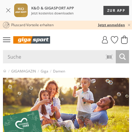
K&Ö & GIGASPORT APP
ZUR APP
Jetzt kostenlos downloaden
Pluscard Vorteile erhalten
30 TAGE RÜCKGABERECHT
Jetzt anmelden
GIGASTYLE
FAHRRAD­
CLICK &
CLICK &
MUST-HAVE
LEASING
COLLECT
RESERVE
GIGAMAGAZIN
Giga
Damen