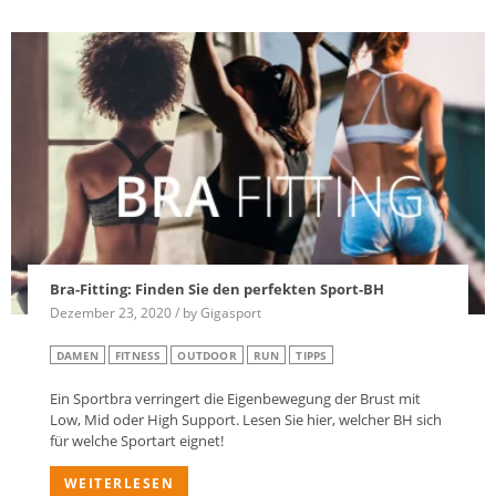
Bra-Fitting: Finden Sie den perfekten Sport-BH
Dezember 23, 2020 / by Gigasport
DAMEN
FITNESS
OUTDOOR
RUN
TIPPS
Ein Sportbra verringert die Eigenbewegung der Brust mit
Low, Mid oder High Support. Lesen Sie hier, welcher BH sich
für welche Sportart eignet!
WEITERLESEN