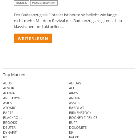
DAMEN
WASSERSPORT
Der Badeanzug als Einteiler ist heute so beliebt wie lange
nicht mehr. Mit dem Revival des Badeanzugs zeigt er sich in
klassischen und aktuellen…
WEITERLESEN
Top Marken
ABUS
ADIDAS
AEVOR
ALÉ
ALPINA
AIM'N
ARC'TERYX
ARENA
ASICS
ASSOS
ATOMIC
BABOLAT
BARTS
BIRKENSTOCK
BLACKROLL
BOGNER FIRE+ICE
BROOKS
BUFF
DEUTER
DOLOMITE
DYNAFIT
E9
F2
FALKE