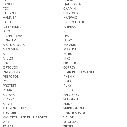
FANATIC
FJÄLLRÄVEN
FOX
GARMIN
GLORYFY
GOREWEAR
HAMMER
HANWAG
HOKA
HYDRO FLASK
ICEBREAKER
ICEPEAK
JAKO
KJUS
LA SPORTIVA
LEKI
LÖFFLER
LOWA
MAIER SPORTS
MAMMUT
MANDALA
MARTINI
MEINDL
MERU
MILLET
NIKE
O'NEILL
ORTLIEB
ORTOVOX
OSPREY
PATAGONIA
PEAK PERFORMANCE
PEEROTON
PHENIX
POC
POLAR
PROTEST
PUKY
PUMA
RUKKA
SALEWA
SALOMON
SCARPA
SCHÖFFEL
SCOTT
SKINY
THE NORTH FACE
SPIRIT OF OM
TUNTURI
UNDER ARMOUR
VAN DEER - RED BULL SPORTS
VAUDE
VIRTUS
YOGISTAR
ZANIER
ZIENER