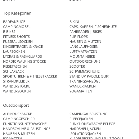
Top Kategorien
BADEANZÜGE
BIKINI
CAMPINGMÖBEL
CAPS, KAPPEN, FISCHERHÜTE
E-BIKES
FAHRRÄDER | BIKES
FITNESS SHORTS
FLIP FLOPS
FUSSBALLSOCKEN
HAUBEN & MÜTZEN
KINDERTRAGEN & KRAXE
LANGLAUFHOSEN
LAUFSOCKEN
LUFTMATRATZEN
LYCRAS & RASHGUARDS
MOUNTAINBIKE
NORDIC WALKING STÖCKE
OUTDOORSCHUHE
REISETASCHEN
SCOOTER
SCHLAFSACK
SCHWIMMSCHUHE
SPORTUHREN & FITNESSTRACKER
STAND UP PADDLE (SUP)
STRANDKLEIDER
TRAININGSANZÜGE
WANDERSTÖCKE
WANDERJACKEN
WANDERSOCKEN
YOGAMATTEN
Outdoorsport
ALPINRUCKSÄCKE
CAMPINGAUSRÜSTUNG
CAMPINGGESCHIRR
FLEECEJACKEN
FUNKTIONSUNTERWÄSCHE
FUNKTIONSWÄSCHE PFLEGE
HANDSCHUHE & FÄUSTLINGE
HARDSHELLJACKEN
HAUBEN & MÜTZEN
ISOLATIONSJACKEN
ISOMATTEN
KLAPPMESSER UND MULTITOOLS