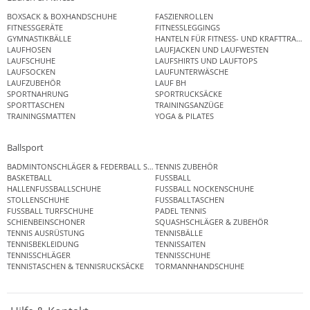
BOXSACK & BOXHANDSCHUHE
FASZIENROLLEN
FITNESSGERÄTE
FITNESSLEGGINGS
GYMNASTIKBÄLLE
HANTELN FÜR FITNESS- UND KRAFTTRAINI
LAUFHOSEN
LAUFJACKEN UND LAUFWESTEN
LAUFSCHUHE
LAUFSHIRTS UND LAUFTOPS
LAUFSOCKEN
LAUFUNTERWÄSCHE
LAUFZUBEHÖR
LAUF BH
SPORTNAHRUNG
SPORTRUCKSÄCKE
SPORTTASCHEN
TRAININGSANZÜGE
TRAININGSMATTEN
YOGA & PILATES
Ballsport
BADMINTONSCHLÄGER & FEDERBALL SETS
TENNIS ZUBEHÖR
BASKETBALL
FUSSBALL
HALLENFUSSBALLSCHUHE
FUSSBALL NOCKENSCHUHE
STOLLENSCHUHE
FUSSBALLTASCHEN
FUSSBALL TURFSCHUHE
PADEL TENNIS
SCHIENBEINSCHONER
SQUASHSCHLÄGER & ZUBEHÖR
TENNIS AUSRÜSTUNG
TENNISBÄLLE
TENNISBEKLEIDUNG
TENNISSAITEN
TENNISSCHLÄGER
TENNISSCHUHE
TENNISTASCHEN & TENNISRUCKSÄCKE
TORMANNHANDSCHUHE