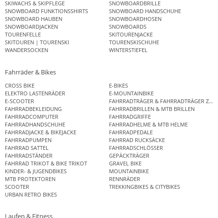
SKIWACHS & SKIPFLEGE
SNOWBOARDBRILLE
SNOWBOARD FUNKTIONSSHIRTS
SNOWBOARD HANDSCHUHE
SNOWBOARD HAUBEN
SNOWBOARDHOSEN
SNOWBOARDJACKEN
SNOWBOARDS
TOURENFELLE
SKITOURENJACKE
SKITOUREN | TOURENSKI
TOURENSKISCHUHE
WANDERSOCKEN
WINTERSTIEFEL
Fahrräder & Bikes
CROSS BIKE
E-BIKES
ELEKTRO LASTENRÄDER
E-MOUNTAINBIKE
E-SCOOTER
FAHRRADTRÄGER & FAHRRADTRÄGER ZUB
FAHRRADBEKLEIDUNG
FAHRRADBRILLEN & MTB BRILLEN
FAHRRADCOMPUTER
FAHRRADGRIFFE
FAHRRADHANDSCHUHE
FAHRRADHELME & MTB HELME
FAHRRADJACKE & BIKEJACKE
FAHRRADPEDALE
FAHRRADPUMPEN
FAHRRAD RUCKSÄCKE
FAHRRAD SATTEL
FAHRRADSCHLÖSSER
FAHRRADSTÄNDER
GEPÄCKTRÄGER
FAHRRAD TRIKOT & BIKE TRIKOT
GRAVEL BIKE
KINDER- & JUGENDBIKES
MOUNTAINBIKE
MTB PROTEKTOREN
RENNRÄDER
SCOOTER
TREKKINGBIKES & CITYBIKES
URBAN RETRO BIKES
Laufen & Fitness