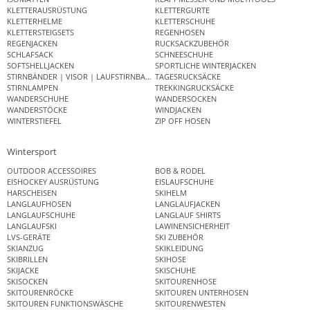
KLETTERAUSRÜSTUNG
KLETTERGURTE
KLETTERHELME
KLETTERSCHUHE
KLETTERSTEIGSETS
REGENHOSEN
REGENJACKEN
RUCKSACKZUBEHÖR
SCHLAFSACK
SCHNEESCHUHE
SOFTSHELLJACKEN
SPORTLICHE WINTERJACKEN
STIRNBÄNDER | VISOR | LAUFSTIRNBAND
TAGESRUCKSÄCKE
STIRNLAMPEN
TREKKINGRUCKSÄCKE
WANDERSCHUHE
WANDERSOCKEN
WANDERSTÖCKE
WINDJACKEN
WINTERSTIEFEL
ZIP OFF HOSEN
Wintersport
OUTDOOR ACCESSOIRES
BOB & RODEL
EISHOCKEY AUSRÜSTUNG
EISLAUFSCHUHE
HARSCHEISEN
SKIHELM
LANGLAUFHOSEN
LANGLAUFJACKEN
LANGLAUFSCHUHE
LANGLAUF SHIRTS
LANGLAUFSKI
LAWINENSICHERHEIT
LVS-GERÄTE
SKI ZUBEHÖR
SKIANZUG
SKIKLEIDUNG
SKIBRILLEN
SKIHOSE
SKIJACKE
SKISCHUHE
SKISOCKEN
SKITOURENHOSE
SKITOURENRÖCKE
SKITOUREN UNTERHOSEN
SKITOUREN FUNKTIONSWÄSCHE
SKITOURENWESTEN