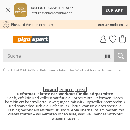
K&Ö & GIGASPORT APP
ZUR APP
Jetzt kostenlos downloaden
Pluscard Vorteile erhalten
KOSTENLOSER VERSAND* & RÜCKVERSAND
Jetzt anmelden
GIGASTYLE
FAHRRAD­
CLICK &
CLICK &
MUST-HAVE
LEASING
COLLECT
RESERVE
GIGAMAGAZIN
Reformer Pilates: das Workout für die Körpermitte
DAMEN
FITNESS
TIPPS
Reformer Pilates: das Workout für die Körpermitte
Sanft, effektiv und voller Kraft für die Körpermitte: Reformer Pilates
kombiniert kontrollierte Bewegungen mit wirkungsvoller Atemtechnik
und stärkt dadurch die Tiefenmuskulatur. Warum dieses spezielle
Training besonders effizient ist und wie Sie überhaupt am besten mit
Pilates starten – wir verraten Ihnen alles, was Sie über das Workout
wissen müssen.