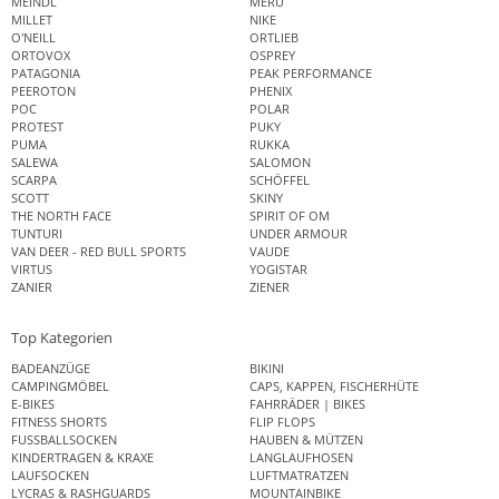
MEINDL
MERU
MILLET
NIKE
O'NEILL
ORTLIEB
ORTOVOX
OSPREY
PATAGONIA
PEAK PERFORMANCE
PEEROTON
PHENIX
POC
POLAR
PROTEST
PUKY
PUMA
RUKKA
SALEWA
SALOMON
SCARPA
SCHÖFFEL
SCOTT
SKINY
THE NORTH FACE
SPIRIT OF OM
TUNTURI
UNDER ARMOUR
VAN DEER - RED BULL SPORTS
VAUDE
VIRTUS
YOGISTAR
ZANIER
ZIENER
Top Kategorien
BADEANZÜGE
BIKINI
CAMPINGMÖBEL
CAPS, KAPPEN, FISCHERHÜTE
E-BIKES
FAHRRÄDER | BIKES
FITNESS SHORTS
FLIP FLOPS
FUSSBALLSOCKEN
HAUBEN & MÜTZEN
KINDERTRAGEN & KRAXE
LANGLAUFHOSEN
LAUFSOCKEN
LUFTMATRATZEN
LYCRAS & RASHGUARDS
MOUNTAINBIKE