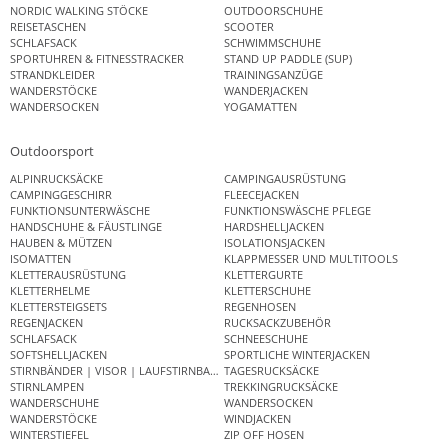
NORDIC WALKING STÖCKE
OUTDOORSCHUHE
REISETASCHEN
SCOOTER
SCHLAFSACK
SCHWIMMSCHUHE
SPORTUHREN & FITNESSTRACKER
STAND UP PADDLE (SUP)
STRANDKLEIDER
TRAININGSANZÜGE
WANDERSTÖCKE
WANDERJACKEN
WANDERSOCKEN
YOGAMATTEN
Outdoorsport
ALPINRUCKSÄCKE
CAMPINGAUSRÜSTUNG
CAMPINGGESCHIRR
FLEECEJACKEN
FUNKTIONSUNTERWÄSCHE
FUNKTIONSWÄSCHE PFLEGE
HANDSCHUHE & FÄUSTLINGE
HARDSHELLJACKEN
HAUBEN & MÜTZEN
ISOLATIONSJACKEN
ISOMATTEN
KLAPPMESSER UND MULTITOOLS
KLETTERAUSRÜSTUNG
KLETTERGURTE
KLETTERHELME
KLETTERSCHUHE
KLETTERSTEIGSETS
REGENHOSEN
REGENJACKEN
RUCKSACKZUBEHÖR
SCHLAFSACK
SCHNEESCHUHE
SOFTSHELLJACKEN
SPORTLICHE WINTERJACKEN
STIRNBÄNDER | VISOR | LAUFSTIRNBAND
TAGESRUCKSÄCKE
STIRNLAMPEN
TREKKINGRUCKSÄCKE
WANDERSCHUHE
WANDERSOCKEN
WANDERSTÖCKE
WINDJACKEN
WINTERSTIEFEL
ZIP OFF HOSEN