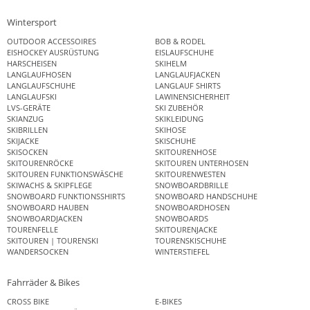
Wintersport
OUTDOOR ACCESSOIRES
BOB & RODEL
EISHOCKEY AUSRÜSTUNG
EISLAUFSCHUHE
HARSCHEISEN
SKIHELM
LANGLAUFHOSEN
LANGLAUFJACKEN
LANGLAUFSCHUHE
LANGLAUF SHIRTS
LANGLAUFSKI
LAWINENSICHERHEIT
LVS-GERÄTE
SKI ZUBEHÖR
SKIANZUG
SKIKLEIDUNG
SKIBRILLEN
SKIHOSE
SKIJACKE
SKISCHUHE
SKISOCKEN
SKITOURENHOSE
SKITOURENRÖCKE
SKITOUREN UNTERHOSEN
SKITOUREN FUNKTIONSWÄSCHE
SKITOURENWESTEN
SKIWACHS & SKIPFLEGE
SNOWBOARDBRILLE
SNOWBOARD FUNKTIONSSHIRTS
SNOWBOARD HANDSCHUHE
SNOWBOARD HAUBEN
SNOWBOARDHOSEN
SNOWBOARDJACKEN
SNOWBOARDS
TOURENFELLE
SKITOURENJACKE
SKITOUREN | TOURENSKI
TOURENSKISCHUHE
WANDERSOCKEN
WINTERSTIEFEL
Fahrräder & Bikes
CROSS BIKE
E-BIKES