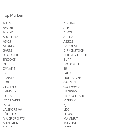
Top Marken
ABUS
ADIDAS
AEVOR
ALÉ
ALPINA
AIM'N
ARC'TERYX
ARENA
ASICS
ASSOS
ATOMIC
BABOLAT
BARTS
BIRKENSTOCK
BLACKROLL
BOGNER FIRE+ICE
BROOKS
BUFF
DEUTER
DOLOMITE
DYNAFIT
E9
F2
FALKE
FANATIC
FJÄLLRÄVEN
FOX
GARMIN
GLORYFY
GOREWEAR
HAMMER
HANWAG
HOKA
HYDRO FLASK
ICEBREAKER
ICEPEAK
JAKO
KJUS
LA SPORTIVA
LEKI
LÖFFLER
LOWA
MAIER SPORTS
MAMMUT
MANDALA
MARTINI