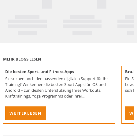
MEHR BLOGS LESEN
Die besten Sport- und Fitness-Apps
Bra-F
Sie suchen noch den passenden digitalen Support für Ihr
Ein Sp
Training? Wir kennen die besten Sport Apps für iOS und
Low, M
Android – zur idealen Unterstützung Ihres Workouts,
sich f
Krafttrainings, Yoga Programms oder Ihrer
Ausdauereinheiten. Erfahren Sie, welche Fitness Apps Ihre
Motivation steigern, Ihre persönlichen Ziele unterstützen
WEITERLESEN
WE
und Ihnen helfen, dauerhaft am Ball zu bleiben!