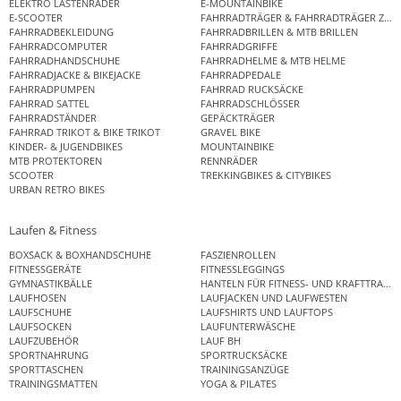
ELEKTRO LASTENRÄDER
E-MOUNTAINBIKE
E-SCOOTER
FAHRRADTRÄGER & FAHRRADTRÄGER ZUB
FAHRRADBEKLEIDUNG
FAHRRADBRILLEN & MTB BRILLEN
FAHRRADCOMPUTER
FAHRRADGRIFFE
FAHRRADHANDSCHUHE
FAHRRADHELME & MTB HELME
FAHRRADJACKE & BIKEJACKE
FAHRRADPEDALE
FAHRRADPUMPEN
FAHRRAD RUCKSÄCKE
FAHRRAD SATTEL
FAHRRADSCHLÖSSER
FAHRRADSTÄNDER
GEPÄCKTRÄGER
FAHRRAD TRIKOT & BIKE TRIKOT
GRAVEL BIKE
KINDER- & JUGENDBIKES
MOUNTAINBIKE
MTB PROTEKTOREN
RENNRÄDER
SCOOTER
TREKKINGBIKES & CITYBIKES
URBAN RETRO BIKES
Laufen & Fitness
BOXSACK & BOXHANDSCHUHE
FASZIENROLLEN
FITNESSGERÄTE
FITNESSLEGGINGS
GYMNASTIKBÄLLE
HANTELN FÜR FITNESS- UND KRAFTTRAINI
LAUFHOSEN
LAUFJACKEN UND LAUFWESTEN
LAUFSCHUHE
LAUFSHIRTS UND LAUFTOPS
LAUFSOCKEN
LAUFUNTERWÄSCHE
LAUFZUBEHÖR
LAUF BH
SPORTNAHRUNG
SPORTRUCKSÄCKE
SPORTTASCHEN
TRAININGSANZÜGE
TRAININGSMATTEN
YOGA & PILATES