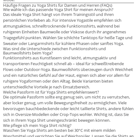
Häufige Fragen zu Yoga Shirts für Damen und Herren (FAQs)
Wie wähle ich das passende Yoga Shirt für meinen Anspruch?
Das ideale Yoga Shirt hängt von Ihrem Trainingsstil und Ihren
persönlichen Vorlieben ab. Für intensive Yogastile empfehlen sich
atmungsaktive, schnelltrocknende Funktionsshirts, während bei
ruhigeren Einheiten Baumwolle oder Viskose durch ihr angenehmes
Tragegefühl punkten. Wählen Sie schlichte Tanktops für heiße Tage und
Sweater oder Langarmshirts für kühlere Phasen oder sanftes Yoga.
Was sind die Unterschiede zwischen Funktionsshirts und
Baumwollshirts beim Yoga?
Funktionsshirts aus Kunstfasern sind leicht, atmungsaktiv und
transportieren Feuchtigkeit schnell ab – ideal für schweißtreibende
Flows oder Outdoor-Yoga. Baumwollshirts überzeugen durch Weichheit
und ein natürliches Gefühl auf der Haut, eignen sich aber vor allem für
ruhigere Yogaformen oder den Alltag. Beide Varianten bieten
unterschiedliche Vorteile je nach Einsatzbereich.
Welche Passform ist für Yoga Shirts empfehlenswert?
Die optimale Passform sollte eng genug sein, um nicht zu verrutschen,
aber locker genug, um volle Bewegungsfreiheit zu ermöglichen. Viele
bevorzugen bauchbedeckende oder leicht taillierte Shirts, andere fühlen
sich in Oversize-Modellen oder Crop-Tops wohler. Wichtig ist, dass Sie
sich in Ihrem Yoga Shirt uneingeschränkt bewegen können.
Wie pflege ich mein Yoga Shirt richtig?
Waschen Sie Yoga Shirts am besten bei 30°C mit einem milden
Waschmittel und verzichten Sie auf Weichspüler. Lassen Sie die Shirts an