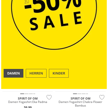
DAMEN
HERREN
KINDER
OUTDOOR
SWIM & BEACH
Nachhaltig
Nachhaltig
SPIRIT OF OM
SPIRIT OF OM
Damen Yogashirt Eka Padma
Damen Yogashirt Chakra-Flower
Bambus
59,99