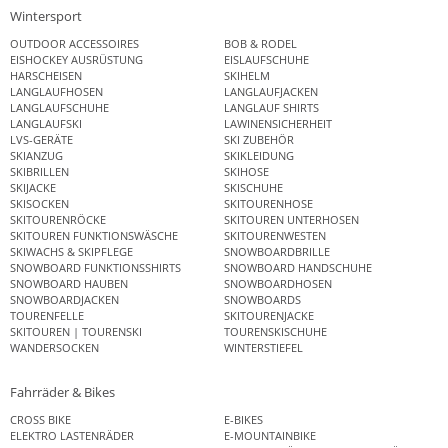
Wintersport
OUTDOOR ACCESSOIRES
BOB & RODEL
EISHOCKEY AUSRÜSTUNG
EISLAUFSCHUHE
HARSCHEISEN
SKIHELM
LANGLAUFHOSEN
LANGLAUFJACKEN
LANGLAUFSCHUHE
LANGLAUF SHIRTS
LANGLAUFSKI
LAWINENSICHERHEIT
LVS-GERÄTE
SKI ZUBEHÖR
SKIANZUG
SKIKLEIDUNG
SKIBRILLEN
SKIHOSE
SKIJACKE
SKISCHUHE
SKISOCKEN
SKITOURENHOSE
SKITOURENRÖCKE
SKITOUREN UNTERHOSEN
SKITOUREN FUNKTIONSWÄSCHE
SKITOURENWESTEN
SKIWACHS & SKIPFLEGE
SNOWBOARDBRILLE
SNOWBOARD FUNKTIONSSHIRTS
SNOWBOARD HANDSCHUHE
SNOWBOARD HAUBEN
SNOWBOARDHOSEN
SNOWBOARDJACKEN
SNOWBOARDS
TOURENFELLE
SKITOURENJACKE
SKITOUREN | TOURENSKI
TOURENSKISCHUHE
WANDERSOCKEN
WINTERSTIEFEL
Fahrräder & Bikes
CROSS BIKE
E-BIKES
ELEKTRO LASTENRÄDER
E-MOUNTAINBIKE