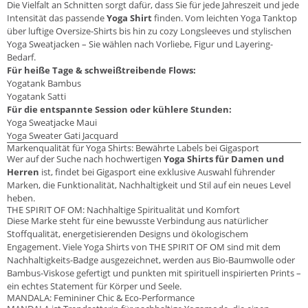
Die Vielfalt an Schnitten sorgt dafür, dass Sie für jede Jahreszeit und jede
Intensität das passende
Yoga Shirt
finden. Vom leichten Yoga Tanktop
über luftige Oversize-Shirts bis hin zu cozy Longsleeves und stylischen
Yoga Sweatjacken – Sie wählen nach Vorliebe, Figur und Layering-
Bedarf.
Für heiße Tage & schweißtreibende Flows:
Yogatank Bambus
Yogatank Satti
Für die entspannte Session oder kühlere Stunden:
Yoga Sweatjacke Maui
Yoga Sweater Gati Jacquard
Markenqualität für Yoga Shirts: Bewährte Labels bei Gigasport
Wer auf der Suche nach hochwertigen
Yoga Shirts für Damen und
Herren
ist, findet bei Gigasport eine exklusive Auswahl führender
Marken, die Funktionalität, Nachhaltigkeit und Stil auf ein neues Level
heben.
THE SPIRIT OF OM: Nachhaltige Spiritualität und Komfort
Diese Marke steht für eine bewusste Verbindung aus natürlicher
Stoffqualität, energetisierenden Designs und ökologischem
Engagement. Viele Yoga Shirts von THE SPIRIT OF OM sind mit dem
Nachhaltigkeits-Badge ausgezeichnet, werden aus Bio-Baumwolle oder
Bambus-Viskose gefertigt und punkten mit spirituell inspirierten Prints –
ein echtes Statement für Körper und Seele.
MANDALA: Femininer Chic & Eco-Performance