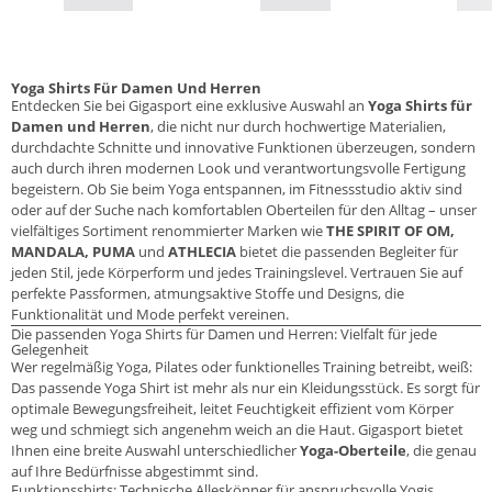
Yoga Shirts Für Damen Und Herren
Entdecken Sie bei Gigasport eine exklusive Auswahl an
Yoga Shirts für
Damen und Herren
, die nicht nur durch hochwertige Materialien,
durchdachte Schnitte und innovative Funktionen überzeugen, sondern
auch durch ihren modernen Look und verantwortungsvolle Fertigung
begeistern. Ob Sie beim Yoga entspannen, im Fitnessstudio aktiv sind
oder auf der Suche nach komfortablen Oberteilen für den Alltag – unser
vielfältiges Sortiment renommierter Marken wie
THE SPIRIT OF OM,
MANDALA, PUMA
und
ATHLECIA
bietet die passenden Begleiter für
jeden Stil, jede Körperform und jedes Trainingslevel. Vertrauen Sie auf
perfekte Passformen, atmungsaktive Stoffe und Designs, die
Funktionalität und Mode perfekt vereinen.
Die passenden Yoga Shirts für Damen und Herren: Vielfalt für jede
Gelegenheit
Wer regelmäßig Yoga, Pilates oder funktionelles Training betreibt, weiß:
Das passende Yoga Shirt ist mehr als nur ein Kleidungsstück. Es sorgt für
optimale Bewegungsfreiheit, leitet Feuchtigkeit effizient vom Körper
weg und schmiegt sich angenehm weich an die Haut. Gigasport bietet
Ihnen eine breite Auswahl unterschiedlicher
Yoga-Oberteile
, die genau
auf Ihre Bedürfnisse abgestimmt sind.
Funktionsshirts: Technische Alleskönner für anspruchsvolle Yogis