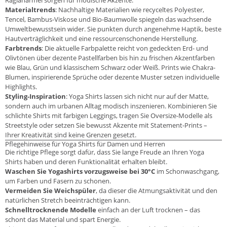
Materialtrends
: Nachhaltige Materialien wie recyceltes Polyester,
Tencel, Bambus-Viskose und Bio-Baumwolle spiegeln das wachsende
Umweltbewusstsein wider. Sie punkten durch angenehme Haptik, beste
Hautverträglichkeit und eine ressourcenschonende Herstellung.
Farbtrends
: Die aktuelle Farbpalette reicht von gedeckten Erd- und
Olivtönen über dezente Pastellfarben bis hin zu frischen Akzentfarben
wie Blau, Grün und klassischem Schwarz oder Weiß. Prints wie Chakra-
Blumen, inspirierende Sprüche oder dezente Muster setzen individuelle
Highlights.
Styling-Inspiration
: Yoga Shirts lassen sich nicht nur auf der Matte,
sondern auch im urbanen Alltag modisch inszenieren. Kombinieren Sie
schlichte Shirts mit farbigen Leggings, tragen Sie Oversize-Modelle als
Streetstyle oder setzen Sie bewusst Akzente mit Statement-Prints –
Ihrer Kreativität sind keine Grenzen gesetzt.
Pflegehinweise für Yoga Shirts für Damen und Herren
Die richtige Pflege sorgt dafür, dass Sie lange Freude an Ihren Yoga
Shirts haben und deren Funktionalität erhalten bleibt.
Waschen Sie Yogashirts vorzugsweise bei 30°C
im Schonwaschgang,
um Farben und Fasern zu schonen.
Vermeiden Sie Weichspüler
, da dieser die Atmungsaktivität und den
natürlichen Stretch beeinträchtigen kann.
Schnelltrocknende Modelle
einfach an der Luft trocknen – das
schont das Material und spart Energie.