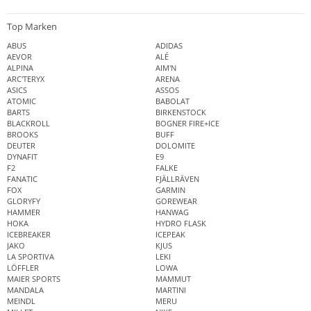
Top Marken
ABUS
ADIDAS
AEVOR
ALÉ
ALPINA
AIM'N
ARC'TERYX
ARENA
ASICS
ASSOS
ATOMIC
BABOLAT
BARTS
BIRKENSTOCK
BLACKROLL
BOGNER FIRE+ICE
BROOKS
BUFF
DEUTER
DOLOMITE
DYNAFIT
E9
F2
FALKE
FANATIC
FJÄLLRÄVEN
FOX
GARMIN
GLORYFY
GOREWEAR
HAMMER
HANWAG
HOKA
HYDRO FLASK
ICEBREAKER
ICEPEAK
JAKO
KJUS
LA SPORTIVA
LEKI
LÖFFLER
LOWA
MAIER SPORTS
MAMMUT
MANDALA
MARTINI
MEINDL
MERU