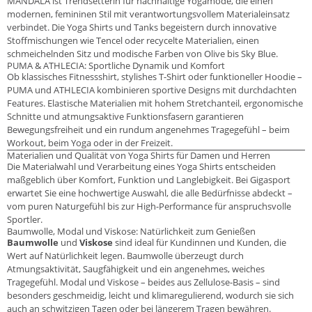
MANDALA ist Trendsetterin für nachhaltige Yogamode, die einen
modernen, femininen Stil mit verantwortungsvollem Materialeinsatz
verbindet. Die Yoga Shirts und Tanks begeistern durch innovative
Stoffmischungen wie Tencel oder recycelte Materialien, einen
schmeichelnden Sitz und modische Farben von Olive bis Sky Blue.
PUMA & ATHLECIA: Sportliche Dynamik und Komfort
Ob klassisches Fitnessshirt, stylishes T-Shirt oder funktioneller Hoodie –
PUMA und ATHLECIA kombinieren sportive Designs mit durchdachten
Features. Elastische Materialien mit hohem Stretchanteil, ergonomische
Schnitte und atmungsaktive Funktionsfasern garantieren
Bewegungsfreiheit und ein rundum angenehmes Tragegefühl – beim
Workout, beim Yoga oder in der Freizeit.
Materialien und Qualität von Yoga Shirts für Damen und Herren
Die Materialwahl und Verarbeitung eines Yoga Shirts entscheiden
maßgeblich über Komfort, Funktion und Langlebigkeit. Bei Gigasport
erwartet Sie eine hochwertige Auswahl, die alle Bedürfnisse abdeckt –
vom puren Naturgefühl bis zur High-Performance für anspruchsvolle
Sportler.
Baumwolle, Modal und Viskose: Natürlichkeit zum Genießen
Baumwolle
und
Viskose
sind ideal für Kundinnen und Kunden, die
Wert auf Natürlichkeit legen. Baumwolle überzeugt durch
Atmungsaktivität, Saugfähigkeit und ein angenehmes, weiches
Tragegefühl. Modal und Viskose – beides aus Zellulose-Basis – sind
besonders geschmeidig, leicht und klimaregulierend, wodurch sie sich
auch an schwitzigen Tagen oder bei längerem Tragen bewähren.