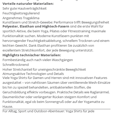
Vorteile naturaler Materialien:
Sehr gute Hautverträglichkeit
Feuchtigkeitsregulierend
Angenehmes Trageklima
Kunstfasern und Stretch-Gewebe: Performance trifft Bewegungsfreiheit
Polyester, Elasthan und Hightech-Fasern
sind die erste Wahl für
sportlich Aktive, die beim Yoga, Pilates oder Fitnesstraining maximale
Funktionalität suchen. Moderne Kunstfasern punkten mit
hervorragender Feuchtigkeitsableitung, schnellem Trocknen und einem
leichten Gewicht. Dank Elasthan profitieren Sie zusätzlich von
exzellentem Stretchkomfort, der jede Bewegung unterstützt.
Highlights technischer Materialien:
Formbeständig auch nach vielen Waschgängen
Schnelltrocknend
Hoher Stretchanteil für uneingeschränkte Beweglichkeit
Atmungsaktive Technologien und Details
Viele Yoga Shirts für Damen und Herren sind mit innovativen Features
ausgestattet – von nahtlosen Säumen über ventilierende Mesh-Einsätze
bis hin zu speziell behandelten, antibakteriellen Stoffen, die
Geruchsbildung effektiv vorbeugen. Praktische Details wie Raglanärmel,
Daumenlöcher oder verlängerter Rücken steigern Komfort und
Funktionalität, egal ob beim Sonnengruß oder auf der Yogamatte zu
Hause.
Für Alltag, Sport und Outdoor-Abenteuer: Yoga Shirts für jede