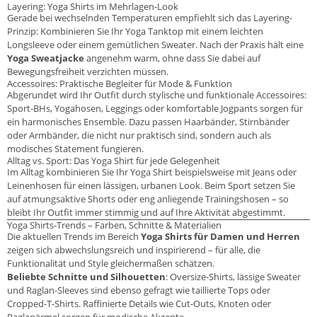
Layering: Yoga Shirts im Mehrlagen-Look
Gerade bei wechselnden Temperaturen empfiehlt sich das Layering-
Prinzip: Kombinieren Sie Ihr Yoga Tanktop mit einem leichten
Longsleeve oder einem gemütlichen Sweater. Nach der Praxis hält eine
Yoga Sweatjacke
angenehm warm, ohne dass Sie dabei auf
Bewegungsfreiheit verzichten müssen.
Accessoires: Praktische Begleiter für Mode & Funktion
Abgerundet wird Ihr Outfit durch stylische und funktionale Accessoires:
Sport-BHs, Yogahosen, Leggings oder komfortable Jogpants sorgen für
ein harmonisches Ensemble. Dazu passen Haarbänder, Stirnbänder
oder Armbänder, die nicht nur praktisch sind, sondern auch als
modisches Statement fungieren.
Alltag vs. Sport: Das Yoga Shirt für jede Gelegenheit
Im Alltag kombinieren Sie Ihr Yoga Shirt beispielsweise mit Jeans oder
Leinenhosen für einen lässigen, urbanen Look. Beim Sport setzen Sie
auf atmungsaktive Shorts oder eng anliegende Trainingshosen – so
bleibt Ihr Outfit immer stimmig und auf Ihre Aktivität abgestimmt.
Yoga Shirts-Trends – Farben, Schnitte & Materialien
Die aktuellen Trends im Bereich
Yoga Shirts für Damen und Herren
zeigen sich abwechslungsreich und inspirierend – für alle, die
Funktionalität und Style gleichermaßen schätzen.
Beliebte Schnitte und Silhouetten
: Oversize-Shirts, lässige Sweater
und Raglan-Sleeves sind ebenso gefragt wie taillierte Tops oder
Cropped-T-Shirts. Raffinierte Details wie Cut-Outs, Knoten oder
Raglanärmel sorgen für modische Akzente.