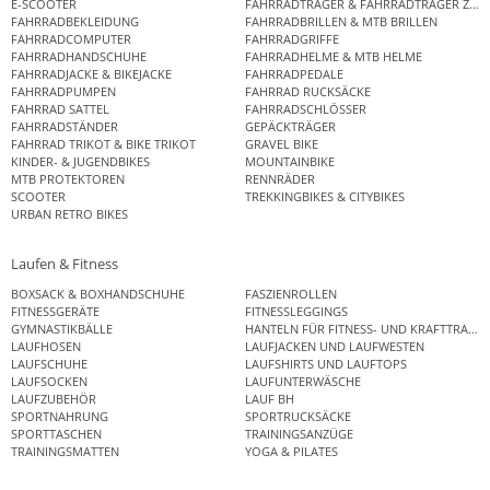
E-SCOOTER
FAHRRADTRÄGER & FAHRRADTRÄGER ZUB
FAHRRADBEKLEIDUNG
FAHRRADBRILLEN & MTB BRILLEN
FAHRRADCOMPUTER
FAHRRADGRIFFE
FAHRRADHANDSCHUHE
FAHRRADHELME & MTB HELME
FAHRRADJACKE & BIKEJACKE
FAHRRADPEDALE
FAHRRADPUMPEN
FAHRRAD RUCKSÄCKE
FAHRRAD SATTEL
FAHRRADSCHLÖSSER
FAHRRADSTÄNDER
GEPÄCKTRÄGER
FAHRRAD TRIKOT & BIKE TRIKOT
GRAVEL BIKE
KINDER- & JUGENDBIKES
MOUNTAINBIKE
MTB PROTEKTOREN
RENNRÄDER
SCOOTER
TREKKINGBIKES & CITYBIKES
URBAN RETRO BIKES
Laufen & Fitness
BOXSACK & BOXHANDSCHUHE
FASZIENROLLEN
FITNESSGERÄTE
FITNESSLEGGINGS
GYMNASTIKBÄLLE
HANTELN FÜR FITNESS- UND KRAFTTRAINI
LAUFHOSEN
LAUFJACKEN UND LAUFWESTEN
LAUFSCHUHE
LAUFSHIRTS UND LAUFTOPS
LAUFSOCKEN
LAUFUNTERWÄSCHE
LAUFZUBEHÖR
LAUF BH
SPORTNAHRUNG
SPORTRUCKSÄCKE
SPORTTASCHEN
TRAININGSANZÜGE
TRAININGSMATTEN
YOGA & PILATES