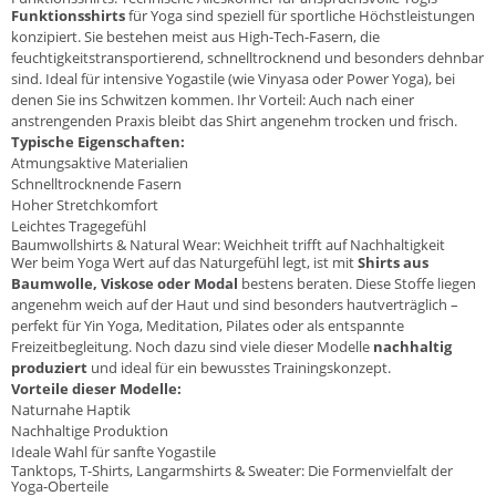
Funktionsshirts
für Yoga sind speziell für sportliche Höchstleistungen
konzipiert. Sie bestehen meist aus High-Tech-Fasern, die
feuchtigkeitstransportierend, schnelltrocknend und besonders dehnbar
sind. Ideal für intensive Yogastile (wie Vinyasa oder Power Yoga), bei
denen Sie ins Schwitzen kommen. Ihr Vorteil: Auch nach einer
anstrengenden Praxis bleibt das Shirt angenehm trocken und frisch.
Typische Eigenschaften:
Atmungsaktive Materialien
Schnelltrocknende Fasern
Hoher Stretchkomfort
Leichtes Tragegefühl
Baumwollshirts & Natural Wear: Weichheit trifft auf Nachhaltigkeit
Wer beim Yoga Wert auf das Naturgefühl legt, ist mit
Shirts aus
Baumwolle, Viskose oder Modal
bestens beraten. Diese Stoffe liegen
angenehm weich auf der Haut und sind besonders hautverträglich –
perfekt für Yin Yoga, Meditation, Pilates oder als entspannte
Freizeitbegleitung. Noch dazu sind viele dieser Modelle
nachhaltig
produziert
und ideal für ein bewusstes Trainingskonzept.
Vorteile dieser Modelle:
Naturnahe Haptik
Nachhaltige Produktion
Ideale Wahl für sanfte Yogastile
Tanktops, T-Shirts, Langarmshirts & Sweater: Die Formenvielfalt der
Yoga-Oberteile