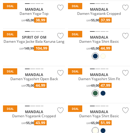
DEAL
DEAL
MANDALA
MANDALA
Damen Yoga-Top
Damen Yogatank Cropped
38,99
37,99
65,00
55,00
UVP
UVP
Nachhaltig
Nachhaltig
DEAL
DEAL
SPIRIT OF OM
MANDALA
Damen Yoga Jacke Bala Karuna Lang
Damen Yoga Shirt Basic
104,99
44,99
149,99
65,00
UVP
UVP
Nachhaltig
Nachhaltig
DEAL
DEAL
MANDALA
MANDALA
Damen Yogashirt Open Back
Damen Yogashirt Slim Fit
44,99
47,99
75,00
69,00
UVP
UVP
Nachhaltig
Nachhaltig
DEAL
DEAL
MANDALA
MANDALA
Damen Yogatank Cropped
Damen Yoga Shirt Basic
43,99
51,99
55,00
65,00
UVP
UVP