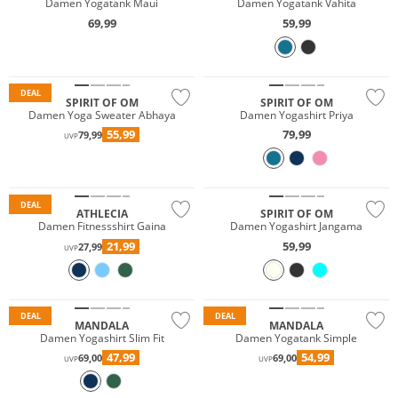
Damen Yogatank Maui
Damen Yogatank Vahita
69,99
59,99
Nachhaltig
Nachhaltig
DEAL
SPIRIT OF OM
SPIRIT OF OM
Damen Yoga Sweater Abhaya
Damen Yogashirt Priya
55,99
79,99
79,99
UVP
Preis & Wert
Nachhaltig
DEAL
ATHLECIA
SPIRIT OF OM
Damen Fitnessshirt Gaina
Damen Yogashirt Jangama
21,99
59,99
27,99
UVP
Nachhaltig
Nachhaltig
DEAL
DEAL
MANDALA
MANDALA
Damen Yogashirt Slim Fit
Damen Yogatank Simple
47,99
54,99
69,00
69,00
UVP
UVP