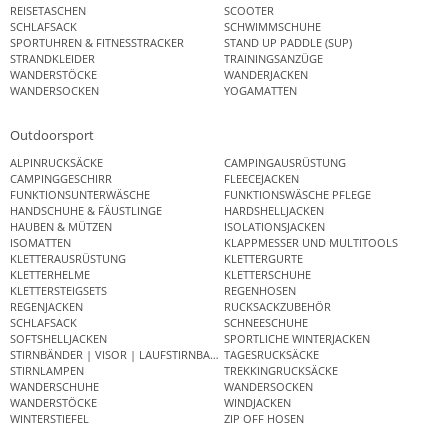
REISETASCHEN
SCOOTER
SCHLAFSACK
SCHWIMMSCHUHE
SPORTUHREN & FITNESSTRACKER
STAND UP PADDLE (SUP)
STRANDKLEIDER
TRAININGSANZÜGE
WANDERSTÖCKE
WANDERJACKEN
WANDERSOCKEN
YOGAMATTEN
Outdoorsport
ALPINRUCKSÄCKE
CAMPINGAUSRÜSTUNG
CAMPINGGESCHIRR
FLEECEJACKEN
FUNKTIONSUNTERWÄSCHE
FUNKTIONSWÄSCHE PFLEGE
HANDSCHUHE & FÄUSTLINGE
HARDSHELLJACKEN
HAUBEN & MÜTZEN
ISOLATIONSJACKEN
ISOMATTEN
KLAPPMESSER UND MULTITOOLS
KLETTERAUSRÜSTUNG
KLETTERGURTE
KLETTERHELME
KLETTERSCHUHE
KLETTERSTEIGSETS
REGENHOSEN
REGENJACKEN
RUCKSACKZUBEHÖR
SCHLAFSACK
SCHNEESCHUHE
SOFTSHELLJACKEN
SPORTLICHE WINTERJACKEN
STIRNBÄNDER | VISOR | LAUFSTIRNBAND
TAGESRUCKSÄCKE
STIRNLAMPEN
TREKKINGRUCKSÄCKE
WANDERSCHUHE
WANDERSOCKEN
WANDERSTÖCKE
WINDJACKEN
WINTERSTIEFEL
ZIP OFF HOSEN