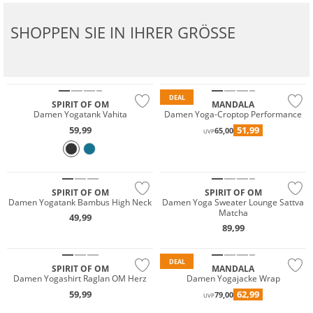
SHOPPEN SIE IN IHRER GRÖSSE
Nachhaltig
DEAL
SPIRIT OF OM
MANDALA
Damen Yogatank Vahita
Damen Yoga-Croptop Performance
59,99
51,99
65,00
UVP
Nachhaltig
Nachhaltig
SPIRIT OF OM
SPIRIT OF OM
Damen Yogatank Bambus High Neck
Damen Yoga Sweater Lounge Sattva
Matcha
49,99
89,99
Nachhaltig
Nachhaltig
DEAL
SPIRIT OF OM
MANDALA
Damen Yogashirt Raglan OM Herz
Damen Yogajacke Wrap
59,99
62,99
79,00
UVP
Nachhaltig
Nachhaltig