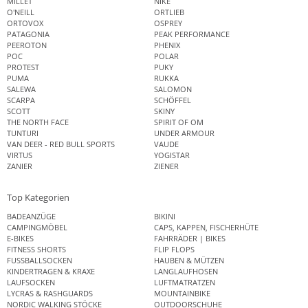
MILLET
NIKE
O'NEILL
ORTLIEB
ORTOVOX
OSPREY
PATAGONIA
PEAK PERFORMANCE
PEEROTON
PHENIX
POC
POLAR
PROTEST
PUKY
PUMA
RUKKA
SALEWA
SALOMON
SCARPA
SCHÖFFEL
SCOTT
SKINY
THE NORTH FACE
SPIRIT OF OM
TUNTURI
UNDER ARMOUR
VAN DEER - RED BULL SPORTS
VAUDE
VIRTUS
YOGISTAR
ZANIER
ZIENER
Top Kategorien
BADEANZÜGE
BIKINI
CAMPINGMÖBEL
CAPS, KAPPEN, FISCHERHÜTE
E-BIKES
FAHRRÄDER | BIKES
FITNESS SHORTS
FLIP FLOPS
FUSSBALLSOCKEN
HAUBEN & MÜTZEN
KINDERTRAGEN & KRAXE
LANGLAUFHOSEN
LAUFSOCKEN
LUFTMATRATZEN
LYCRAS & RASHGUARDS
MOUNTAINBIKE
NORDIC WALKING STÖCKE
OUTDOORSCHUHE