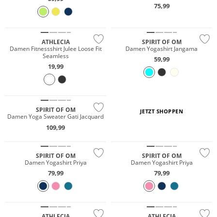
75,99
Preis & Wert
Nachhaltig
ATHLECIA
SPIRIT OF OM
Damen Fitnessshirt Julee Loose Fit
Damen Yogashirt Jangama
Seamless
59,99
19,99
Nachhaltig
SPIRIT OF OM
JETZT SHOPPEN
Damen Yoga Sweater Gati Jacquard
109,99
Nachhaltig
Nachhaltig
SPIRIT OF OM
SPIRIT OF OM
Damen Yogashirt Priya
Damen Yogashirt Priya
79,99
79,99
Preis & Wert
ATHLECIA
ATHLECIA