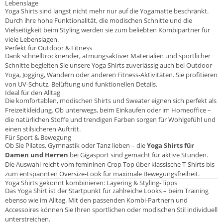
Lebenslage
Yoga Shirts sind längst nicht mehr nur auf die Yogamatte beschränkt.
Durch ihre hohe Funktionalität, die modischen Schnitte und die
Vielseitigkeit beim Styling werden sie zum beliebten Kombipartner für
viele Lebenslagen.
Perfekt für Outdoor & Fitness
Dank schnelltrocknender, atmungsaktiver Materialien und sportlicher
Schnitte begleiten Sie unsere Yoga Shirts zuverlässig auch bei Outdoor-
Yoga, Jogging, Wandern oder anderen Fitness-Aktivitäten. Sie profitieren
von UV-Schutz, Belüftung und funktionellen Details.
Ideal für den Alltag
Die komfortablen, modischen Shirts und Sweater eignen sich perfekt als
Freizeitkleidung. Ob unterwegs, beim Einkaufen oder im Homeoffice –
die natürlichen Stoffe und trendigen Farben sorgen für Wohlgefühl und
einen stilsicheren Auftritt.
Für Sport & Bewegung
Ob Sie Pilates, Gymnastik oder Tanz lieben – die
Yoga Shirts für
Damen und Herren
bei Gigasport sind gemacht für aktive Stunden.
Die Auswahl reicht vom femininen Crop Top über klassische T-Shirts bis
zum entspannten Oversize-Look für maximale Bewegungsfreiheit.
Yoga Shirts gekonnt kombinieren: Layering & Styling-Tipps
Das Yoga Shirt ist der Startpunkt für zahlreiche Looks – beim Training
ebenso wie im Alltag. Mit den passenden Kombi-Partnern und
Accessoires können Sie Ihren sportlichen oder modischen Stil individuell
unterstreichen.