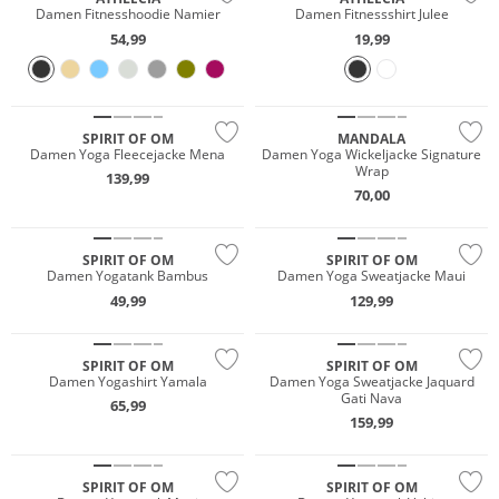
Damen Fitnesshoodie Namier
Damen Fitnessshirt Julee
54,99
19,99
Nachhaltig
Nachhaltig
SPIRIT OF OM
MANDALA
Damen Yoga Fleecejacke Mena
Damen Yoga Wickeljacke Signature
Wrap
139,99
70,00
Nachhaltig
Nachhaltig
SPIRIT OF OM
SPIRIT OF OM
Damen Yogatank Bambus
Damen Yoga Sweatjacke Maui
49,99
129,99
Nachhaltig
Nachhaltig
SPIRIT OF OM
SPIRIT OF OM
Damen Yogashirt Yamala
Damen Yoga Sweatjacke Jaquard
Gati Nava
65,99
159,99
Nachhaltig
Nachhaltig
SPIRIT OF OM
SPIRIT OF OM