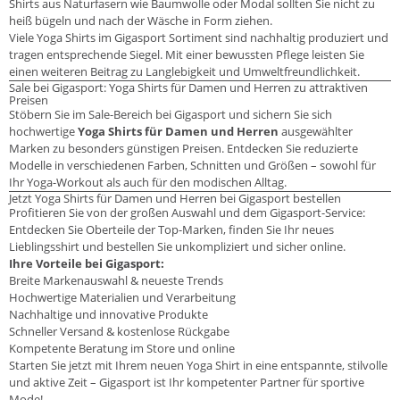
Shirts aus Naturfasern wie Baumwolle oder Modal sollten Sie nicht zu
heiß bügeln und nach der Wäsche in Form ziehen.
Viele Yoga Shirts im Gigasport Sortiment sind nachhaltig produziert und
tragen entsprechende Siegel. Mit einer bewussten Pflege leisten Sie
einen weiteren Beitrag zu Langlebigkeit und Umweltfreundlichkeit.
Sale bei Gigasport: Yoga Shirts für Damen und Herren zu attraktiven
Preisen
Stöbern Sie im Sale-Bereich bei Gigasport und sichern Sie sich
hochwertige
Yoga Shirts für Damen und Herren
ausgewählter
Marken zu besonders günstigen Preisen. Entdecken Sie reduzierte
Modelle in verschiedenen Farben, Schnitten und Größen – sowohl für
Ihr Yoga-Workout als auch für den modischen Alltag.
Jetzt Yoga Shirts für Damen und Herren bei Gigasport bestellen
Profitieren Sie von der großen Auswahl und dem Gigasport-Service:
Entdecken Sie Oberteile der Top-Marken, finden Sie Ihr neues
Lieblingsshirt und bestellen Sie unkompliziert und sicher online.
Ihre Vorteile bei Gigasport:
Breite Markenauswahl & neueste Trends
Hochwertige Materialien und Verarbeitung
Nachhaltige und innovative Produkte
Schneller Versand & kostenlose Rückgabe
Kompetente Beratung im Store und online
Starten Sie jetzt mit Ihrem neuen Yoga Shirt in eine entspannte, stilvolle
und aktive Zeit – Gigasport ist Ihr kompetenter Partner für sportive
Mode!