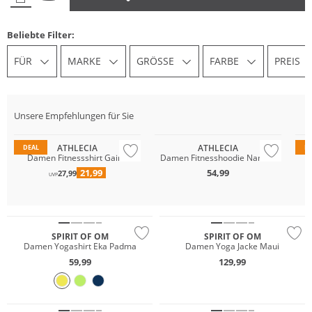
Beliebte Filter:
FÜR
MARKE
GRÖSSE
FARBE
PREIS
Unsere Empfehlungen für Sie
Preis & Wert
Preis & Wert
Pr
ATHLECIA
ATHLECIA
DEAL
D
Damen Fitnessshirt Gaina
Damen Fitnesshoodie Namier
21,99
54,99
27,99
UVP
Nachhaltig
Nachhaltig
SPIRIT OF OM
SPIRIT OF OM
Damen Yogashirt Eka Padma
Damen Yoga Jacke Maui
59,99
129,99
Nachhaltig
Nachhaltig