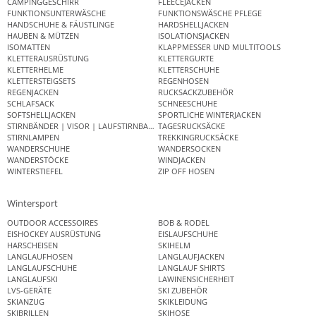
CAMPINGGESCHIRR
FLEECEJACKEN
FUNKTIONSUNTERWÄSCHE
FUNKTIONSWÄSCHE PFLEGE
HANDSCHUHE & FÄUSTLINGE
HARDSHELLJACKEN
HAUBEN & MÜTZEN
ISOLATIONSJACKEN
ISOMATTEN
KLAPPMESSER UND MULTITOOLS
KLETTERAUSRÜSTUNG
KLETTERGURTE
KLETTERHELME
KLETTERSCHUHE
KLETTERSTEIGSETS
REGENHOSEN
REGENJACKEN
RUCKSACKZUBEHÖR
SCHLAFSACK
SCHNEESCHUHE
SOFTSHELLJACKEN
SPORTLICHE WINTERJACKEN
STIRNBÄNDER | VISOR | LAUFSTIRNBAND
TAGESRUCKSÄCKE
STIRNLAMPEN
TREKKINGRUCKSÄCKE
WANDERSCHUHE
WANDERSOCKEN
WANDERSTÖCKE
WINDJACKEN
WINTERSTIEFEL
ZIP OFF HOSEN
Wintersport
OUTDOOR ACCESSOIRES
BOB & RODEL
EISHOCKEY AUSRÜSTUNG
EISLAUFSCHUHE
HARSCHEISEN
SKIHELM
LANGLAUFHOSEN
LANGLAUFJACKEN
LANGLAUFSCHUHE
LANGLAUF SHIRTS
LANGLAUFSKI
LAWINENSICHERHEIT
LVS-GERÄTE
SKI ZUBEHÖR
SKIANZUG
SKIKLEIDUNG
SKIBRILLEN
SKIHOSE