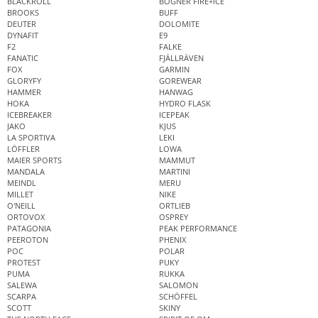
BLACKROLL
BOGNER FIRE+ICE
BROOKS
BUFF
DEUTER
DOLOMITE
DYNAFIT
E9
F2
FALKE
FANATIC
FJÄLLRÄVEN
FOX
GARMIN
GLORYFY
GOREWEAR
HAMMER
HANWAG
HOKA
HYDRO FLASK
ICEBREAKER
ICEPEAK
JAKO
KJUS
LA SPORTIVA
LEKI
LÖFFLER
LOWA
MAIER SPORTS
MAMMUT
MANDALA
MARTINI
MEINDL
MERU
MILLET
NIKE
O'NEILL
ORTLIEB
ORTOVOX
OSPREY
PATAGONIA
PEAK PERFORMANCE
PEEROTON
PHENIX
POC
POLAR
PROTEST
PUKY
PUMA
RUKKA
SALEWA
SALOMON
SCARPA
SCHÖFFEL
SCOTT
SKINY