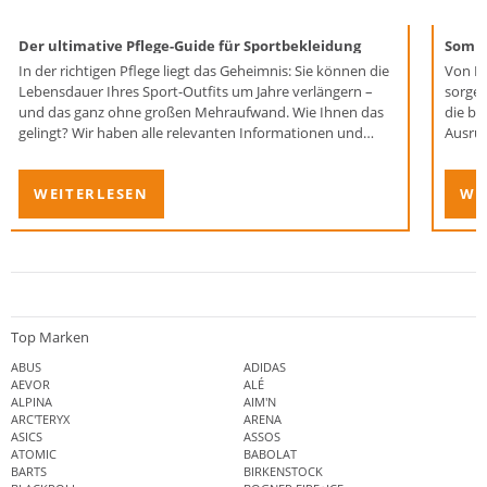
Der ultimative Pflege-Guide für Sportbekleidung
Somme
In der richtigen Pflege liegt das Geheimnis: Sie können die
Von HI
Lebensdauer Ihres Sport-Outfits um Jahre verlängern –
sorgen
und das ganz ohne großen Mehraufwand. Wie Ihnen das
die b
gelingt? Wir haben alle relevanten Informationen und
Ausrüs
praktischen Tipps für Sie im Überblick zusammengefasst.
WEITERLESEN
WE
Top Marken
ABUS
ADIDAS
AEVOR
ALÉ
ALPINA
AIM'N
ARC'TERYX
ARENA
ASICS
ASSOS
ATOMIC
BABOLAT
BARTS
BIRKENSTOCK