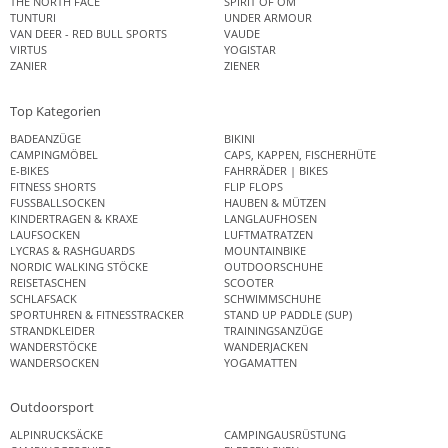
THE NORTH FACE
SPIRIT OF OM
TUNTURI
UNDER ARMOUR
VAN DEER - RED BULL SPORTS
VAUDE
VIRTUS
YOGISTAR
ZANIER
ZIENER
Top Kategorien
BADEANZÜGE
BIKINI
CAMPINGMÖBEL
CAPS, KAPPEN, FISCHERHÜTE
E-BIKES
FAHRRÄDER | BIKES
FITNESS SHORTS
FLIP FLOPS
FUSSBALLSOCKEN
HAUBEN & MÜTZEN
KINDERTRAGEN & KRAXE
LANGLAUFHOSEN
LAUFSOCKEN
LUFTMATRATZEN
LYCRAS & RASHGUARDS
MOUNTAINBIKE
NORDIC WALKING STÖCKE
OUTDOORSCHUHE
REISETASCHEN
SCOOTER
SCHLAFSACK
SCHWIMMSCHUHE
SPORTUHREN & FITNESSTRACKER
STAND UP PADDLE (SUP)
STRANDKLEIDER
TRAININGSANZÜGE
WANDERSTÖCKE
WANDERJACKEN
WANDERSOCKEN
YOGAMATTEN
Outdoorsport
ALPINRUCKSÄCKE
CAMPINGAUSRÜSTUNG