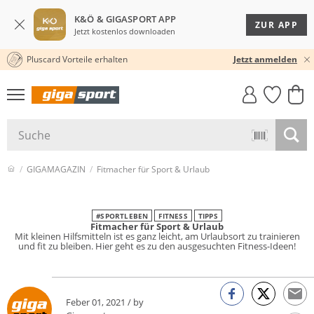
K&Ö & GIGASPORT APP
ZUR APP
Jetzt kostenlos downloaden
Pluscard Vorteile erhalten
KOSTENLOSER VERSAND* & RÜCKVERSAND
Jetzt anmelden
GIGASTYLE
FAHRRAD­
CLICK &
CLICK &
MUST-HAVE
LEASING
COLLECT
RESERVE
GIGAMAGAZIN
Fitmacher für Sport & Urlaub
#SPORTLEBEN
FITNESS
TIPPS
Fitmacher für Sport & Urlaub
Mit kleinen Hilfsmitteln ist es ganz leicht, am Urlaubsort zu trainieren
und fit zu bleiben. Hier geht es zu den ausgesuchten Fitness-Ideen!
Feber 01, 2021 / by