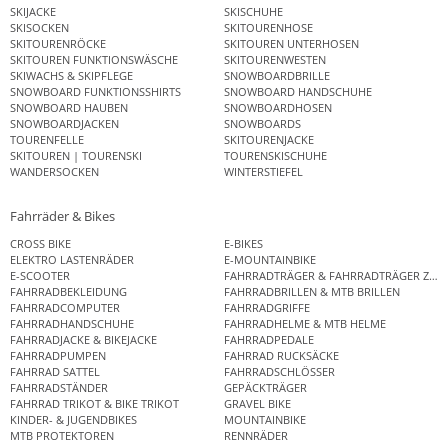
SKIJACKE
SKISCHUHE
SKISOCKEN
SKITOURENHOSE
SKITOURENRÖCKE
SKITOUREN UNTERHOSEN
SKITOUREN FUNKTIONSWÄSCHE
SKITOURENWESTEN
SKIWACHS & SKIPFLEGE
SNOWBOARDBRILLE
SNOWBOARD FUNKTIONSSHIRTS
SNOWBOARD HANDSCHUHE
SNOWBOARD HAUBEN
SNOWBOARDHOSEN
SNOWBOARDJACKEN
SNOWBOARDS
TOURENFELLE
SKITOURENJACKE
SKITOUREN | TOURENSKI
TOURENSKISCHUHE
WANDERSOCKEN
WINTERSTIEFEL
Fahrräder & Bikes
CROSS BIKE
E-BIKES
ELEKTRO LASTENRÄDER
E-MOUNTAINBIKE
E-SCOOTER
FAHRRADTRÄGER & FAHRRADTRÄGER ZUB
FAHRRADBEKLEIDUNG
FAHRRADBRILLEN & MTB BRILLEN
FAHRRADCOMPUTER
FAHRRADGRIFFE
FAHRRADHANDSCHUHE
FAHRRADHELME & MTB HELME
FAHRRADJACKE & BIKEJACKE
FAHRRADPEDALE
FAHRRADPUMPEN
FAHRRAD RUCKSÄCKE
FAHRRAD SATTEL
FAHRRADSCHLÖSSER
FAHRRADSTÄNDER
GEPÄCKTRÄGER
FAHRRAD TRIKOT & BIKE TRIKOT
GRAVEL BIKE
KINDER- & JUGENDBIKES
MOUNTAINBIKE
MTB PROTEKTOREN
RENNRÄDER