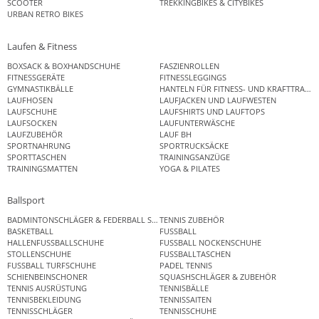
SCOOTER
TREKKINGBIKES & CITYBIKES
URBAN RETRO BIKES
Laufen & Fitness
BOXSACK & BOXHANDSCHUHE
FASZIENROLLEN
FITNESSGERÄTE
FITNESSLEGGINGS
GYMNASTIKBÄLLE
HANTELN FÜR FITNESS- UND KRAFTTRAINI
LAUFHOSEN
LAUFJACKEN UND LAUFWESTEN
LAUFSCHUHE
LAUFSHIRTS UND LAUFTOPS
LAUFSOCKEN
LAUFUNTERWÄSCHE
LAUFZUBEHÖR
LAUF BH
SPORTNAHRUNG
SPORTRUCKSÄCKE
SPORTTASCHEN
TRAININGSANZÜGE
TRAININGSMATTEN
YOGA & PILATES
Ballsport
BADMINTONSCHLÄGER & FEDERBALL SETS
TENNIS ZUBEHÖR
BASKETBALL
FUSSBALL
HALLENFUSSBALLSCHUHE
FUSSBALL NOCKENSCHUHE
STOLLENSCHUHE
FUSSBALLTASCHEN
FUSSBALL TURFSCHUHE
PADEL TENNIS
SCHIENBEINSCHONER
SQUASHSCHLÄGER & ZUBEHÖR
TENNIS AUSRÜSTUNG
TENNISBÄLLE
TENNISBEKLEIDUNG
TENNISSAITEN
TENNISSCHLÄGER
TENNISSCHUHE