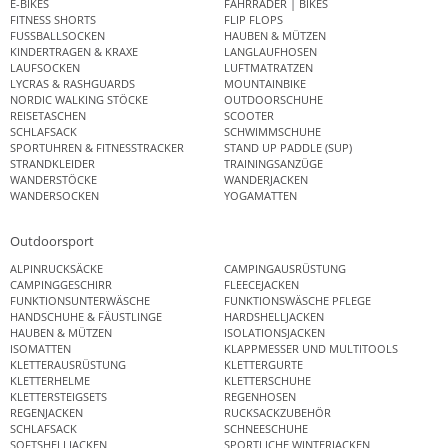
E-BIKES
FAHRRÄDER | BIKES
FITNESS SHORTS
FLIP FLOPS
FUSSBALLSOCKEN
HAUBEN & MÜTZEN
KINDERTRAGEN & KRAXE
LANGLAUFHOSEN
LAUFSOCKEN
LUFTMATRATZEN
LYCRAS & RASHGUARDS
MOUNTAINBIKE
NORDIC WALKING STÖCKE
OUTDOORSCHUHE
REISETASCHEN
SCOOTER
SCHLAFSACK
SCHWIMMSCHUHE
SPORTUHREN & FITNESSTRACKER
STAND UP PADDLE (SUP)
STRANDKLEIDER
TRAININGSANZÜGE
WANDERSTÖCKE
WANDERJACKEN
WANDERSOCKEN
YOGAMATTEN
Outdoorsport
ALPINRUCKSÄCKE
CAMPINGAUSRÜSTUNG
CAMPINGGESCHIRR
FLEECEJACKEN
FUNKTIONSUNTERWÄSCHE
FUNKTIONSWÄSCHE PFLEGE
HANDSCHUHE & FÄUSTLINGE
HARDSHELLJACKEN
HAUBEN & MÜTZEN
ISOLATIONSJACKEN
ISOMATTEN
KLAPPMESSER UND MULTITOOLS
KLETTERAUSRÜSTUNG
KLETTERGURTE
KLETTERHELME
KLETTERSCHUHE
KLETTERSTEIGSETS
REGENHOSEN
REGENJACKEN
RUCKSACKZUBEHÖR
SCHLAFSACK
SCHNEESCHUHE
SOFTSHELLJACKEN
SPORTLICHE WINTERJACKEN