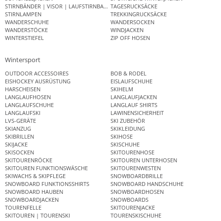
STIRNBÄNDER | VISOR | LAUFSTIRNBAND
TAGESRUCKSÄCKE
STIRNLAMPEN
TREKKINGRUCKSÄCKE
WANDERSCHUHE
WANDERSOCKEN
WANDERSTÖCKE
WINDJACKEN
WINTERSTIEFEL
ZIP OFF HOSEN
Wintersport
OUTDOOR ACCESSOIRES
BOB & RODEL
EISHOCKEY AUSRÜSTUNG
EISLAUFSCHUHE
HARSCHEISEN
SKIHELM
LANGLAUFHOSEN
LANGLAUFJACKEN
LANGLAUFSCHUHE
LANGLAUF SHIRTS
LANGLAUFSKI
LAWINENSICHERHEIT
LVS-GERÄTE
SKI ZUBEHÖR
SKIANZUG
SKIKLEIDUNG
SKIBRILLEN
SKIHOSE
SKIJACKE
SKISCHUHE
SKISOCKEN
SKITOURENHOSE
SKITOURENRÖCKE
SKITOUREN UNTERHOSEN
SKITOUREN FUNKTIONSWÄSCHE
SKITOURENWESTEN
SKIWACHS & SKIPFLEGE
SNOWBOARDBRILLE
SNOWBOARD FUNKTIONSSHIRTS
SNOWBOARD HANDSCHUHE
SNOWBOARD HAUBEN
SNOWBOARDHOSEN
SNOWBOARDJACKEN
SNOWBOARDS
TOURENFELLE
SKITOURENJACKE
SKITOUREN | TOURENSKI
TOURENSKISCHUHE