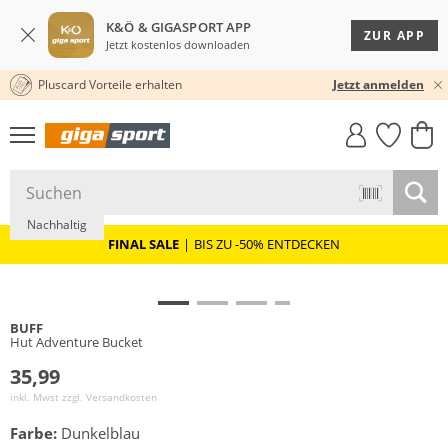
K&Ö & GIGASPORT APP
ZUR APP
Jetzt kostenlos downloaden
Pluscard Vorteile erhalten
30 TAGE RÜCKGABERECHT
Jetzt anmelden
GIGASTYLE
FAHRRAD­
CLICK &
CLICK &
MUST-HAVE
LEASING
COLLECT
RESERVE
Nachhaltig
FINAL SALE
|
BIS ZU -50% ENTDECKEN
BUFF
Hut Adventure Bucket
35,99
inkl. Mwst zzgl.
Versandkosten
Farbe:
Dunkelblau