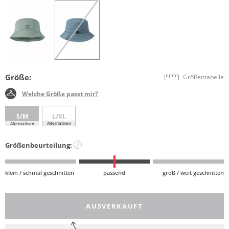
Größe:
Größentabelle
Welche Größe passt mir?
S/M
L/XL
Alternativen
Alternativen
Größenbeurteilung:
?
klein / schmal geschnitten
passend
groß / weit geschnitten
AUSVERKAUFT