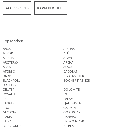
ACCESSOIRES
KAPPEN & HÜTE
Top Marken
ABUS
ADIDAS
AEVOR
ALÉ
ALPINA
AIM'N
ARC'TERYX
ARENA
ASICS
ASSOS
ATOMIC
BABOLAT
BARTS
BIRKENSTOCK
BLACKROLL
BOGNER FIRE+ICE
BROOKS
BUFF
DEUTER
DOLOMITE
DYNAFIT
E9
F2
FALKE
FANATIC
FJÄLLRÄVEN
FOX
GARMIN
GLORYFY
GOREWEAR
HAMMER
HANWAG
HOKA
HYDRO FLASK
ICEBREAKER
ICEPEAK