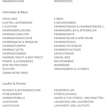
WANDERSOCKEN
WINTERSTIEFEL
Fahrräder & Bikes
CROSS BIKE
E-BIKES
ELEKTRO LASTENRÄDER
E-MOUNTAINBIKE
E-SCOOTER
FAHRRADTRÄGER & FAHRRADTRÄGER ZUB
FAHRRADBEKLEIDUNG
FAHRRADBRILLEN & MTB BRILLEN
FAHRRADCOMPUTER
FAHRRADGRIFFE
FAHRRADHANDSCHUHE
FAHRRADHELME & MTB HELME
FAHRRADJACKE & BIKEJACKE
FAHRRADPEDALE
FAHRRADPUMPEN
FAHRRAD RUCKSÄCKE
FAHRRAD SATTEL
FAHRRADSCHLÖSSER
FAHRRADSTÄNDER
GEPÄCKTRÄGER
FAHRRAD TRIKOT & BIKE TRIKOT
GRAVEL BIKE
KINDER- & JUGENDBIKES
MOUNTAINBIKE
MTB PROTEKTOREN
RENNRÄDER
SCOOTER
TREKKINGBIKES & CITYBIKES
URBAN RETRO BIKES
Laufen & Fitness
BOXSACK & BOXHANDSCHUHE
FASZIENROLLEN
FITNESSGERÄTE
FITNESSLEGGINGS
GYMNASTIKBÄLLE
HANTELN FÜR FITNESS- UND KRAFTTRAINI
LAUFHOSEN
LAUFJACKEN UND LAUFWESTEN
LAUFSCHUHE
LAUFSHIRTS UND LAUFTOPS