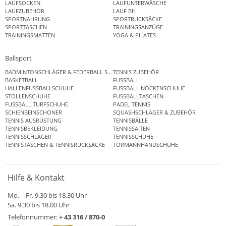
LAUFSOCKEN
LAUFUNTERWÄSCHE
LAUFZUBEHÖR
LAUF BH
SPORTNAHRUNG
SPORTRUCKSÄCKE
SPORTTASCHEN
TRAININGSANZÜGE
TRAININGSMATTEN
YOGA & PILATES
Ballsport
BADMINTONSCHLÄGER & FEDERBALL SETS
TENNIS ZUBEHÖR
BASKETBALL
FUSSBALL
HALLENFUSSBALLSCHUHE
FUSSBALL NOCKENSCHUHE
STOLLENSCHUHE
FUSSBALLTASCHEN
FUSSBALL TURFSCHUHE
PADEL TENNIS
SCHIENBEINSCHONER
SQUASHSCHLÄGER & ZUBEHÖR
TENNIS AUSRÜSTUNG
TENNISBÄLLE
TENNISBEKLEIDUNG
TENNISSAITEN
TENNISSCHLÄGER
TENNISSCHUHE
TENNISTASCHEN & TENNISRUCKSÄCKE
TORMANNHANDSCHUHE
Hilfe & Kontakt
Mo. – Fr. 9.30 bis 18.30 Uhr
Sa. 9.30 bis 18.00 Uhr
Telefonnummer:
+ 43 316 / 870-0