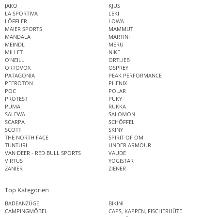
JAKO
KJUS
LA SPORTIVA
LEKI
LÖFFLER
LOWA
MAIER SPORTS
MAMMUT
MANDALA
MARTINI
MEINDL
MERU
MILLET
NIKE
O'NEILL
ORTLIEB
ORTOVOX
OSPREY
PATAGONIA
PEAK PERFORMANCE
PEEROTON
PHENIX
POC
POLAR
PROTEST
PUKY
PUMA
RUKKA
SALEWA
SALOMON
SCARPA
SCHÖFFEL
SCOTT
SKINY
THE NORTH FACE
SPIRIT OF OM
TUNTURI
UNDER ARMOUR
VAN DEER - RED BULL SPORTS
VAUDE
VIRTUS
YOGISTAR
ZANIER
ZIENER
Top Kategorien
BADEANZÜGE
BIKINI
CAMPINGMÖBEL
CAPS, KAPPEN, FISCHERHÜTE