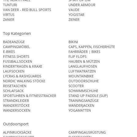
TUNTURI
UNDER ARMOUR
VAN DEER - RED BULL SPORTS
VAUDE
VIRTUS
YOGISTAR
ZANIER
ZIENER
Top Kategorien
BADEANZÜGE
BIKINI
CAMPINGMÖBEL
CAPS, KAPPEN, FISCHERHÜTE
E-BIKES
FAHRRÄDER | BIKES
FITNESS SHORTS
FLIP FLOPS
FUSSBALLSOCKEN
HAUBEN & MÜTZEN
KINDERTRAGEN & KRAXE
LANGLAUFHOSEN
LAUFSOCKEN
LUFTMATRATZEN
LYCRAS & RASHGUARDS
MOUNTAINBIKE
NORDIC WALKING STÖCKE
OUTDOORSCHUHE
REISETASCHEN
SCOOTER
SCHLAFSACK
SCHWIMMSCHUHE
SPORTUHREN & FITNESSTRACKER
STAND UP PADDLE (SUP)
STRANDKLEIDER
TRAININGSANZÜGE
WANDERSTÖCKE
WANDERJACKEN
WANDERSOCKEN
YOGAMATTEN
Outdoorsport
ALPINRUCKSÄCKE
CAMPINGAUSRÜSTUNG