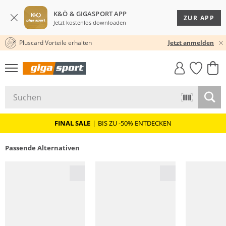
K&Ö & GIGASPORT APP
ZUR APP
Jetzt kostenlos downloaden
Pluscard Vorteile erhalten
30 TAGE RÜCKGABERECHT
Jetzt anmelden
GIGASTYLE
FAHRRAD­
CLICK &
CLICK &
MUST-HAVE
LEASING
COLLECT
RESERVE
FINAL SALE
|
BIS ZU -50% ENTDECKEN
Passende Alternativen