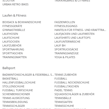
SCOOTER
TREKKINGBIKES & CITYBIKES
URBAN RETRO BIKES
Laufen & Fitness
BOXSACK & BOXHANDSCHUHE
FASZIENROLLEN
FITNESSGERÄTE
FITNESSLEGGINGS
GYMNASTIKBÄLLE
HANTELN FÜR FITNESS- UND KRAFTTRAINI
LAUFHOSEN
LAUFJACKEN UND LAUFWESTEN
LAUFSCHUHE
LAUFSHIRTS UND LAUFTOPS
LAUFSOCKEN
LAUFUNTERWÄSCHE
LAUFZUBEHÖR
LAUF BH
SPORTNAHRUNG
SPORTRUCKSÄCKE
SPORTTASCHEN
TRAININGSANZÜGE
TRAININGSMATTEN
YOGA & PILATES
Ballsport
BADMINTONSCHLÄGER & FEDERBALL SETS
TENNIS ZUBEHÖR
BASKETBALL
FUSSBALL
HALLENFUSSBALLSCHUHE
FUSSBALL NOCKENSCHUHE
STOLLENSCHUHE
FUSSBALLTASCHEN
FUSSBALL TURFSCHUHE
PADEL TENNIS
SCHIENBEINSCHONER
SQUASHSCHLÄGER & ZUBEHÖR
TENNIS AUSRÜSTUNG
TENNISBÄLLE
TENNISBEKLEIDUNG
TENNISSAITEN
TENNISSCHLÄGER
TENNISSCHUHE