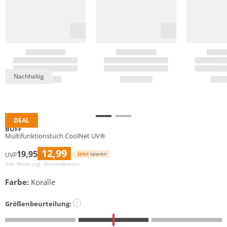
Nachhaltig
DEAL
BUFF
Multifunktionstuch CoolNet UV®
12,99
19,95
Jetzt
sparen
UVP
inkl. Mwst zzgl.
Versandkosten
Farbe:
Koralle
Größenbeurteilung:
?