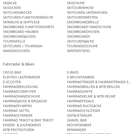
SKIJACKE
SKISCHUHE
SKISOCKEN
SKITOURENHOSE
SKITOURENRÖCKE
SKITOUREN UNTERHOSEN
SKITOUREN FUNKTIONSWÄSCHE
SKITOURENWESTEN
SKIWACHS & SKIPFLEGE
SNOWBOARDBRILLE
SNOWBOARD FUNKTIONSSHIRTS
SNOWBOARD HANDSCHUHE
SNOWBOARD HAUBEN
SNOWBOARDHOSEN
SNOWBOARDJACKEN
SNOWBOARDS
TOURENFELLE
SKITOURENJACKE
SKITOUREN | TOURENSKI
TOURENSKISCHUHE
WANDERSOCKEN
WINTERSTIEFEL
Fahrräder & Bikes
CROSS BIKE
E-BIKES
ELEKTRO LASTENRÄDER
E-MOUNTAINBIKE
E-SCOOTER
FAHRRADTRÄGER & FAHRRADTRÄGER ZUB
FAHRRADBEKLEIDUNG
FAHRRADBRILLEN & MTB BRILLEN
FAHRRADCOMPUTER
FAHRRADGRIFFE
FAHRRADHANDSCHUHE
FAHRRADHELME & MTB HELME
FAHRRADJACKE & BIKEJACKE
FAHRRADPEDALE
FAHRRADPUMPEN
FAHRRAD RUCKSÄCKE
FAHRRAD SATTEL
FAHRRADSCHLÖSSER
FAHRRADSTÄNDER
GEPÄCKTRÄGER
FAHRRAD TRIKOT & BIKE TRIKOT
GRAVEL BIKE
KINDER- & JUGENDBIKES
MOUNTAINBIKE
MTB PROTEKTOREN
RENNRÄDER