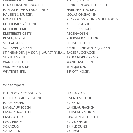
CAMPINGGESCHIRR
FLEECEJACKEN
FUNKTIONSUNTERWÄSCHE
FUNKTIONSWÄSCHE PFLEGE
HANDSCHUHE & FÄUSTLINGE
HARDSHELLJACKEN
HAUBEN & MÜTZEN
ISOLATIONSJACKEN
ISOMATTEN
KLAPPMESSER UND MULTITOOLS
KLETTERAUSRÜSTUNG
KLETTERGURTE
KLETTERHELME
KLETTERSCHUHE
KLETTERSTEIGSETS
REGENHOSEN
REGENJACKEN
RUCKSACKZUBEHÖR
SCHLAFSACK
SCHNEESCHUHE
SOFTSHELLJACKEN
SPORTLICHE WINTERJACKEN
STIRNBÄNDER | VISOR | LAUFSTIRNBAND
TAGESRUCKSÄCKE
STIRNLAMPEN
TREKKINGRUCKSÄCKE
WANDERSCHUHE
WANDERSOCKEN
WANDERSTÖCKE
WINDJACKEN
WINTERSTIEFEL
ZIP OFF HOSEN
Wintersport
OUTDOOR ACCESSOIRES
BOB & RODEL
EISHOCKEY AUSRÜSTUNG
EISLAUFSCHUHE
HARSCHEISEN
SKIHELM
LANGLAUFHOSEN
LANGLAUFJACKEN
LANGLAUFSCHUHE
LANGLAUF SHIRTS
LANGLAUFSKI
LAWINENSICHERHEIT
LVS-GERÄTE
SKI ZUBEHÖR
SKIANZUG
SKIKLEIDUNG
SKIBRILLEN
SKIHOSE