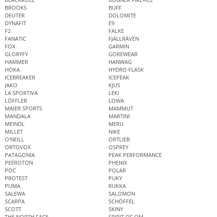
BROOKS
BUFF
DEUTER
DOLOMITE
DYNAFIT
E9
F2
FALKE
FANATIC
FJÄLLRÄVEN
FOX
GARMIN
GLORYFY
GOREWEAR
HAMMER
HANWAG
HOKA
HYDRO FLASK
ICEBREAKER
ICEPEAK
JAKO
KJUS
LA SPORTIVA
LEKI
LÖFFLER
LOWA
MAIER SPORTS
MAMMUT
MANDALA
MARTINI
MEINDL
MERU
MILLET
NIKE
O'NEILL
ORTLIEB
ORTOVOX
OSPREY
PATAGONIA
PEAK PERFORMANCE
PEEROTON
PHENIX
POC
POLAR
PROTEST
PUKY
PUMA
RUKKA
SALEWA
SALOMON
SCARPA
SCHÖFFEL
SCOTT
SKINY
THE NORTH FACE
SPIRIT OF OM