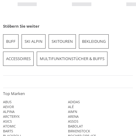
Stöbern Sie weiter
BUFF
SKI ALPIN
SKITOUREN
BEKLEIDUNG
ACCESSOIRES
MULTIFUNKTIONSTÜCHER & BUFFS
Top Marken
ABUS
ADIDAS
AEVOR
ALÉ
ALPINA
AIM'N
ARC'TERYX
ARENA
ASICS
ASSOS
ATOMIC
BABOLAT
BARTS
BIRKENSTOCK
BLACKROLL
BOGNER FIRE+ICE