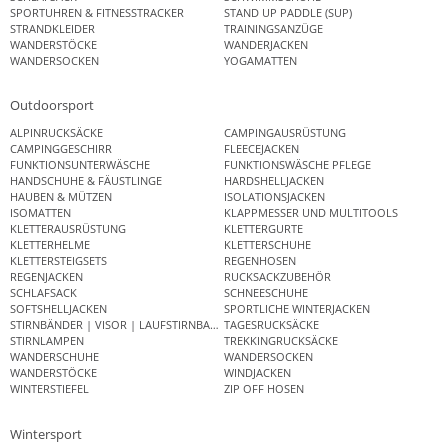
SPORTUHREN & FITNESSTRACKER
STAND UP PADDLE (SUP)
STRANDKLEIDER
TRAININGSANZÜGE
WANDERSTÖCKE
WANDERJACKEN
WANDERSOCKEN
YOGAMATTEN
Outdoorsport
ALPINRUCKSÄCKE
CAMPINGAUSRÜSTUNG
CAMPINGGESCHIRR
FLEECEJACKEN
FUNKTIONSUNTERWÄSCHE
FUNKTIONSWÄSCHE PFLEGE
HANDSCHUHE & FÄUSTLINGE
HARDSHELLJACKEN
HAUBEN & MÜTZEN
ISOLATIONSJACKEN
ISOMATTEN
KLAPPMESSER UND MULTITOOLS
KLETTERAUSRÜSTUNG
KLETTERGURTE
KLETTERHELME
KLETTERSCHUHE
KLETTERSTEIGSETS
REGENHOSEN
REGENJACKEN
RUCKSACKZUBEHÖR
SCHLAFSACK
SCHNEESCHUHE
SOFTSHELLJACKEN
SPORTLICHE WINTERJACKEN
STIRNBÄNDER | VISOR | LAUFSTIRNBAND
TAGESRUCKSÄCKE
STIRNLAMPEN
TREKKINGRUCKSÄCKE
WANDERSCHUHE
WANDERSOCKEN
WANDERSTÖCKE
WINDJACKEN
WINTERSTIEFEL
ZIP OFF HOSEN
Wintersport