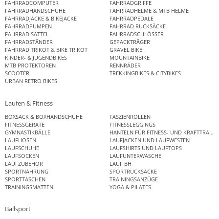
FAHRRADCOMPUTER
FAHRRADGRIFFE
FAHRRADHANDSCHUHE
FAHRRADHELME & MTB HELME
FAHRRADJACKE & BIKEJACKE
FAHRRADPEDALE
FAHRRADPUMPEN
FAHRRAD RUCKSÄCKE
FAHRRAD SATTEL
FAHRRADSCHLÖSSER
FAHRRADSTÄNDER
GEPÄCKTRÄGER
FAHRRAD TRIKOT & BIKE TRIKOT
GRAVEL BIKE
KINDER- & JUGENDBIKES
MOUNTAINBIKE
MTB PROTEKTOREN
RENNRÄDER
SCOOTER
TREKKINGBIKES & CITYBIKES
URBAN RETRO BIKES
Laufen & Fitness
BOXSACK & BOXHANDSCHUHE
FASZIENROLLEN
FITNESSGERÄTE
FITNESSLEGGINGS
GYMNASTIKBÄLLE
HANTELN FÜR FITNESS- UND KRAFTTRAINI
LAUFHOSEN
LAUFJACKEN UND LAUFWESTEN
LAUFSCHUHE
LAUFSHIRTS UND LAUFTOPS
LAUFSOCKEN
LAUFUNTERWÄSCHE
LAUFZUBEHÖR
LAUF BH
SPORTNAHRUNG
SPORTRUCKSÄCKE
SPORTTASCHEN
TRAININGSANZÜGE
TRAININGSMATTEN
YOGA & PILATES
Ballsport