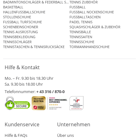
BADMINTONSCHLÄGER & FEDERBALL SETS
TENNIS ZUBEHÖR
BASKETBALL
FUSSBALL
HALLENFUSSBALLSCHUHE
FUSSBALL NOCKENSCHUHE
STOLLENSCHUHE
FUSSBALLTASCHEN
FUSSBALL TURFSCHUHE
PADEL TENNIS
SCHIENBEINSCHONER
SQUASHSCHLÄGER & ZUBEHÖR
TENNIS AUSRÜSTUNG
TENNISBÄLLE
TENNISBEKLEIDUNG
TENNISSAITEN
TENNISSCHLÄGER
TENNISSCHUHE
TENNISTASCHEN & TENNISRUCKSÄCKE
TORMANNHANDSCHUHE
Hilfe & Kontakt
Mo. – Fr. 9.30 bis 18.30 Uhr
Sa. 9.30 bis 18.00 Uhr
Telefonnummer:
+ 43 316 / 870-0
Kundenservice
Unternehmen
Hilfe & FAQs
Über uns