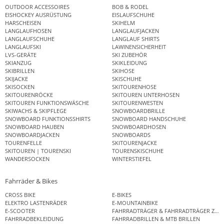
OUTDOOR ACCESSOIRES
BOB & RODEL
EISHOCKEY AUSRÜSTUNG
EISLAUFSCHUHE
HARSCHEISEN
SKIHELM
LANGLAUFHOSEN
LANGLAUFJACKEN
LANGLAUFSCHUHE
LANGLAUF SHIRTS
LANGLAUFSKI
LAWINENSICHERHEIT
LVS-GERÄTE
SKI ZUBEHÖR
SKIANZUG
SKIKLEIDUNG
SKIBRILLEN
SKIHOSE
SKIJACKE
SKISCHUHE
SKISOCKEN
SKITOURENHOSE
SKITOURENRÖCKE
SKITOUREN UNTERHOSEN
SKITOUREN FUNKTIONSWÄSCHE
SKITOURENWESTEN
SKIWACHS & SKIPFLEGE
SNOWBOARDBRILLE
SNOWBOARD FUNKTIONSSHIRTS
SNOWBOARD HANDSCHUHE
SNOWBOARD HAUBEN
SNOWBOARDHOSEN
SNOWBOARDJACKEN
SNOWBOARDS
TOURENFELLE
SKITOURENJACKE
SKITOUREN | TOURENSKI
TOURENSKISCHUHE
WANDERSOCKEN
WINTERSTIEFEL
Fahrräder & Bikes
CROSS BIKE
E-BIKES
ELEKTRO LASTENRÄDER
E-MOUNTAINBIKE
E-SCOOTER
FAHRRADTRÄGER & FAHRRADTRÄGER ZUB
FAHRRADBEKLEIDUNG
FAHRRADBRILLEN & MTB BRILLEN