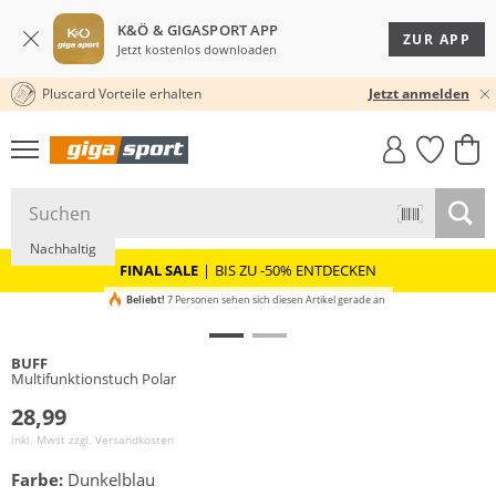
K&Ö & GIGASPORT APP
ZUR APP
Jetzt kostenlos downloaden
Pluscard Vorteile erhalten
30 TAGE RÜCKGABERECHT
Jetzt anmelden
GIGASTYLE
FAHRRAD­
CLICK &
CLICK &
MUST-HAVE
LEASING
COLLECT
RESERVE
Nachhaltig
FINAL SALE
|
BIS ZU -50% ENTDECKEN
Beliebt!
7 Personen sehen sich diesen Artikel gerade an
BUFF
Multifunktionstuch Polar
28,99
inkl. Mwst zzgl.
Versandkosten
Farbe:
Dunkelblau