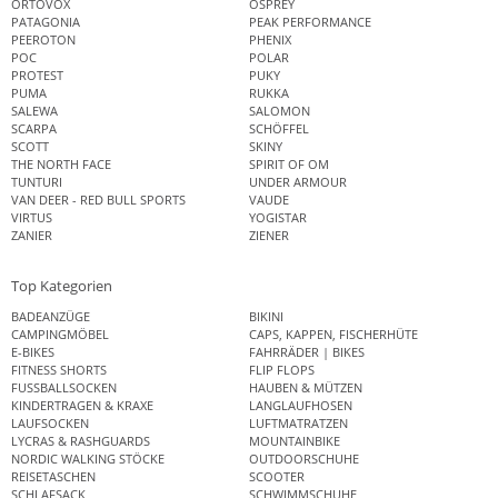
ORTOVOX
OSPREY
PATAGONIA
PEAK PERFORMANCE
PEEROTON
PHENIX
POC
POLAR
PROTEST
PUKY
PUMA
RUKKA
SALEWA
SALOMON
SCARPA
SCHÖFFEL
SCOTT
SKINY
THE NORTH FACE
SPIRIT OF OM
TUNTURI
UNDER ARMOUR
VAN DEER - RED BULL SPORTS
VAUDE
VIRTUS
YOGISTAR
ZANIER
ZIENER
Top Kategorien
BADEANZÜGE
BIKINI
CAMPINGMÖBEL
CAPS, KAPPEN, FISCHERHÜTE
E-BIKES
FAHRRÄDER | BIKES
FITNESS SHORTS
FLIP FLOPS
FUSSBALLSOCKEN
HAUBEN & MÜTZEN
KINDERTRAGEN & KRAXE
LANGLAUFHOSEN
LAUFSOCKEN
LUFTMATRATZEN
LYCRAS & RASHGUARDS
MOUNTAINBIKE
NORDIC WALKING STÖCKE
OUTDOORSCHUHE
REISETASCHEN
SCOOTER
SCHLAFSACK
SCHWIMMSCHUHE