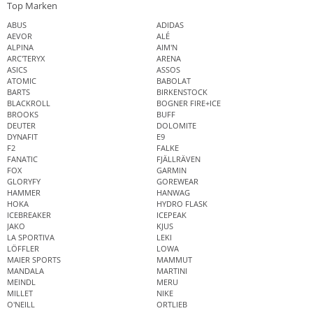
Top Marken
ABUS
ADIDAS
AEVOR
ALÉ
ALPINA
AIM'N
ARC'TERYX
ARENA
ASICS
ASSOS
ATOMIC
BABOLAT
BARTS
BIRKENSTOCK
BLACKROLL
BOGNER FIRE+ICE
BROOKS
BUFF
DEUTER
DOLOMITE
DYNAFIT
E9
F2
FALKE
FANATIC
FJÄLLRÄVEN
FOX
GARMIN
GLORYFY
GOREWEAR
HAMMER
HANWAG
HOKA
HYDRO FLASK
ICEBREAKER
ICEPEAK
JAKO
KJUS
LA SPORTIVA
LEKI
LÖFFLER
LOWA
MAIER SPORTS
MAMMUT
MANDALA
MARTINI
MEINDL
MERU
MILLET
NIKE
O'NEILL
ORTLIEB