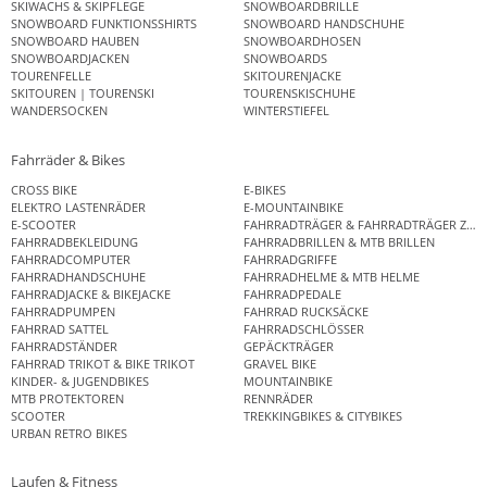
SKIWACHS & SKIPFLEGE
SNOWBOARDBRILLE
SNOWBOARD FUNKTIONSSHIRTS
SNOWBOARD HANDSCHUHE
SNOWBOARD HAUBEN
SNOWBOARDHOSEN
SNOWBOARDJACKEN
SNOWBOARDS
TOURENFELLE
SKITOURENJACKE
SKITOUREN | TOURENSKI
TOURENSKISCHUHE
WANDERSOCKEN
WINTERSTIEFEL
Fahrräder & Bikes
CROSS BIKE
E-BIKES
ELEKTRO LASTENRÄDER
E-MOUNTAINBIKE
E-SCOOTER
FAHRRADTRÄGER & FAHRRADTRÄGER ZUB
FAHRRADBEKLEIDUNG
FAHRRADBRILLEN & MTB BRILLEN
FAHRRADCOMPUTER
FAHRRADGRIFFE
FAHRRADHANDSCHUHE
FAHRRADHELME & MTB HELME
FAHRRADJACKE & BIKEJACKE
FAHRRADPEDALE
FAHRRADPUMPEN
FAHRRAD RUCKSÄCKE
FAHRRAD SATTEL
FAHRRADSCHLÖSSER
FAHRRADSTÄNDER
GEPÄCKTRÄGER
FAHRRAD TRIKOT & BIKE TRIKOT
GRAVEL BIKE
KINDER- & JUGENDBIKES
MOUNTAINBIKE
MTB PROTEKTOREN
RENNRÄDER
SCOOTER
TREKKINGBIKES & CITYBIKES
URBAN RETRO BIKES
Laufen & Fitness