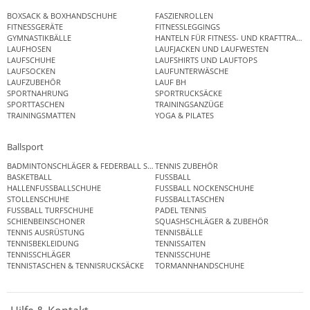
BOXSACK & BOXHANDSCHUHE
FASZIENROLLEN
FITNESSGERÄTE
FITNESSLEGGINGS
GYMNASTIKBÄLLE
HANTELN FÜR FITNESS- UND KRAFTTRAINI
LAUFHOSEN
LAUFJACKEN UND LAUFWESTEN
LAUFSCHUHE
LAUFSHIRTS UND LAUFTOPS
LAUFSOCKEN
LAUFUNTERWÄSCHE
LAUFZUBEHÖR
LAUF BH
SPORTNAHRUNG
SPORTRUCKSÄCKE
SPORTTASCHEN
TRAININGSANZÜGE
TRAININGSMATTEN
YOGA & PILATES
Ballsport
BADMINTONSCHLÄGER & FEDERBALL SETS
TENNIS ZUBEHÖR
BASKETBALL
FUSSBALL
HALLENFUSSBALLSCHUHE
FUSSBALL NOCKENSCHUHE
STOLLENSCHUHE
FUSSBALLTASCHEN
FUSSBALL TURFSCHUHE
PADEL TENNIS
SCHIENBEINSCHONER
SQUASHSCHLÄGER & ZUBEHÖR
TENNIS AUSRÜSTUNG
TENNISBÄLLE
TENNISBEKLEIDUNG
TENNISSAITEN
TENNISSCHLÄGER
TENNISSCHUHE
TENNISTASCHEN & TENNISRUCKSÄCKE
TORMANNHANDSCHUHE