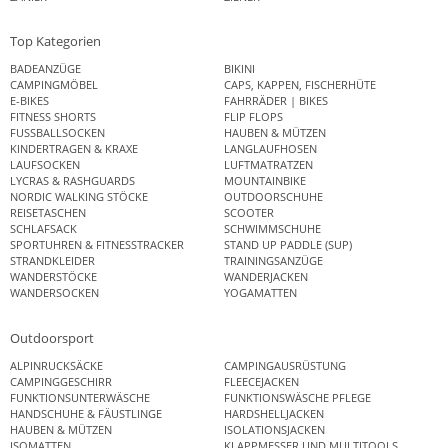
Top Kategorien
BADEANZÜGE
BIKINI
CAMPINGMÖBEL
CAPS, KAPPEN, FISCHERHÜTE
E-BIKES
FAHRRÄDER | BIKES
FITNESS SHORTS
FLIP FLOPS
FUSSBALLSOCKEN
HAUBEN & MÜTZEN
KINDERTRAGEN & KRAXE
LANGLAUFHOSEN
LAUFSOCKEN
LUFTMATRATZEN
LYCRAS & RASHGUARDS
MOUNTAINBIKE
NORDIC WALKING STÖCKE
OUTDOORSCHUHE
REISETASCHEN
SCOOTER
SCHLAFSACK
SCHWIMMSCHUHE
SPORTUHREN & FITNESSTRACKER
STAND UP PADDLE (SUP)
STRANDKLEIDER
TRAININGSANZÜGE
WANDERSTÖCKE
WANDERJACKEN
WANDERSOCKEN
YOGAMATTEN
Outdoorsport
ALPINRUCKSÄCKE
CAMPINGAUSRÜSTUNG
CAMPINGGESCHIRR
FLEECEJACKEN
FUNKTIONSUNTERWÄSCHE
FUNKTIONSWÄSCHE PFLEGE
HANDSCHUHE & FÄUSTLINGE
HARDSHELLJACKEN
HAUBEN & MÜTZEN
ISOLATIONSJACKEN
ISOMATTEN
KLAPPMESSER UND MULTITOOLS