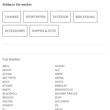
Stöbern Sie weiter
CHASKEE
SPORTARTEN
OUTDOOR
BEKLEIDUNG
ACCESSOIRES
KAPPEN & HÜTE
Top Marken
ABUS
ADIDAS
AEVOR
ALÉ
ALPINA
AIM'N
ARC'TERYX
ARENA
ASICS
ASSOS
ATOMIC
BABOLAT
BARTS
BIRKENSTOCK
BLACKROLL
BOGNER FIRE+ICE
BROOKS
BUFF
DEUTER
DOLOMITE
DYNAFIT
E9
F2
FALKE