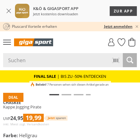
K&Ö & GIGASPORT APP
ZUR APP
Jetzt kostenlos downloaden
Pluscard Vorteile erhalten
30 TAGE RÜCKGABERECHT
Jetzt anmelden
GIGASTYLE
FAHRRAD­
CLICK &
CLICK &
MUST-HAVE
LEASING
COLLECT
RESERVE
FINAL SALE
|
BIS ZU -50% ENTDECKEN
Beliebt!
7 Personen sehen sich diesen Artikel gerade an
DEAL
CHASKEE
Kappe Jogging Pirate
19,99
24,95
Jetzt
sparen
UVP
inkl. Mwst zzgl.
Versandkosten
Farbe:
Hellgrau