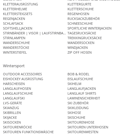
KLETTERAUSRÜSTUNG
KLETTERGURTE
KLETTERHELME
KLETTERSCHUHE
KLETTERSTEIGSETS
REGENHOSEN
REGENJACKEN
RUCKSACKZUBEHÖR
SCHLAFSACK
SCHNEESCHUHE
SOFTSHELLJACKEN
SPORTLICHE WINTERJACKEN
STIRNBÄNDER | VISOR | LAUFSTIRNBAND
TAGESRUCKSÄCKE
STIRNLAMPEN
TREKKINGRUCKSÄCKE
WANDERSCHUHE
WANDERSOCKEN
WANDERSTÖCKE
WINDJACKEN
WINTERSTIEFEL
ZIP OFF HOSEN
Wintersport
OUTDOOR ACCESSOIRES
BOB & RODEL
EISHOCKEY AUSRÜSTUNG
EISLAUFSCHUHE
HARSCHEISEN
SKIHELM
LANGLAUFHOSEN
LANGLAUFJACKEN
LANGLAUFSCHUHE
LANGLAUF SHIRTS
LANGLAUFSKI
LAWINENSICHERHEIT
LVS-GERÄTE
SKI ZUBEHÖR
SKIANZUG
SKIKLEIDUNG
SKIBRILLEN
SKIHOSE
SKIJACKE
SKISCHUHE
SKISOCKEN
SKITOURENHOSE
SKITOURENRÖCKE
SKITOUREN UNTERHOSEN
SKITOUREN FUNKTIONSWÄSCHE
SKITOURENWESTEN