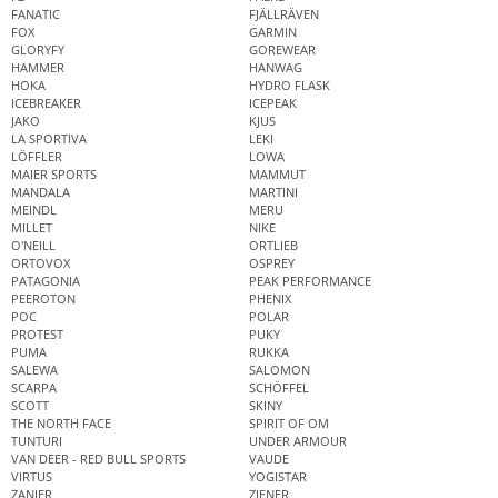
FANATIC
FJÄLLRÄVEN
FOX
GARMIN
GLORYFY
GOREWEAR
HAMMER
HANWAG
HOKA
HYDRO FLASK
ICEBREAKER
ICEPEAK
JAKO
KJUS
LA SPORTIVA
LEKI
LÖFFLER
LOWA
MAIER SPORTS
MAMMUT
MANDALA
MARTINI
MEINDL
MERU
MILLET
NIKE
O'NEILL
ORTLIEB
ORTOVOX
OSPREY
PATAGONIA
PEAK PERFORMANCE
PEEROTON
PHENIX
POC
POLAR
PROTEST
PUKY
PUMA
RUKKA
SALEWA
SALOMON
SCARPA
SCHÖFFEL
SCOTT
SKINY
THE NORTH FACE
SPIRIT OF OM
TUNTURI
UNDER ARMOUR
VAN DEER - RED BULL SPORTS
VAUDE
VIRTUS
YOGISTAR
ZANIER
ZIENER