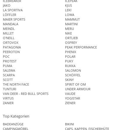
ICEBREAKER
ICEPEAK
JAKO
KJUS
LA SPORTIVA
LEKI
LÖFFLER
LOWA
MAIER SPORTS
MAMMUT
MANDALA
MARTINI
MEINDL
MERU
MILLET
NIKE
O'NEILL
ORTLIEB
ORTOVOX
OSPREY
PATAGONIA
PEAK PERFORMANCE
PEEROTON
PHENIX
POC
POLAR
PROTEST
PUKY
PUMA
RUKKA
SALEWA
SALOMON
SCARPA
SCHÖFFEL
SCOTT
SKINY
THE NORTH FACE
SPIRIT OF OM
TUNTURI
UNDER ARMOUR
VAN DEER - RED BULL SPORTS
VAUDE
VIRTUS
YOGISTAR
ZANIER
ZIENER
Top Kategorien
BADEANZÜGE
BIKINI
CAMPINGMÖBEL
CAPS, KAPPEN, FISCHERHÜTE