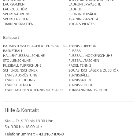
LAUFSOCKEN
LAUFUNTERWÄSCHE
LAUFZUBEHÖR
LAUF BH
SPORTNAHRUNG
SPORTRUCKSÄCKE
SPORTTASCHEN
TRAININGSANZÜGE
TRAININGSMATTEN
YOGA & PILATES
Ballsport
BADMINTONSCHLÄGER & FEDERBALL SETS
TENNIS ZUBEHÖR
BASKETBALL
FUSSBALL
HALLENFUSSBALLSCHUHE
FUSSBALL NOCKENSCHUHE
STOLLENSCHUHE
FUSSBALLTASCHEN
FUSSBALL TURFSCHUHE
PADEL TENNIS
SCHIENBEINSCHONER
SQUASHSCHLÄGER & ZUBEHÖR
TENNIS AUSRÜSTUNG
TENNISBÄLLE
TENNISBEKLEIDUNG
TENNISSAITEN
TENNISSCHLÄGER
TENNISSCHUHE
TENNISTASCHEN & TENNISRUCKSÄCKE
TORMANNHANDSCHUHE
Hilfe & Kontakt
Mo. – Fr. 9.30 bis 18.30 Uhr
Sa. 9.30 bis 18.00 Uhr
Telefonnummer:
+ 43 316 / 870-0