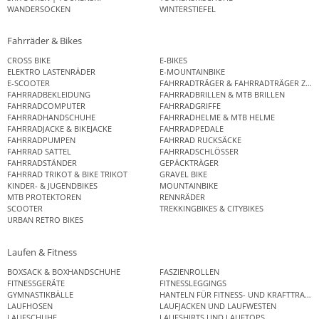
WANDERSOCKEN
WINTERSTIEFEL
Fahrräder & Bikes
CROSS BIKE
E-BIKES
ELEKTRO LASTENRÄDER
E-MOUNTAINBIKE
E-SCOOTER
FAHRRADTRÄGER & FAHRRADTRÄGER ZUB
FAHRRADBEKLEIDUNG
FAHRRADBRILLEN & MTB BRILLEN
FAHRRADCOMPUTER
FAHRRADGRIFFE
FAHRRADHANDSCHUHE
FAHRRADHELME & MTB HELME
FAHRRADJACKE & BIKEJACKE
FAHRRADPEDALE
FAHRRADPUMPEN
FAHRRAD RUCKSÄCKE
FAHRRAD SATTEL
FAHRRADSCHLÖSSER
FAHRRADSTÄNDER
GEPÄCKTRÄGER
FAHRRAD TRIKOT & BIKE TRIKOT
GRAVEL BIKE
KINDER- & JUGENDBIKES
MOUNTAINBIKE
MTB PROTEKTOREN
RENNRÄDER
SCOOTER
TREKKINGBIKES & CITYBIKES
URBAN RETRO BIKES
Laufen & Fitness
BOXSACK & BOXHANDSCHUHE
FASZIENROLLEN
FITNESSGERÄTE
FITNESSLEGGINGS
GYMNASTIKBÄLLE
HANTELN FÜR FITNESS- UND KRAFTTRAINI
LAUFHOSEN
LAUFJACKEN UND LAUFWESTEN
LAUFSCHUHE
LAUFSHIRTS UND LAUFTOPS