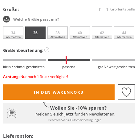
Größe:
Größentabelle
Welche Größe passt mir?
34
36
38
40
42
44
Alternativen
Alternativen
Alternativen
Alternativen
Alternativen
Größenbeurteilung:
?
klein / schmal geschnitten
passend
groß / weit geschnitten
Achtung:
Nur noch 1 Stück verfügbar!
IN DEN WARENKORB
Wollen Sie -10% sparen?
Melden Sie sich
jetzt
für den Newsletter an.
Beachten Sie die Gutscheinbedingungen.
Lieferoption: