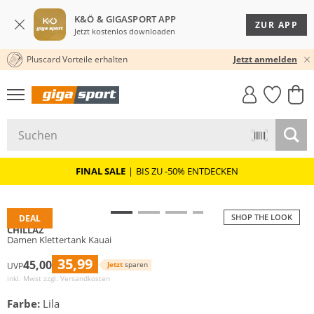
K&Ö & GIGASPORT APP
ZUR APP
Jetzt kostenlos downloaden
Pluscard Vorteile erhalten
30 TAGE RÜCKGABERECHT
Jetzt anmelden
GIGASTYLE
FAHRRAD­
CLICK &
CLICK &
MUST-HAVE
LEASING
COLLECT
RESERVE
FINAL SALE
|
BIS ZU -50% ENTDECKEN
SHOP THE LOOK
DEAL
CHILLAZ
Damen Klettertank Kauai
35,99
45,00
Jetzt
sparen
UVP
inkl. Mwst zzgl.
Versandkosten
Farbe:
Lila