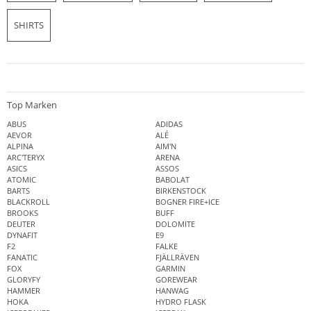
SHIRTS
Top Marken
ABUS
ADIDAS
AEVOR
ALÉ
ALPINA
AIM'N
ARC'TERYX
ARENA
ASICS
ASSOS
ATOMIC
BABOLAT
BARTS
BIRKENSTOCK
BLACKROLL
BOGNER FIRE+ICE
BROOKS
BUFF
DEUTER
DOLOMITE
DYNAFIT
E9
F2
FALKE
FANATIC
FJÄLLRÄVEN
FOX
GARMIN
GLORYFY
GOREWEAR
HAMMER
HANWAG
HOKA
HYDRO FLASK