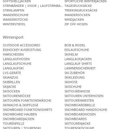
SOFTSHELLJACKEN
SPORTLICHE WINTERJACKEN
STIRNBÄNDER | VISOR | LAUFSTIRNBAND
TAGESRUCKSÄCKE
STIRNLAMPEN
TREKKINGRUCKSÄCKE
WANDERSCHUHE
WANDERSOCKEN
WANDERSTÖCKE
WINDJACKEN
WINTERSTIEFEL
ZIP OFF HOSEN
Wintersport
OUTDOOR ACCESSOIRES
BOB & RODEL
EISHOCKEY AUSRÜSTUNG
EISLAUFSCHUHE
HARSCHEISEN
SKIHELM
LANGLAUFHOSEN
LANGLAUFJACKEN
LANGLAUFSCHUHE
LANGLAUF SHIRTS
LANGLAUFSKI
LAWINENSICHERHEIT
LVS-GERÄTE
SKI ZUBEHÖR
SKIANZUG
SKIKLEIDUNG
SKIBRILLEN
SKIHOSE
SKIJACKE
SKISCHUHE
SKISOCKEN
SKITOURENHOSE
SKITOURENRÖCKE
SKITOUREN UNTERHOSEN
SKITOUREN FUNKTIONSWÄSCHE
SKITOURENWESTEN
SKIWACHS & SKIPFLEGE
SNOWBOARDBRILLE
SNOWBOARD FUNKTIONSSHIRTS
SNOWBOARD HANDSCHUHE
SNOWBOARD HAUBEN
SNOWBOARDHOSEN
SNOWBOARDJACKEN
SNOWBOARDS
TOURENFELLE
SKITOURENJACKE
SKITOUREN | TOURENSKI
TOURENSKISCHUHE