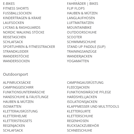
E-BIKES
FAHRRÄDER | BIKES
FITNESS SHORTS
FLIP FLOPS
FUSSBALLSOCKEN
HAUBEN & MÜTZEN
KINDERTRAGEN & KRAXE
LANGLAUFHOSEN
LAUFSOCKEN
LUFTMATRATZEN
LYCRAS & RASHGUARDS
MOUNTAINBIKE
NORDIC WALKING STÖCKE
OUTDOORSCHUHE
REISETASCHEN
SCOOTER
SCHLAFSACK
SCHWIMMSCHUHE
SPORTUHREN & FITNESSTRACKER
STAND UP PADDLE (SUP)
STRANDKLEIDER
TRAININGSANZÜGE
WANDERSTÖCKE
WANDERJACKEN
WANDERSOCKEN
YOGAMATTEN
Outdoorsport
ALPINRUCKSÄCKE
CAMPINGAUSRÜSTUNG
CAMPINGGESCHIRR
FLEECEJACKEN
FUNKTIONSUNTERWÄSCHE
FUNKTIONSWÄSCHE PFLEGE
HANDSCHUHE & FÄUSTLINGE
HARDSHELLJACKEN
HAUBEN & MÜTZEN
ISOLATIONSJACKEN
ISOMATTEN
KLAPPMESSER UND MULTITOOLS
KLETTERAUSRÜSTUNG
KLETTERGURTE
KLETTERHELME
KLETTERSCHUHE
KLETTERSTEIGSETS
REGENHOSEN
REGENJACKEN
RUCKSACKZUBEHÖR
SCHLAFSACK
SCHNEESCHUHE