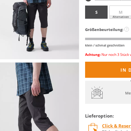
S
M
Alternativen
Größenbeurteilung:
?
klein / schmal geschnitten
Achtung:
Nur noch 3 Stück 
IN 
Mel
Lieferoption:
Click & Rese