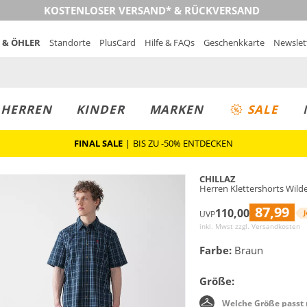
KOSTENLOSER VERSAND* & RÜCKVERSAND
 & ÖHLER
Standorte
PlusCard
Hilfe & FAQs
Geschenkkarte
Newslet
MUST-HAVE
PREIS & WERT
SALE
HERREN
KINDER
MARKEN
SALE
FINAL SALE
|
BIS ZU -50% ENTDECKEN
CHILLAZ
Herren Klettershorts Wilde
87,99
110,00
J
UVP
inkl. Mwst zzgl.
Versandkosten
Farbe:
Braun
Größe:
Welche Größe passt 