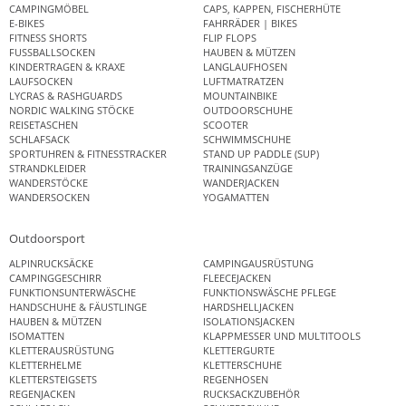
CAMPINGMÖBEL
CAPS, KAPPEN, FISCHERHÜTE
E-BIKES
FAHRRÄDER | BIKES
FITNESS SHORTS
FLIP FLOPS
FUSSBALLSOCKEN
HAUBEN & MÜTZEN
KINDERTRAGEN & KRAXE
LANGLAUFHOSEN
LAUFSOCKEN
LUFTMATRATZEN
LYCRAS & RASHGUARDS
MOUNTAINBIKE
NORDIC WALKING STÖCKE
OUTDOORSCHUHE
REISETASCHEN
SCOOTER
SCHLAFSACK
SCHWIMMSCHUHE
SPORTUHREN & FITNESSTRACKER
STAND UP PADDLE (SUP)
STRANDKLEIDER
TRAININGSANZÜGE
WANDERSTÖCKE
WANDERJACKEN
WANDERSOCKEN
YOGAMATTEN
Outdoorsport
ALPINRUCKSÄCKE
CAMPINGAUSRÜSTUNG
CAMPINGGESCHIRR
FLEECEJACKEN
FUNKTIONSUNTERWÄSCHE
FUNKTIONSWÄSCHE PFLEGE
HANDSCHUHE & FÄUSTLINGE
HARDSHELLJACKEN
HAUBEN & MÜTZEN
ISOLATIONSJACKEN
ISOMATTEN
KLAPPMESSER UND MULTITOOLS
KLETTERAUSRÜSTUNG
KLETTERGURTE
KLETTERHELME
KLETTERSCHUHE
KLETTERSTEIGSETS
REGENHOSEN
REGENJACKEN
RUCKSACKZUBEHÖR