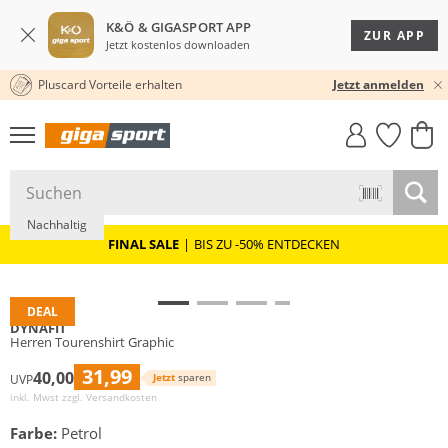
K&Ö & GIGASPORT APP
ZUR APP
Jetzt kostenlos downloaden
Pluscard Vorteile erhalten
KOSTENLOSER VERSAND* & RÜCKVERSAND
30 TAGE RÜCKGABERECHT
Jetzt anmelden
GIGASTYLE
FAHRRAD­
CLICK &
CLICK &
MUST-HAVE
LEASING
COLLECT
RESERVE
Nachhaltig
FINAL SALE
|
BIS ZU -50% ENTDECKEN
DEAL
DYNAFIT
Herren Tourenshirt Graphic
31,99
40,00
Jetzt
sparen
UVP
inkl. Mwst zzgl.
Versandkosten
Farbe:
Petrol