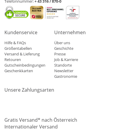
Telefonnummer:
+ 43 316 / 870-0
Kundenservice
Unternehmen
Hilfe & FAQs
Über uns
Größentabellen
Geschichte
Versand & Lieferung
Presse
Retouren
Job & Karriere
Gutscheinbedingungen
Standorte
Geschenkkarten
Newsletter
Gastronomie
Unsere Zahlungsarten
Mastercard
Visa
Diners
Applepay
Amazon
Paypal
Klarn
Gratis Versand* nach Österreich
Internationaler Versand