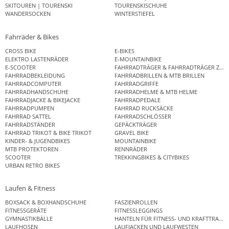
SKITOUREN | TOURENSKI
TOURENSKISCHUHE
WANDERSOCKEN
WINTERSTIEFEL
Fahrräder & Bikes
CROSS BIKE
E-BIKES
ELEKTRO LASTENRÄDER
E-MOUNTAINBIKE
E-SCOOTER
FAHRRADTRÄGER & FAHRRADTRÄGER ZUB
FAHRRADBEKLEIDUNG
FAHRRADBRILLEN & MTB BRILLEN
FAHRRADCOMPUTER
FAHRRADGRIFFE
FAHRRADHANDSCHUHE
FAHRRADHELME & MTB HELME
FAHRRADJACKE & BIKEJACKE
FAHRRADPEDALE
FAHRRADPUMPEN
FAHRRAD RUCKSÄCKE
FAHRRAD SATTEL
FAHRRADSCHLÖSSER
FAHRRADSTÄNDER
GEPÄCKTRÄGER
FAHRRAD TRIKOT & BIKE TRIKOT
GRAVEL BIKE
KINDER- & JUGENDBIKES
MOUNTAINBIKE
MTB PROTEKTOREN
RENNRÄDER
SCOOTER
TREKKINGBIKES & CITYBIKES
URBAN RETRO BIKES
Laufen & Fitness
BOXSACK & BOXHANDSCHUHE
FASZIENROLLEN
FITNESSGERÄTE
FITNESSLEGGINGS
GYMNASTIKBÄLLE
HANTELN FÜR FITNESS- UND KRAFTTRAINI
LAUFHOSEN
LAUFJACKEN UND LAUFWESTEN