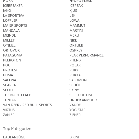
HOKA
HYDRO FLASK
ICEBREAKER
ICEPEAK
JAKO
KJUS
LA SPORTIVA
LEKI
LÖFFLER
LOWA
MAIER SPORTS
MAMMUT
MANDALA
MARTINI
MEINDL
MERU
MILLET
NIKE
O'NEILL
ORTLIEB
ORTOVOX
OSPREY
PATAGONIA
PEAK PERFORMANCE
PEEROTON
PHENIX
POC
POLAR
PROTEST
PUKY
PUMA
RUKKA
SALEWA
SALOMON
SCARPA
SCHÖFFEL
SCOTT
SKINY
THE NORTH FACE
SPIRIT OF OM
TUNTURI
UNDER ARMOUR
VAN DEER - RED BULL SPORTS
VAUDE
VIRTUS
YOGISTAR
ZANIER
ZIENER
Top Kategorien
BADEANZÜGE
BIKINI