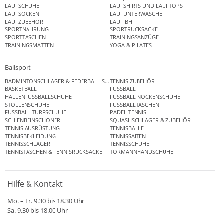
LAUFSCHUHE
LAUFSHIRTS UND LAUFTOPS
LAUFSOCKEN
LAUFUNTERWÄSCHE
LAUFZUBEHÖR
LAUF BH
SPORTNAHRUNG
SPORTRUCKSÄCKE
SPORTTASCHEN
TRAININGSANZÜGE
TRAININGSMATTEN
YOGA & PILATES
Ballsport
BADMINTONSCHLÄGER & FEDERBALL SETS
TENNIS ZUBEHÖR
BASKETBALL
FUSSBALL
HALLENFUSSBALLSCHUHE
FUSSBALL NOCKENSCHUHE
STOLLENSCHUHE
FUSSBALLTASCHEN
FUSSBALL TURFSCHUHE
PADEL TENNIS
SCHIENBEINSCHONER
SQUASHSCHLÄGER & ZUBEHÖR
TENNIS AUSRÜSTUNG
TENNISBÄLLE
TENNISBEKLEIDUNG
TENNISSAITEN
TENNISSCHLÄGER
TENNISSCHUHE
TENNISTASCHEN & TENNISRUCKSÄCKE
TORMANNHANDSCHUHE
Hilfe & Kontakt
Mo. – Fr. 9.30 bis 18.30 Uhr
Sa. 9.30 bis 18.00 Uhr