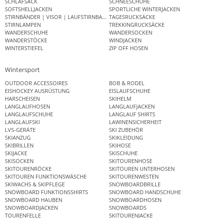
SCHLAFSACK
SCHNEESCHUHE
SOFTSHELLJACKEN
SPORTLICHE WINTERJACKEN
STIRNBÄNDER | VISOR | LAUFSTIRNBAND
TAGESRUCKSÄCKE
STIRNLAMPEN
TREKKINGRUCKSÄCKE
WANDERSCHUHE
WANDERSOCKEN
WANDERSTÖCKE
WINDJACKEN
WINTERSTIEFEL
ZIP OFF HOSEN
Wintersport
OUTDOOR ACCESSOIRES
BOB & RODEL
EISHOCKEY AUSRÜSTUNG
EISLAUFSCHUHE
HARSCHEISEN
SKIHELM
LANGLAUFHOSEN
LANGLAUFJACKEN
LANGLAUFSCHUHE
LANGLAUF SHIRTS
LANGLAUFSKI
LAWINENSICHERHEIT
LVS-GERÄTE
SKI ZUBEHÖR
SKIANZUG
SKIKLEIDUNG
SKIBRILLEN
SKIHOSE
SKIJACKE
SKISCHUHE
SKISOCKEN
SKITOURENHOSE
SKITOURENRÖCKE
SKITOUREN UNTERHOSEN
SKITOUREN FUNKTIONSWÄSCHE
SKITOURENWESTEN
SKIWACHS & SKIPFLEGE
SNOWBOARDBRILLE
SNOWBOARD FUNKTIONSSHIRTS
SNOWBOARD HANDSCHUHE
SNOWBOARD HAUBEN
SNOWBOARDHOSEN
SNOWBOARDJACKEN
SNOWBOARDS
TOURENFELLE
SKITOURENJACKE