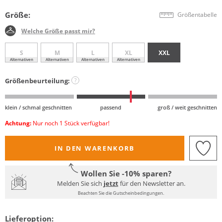
Größe:
Größentabelle
Welche Größe passt mir?
S
M
L
XL
XXL
Alternativen
Alternativen
Alternativen
Alternativen
Größenbeurteilung:
?
klein / schmal geschnitten
passend
groß / weit geschnitten
Achtung:
Nur noch 1 Stück verfügbar!
IN DEN WARENKORB
Wollen Sie -10% sparen?
Melden Sie sich
jetzt
für den Newsletter an.
Beachten Sie die Gutscheinbedingungen.
Lieferoption: