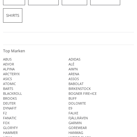
SHIRTS
Top Marken
ABUS
ADIDAS
AEVOR
ALÉ
ALPINA
AIM'N
ARC'TERYX
ARENA
ASICS
ASSOS
ATOMIC
BABOLAT
BARTS
BIRKENSTOCK
BLACKROLL
BOGNER FIRE+ICE
BROOKS
BUFF
DEUTER
DOLOMITE
DYNAFIT
E9
F2
FALKE
FANATIC
FJÄLLRÄVEN
FOX
GARMIN
GLORYFY
GOREWEAR
HAMMER
HANWAG