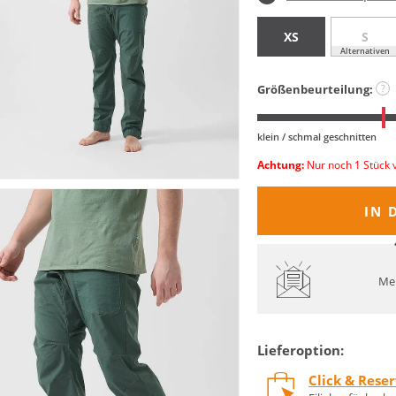
XS
S
Alternativen
Größenbeurteilung:
?
klein / schmal geschnitten
Achtung:
Nur noch 1 Stück 
IN 
Mel
Lieferoption:
Click & Rese