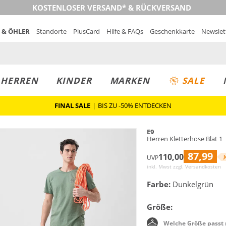
KOSTENLOSER VERSAND* & RÜCKVERSAND
 & ÖHLER
Standorte
PlusCard
Hilfe & FAQs
Geschenkkarte
Newslet
MUST-HAVE
PREIS & WERT
SALE
HERREN
KINDER
MARKEN
SALE
FINAL SALE
|
BIS ZU -50% ENTDECKEN
E9
Herren Kletterhose Blat 1
87,99
110,00
J
UVP
inkl. Mwst zzgl.
Versandkosten
Farbe:
Dunkelgrün
Größe:
Welche Größe passt 