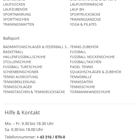
LAUFSOCKEN
LAUFUNTERWÄSCHE
LAUFZUBEHÖR
LAUF BH
SPORTNAHRUNG
SPORTRUCKSÄCKE
SPORTTASCHEN
TRAININGSANZÜGE
TRAININGSMATTEN
YOGA & PILATES
Ballsport
BADMINTONSCHLÄGER & FEDERBALL SETS
TENNIS ZUBEHÖR
BASKETBALL
FUSSBALL
HALLENFUSSBALLSCHUHE
FUSSBALL NOCKENSCHUHE
STOLLENSCHUHE
FUSSBALLTASCHEN
FUSSBALL TURFSCHUHE
PADEL TENNIS
SCHIENBEINSCHONER
SQUASHSCHLÄGER & ZUBEHÖR
TENNIS AUSRÜSTUNG
TENNISBÄLLE
TENNISBEKLEIDUNG
TENNISSAITEN
TENNISSCHLÄGER
TENNISSCHUHE
TENNISTASCHEN & TENNISRUCKSÄCKE
TORMANNHANDSCHUHE
Hilfe & Kontakt
Mo. – Fr. 9.30 bis 18.30 Uhr
Sa. 9.30 bis 18.00 Uhr
Telefonnummer:
+ 43 316 / 870-0