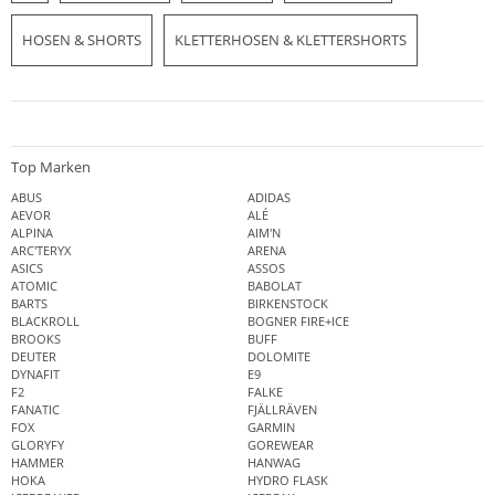
HOSEN & SHORTS
KLETTERHOSEN & KLETTERSHORTS
Top Marken
ABUS
ADIDAS
AEVOR
ALÉ
ALPINA
AIM'N
ARC'TERYX
ARENA
ASICS
ASSOS
ATOMIC
BABOLAT
BARTS
BIRKENSTOCK
BLACKROLL
BOGNER FIRE+ICE
BROOKS
BUFF
DEUTER
DOLOMITE
DYNAFIT
E9
F2
FALKE
FANATIC
FJÄLLRÄVEN
FOX
GARMIN
GLORYFY
GOREWEAR
HAMMER
HANWAG
HOKA
HYDRO FLASK