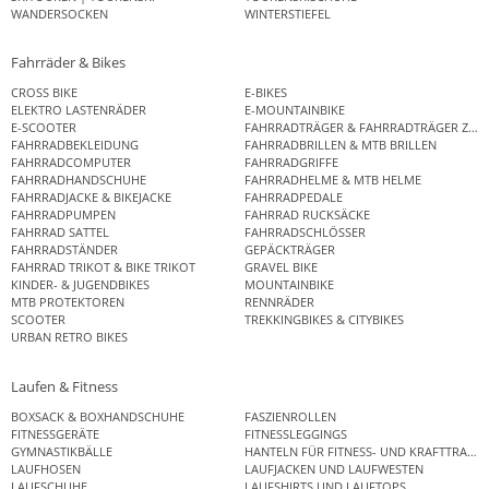
WANDERSOCKEN
WINTERSTIEFEL
Fahrräder & Bikes
CROSS BIKE
E-BIKES
ELEKTRO LASTENRÄDER
E-MOUNTAINBIKE
E-SCOOTER
FAHRRADTRÄGER & FAHRRADTRÄGER ZUB
FAHRRADBEKLEIDUNG
FAHRRADBRILLEN & MTB BRILLEN
FAHRRADCOMPUTER
FAHRRADGRIFFE
FAHRRADHANDSCHUHE
FAHRRADHELME & MTB HELME
FAHRRADJACKE & BIKEJACKE
FAHRRADPEDALE
FAHRRADPUMPEN
FAHRRAD RUCKSÄCKE
FAHRRAD SATTEL
FAHRRADSCHLÖSSER
FAHRRADSTÄNDER
GEPÄCKTRÄGER
FAHRRAD TRIKOT & BIKE TRIKOT
GRAVEL BIKE
KINDER- & JUGENDBIKES
MOUNTAINBIKE
MTB PROTEKTOREN
RENNRÄDER
SCOOTER
TREKKINGBIKES & CITYBIKES
URBAN RETRO BIKES
Laufen & Fitness
BOXSACK & BOXHANDSCHUHE
FASZIENROLLEN
FITNESSGERÄTE
FITNESSLEGGINGS
GYMNASTIKBÄLLE
HANTELN FÜR FITNESS- UND KRAFTTRAINI
LAUFHOSEN
LAUFJACKEN UND LAUFWESTEN
LAUFSCHUHE
LAUFSHIRTS UND LAUFTOPS