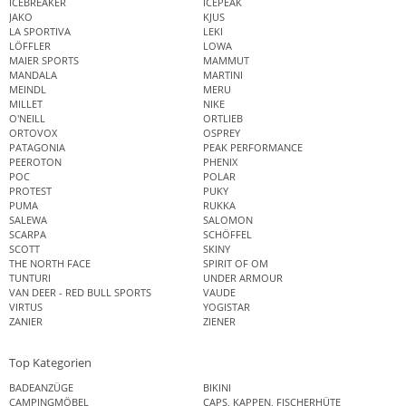
ICEBREAKER
ICEPEAK
JAKO
KJUS
LA SPORTIVA
LEKI
LÖFFLER
LOWA
MAIER SPORTS
MAMMUT
MANDALA
MARTINI
MEINDL
MERU
MILLET
NIKE
O'NEILL
ORTLIEB
ORTOVOX
OSPREY
PATAGONIA
PEAK PERFORMANCE
PEEROTON
PHENIX
POC
POLAR
PROTEST
PUKY
PUMA
RUKKA
SALEWA
SALOMON
SCARPA
SCHÖFFEL
SCOTT
SKINY
THE NORTH FACE
SPIRIT OF OM
TUNTURI
UNDER ARMOUR
VAN DEER - RED BULL SPORTS
VAUDE
VIRTUS
YOGISTAR
ZANIER
ZIENER
Top Kategorien
BADEANZÜGE
BIKINI
CAMPINGMÖBEL
CAPS, KAPPEN, FISCHERHÜTE