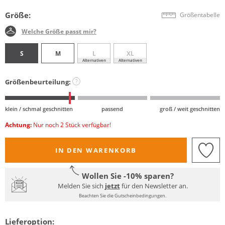
Größe:
Größentabelle
Welche Größe passt mir?
S
M
L
XL
Alternativen
Alternativen
Größenbeurteilung:
?
klein / schmal geschnitten
passend
groß / weit geschnitten
Achtung:
Nur noch 2 Stück verfügbar!
IN DEN WARENKORB
Wollen Sie -10% sparen?
Melden Sie sich
jetzt
für den Newsletter an.
Beachten Sie die Gutscheinbedingungen.
Lieferoption: