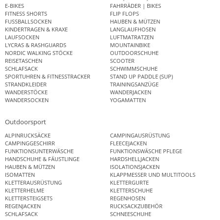
E-BIKES
FAHRRÄDER | BIKES
FITNESS SHORTS
FLIP FLOPS
FUSSBALLSOCKEN
HAUBEN & MÜTZEN
KINDERTRAGEN & KRAXE
LANGLAUFHOSEN
LAUFSOCKEN
LUFTMATRATZEN
LYCRAS & RASHGUARDS
MOUNTAINBIKE
NORDIC WALKING STÖCKE
OUTDOORSCHUHE
REISETASCHEN
SCOOTER
SCHLAFSACK
SCHWIMMSCHUHE
SPORTUHREN & FITNESSTRACKER
STAND UP PADDLE (SUP)
STRANDKLEIDER
TRAININGSANZÜGE
WANDERSTÖCKE
WANDERJACKEN
WANDERSOCKEN
YOGAMATTEN
Outdoorsport
ALPINRUCKSÄCKE
CAMPINGAUSRÜSTUNG
CAMPINGGESCHIRR
FLEECEJACKEN
FUNKTIONSUNTERWÄSCHE
FUNKTIONSWÄSCHE PFLEGE
HANDSCHUHE & FÄUSTLINGE
HARDSHELLJACKEN
HAUBEN & MÜTZEN
ISOLATIONSJACKEN
ISOMATTEN
KLAPPMESSER UND MULTITOOLS
KLETTERAUSRÜSTUNG
KLETTERGURTE
KLETTERHELME
KLETTERSCHUHE
KLETTERSTEIGSETS
REGENHOSEN
REGENJACKEN
RUCKSACKZUBEHÖR
SCHLAFSACK
SCHNEESCHUHE