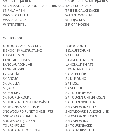
SOFTSHELLJACKEN
SPORTLICHE WINTERJACKEN
STIRNBÄNDER | VISOR | LAUFSTIRNBAND
TAGESRUCKSÄCKE
STIRNLAMPEN
TREKKINGRUCKSÄCKE
WANDERSCHUHE
WANDERSOCKEN
WANDERSTÖCKE
WINDJACKEN
WINTERSTIEFEL
ZIP OFF HOSEN
Wintersport
OUTDOOR ACCESSOIRES
BOB & RODEL
EISHOCKEY AUSRÜSTUNG
EISLAUFSCHUHE
HARSCHEISEN
SKIHELM
LANGLAUFHOSEN
LANGLAUFJACKEN
LANGLAUFSCHUHE
LANGLAUF SHIRTS
LANGLAUFSKI
LAWINENSICHERHEIT
LVS-GERÄTE
SKI ZUBEHÖR
SKIANZUG
SKIKLEIDUNG
SKIBRILLEN
SKIHOSE
SKIJACKE
SKISCHUHE
SKISOCKEN
SKITOURENHOSE
SKITOURENRÖCKE
SKITOUREN UNTERHOSEN
SKITOUREN FUNKTIONSWÄSCHE
SKITOURENWESTEN
SKIWACHS & SKIPFLEGE
SNOWBOARDBRILLE
SNOWBOARD FUNKTIONSSHIRTS
SNOWBOARD HANDSCHUHE
SNOWBOARD HAUBEN
SNOWBOARDHOSEN
SNOWBOARDJACKEN
SNOWBOARDS
TOURENFELLE
SKITOURENJACKE
SKITOUREN | TOURENSKI
TOURENSKISCHUHE