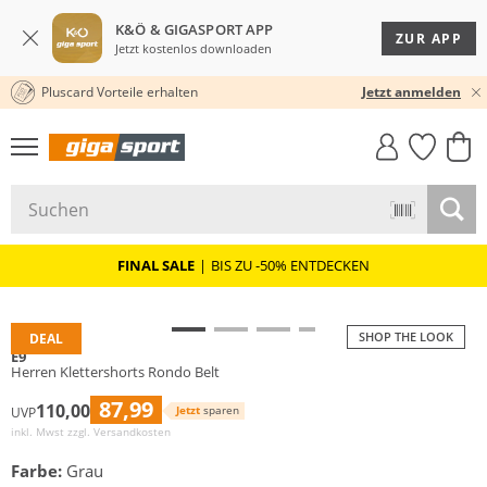
K&Ö & GIGASPORT APP
ZUR APP
Jetzt kostenlos downloaden
Pluscard Vorteile erhalten
30 TAGE RÜCKGABERECHT
Jetzt anmelden
GIGASTYLE
FAHRRAD­
CLICK &
CLICK &
MUST-HAVE
LEASING
COLLECT
RESERVE
FINAL SALE
|
BIS ZU -50% ENTDECKEN
SHOP THE LOOK
DEAL
E9
Herren Klettershorts Rondo Belt
87,99
110,00
Jetzt
sparen
UVP
inkl. Mwst zzgl.
Versandkosten
Farbe:
Grau