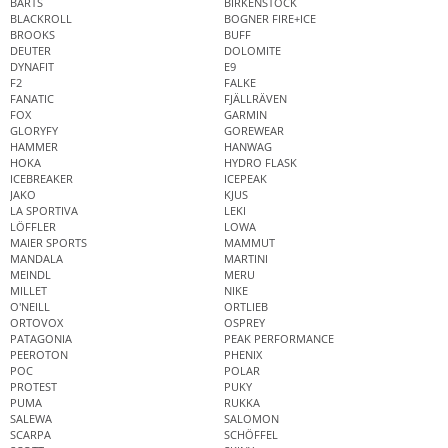
BARTS
BIRKENSTOCK
BLACKROLL
BOGNER FIRE+ICE
BROOKS
BUFF
DEUTER
DOLOMITE
DYNAFIT
E9
F2
FALKE
FANATIC
FJÄLLRÄVEN
FOX
GARMIN
GLORYFY
GOREWEAR
HAMMER
HANWAG
HOKA
HYDRO FLASK
ICEBREAKER
ICEPEAK
JAKO
KJUS
LA SPORTIVA
LEKI
LÖFFLER
LOWA
MAIER SPORTS
MAMMUT
MANDALA
MARTINI
MEINDL
MERU
MILLET
NIKE
O'NEILL
ORTLIEB
ORTOVOX
OSPREY
PATAGONIA
PEAK PERFORMANCE
PEEROTON
PHENIX
POC
POLAR
PROTEST
PUKY
PUMA
RUKKA
SALEWA
SALOMON
SCARPA
SCHÖFFEL