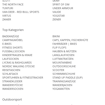
SCOTT
SKINY
THE NORTH FACE
SPIRIT OF OM
TUNTURI
UNDER ARMOUR
VAN DEER - RED BULL SPORTS
VAUDE
VIRTUS
YOGISTAR
ZANIER
ZIENER
Top Kategorien
BADEANZÜGE
BIKINI
CAMPINGMÖBEL
CAPS, KAPPEN, FISCHERHÜTE
E-BIKES
FAHRRÄDER | BIKES
FITNESS SHORTS
FLIP FLOPS
FUSSBALLSOCKEN
HAUBEN & MÜTZEN
KINDERTRAGEN & KRAXE
LANGLAUFHOSEN
LAUFSOCKEN
LUFTMATRATZEN
LYCRAS & RASHGUARDS
MOUNTAINBIKE
NORDIC WALKING STÖCKE
OUTDOORSCHUHE
REISETASCHEN
SCOOTER
SCHLAFSACK
SCHWIMMSCHUHE
SPORTUHREN & FITNESSTRACKER
STAND UP PADDLE (SUP)
STRANDKLEIDER
TRAININGSANZÜGE
WANDERSTÖCKE
WANDERJACKEN
WANDERSOCKEN
YOGAMATTEN
Outdoorsport