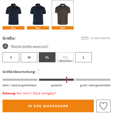
DEAL
DEAL
DEAL
Größe:
Größentabelle
Welche Größe passt mir?
S
M
XL
XXL
L
Alternativen
Größenbeurteilung:
?
klein / schmal geschnitten
passend
groß / weit geschnitten
Achtung:
Nur noch 1 Stück verfügbar!
IN DEN WARENKORB