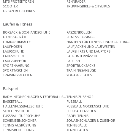
MTB PROTEKTOREN
RENNRÄDER
SCOOTER
TREKKINGBIKES & CITYBIKES
URBAN RETRO BIKES
Laufen & Fitness
BOXSACK & BOXHANDSCHUHE
FASZIENROLLEN
FITNESSGERÄTE
FITNESSLEGGINGS
GYMNASTIKBÄLLE
HANTELN FÜR FITNESS- UND KRAFTTRAINI
LAUFHOSEN
LAUFJACKEN UND LAUFWESTEN
LAUFSCHUHE
LAUFSHIRTS UND LAUFTOPS
LAUFSOCKEN
LAUFUNTERWÄSCHE
LAUFZUBEHÖR
LAUF BH
SPORTNAHRUNG
SPORTRUCKSÄCKE
SPORTTASCHEN
TRAININGSANZÜGE
TRAININGSMATTEN
YOGA & PILATES
Ballsport
BADMINTONSCHLÄGER & FEDERBALL SETS
TENNIS ZUBEHÖR
BASKETBALL
FUSSBALL
HALLENFUSSBALLSCHUHE
FUSSBALL NOCKENSCHUHE
STOLLENSCHUHE
FUSSBALLTASCHEN
FUSSBALL TURFSCHUHE
PADEL TENNIS
SCHIENBEINSCHONER
SQUASHSCHLÄGER & ZUBEHÖR
TENNIS AUSRÜSTUNG
TENNISBÄLLE
TENNISBEKLEIDUNG
TENNISSAITEN