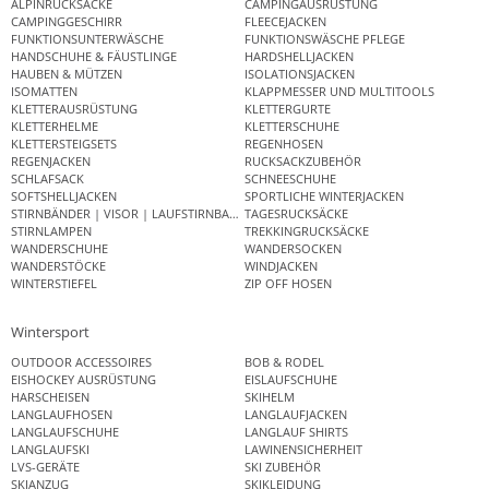
ALPINRUCKSÄCKE
CAMPINGAUSRÜSTUNG
CAMPINGGESCHIRR
FLEECEJACKEN
FUNKTIONSUNTERWÄSCHE
FUNKTIONSWÄSCHE PFLEGE
HANDSCHUHE & FÄUSTLINGE
HARDSHELLJACKEN
HAUBEN & MÜTZEN
ISOLATIONSJACKEN
ISOMATTEN
KLAPPMESSER UND MULTITOOLS
KLETTERAUSRÜSTUNG
KLETTERGURTE
KLETTERHELME
KLETTERSCHUHE
KLETTERSTEIGSETS
REGENHOSEN
REGENJACKEN
RUCKSACKZUBEHÖR
SCHLAFSACK
SCHNEESCHUHE
SOFTSHELLJACKEN
SPORTLICHE WINTERJACKEN
STIRNBÄNDER | VISOR | LAUFSTIRNBAND
TAGESRUCKSÄCKE
STIRNLAMPEN
TREKKINGRUCKSÄCKE
WANDERSCHUHE
WANDERSOCKEN
WANDERSTÖCKE
WINDJACKEN
WINTERSTIEFEL
ZIP OFF HOSEN
Wintersport
OUTDOOR ACCESSOIRES
BOB & RODEL
EISHOCKEY AUSRÜSTUNG
EISLAUFSCHUHE
HARSCHEISEN
SKIHELM
LANGLAUFHOSEN
LANGLAUFJACKEN
LANGLAUFSCHUHE
LANGLAUF SHIRTS
LANGLAUFSKI
LAWINENSICHERHEIT
LVS-GERÄTE
SKI ZUBEHÖR
SKIANZUG
SKIKLEIDUNG