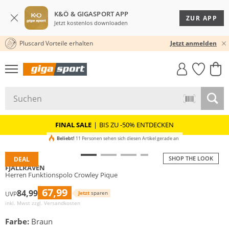
K&Ö & GIGASPORT APP
ZUR APP
Jetzt kostenlos downloaden
Pluscard Vorteile erhalten
30 TAGE RÜCKGABERECHT
Jetzt anmelden
GIGASTYLE
FAHRRAD­
CLICK &
CLICK &
MUST-HAVE
LEASING
COLLECT
RESERVE
FINAL SALE
|
BIS ZU -50% ENTDECKEN
Beliebt!
11 Personen sehen sich diesen Artikel gerade an
SHOP THE LOOK
DEAL
FJÄLLRÄVEN
Herren Funktionspolo Crowley Pique
67,99
84,99
Jetzt
sparen
UVP
inkl. Mwst zzgl.
Versandkosten
Farbe:
Braun