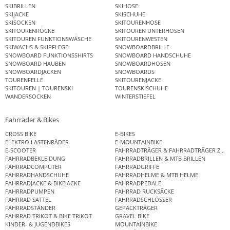
SKIBRILLEN
SKIHOSE
SKIJACKE
SKISCHUHE
SKISOCKEN
SKITOURENHOSE
SKITOURENRÖCKE
SKITOUREN UNTERHOSEN
SKITOUREN FUNKTIONSWÄSCHE
SKITOURENWESTEN
SKIWACHS & SKIPFLEGE
SNOWBOARDBRILLE
SNOWBOARD FUNKTIONSSHIRTS
SNOWBOARD HANDSCHUHE
SNOWBOARD HAUBEN
SNOWBOARDHOSEN
SNOWBOARDJACKEN
SNOWBOARDS
TOURENFELLE
SKITOURENJACKE
SKITOUREN | TOURENSKI
TOURENSKISCHUHE
WANDERSOCKEN
WINTERSTIEFEL
Fahrräder & Bikes
CROSS BIKE
E-BIKES
ELEKTRO LASTENRÄDER
E-MOUNTAINBIKE
E-SCOOTER
FAHRRADTRÄGER & FAHRRADTRÄGER ZUB
FAHRRADBEKLEIDUNG
FAHRRADBRILLEN & MTB BRILLEN
FAHRRADCOMPUTER
FAHRRADGRIFFE
FAHRRADHANDSCHUHE
FAHRRADHELME & MTB HELME
FAHRRADJACKE & BIKEJACKE
FAHRRADPEDALE
FAHRRADPUMPEN
FAHRRAD RUCKSÄCKE
FAHRRAD SATTEL
FAHRRADSCHLÖSSER
FAHRRADSTÄNDER
GEPÄCKTRÄGER
FAHRRAD TRIKOT & BIKE TRIKOT
GRAVEL BIKE
KINDER- & JUGENDBIKES
MOUNTAINBIKE