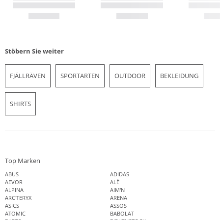
Stöbern Sie weiter
FJÄLLRÄVEN
SPORTARTEN
OUTDOOR
BEKLEIDUNG
SHIRTS
Top Marken
ABUS
ADIDAS
AEVOR
ALÉ
ALPINA
AIM'N
ARC'TERYX
ARENA
ASICS
ASSOS
ATOMIC
BABOLAT