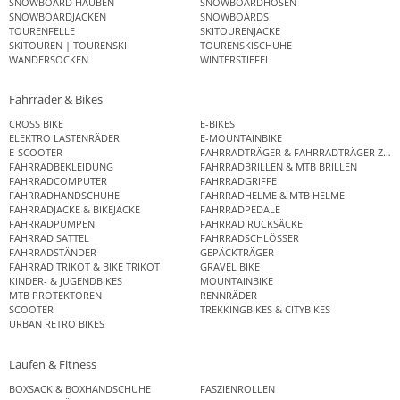
SNOWBOARD HAUBEN
SNOWBOARDHOSEN
SNOWBOARDJACKEN
SNOWBOARDS
TOURENFELLE
SKITOURENJACKE
SKITOUREN | TOURENSKI
TOURENSKISCHUHE
WANDERSOCKEN
WINTERSTIEFEL
Fahrräder & Bikes
CROSS BIKE
E-BIKES
ELEKTRO LASTENRÄDER
E-MOUNTAINBIKE
E-SCOOTER
FAHRRADTRÄGER & FAHRRADTRÄGER ZUB
FAHRRADBEKLEIDUNG
FAHRRADBRILLEN & MTB BRILLEN
FAHRRADCOMPUTER
FAHRRADGRIFFE
FAHRRADHANDSCHUHE
FAHRRADHELME & MTB HELME
FAHRRADJACKE & BIKEJACKE
FAHRRADPEDALE
FAHRRADPUMPEN
FAHRRAD RUCKSÄCKE
FAHRRAD SATTEL
FAHRRADSCHLÖSSER
FAHRRADSTÄNDER
GEPÄCKTRÄGER
FAHRRAD TRIKOT & BIKE TRIKOT
GRAVEL BIKE
KINDER- & JUGENDBIKES
MOUNTAINBIKE
MTB PROTEKTOREN
RENNRÄDER
SCOOTER
TREKKINGBIKES & CITYBIKES
URBAN RETRO BIKES
Laufen & Fitness
BOXSACK & BOXHANDSCHUHE
FASZIENROLLEN