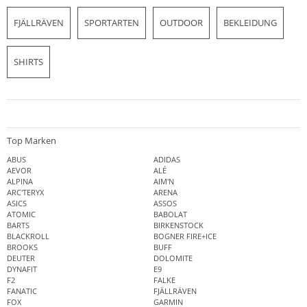
FJÄLLRÄVEN
SPORTARTEN
OUTDOOR
BEKLEIDUNG
SHIRTS
Top Marken
ABUS
ADIDAS
AEVOR
ALÉ
ALPINA
AIM'N
ARC'TERYX
ARENA
ASICS
ASSOS
ATOMIC
BABOLAT
BARTS
BIRKENSTOCK
BLACKROLL
BOGNER FIRE+ICE
BROOKS
BUFF
DEUTER
DOLOMITE
DYNAFIT
E9
F2
FALKE
FANATIC
FJÄLLRÄVEN
FOX
GARMIN