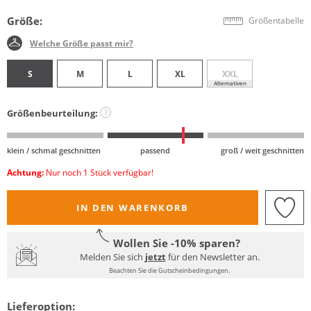
Größe:
Größentabelle
Welche Größe passt mir?
S
M
L
XL
XXL
Alternativen
Größenbeurteilung:
?
klein / schmal geschnitten
passend
groß / weit geschnitten
Achtung:
Nur noch 1 Stück verfügbar!
IN DEN WARENKORB
Wollen Sie -10% sparen?
Melden Sie sich
jetzt
für den Newsletter an.
Beachten Sie die Gutscheinbedingungen.
Lieferoption: