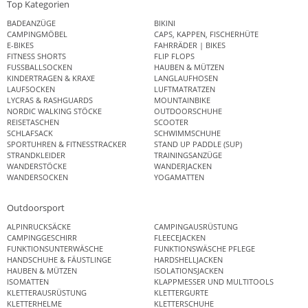
Top Kategorien
BADEANZÜGE
BIKINI
CAMPINGMÖBEL
CAPS, KAPPEN, FISCHERHÜTE
E-BIKES
FAHRRÄDER | BIKES
FITNESS SHORTS
FLIP FLOPS
FUSSBALLSOCKEN
HAUBEN & MÜTZEN
KINDERTRAGEN & KRAXE
LANGLAUFHOSEN
LAUFSOCKEN
LUFTMATRATZEN
LYCRAS & RASHGUARDS
MOUNTAINBIKE
NORDIC WALKING STÖCKE
OUTDOORSCHUHE
REISETASCHEN
SCOOTER
SCHLAFSACK
SCHWIMMSCHUHE
SPORTUHREN & FITNESSTRACKER
STAND UP PADDLE (SUP)
STRANDKLEIDER
TRAININGSANZÜGE
WANDERSTÖCKE
WANDERJACKEN
WANDERSOCKEN
YOGAMATTEN
Outdoorsport
ALPINRUCKSÄCKE
CAMPINGAUSRÜSTUNG
CAMPINGGESCHIRR
FLEECEJACKEN
FUNKTIONSUNTERWÄSCHE
FUNKTIONSWÄSCHE PFLEGE
HANDSCHUHE & FÄUSTLINGE
HARDSHELLJACKEN
HAUBEN & MÜTZEN
ISOLATIONSJACKEN
ISOMATTEN
KLAPPMESSER UND MULTITOOLS
KLETTERAUSRÜSTUNG
KLETTERGURTE
KLETTERHELME
KLETTERSCHUHE