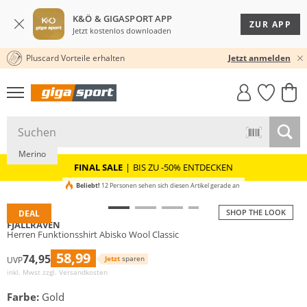
K&Ö & GIGASPORT APP
ZUR APP
Jetzt kostenlos downloaden
Pluscard Vorteile erhalten
★★★★★ 4,8 / 5,0 STERNE
Jetzt anmelden
GIGASTYLE
FAHRRAD­
CLICK &
CLICK &
MUST-HAVE
LEASING
COLLECT
RESERVE
Merino
FINAL SALE
|
BIS ZU -50% ENTDECKEN
Beliebt!
12 Personen sehen sich diesen Artikel gerade an
SHOP THE LOOK
DEAL
FJÄLLRÄVEN
Herren Funktionsshirt Abisko Wool Classic
58,99
74,95
Jetzt
sparen
UVP
inkl. Mwst zzgl.
Versandkosten
Farbe:
Gold