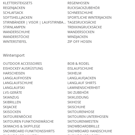
KLETTERSTEIGSETS
REGENHOSEN
REGENJACKEN
RUCKSACKZUBEHÖR
SCHLAFSACK
SCHNEESCHUHE
SOFTSHELLJACKEN
SPORTLICHE WINTERJACKEN
STIRNBÄNDER | VISOR | LAUFSTIRNBAND
TAGESRUCKSÄCKE
STIRNLAMPEN
TREKKINGRUCKSÄCKE
WANDERSCHUHE
WANDERSOCKEN
WANDERSTÖCKE
WINDJACKEN
WINTERSTIEFEL
ZIP OFF HOSEN
Wintersport
OUTDOOR ACCESSOIRES
BOB & RODEL
EISHOCKEY AUSRÜSTUNG
EISLAUFSCHUHE
HARSCHEISEN
SKIHELM
LANGLAUFHOSEN
LANGLAUFJACKEN
LANGLAUFSCHUHE
LANGLAUF SHIRTS
LANGLAUFSKI
LAWINENSICHERHEIT
LVS-GERÄTE
SKI ZUBEHÖR
SKIANZUG
SKIKLEIDUNG
SKIBRILLEN
SKIHOSE
SKIJACKE
SKISCHUHE
SKISOCKEN
SKITOURENHOSE
SKITOURENRÖCKE
SKITOUREN UNTERHOSEN
SKITOUREN FUNKTIONSWÄSCHE
SKITOURENWESTEN
SKIWACHS & SKIPFLEGE
SNOWBOARDBRILLE
SNOWBOARD FUNKTIONSSHIRTS
SNOWBOARD HANDSCHUHE