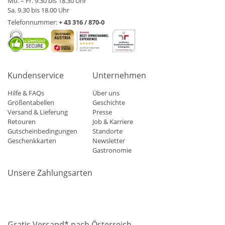
Mo. – Fr. 9.30 bis 18.30 Uhr
Sa. 9.30 bis 18.00 Uhr
Telefonnummer:
+ 43 316 / 870-0
Kundenservice
Unternehmen
Hilfe & FAQs
Über uns
Größentabellen
Geschichte
Versand & Lieferung
Presse
Retouren
Job & Karriere
Gutscheinbedingungen
Standorte
Geschenkkarten
Newsletter
Gastronomie
Unsere Zahlungsarten
Mastercard
Visa
Diners
Applepay
Amazon
Paypal
Klarn
Gratis Versand* nach Österreich