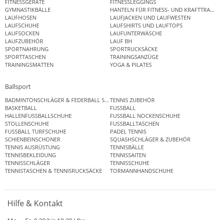
FITNESSGERÄTE
FITNESSLEGGINGS
GYMNASTIKBÄLLE
HANTELN FÜR FITNESS- UND KRAFTTRAINI
LAUFHOSEN
LAUFJACKEN UND LAUFWESTEN
LAUFSCHUHE
LAUFSHIRTS UND LAUFTOPS
LAUFSOCKEN
LAUFUNTERWÄSCHE
LAUFZUBEHÖR
LAUF BH
SPORTNAHRUNG
SPORTRUCKSÄCKE
SPORTTASCHEN
TRAININGSANZÜGE
TRAININGSMATTEN
YOGA & PILATES
Ballsport
BADMINTONSCHLÄGER & FEDERBALL SETS
TENNIS ZUBEHÖR
BASKETBALL
FUSSBALL
HALLENFUSSBALLSCHUHE
FUSSBALL NOCKENSCHUHE
STOLLENSCHUHE
FUSSBALLTASCHEN
FUSSBALL TURFSCHUHE
PADEL TENNIS
SCHIENBEINSCHONER
SQUASHSCHLÄGER & ZUBEHÖR
TENNIS AUSRÜSTUNG
TENNISBÄLLE
TENNISBEKLEIDUNG
TENNISSAITEN
TENNISSCHLÄGER
TENNISSCHUHE
TENNISTASCHEN & TENNISRUCKSÄCKE
TORMANNHANDSCHUHE
Hilfe & Kontakt