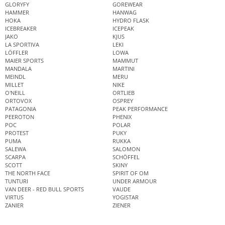
GLORYFY
GOREWEAR
HAMMER
HANWAG
HOKA
HYDRO FLASK
ICEBREAKER
ICEPEAK
JAKO
KJUS
LA SPORTIVA
LEKI
LÖFFLER
LOWA
MAIER SPORTS
MAMMUT
MANDALA
MARTINI
MEINDL
MERU
MILLET
NIKE
O'NEILL
ORTLIEB
ORTOVOX
OSPREY
PATAGONIA
PEAK PERFORMANCE
PEEROTON
PHENIX
POC
POLAR
PROTEST
PUKY
PUMA
RUKKA
SALEWA
SALOMON
SCARPA
SCHÖFFEL
SCOTT
SKINY
THE NORTH FACE
SPIRIT OF OM
TUNTURI
UNDER ARMOUR
VAN DEER - RED BULL SPORTS
VAUDE
VIRTUS
YOGISTAR
ZANIER
ZIENER